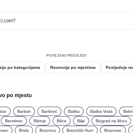
pci.com?
POVEZANI PREGLEDI
ije po kategorijama
Recenzije po mjestima
Posljednje re
tvo po mjestu
kar
Barban
Barilović
Baška
Baška Voda
Bebr
Beretinec
Bibinje
Bilice
Bilje
Biograd na Moru
ovec
Brela
Breznica
Breznički Hum
Brezovac