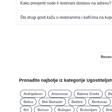
Kako provjeriti nude li restorani dostavu na adresu?
Što drugi gosti kažu o restoranima i kafićima na ku
Recenz
Pronađite najbolje iz kategorije Ugostiteljs
Andrijaševci
Antunovac
Babina Greda
Ba
Belica
Beli Manastir
Belišće
Benkovac
Bol
Borovo
Bošnjaci
Brckovljani
Brd