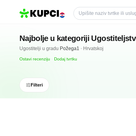
Najbolje u kategoriji
Ugostiteljst
Ugostitelji
u gradu
Požega1
·
Hrvatskoj
Ostavi recenziju
·
Dodaj tvrtku
Filteri
N/A
(0 recenzija)
Pekarna Slavonija
Požega1, HR