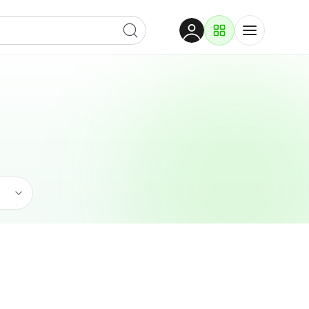
Dobrodošli
Prijavite se za pristup
Proizvodi i rješenja
Prijavi se
Ugostiteljstvo
Po kategoriji
Pogledaj podkategorije