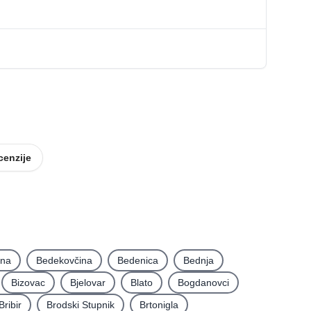
cenzije
ina
Bedekovčina
Bedenica
Bednja
Bizovac
Bjelovar
Blato
Bogdanovci
Bribir
Brodski Stupnik
Brtonigla