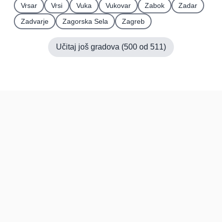
Vrsar
Vrsi
Vuka
Vukovar
Zabok
Zadar
Zadvarje
Zagorska Sela
Zagreb
Učitaj još gradova (
500
od
511
)
Hrvatska
Pravi kupci, prave recenzije.
Recenzije
Platforma
Recenzije po mjestima
O nama
Recenzije po kategorijama
Paketi
Posljednje recenzije
Dokumentacija