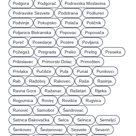
Podgora
Podgorač
Podravska Moslavina
Podravske Sesvete
Podstrana
Podturen
Podvinje
Pokupsko
Polača
Poličnik
Poljanica Bistranska
Popovac
Popovača
Poreč
Posedarje
Postire
Povljana
Požega1
Pregrada
Preko
Prelog
Preseka
Pribislavec
Primorski Dolac
Primošten
Privlaka
Pučišće
Pula
Punat
Punitovci
Rab
Radoboj
Rakovec
Raša
Rasinja
Ravna Gora
Ražanac
Rešetari
Rijeka
Rogoznica
Rovinj
Rovišće
Rugvica
Runović
Samobor
Šandrovac
Satnica Ðakovačka
Selca
Selnica
Semeljci
Šenkovec
Šestanovac
Sesvete
Severin