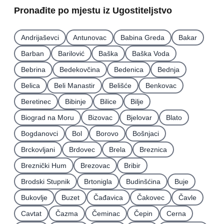
Pronađite po mjestu iz Ugostiteljstvo
Andrijaševci
Antunovac
Babina Greda
Bakar
Barban
Barilović
Baška
Baška Voda
Bebrina
Bedekovčina
Bedenica
Bednja
Belica
Beli Manastir
Belišće
Benkovac
Beretinec
Bibinje
Bilice
Bilje
Biograd na Moru
Bizovac
Bjelovar
Blato
Bogdanovci
Bol
Borovo
Bošnjaci
Brckovljani
Brdovec
Brela
Breznica
Breznički Hum
Brezovac
Bribir
Brodski Stupnik
Brtonigla
Budinšćina
Buje
Bukovlje
Buzet
Čađavica
Čakovec
Čavle
Cavtat
Čazma
Čeminac
Čepin
Cerna