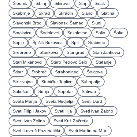
Šibenik
Sibinj
Sikirevci
Sinj
Sisak
Škabrnje
Skrad
Skradin
Slano
Slatina
Slavonski Brod
Slavonski Šamac
Slunj
Smokvica
Šodolovci
Sokolovac
Solin
Šolta
Sopje
Špišić-Bukovica
Split
Sračinec
Srebreno
Stankovci
Starigrad
Stari Jankovci
Stari Mikanovci
Staro Petrovo Selo
Štefanje
Štitar
Stobreč
Strahoninec
Štrigova
Strizivojna
Stubičke Toplice
Suhopolje
Sukošan
Sunja
Supetar
Sutivan
Sveta Marija
Sveta Nedjelja
Sveti Ðurđ
Sveti Filip i Jakov
Sveti Ilija
Sveti Ivan Žabno
Sveti Ivan Zelina
Sveti Križ Začretje
Sveti Lovreč Pazenatički
Sveti Martin na Muri