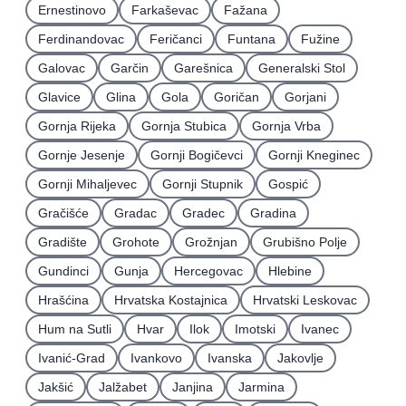
Ernestinovo
Farkaševac
Fažana
Ferdinandovac
Feričanci
Funtana
Fužine
Galovac
Garčin
Garešnica
Generalski Stol
Glavice
Glina
Gola
Goričan
Gorjani
Gornja Rijeka
Gornja Stubica
Gornja Vrba
Gornje Jesenje
Gornji Bogičevci
Gornji Kneginec
Gornji Mihaljevec
Gornji Stupnik
Gospić
Gračišće
Gradac
Gradec
Gradina
Gradište
Grohote
Grožnjan
Grubišno Polje
Gundinci
Gunja
Hercegovac
Hlebine
Hrašćina
Hrvatska Kostajnica
Hrvatski Leskovac
Hum na Sutli
Hvar
Ilok
Imotski
Ivanec
Ivanić-Grad
Ivankovo
Ivanska
Jakovlje
Jakšić
Jalžabet
Janjina
Jarmina