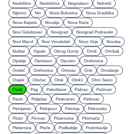
Nedelišće
Nedeščina
Negoslavci
Netretić
Nijemci
Nin
Nova Bukovica
Nova Gradiška
Nova Kapela
Novalja
Nova Rača
Novi Golubovec
Novigrad
Novigrad Podravski
Novi Marof
Novi Vinodolski
Novo Virje
Novska
Nuštar
Ogulin
Okrug Gornji
Omiš
Omišalj
Opatija
Oprisavci
Opuzen
Orahovica
Orebić
Orehovica
Oriovac
Orle
Oroslavje
Osijek
Otočac
Otok
Otok1
Otrić-Seoci
Ozalj
Pag
Pakoštane
Pakrac
Pašman
Pazin
Pelješac
Peteranec
Petlovac
Petrijanec
Petrijevci
Petrinja
Petrovsko
Pićan
Pirovac
Pisarovina
Pitomača
Pleternica
Ploče
Podbablje
Podcrkavlje