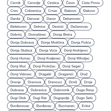
Cernik
Cerovlje
Cestica
Čiovo
Cista Provo
Cres
Crikvenica
Crnac
Đakovo
Ðakovo
Darda
Daruvar
Davor
Dekanovec
Ðelekovec
Delnice
Desinić
Dežanovac
Dobrinj
Domašinec
Donja Bistra
Donja Dubrava
Donja Motičina
Donja Pušća
Donja Stubica
Donja Voća
Donji Andrijevci
Donji Humac
Donji Kraljevec
Donji Miholjac
Donji Muć
Donji Proložac
Donji Seget
Donji Vidovec
Dragalić
Draganići
Draž
Drenje
Drenova
Drenovci
Drniš
Drnje
Dubrava
Dubravica
Dubrovnik
Duga Resa
Dugi Otok
Dugi Rat
Dugopolje
Dugo Selo
Ðurđenovac
Ðurđevac
Ðurmanec
Erdut