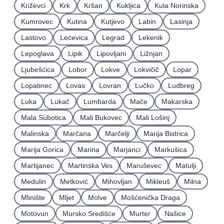
Križevci
Krk
Kršan
Kukljica
Kula Norinska
Kumrovec
Kutina
Kutjevo
Labin
Lasinja
Lastovo
Lećevica
Legrad
Lekenik
Lepoglava
Lipik
Lipovljani
Ližnjan
Ljubešćica
Lobor
Lokve
Lokvičič
Lopar
Lopatinec
Lovas
Lovran
Lučko
Ludbreg
Luka
Lukač
Lumbarda
Mače
Makarska
Mala Subotica
Mali Bukovec
Mali Lošinj
Malinska
Marčana
Marčelji
Marija Bistrica
Marija Gorica
Marina
Marjanci
Markušica
Martijanec
Martinska Ves
Maruševec
Matulji
Medulin
Metković
Mihovljan
Mikleuš
Milna
Mlinište
Mljet
Molve
Mošćenička Draga
Motovun
Mursko Središće
Murter
Našice