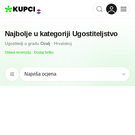
Najbolje u kategoriji
Ugostiteljstvo
Ugostitelji
u gradu
Ozalj
·
Hrvatskoj
Ostavi recenziju
·
Dodaj tvrtku
N/A
(0 recenzija)
Ugostiteljski Obrt Dinamo
Ozalj, HR