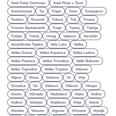
Sveti Petar Orehovec
Sveti Petar u Šumi
Svetvinčenat
Tar
Tinjan
Tisno
Tompojevci
Tordinci
Tovarnik
Tribunj
Trilj
Trnava
Trnovec Bartolovečki
Trogir
Trpanj
Trpinja
Tučepi
Tuhelj
Umag
Valpovo
Varaždin
Varaždinske Toplice
Vela Luka
Velika
Velika Gorica
Velika Kopanica
Velika Ludina
Velika Pisanica
Velika Trnovitica
Veliki Bukovec
Veliko Trgovišće
Veliko Trojstvo
Vidovec
Viljevo
Vinica
Vinkovci
Vir
Virje
Virovitica
Vis
Viškovci
Viškovo
Višnjan
Visoko
Vižinada
Vladislavci
Vlaka
Vodice
Vođinci
Vodnjan
Vratišinec
Vrbje
Vrbnik
Vrbosko
Vrbovec
Vrgorac
Vrhovine
Vrpolje