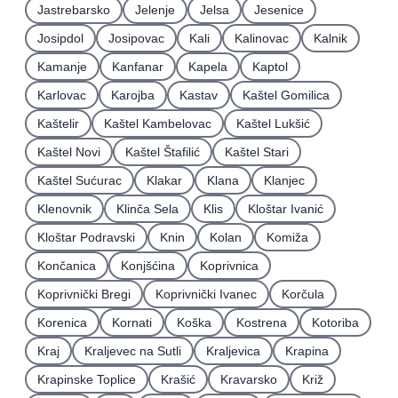
Jastrebarsko
Jelenje
Jelsa
Jesenice
Josipdol
Josipovac
Kali
Kalinovac
Kalnik
Kamanje
Kanfanar
Kapela
Kaptol
Karlovac
Karojba
Kastav
Kaštel Gomilica
Kaštelir
Kaštel Kambelovac
Kaštel Lukšić
Kaštel Novi
Kaštel Štafilić
Kaštel Stari
Kaštel Sućurac
Klakar
Klana
Klanjec
Klenovnik
Klinča Sela
Klis
Kloštar Ivanić
Kloštar Podravski
Knin
Kolan
Komiža
Končanica
Konjšćina
Koprivnica
Koprivnički Bregi
Koprivnički Ivanec
Korčula
Korenica
Kornati
Koška
Kostrena
Kotoriba
Kraj
Kraljevec na Sutli
Kraljevica
Krapina
Krapinske Toplice
Krašić
Kravarsko
Križ