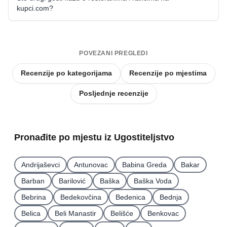
kupci.com?
POVEZANI PREGLEDI
Recenzije po kategorijama
Recenzije po mjestima
Posljednje recenzije
Pronađite po mjestu iz Ugostiteljstvo
Andrijaševci
Antunovac
Babina Greda
Bakar
Barban
Barilović
Baška
Baška Voda
Bebrina
Bedekovčina
Bedenica
Bednja
Belica
Beli Manastir
Belišće
Benkovac