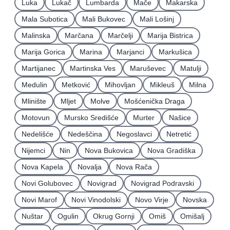
Luka
Lukač
Lumbarda
Mače
Makarska
Mala Subotica
Mali Bukovec
Mali Lošinj
Malinska
Marčana
Marčelji
Marija Bistrica
Marija Gorica
Marina
Marjanci
Markušica
Martijanec
Martinska Ves
Maruševec
Matulji
Medulin
Metković
Mihovljan
Mikleuš
Milna
Mlinište
Mljet
Molve
Mošćenička Draga
Motovun
Mursko Središće
Murter
Našice
Nedelišće
Nedeščina
Negoslavci
Netretić
Nijemci
Nin
Nova Bukovica
Nova Gradiška
Nova Kapela
Novalja
Nova Rača
Novi Golubovec
Novigrad
Novigrad Podravski
Novi Marof
Novi Vinodolski
Novo Virje
Novska
Nuštar
Ogulin
Okrug Gornji
Omiš
Omišalj