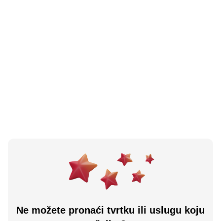
N/A
(0 recenzija)
Bijela kuća Koprivnica
Koprivnica, HR
Učitaj više
Ne možete pronaći tvrtku ili uslugu koju