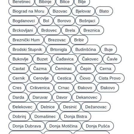
Beretinec
Bibinje
Bilice
Bilje
Biograd na Moru
Bizovac
Bjelovar
Blato
Bogdanovci
Bol
Borovo
Bošnjaci
Brckovljani
Brdovec
Brela
Breznica
Breznički Hum
Brezovac
Bribir
Brodski Stupnik
Brtonigla
Budinšćina
Buje
Bukovlje
Buzet
Čađavica
Čakovec
Čavle
Cavtat
Čazma
Čeminac
Čepin
Cerna
Cernik
Cerovlje
Cestica
Čiovo
Cista Provo
Cres
Crikvenica
Crnac
Đakovo
Ðakovo
Darda
Daruvar
Davor
Dekanovec
Ðelekovec
Delnice
Desinić
Dežanovac
Dobrinj
Domašinec
Donja Bistra
Donja Dubrava
Donja Motičina
Donja Pušća