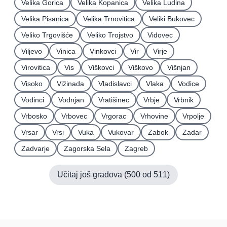
Velika Gorica
Velika Kopanica
Velika Ludina
Velika Pisanica
Velika Trnovitica
Veliki Bukovec
Veliko Trgovišće
Veliko Trojstvo
Vidovec
Viljevo
Vinica
Vinkovci
Vir
Virje
Virovitica
Vis
Viškovci
Viškovo
Višnjan
Visoko
Vižinada
Vladislavci
Vlaka
Vodice
Vođinci
Vodnjan
Vratišinec
Vrbje
Vrbnik
Vrbosko
Vrbovec
Vrgorac
Vrhovine
Vrpolje
Vrsar
Vrsi
Vuka
Vukovar
Zabok
Zadar
Zadvarje
Zagorska Sela
Zagreb
Učitaj još gradova (
500
od
511
)