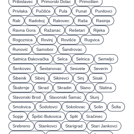
Pribislavec
Primorski Dolac
Primošten
Privlaka
Pučišće
Pula
Punat
Punitovci
Rab
Radoboj
Rakovec
Raša
Rasinja
Ravna Gora
Ražanac
Rešetari
Rijeka
Rogoznica
Rovinj
Rovišće
Rugvica
Runović
Samobor
Šandrovac
Satnica Ðakovačka
Selca
Selnica
Semeljci
Šenkovec
Šestanovac
Sesvete
Severin
Šibenik
Sibinj
Sikirevci
Sinj
Sisak
Škabrnje
Skrad
Skradin
Slano
Slatina
Slavonski Brod
Slavonski Šamac
Slunj
Smokvica
Šodolovci
Sokolovac
Solin
Šolta
Sopje
Špišić-Bukovica
Split
Sračinec
Srebreno
Stankovci
Starigrad
Stari Jankovci