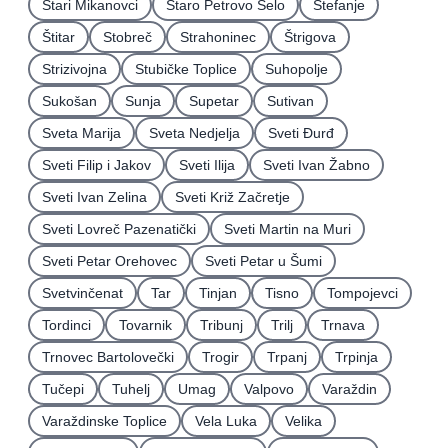
Stari Mikanovci
Staro Petrovo Selo
Štefanje
Štitar
Stobreč
Strahoninec
Štrigova
Strizivojna
Stubičke Toplice
Suhopolje
Sukošan
Sunja
Supetar
Sutivan
Sveta Marija
Sveta Nedjelja
Sveti Ðurđ
Sveti Filip i Jakov
Sveti Ilija
Sveti Ivan Žabno
Sveti Ivan Zelina
Sveti Križ Začretje
Sveti Lovreč Pazenatički
Sveti Martin na Muri
Sveti Petar Orehovec
Sveti Petar u Šumi
Svetvinčenat
Tar
Tinjan
Tisno
Tompojevci
Tordinci
Tovarnik
Tribunj
Trilj
Trnava
Trnovec Bartolovečki
Trogir
Trpanj
Trpinja
Tučepi
Tuhelj
Umag
Valpovo
Varaždin
Varaždinske Toplice
Vela Luka
Velika