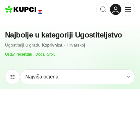
Najbolje u kategoriji
Ugostiteljstvo
Ugostitelji
u gradu
Koprivnica
·
Hrvatskoj
Ostavi recenziju
·
Dodaj tvrtku
5.0
(
1
)
ORRO bar 2 “Lenišće”
Koprivnica, HR