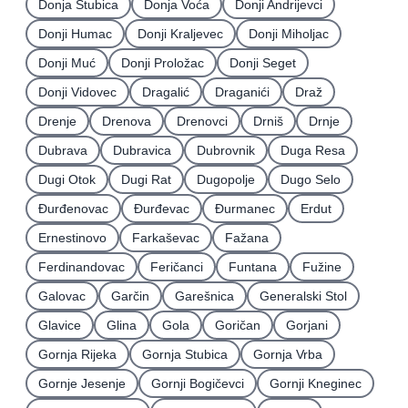
Donja Stubica
Donja Voća
Donji Andrijevci
Donji Humac
Donji Kraljevec
Donji Miholjac
Donji Muć
Donji Proložac
Donji Seget
Donji Vidovec
Dragalić
Draganići
Draž
Drenje
Drenova
Drenovci
Drniš
Drnje
Dubrava
Dubravica
Dubrovnik
Duga Resa
Dugi Otok
Dugi Rat
Dugopolje
Dugo Selo
Ðurđenovac
Ðurđevac
Ðurmanec
Erdut
Ernestinovo
Farkaševac
Fažana
Ferdinandovac
Feričanci
Funtana
Fužine
Galovac
Garčin
Garešnica
Generalski Stol
Glavice
Glina
Gola
Goričan
Gorjani
Gornja Rijeka
Gornja Stubica
Gornja Vrba
Gornje Jesenje
Gornji Bogičevci
Gornji Kneginec