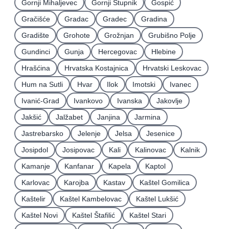
Gornji Mihaljevec
Gornji Stupnik
Gospić
Gračišće
Gradac
Gradec
Gradina
Gradište
Grohote
Grožnjan
Grubišno Polje
Gundinci
Gunja
Hercegovac
Hlebine
Hrašćina
Hrvatska Kostajnica
Hrvatski Leskovac
Hum na Sutli
Hvar
Ilok
Imotski
Ivanec
Ivanić-Grad
Ivankovo
Ivanska
Jakovlje
Jakšić
Jalžabet
Janjina
Jarmina
Jastrebarsko
Jelenje
Jelsa
Jesenice
Josipdol
Josipovac
Kali
Kalinovac
Kalnik
Kamanje
Kanfanar
Kapela
Kaptol
Karlovac
Karojba
Kastav
Kaštel Gomilica
Kaštelir
Kaštel Kambelovac
Kaštel Lukšić
Kaštel Novi
Kaštel Štafilić
Kaštel Stari