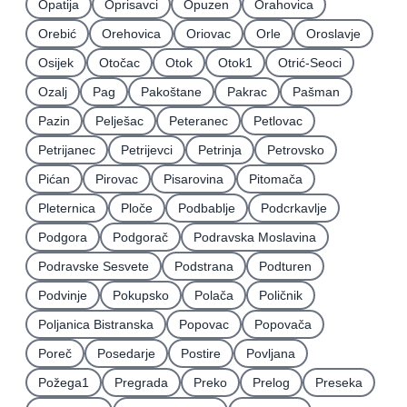
Opatija
Oprisavci
Opuzen
Orahovica
Orebić
Orehovica
Oriovac
Orle
Oroslavje
Osijek
Otočac
Otok
Otok1
Otrić-Seoci
Ozalj
Pag
Pakoštane
Pakrac
Pašman
Pazin
Pelješac
Peteranec
Petlovac
Petrijanec
Petrijevci
Petrinja
Petrovsko
Pićan
Pirovac
Pisarovina
Pitomača
Pleternica
Ploče
Podbablje
Podcrkavlje
Podgora
Podgorač
Podravska Moslavina
Podravske Sesvete
Podstrana
Podturen
Podvinje
Pokupsko
Polača
Poličnik
Poljanica Bistranska
Popovac
Popovača
Poreč
Posedarje
Postire
Povljana
Požega1
Pregrada
Preko
Prelog
Preseka