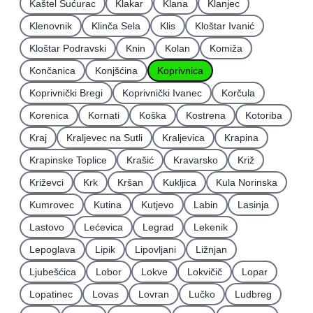
Kaštel Sućurac
Klakar
Klana
Klanjec
Klenovnik
Klinča Sela
Klis
Kloštar Ivanić
Kloštar Podravski
Knin
Kolan
Komiža
Končanica
Konjšćina
Koprivnica
Koprivnički Bregi
Koprivnički Ivanec
Korčula
Korenica
Kornati
Koška
Kostrena
Kotoriba
Kraj
Kraljevec na Sutli
Kraljevica
Krapina
Krapinske Toplice
Krašić
Kravarsko
Križ
Križevci
Krk
Kršan
Kukljica
Kula Norinska
Kumrovec
Kutina
Kutjevo
Labin
Lasinja
Lastovo
Lećevica
Legrad
Lekenik
Lepoglava
Lipik
Lipovljani
Ližnjan
Ljubešćica
Lobor
Lokve
Lokvičič
Lopar
Lopatinec
Lovas
Lovran
Lučko
Ludbreg