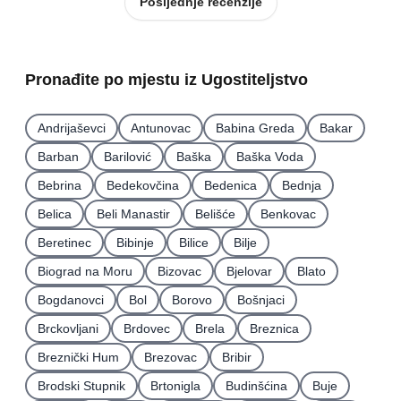
Posljednje recenzije
Pronađite po mjestu iz Ugostiteljstvo
Andrijaševci
Antunovac
Babina Greda
Bakar
Barban
Barilović
Baška
Baška Voda
Bebrina
Bedekovčina
Bedenica
Bednja
Belica
Beli Manastir
Belišće
Benkovac
Beretinec
Bibinje
Bilice
Bilje
Biograd na Moru
Bizovac
Bjelovar
Blato
Bogdanovci
Bol
Borovo
Bošnjaci
Brckovljani
Brdovec
Brela
Breznica
Breznički Hum
Brezovac
Bribir
Brodski Stupnik
Brtonigla
Budinšćina
Buje