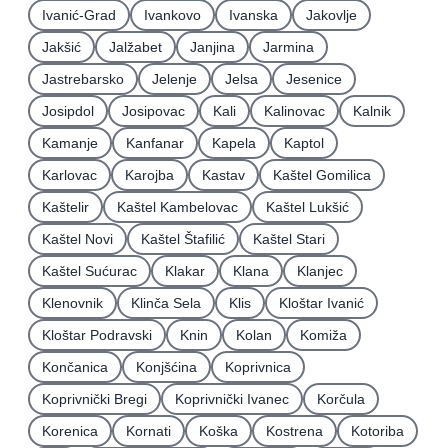
Ivanić-Grad
Ivankovo
Ivanska
Jakovlje
Jakšić
Jalžabet
Janjina
Jarmina
Jastrebarsko
Jelenje
Jelsa
Jesenice
Josipdol
Josipovac
Kali
Kalinovac
Kalnik
Kamanje
Kanfanar
Kapela
Kaptol
Karlovac
Karojba
Kastav
Kaštel Gomilica
Kaštelir
Kaštel Kambelovac
Kaštel Lukšić
Kaštel Novi
Kaštel Štafilić
Kaštel Stari
Kaštel Sućurac
Klakar
Klana
Klanjec
Klenovnik
Klinča Sela
Klis
Kloštar Ivanić
Kloštar Podravski
Knin
Kolan
Komiža
Končanica
Konjšćina
Koprivnica
Koprivnički Bregi
Koprivnički Ivanec
Korčula
Korenica
Kornati
Koška
Kostrena
Kotoriba