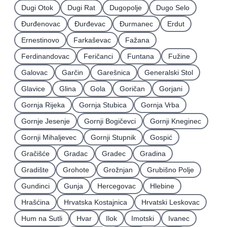
Dugi Otok
Dugi Rat
Dugopolje
Dugo Selo
Ðurđenovac
Ðurđevac
Ðurmanec
Erdut
Ernestinovo
Farkaševac
Fažana
Ferdinandovac
Feričanci
Funtana
Fužine
Galovac
Garčin
Garešnica
Generalski Stol
Glavice
Glina
Gola
Goričan
Gorjani
Gornja Rijeka
Gornja Stubica
Gornja Vrba
Gornje Jesenje
Gornji Bogičevci
Gornji Kneginec
Gornji Mihaljevec
Gornji Stupnik
Gospić
Gračišće
Gradac
Gradec
Gradina
Gradište
Grohote
Grožnjan
Grubišno Polje
Gundinci
Gunja
Hercegovac
Hlebine
Hrašćina
Hrvatska Kostajnica
Hrvatski Leskovac
Hum na Sutli
Hvar
Ilok
Imotski
Ivanec