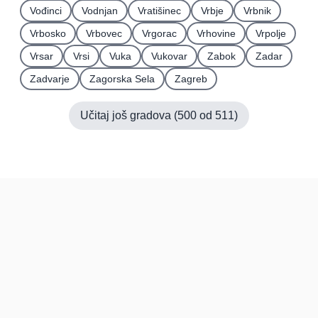
Vođinci
Vodnjan
Vratišinec
Vrbje
Vrbnik
Vrbosko
Vrbovec
Vrgorac
Vrhovine
Vrpolje
Vrsar
Vrsi
Vuka
Vukovar
Zabok
Zadar
Zadvarje
Zagorska Sela
Zagreb
Učitaj još gradova (
500
od
511
)
Hrvatska
Pravi kupci, prave recenzije.
Recenzije
Platforma
Recenzije po mjestima
O nama
Recenzije po kategorijama
Paketi