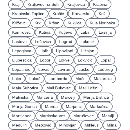
Kraj
Kraljevec na Sutli
Kraljevica
Krapina
Krapinske Toplice
Krašić
Kravarsko
Križ
Križevci
Krk
Kršan
Kukljica
Kula Norinska
Kumrovec
Kutina
Kutjevo
Labin
Lasinja
Lastovo
Lećevica
Legrad
Lekenik
Lepoglava
Lipik
Lipovljani
Ližnjan
Ljubešćica
Lobor
Lokve
Lokvičič
Lopar
Lopatinec
Lovas
Lovran
Lučko
Ludbreg
Luka
Lukač
Lumbarda
Mače
Makarska
Mala Subotica
Mali Bukovec
Mali Lošinj
Malinska
Marčana
Marčelji
Marija Bistrica
Marija Gorica
Marina
Marjanci
Markušica
Martijanec
Martinska Ves
Maruševec
Matulji
Medulin
Metković
Mihovljan
Mikleuš
Milna