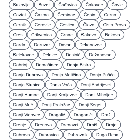
Bukovlje
Buzet
Čađavica
Čakovec
Čavle
Cavtat
Čazma
Čeminac
Čepin
Cerna
Cernik
Cerovlje
Cestica
Čiovo
Cista Provo
Cres
Crikvenica
Crnac
Đakovo
Ðakovo
Darda
Daruvar
Davor
Dekanovec
Ðelekovec
Delnice
Desinić
Dežanovac
Dobrinj
Domašinec
Donja Bistra
Donja Dubrava
Donja Motičina
Donja Pušća
Donja Stubica
Donja Voća
Donji Andrijevci
Donji Humac
Donji Kraljevec
Donji Miholjac
Donji Muć
Donji Proložac
Donji Seget
Donji Vidovec
Dragalić
Draganići
Draž
Drenje
Drenova
Drenovci
Drniš
Drnje
Dubrava
Dubravica
Dubrovnik
Duga Resa