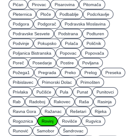
Pićan
Pirovac
Pisarovina
Pitomača
Pleternica
Ploče
Podbablje
Podcrkavlje
Podgora
Podgorač
Podravska Moslavina
Podravske Sesvete
Podstrana
Podturen
Podvinje
Pokupsko
Polača
Poličnik
Poljanica Bistranska
Popovac
Popovača
Poreč
Posedarje
Postire
Povljana
Požega1
Pregrada
Preko
Prelog
Preseka
Pribislavec
Primorski Dolac
Primošten
Privlaka
Pučišće
Pula
Punat
Punitovci
Rab
Radoboj
Rakovec
Raša
Rasinja
Ravna Gora
Ražanac
Rešetari
Rijeka
Rogoznica
Rovinj
Rovišće
Rugvica
Runović
Samobor
Šandrovac