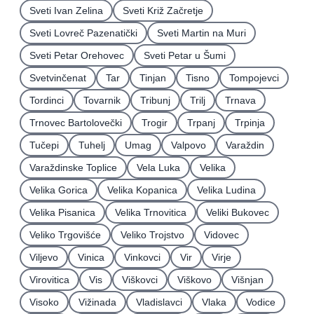
Sveti Ivan Zelina
Sveti Križ Začretje
Sveti Lovreč Pazenatički
Sveti Martin na Muri
Sveti Petar Orehovec
Sveti Petar u Šumi
Svetvinčenat
Tar
Tinjan
Tisno
Tompojevci
Tordinci
Tovarnik
Tribunj
Trilj
Trnava
Trnovec Bartolovečki
Trogir
Trpanj
Trpinja
Tučepi
Tuhelj
Umag
Valpovo
Varaždin
Varaždinske Toplice
Vela Luka
Velika
Velika Gorica
Velika Kopanica
Velika Ludina
Velika Pisanica
Velika Trnovitica
Veliki Bukovec
Veliko Trgovišće
Veliko Trojstvo
Vidovec
Viljevo
Vinica
Vinkovci
Vir
Virje
Virovitica
Vis
Viškovci
Viškovo
Višnjan
Visoko
Vižinada
Vladislavci
Vlaka
Vodice