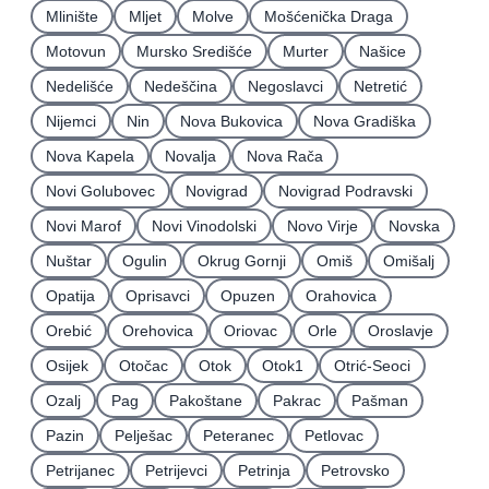
Mlinište
Mljet
Molve
Mošćenička Draga
Motovun
Mursko Središće
Murter
Našice
Nedelišće
Nedeščina
Negoslavci
Netretić
Nijemci
Nin
Nova Bukovica
Nova Gradiška
Nova Kapela
Novalja
Nova Rača
Novi Golubovec
Novigrad
Novigrad Podravski
Novi Marof
Novi Vinodolski
Novo Virje
Novska
Nuštar
Ogulin
Okrug Gornji
Omiš
Omišalj
Opatija
Oprisavci
Opuzen
Orahovica
Orebić
Orehovica
Oriovac
Orle
Oroslavje
Osijek
Otočac
Otok
Otok1
Otrić-Seoci
Ozalj
Pag
Pakoštane
Pakrac
Pašman
Pazin
Pelješac
Peteranec
Petlovac
Petrijanec
Petrijevci
Petrinja
Petrovsko