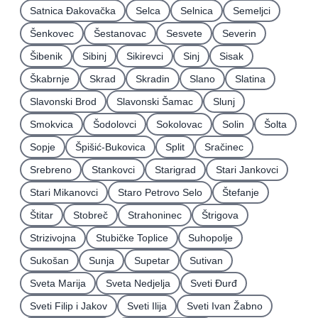
Satnica Ðakovačka
Selca
Selnica
Semeljci
Šenkovec
Šestanovac
Sesvete
Severin
Šibenik
Sibinj
Sikirevci
Sinj
Sisak
Škabrnje
Skrad
Skradin
Slano
Slatina
Slavonski Brod
Slavonski Šamac
Slunj
Smokvica
Šodolovci
Sokolovac
Solin
Šolta
Sopje
Špišić-Bukovica
Split
Sračinec
Srebreno
Stankovci
Starigrad
Stari Jankovci
Stari Mikanovci
Staro Petrovo Selo
Štefanje
Štitar
Stobreč
Strahoninec
Štrigova
Strizivojna
Stubičke Toplice
Suhopolje
Sukošan
Sunja
Supetar
Sutivan
Sveta Marija
Sveta Nedjelja
Sveti Ðurđ
Sveti Filip i Jakov
Sveti Ilija
Sveti Ivan Žabno