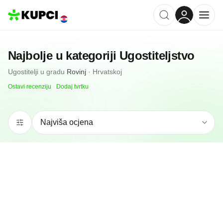
Najbolje u kategoriji
Ugostiteljstvo
Ugostitelji
u gradu
Rovinj
·
Hrvatskoj
Ostavi recenziju
·
Dodaj tvrtku
5.0
(
2
)
Beach Bar Comeback
Rovinj, HR