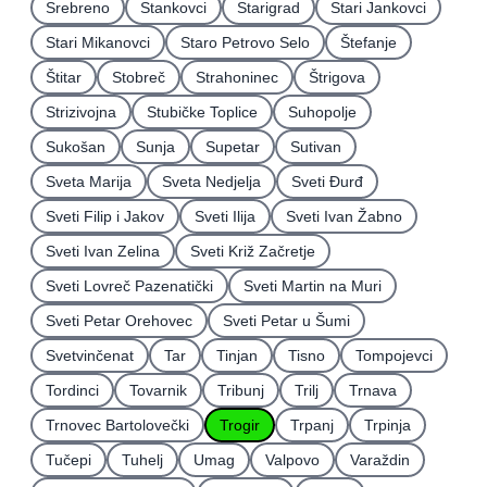
Srebreno
Stankovci
Starigrad
Stari Jankovci
Stari Mikanovci
Staro Petrovo Selo
Štefanje
Štitar
Stobreč
Strahoninec
Štrigova
Strizivojna
Stubičke Toplice
Suhopolje
Sukošan
Sunja
Supetar
Sutivan
Sveta Marija
Sveta Nedjelja
Sveti Ðurđ
Sveti Filip i Jakov
Sveti Ilija
Sveti Ivan Žabno
Sveti Ivan Zelina
Sveti Križ Začretje
Sveti Lovreč Pazenatički
Sveti Martin na Muri
Sveti Petar Orehovec
Sveti Petar u Šumi
Svetvinčenat
Tar
Tinjan
Tisno
Tompojevci
Tordinci
Tovarnik
Tribunj
Trilj
Trnava
Trnovec Bartolovečki
Trogir
Trpanj
Trpinja
Tučepi
Tuhelj
Umag
Valpovo
Varaždin