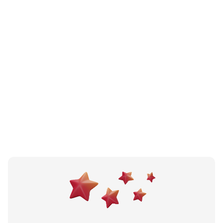
N/A
(0 recenzija)
Tinel Specialty Coffee Shop Trogir
Trogir, HR
N/A
(0 recenzija)
Balina Trogir
Trogir, HR
Učitali ste sve.