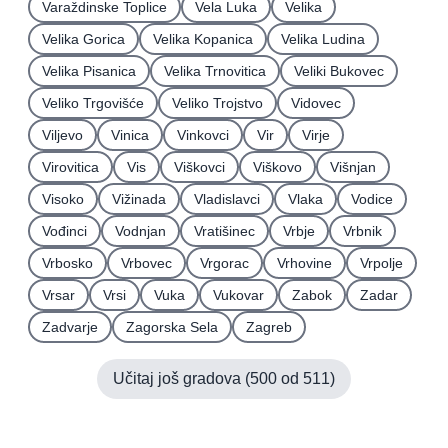
Varaždinske Toplice
Vela Luka
Velika
Velika Gorica
Velika Kopanica
Velika Ludina
Velika Pisanica
Velika Trnovitica
Veliki Bukovec
Veliko Trgovišće
Veliko Trojstvo
Vidovec
Viljevo
Vinica
Vinkovci
Vir
Virje
Virovitica
Vis
Viškovci
Viškovo
Višnjan
Visoko
Vižinada
Vladislavci
Vlaka
Vodice
Vođinci
Vodnjan
Vratišinec
Vrbje
Vrbnik
Vrbosko
Vrbovec
Vrgorac
Vrhovine
Vrpolje
Vrsar
Vrsi
Vuka
Vukovar
Zabok
Zadar
Zadvarje
Zagorska Sela
Zagreb
Učitaj još gradova (
500
od
511
)