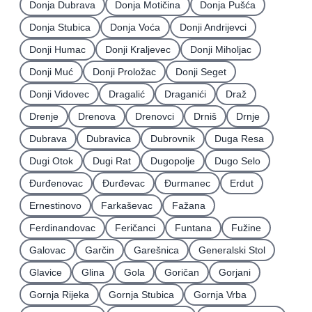
Donja Dubrava
Donja Motičina
Donja Pušća
Donja Stubica
Donja Voća
Donji Andrijevci
Donji Humac
Donji Kraljevec
Donji Miholjac
Donji Muć
Donji Proložac
Donji Seget
Donji Vidovec
Dragalić
Draganići
Draž
Drenje
Drenova
Drenovci
Drniš
Drnje
Dubrava
Dubravica
Dubrovnik
Duga Resa
Dugi Otok
Dugi Rat
Dugopolje
Dugo Selo
Ðurđenovac
Ðurđevac
Ðurmanec
Erdut
Ernestinovo
Farkaševac
Fažana
Ferdinandovac
Feričanci
Funtana
Fužine
Galovac
Garčin
Garešnica
Generalski Stol
Glavice
Glina
Gola
Goričan
Gorjani
Gornja Rijeka
Gornja Stubica
Gornja Vrba