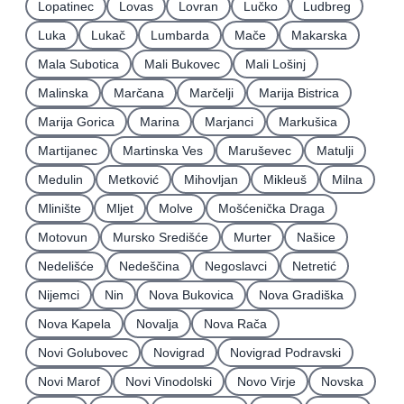
Lopatinec
Lovas
Lovran
Lučko
Ludbreg
Luka
Lukač
Lumbarda
Mače
Makarska
Mala Subotica
Mali Bukovec
Mali Lošinj
Malinska
Marčana
Marčelji
Marija Bistrica
Marija Gorica
Marina
Marjanci
Markušica
Martijanec
Martinska Ves
Maruševec
Matulji
Medulin
Metković
Mihovljan
Mikleuš
Milna
Mlinište
Mljet
Molve
Mošćenička Draga
Motovun
Mursko Središće
Murter
Našice
Nedelišće
Nedeščina
Negoslavci
Netretić
Nijemci
Nin
Nova Bukovica
Nova Gradiška
Nova Kapela
Novalja
Nova Rača
Novi Golubovec
Novigrad
Novigrad Podravski
Novi Marof
Novi Vinodolski
Novo Virje
Novska