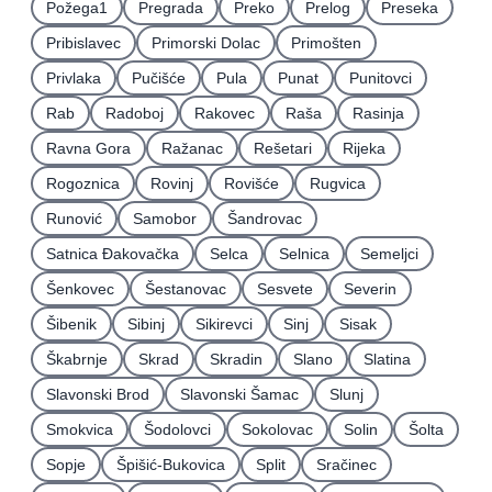
Požega1
Pregrada
Preko
Prelog
Preseka
Pribislavec
Primorski Dolac
Primošten
Privlaka
Pučišće
Pula
Punat
Punitovci
Rab
Radoboj
Rakovec
Raša
Rasinja
Ravna Gora
Ražanac
Rešetari
Rijeka
Rogoznica
Rovinj
Rovišće
Rugvica
Runović
Samobor
Šandrovac
Satnica Ðakovačka
Selca
Selnica
Semeljci
Šenkovec
Šestanovac
Sesvete
Severin
Šibenik
Sibinj
Sikirevci
Sinj
Sisak
Škabrnje
Skrad
Skradin
Slano
Slatina
Slavonski Brod
Slavonski Šamac
Slunj
Smokvica
Šodolovci
Sokolovac
Solin
Šolta
Sopje
Špišić-Bukovica
Split
Sračinec