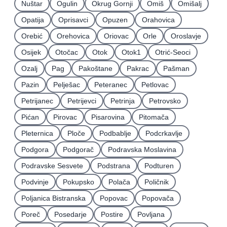
Nuštar
Ogulin
Okrug Gornji
Omiš
Omišalj
Opatija
Oprisavci
Opuzen
Orahovica
Orebić
Orehovica
Oriovac
Orle
Oroslavje
Osijek
Otočac
Otok
Otok1
Otrić-Seoci
Ozalj
Pag
Pakoštane
Pakrac
Pašman
Pazin
Pelješac
Peteranec
Petlovac
Petrijanec
Petrijevci
Petrinja
Petrovsko
Pićan
Pirovac
Pisarovina
Pitomača
Pleternica
Ploče
Podbablje
Podcrkavlje
Podgora
Podgorač
Podravska Moslavina
Podravske Sesvete
Podstrana
Podturen
Podvinje
Pokupsko
Polača
Poličnik
Poljanica Bistranska
Popovac
Popovača
Poreč
Posedarje
Postire
Povljana