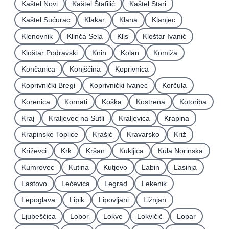
Kaštel Novi
Kaštel Štafilić
Kaštel Stari
Kaštel Sućurac
Klakar
Klana
Klanjec
Klenovnik
Klinča Sela
Klis
Kloštar Ivanić
Kloštar Podravski
Knin
Kolan
Komiža
Končanica
Konjšćina
Koprivnica
Koprivnički Bregi
Koprivnički Ivanec
Korčula
Korenica
Kornati
Koška
Kostrena
Kotoriba
Kraj
Kraljevec na Sutli
Kraljevica
Krapina
Krapinske Toplice
Krašić
Kravarsko
Križ
Križevci
Krk
Kršan
Kukljica
Kula Norinska
Kumrovec
Kutina
Kutjevo
Labin
Lasinja
Lastovo
Lećevica
Legrad
Lekenik
Lepoglava
Lipik
Lipovljani
Ližnjan
Ljubešćica
Lobor
Lokve
Lokvičič
Lopar