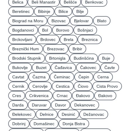
Belica
Beli Manastir
Belišće
Benkovac
Beretinec
Bibinje
Bilice
Bilje
Biograd na Moru
Bizovac
Bjelovar
Blato
Bogdanovci
Bol
Borovo
Bošnjaci
Brckovljani
Brdovec
Brela
Breznica
Breznički Hum
Brezovac
Bribir
Brodski Stupnik
Brtonigla
Budinšćina
Buje
Bukovlje
Buzet
Čađavica
Čakovec
Čavle
Cavtat
Čazma
Čeminac
Čepin
Cerna
Cernik
Cerovlje
Cestica
Čiovo
Cista Provo
Cres
Crikvenica
Crnac
Đakovo
Ðakovo
Darda
Daruvar
Davor
Dekanovec
Ðelekovec
Delnice
Desinić
Dežanovac
Dobrinj
Domašinec
Donja Bistra