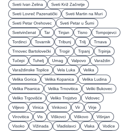
Sveti Ivan Zelina
Sveti Križ Začretje
Sveti Lovreč Pazenatički
Sveti Martin na Muri
Sveti Petar Orehovec
Sveti Petar u Šumi
Svetvinčenat
Tar
Tinjan
Tisno
Tompojevci
Tordinci
Tovarnik
Tribunj
Trilj
Trnava
Trnovec Bartolovečki
Trogir
Trpanj
Trpinja
Tučepi
Tuhelj
Umag
Valpovo
Varaždin
Varaždinske Toplice
Vela Luka
Velika
Velika Gorica
Velika Kopanica
Velika Ludina
Velika Pisanica
Velika Trnovitica
Veliki Bukovec
Veliko Trgovišće
Veliko Trojstvo
Vidovec
Viljevo
Vinica
Vinkovci
Vir
Virje
Virovitica
Vis
Viškovci
Viškovo
Višnjan
Visoko
Vižinada
Vladislavci
Vlaka
Vodice