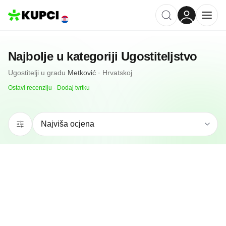
Najbolje u kategoriji
Ugostiteljstvo
Ugostitelji
u gradu
Metković
·
Hrvatskoj
Ostavi recenziju
·
Dodaj tvrtku
N/A
(0 recenzija)
Konoba Gala
Metković, HR