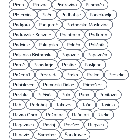
Pićan
Pirovac
Pisarovina
Pitomača
Pleternica
Ploče
Podbablje
Podcrkavlje
Podgora
Podgorač
Podravska Moslavina
Podravske Sesvete
Podstrana
Podturen
Podvinje
Pokupsko
Polača
Poličnik
Poljanica Bistranska
Popovac
Popovača
Poreč
Posedarje
Postire
Povljana
Požega1
Pregrada
Preko
Prelog
Preseka
Pribislavec
Primorski Dolac
Primošten
Privlaka
Pučišće
Pula
Punat
Punitovci
Rab
Radoboj
Rakovec
Raša
Rasinja
Ravna Gora
Ražanac
Rešetari
Rijeka
Rogoznica
Rovinj
Rovišće
Rugvica
Runović
Samobor
Šandrovac