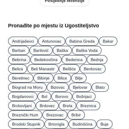
Posljednje recenzije
Pronađite po mjestu iz Ugostiteljstvo
Andrijaševci
Antunovac
Babina Greda
Bakar
Barban
Barilović
Baška
Baška Voda
Bebrina
Bedekovčina
Bedenica
Bednja
Belica
Beli Manastir
Belišće
Benkovac
Beretinec
Bibinje
Bilice
Bilje
Biograd na Moru
Bizovac
Bjelovar
Blato
Bogdanovci
Bol
Borovo
Bošnjaci
Brckovljani
Brdovec
Brela
Breznica
Breznički Hum
Brezovac
Bribir
Brodski Stupnik
Brtonigla
Budinšćina
Buje