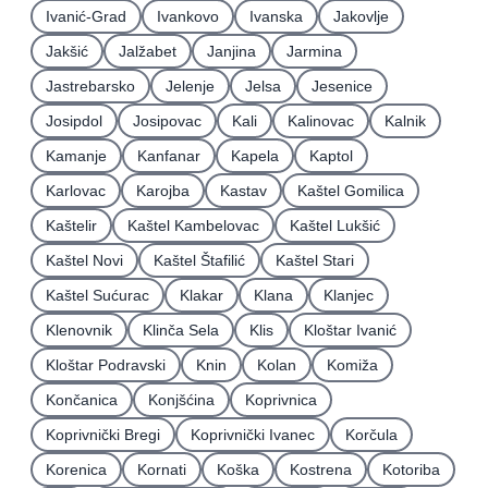
Ivanić-Grad
Ivankovo
Ivanska
Jakovlje
Jakšić
Jalžabet
Janjina
Jarmina
Jastrebarsko
Jelenje
Jelsa
Jesenice
Josipdol
Josipovac
Kali
Kalinovac
Kalnik
Kamanje
Kanfanar
Kapela
Kaptol
Karlovac
Karojba
Kastav
Kaštel Gomilica
Kaštelir
Kaštel Kambelovac
Kaštel Lukšić
Kaštel Novi
Kaštel Štafilić
Kaštel Stari
Kaštel Sućurac
Klakar
Klana
Klanjec
Klenovnik
Klinča Sela
Klis
Kloštar Ivanić
Kloštar Podravski
Knin
Kolan
Komiža
Končanica
Konjšćina
Koprivnica
Koprivnički Bregi
Koprivnički Ivanec
Korčula
Korenica
Kornati
Koška
Kostrena
Kotoriba