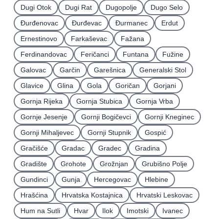
Dugi Otok
Dugi Rat
Dugopolje
Dugo Selo
Ðurđenovac
Ðurđevac
Ðurmanec
Erdut
Ernestinovo
Farkaševac
Fažana
Ferdinandovac
Feričanci
Funtana
Fužine
Galovac
Garčin
Garešnica
Generalski Stol
Glavice
Glina
Gola
Goričan
Gorjani
Gornja Rijeka
Gornja Stubica
Gornja Vrba
Gornje Jesenje
Gornji Bogičevci
Gornji Kneginec
Gornji Mihaljevec
Gornji Stupnik
Gospić
Gračišće
Gradac
Gradec
Gradina
Gradište
Grohote
Grožnjan
Grubišno Polje
Gundinci
Gunja
Hercegovac
Hlebine
Hrašćina
Hrvatska Kostajnica
Hrvatski Leskovac
Hum na Sutli
Hvar
Ilok
Imotski
Ivanec