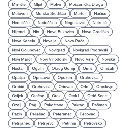
Mlinište
Mljet
Molve
Mošćenička Draga
Motovun
Mursko Središće
Murter
Našice
Nedelišće
Nedeščina
Negoslavci
Netretić
Nijemci
Nin
Nova Bukovica
Nova Gradiška
Nova Kapela
Novalja
Nova Rača
Novi Golubovec
Novigrad
Novigrad Podravski
Novi Marof
Novi Vinodolski
Novo Virje
Novska
Nuštar
Ogulin
Okrug Gornji
Omiš
Omišalj
Opatija
Oprisavci
Opuzen
Orahovica
Orebić
Orehovica
Oriovac
Orle
Oroslavje
Osijek
Otočac
Otok
Otok1
Otrić-Seoci
Ozalj
Pag
Pakoštane
Pakrac
Pašman
Pazin
Pelješac
Peteranec
Petlovac
Petrijanec
Petrijevci
Petrinja
Petrovsko