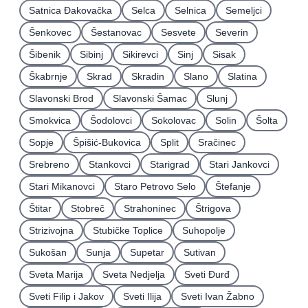
Satnica Ðakovačka
Selca
Selnica
Semeljci
Šenkovec
Šestanovac
Sesvete
Severin
Šibenik
Sibinj
Sikirevci
Sinj
Sisak
Škabrnje
Skrad
Skradin
Slano
Slatina
Slavonski Brod
Slavonski Šamac
Slunj
Smokvica
Šodolovci
Sokolovac
Solin
Šolta
Sopje
Špišić-Bukovica
Split
Sračinec
Srebreno
Stankovci
Starigrad
Stari Jankovci
Stari Mikanovci
Staro Petrovo Selo
Štefanje
Štitar
Stobreč
Strahoninec
Štrigova
Strizivojna
Stubičke Toplice
Suhopolje
Sukošan
Sunja
Supetar
Sutivan
Sveta Marija
Sveta Nedjelja
Sveti Ðurđ
Sveti Filip i Jakov
Sveti Ilija
Sveti Ivan Žabno