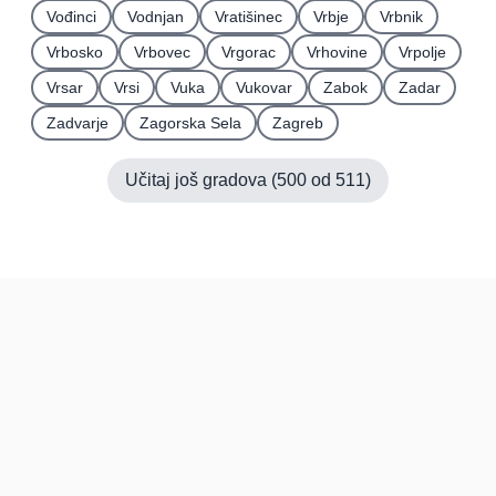
Vođinci
Vodnjan
Vratišinec
Vrbje
Vrbnik
Vrbosko
Vrbovec
Vrgorac
Vrhovine
Vrpolje
Vrsar
Vrsi
Vuka
Vukovar
Zabok
Zadar
Zadvarje
Zagorska Sela
Zagreb
Učitaj još gradova (
500
od
511
)
Hrvatska
Pravi kupci, prave recenzije.
Recenzije
Platforma
Recenzije po mjestima
O nama
Recenzije po kategorijama
Paketi