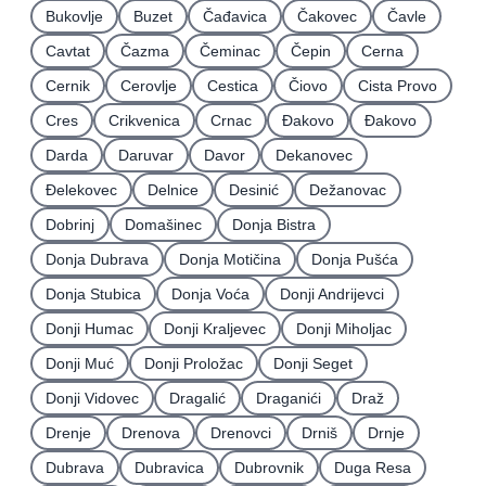
Bukovlje
Buzet
Čađavica
Čakovec
Čavle
Cavtat
Čazma
Čeminac
Čepin
Cerna
Cernik
Cerovlje
Cestica
Čiovo
Cista Provo
Cres
Crikvenica
Crnac
Đakovo
Ðakovo
Darda
Daruvar
Davor
Dekanovec
Ðelekovec
Delnice
Desinić
Dežanovac
Dobrinj
Domašinec
Donja Bistra
Donja Dubrava
Donja Motičina
Donja Pušća
Donja Stubica
Donja Voća
Donji Andrijevci
Donji Humac
Donji Kraljevec
Donji Miholjac
Donji Muć
Donji Proložac
Donji Seget
Donji Vidovec
Dragalić
Draganići
Draž
Drenje
Drenova
Drenovci
Drniš
Drnje
Dubrava
Dubravica
Dubrovnik
Duga Resa