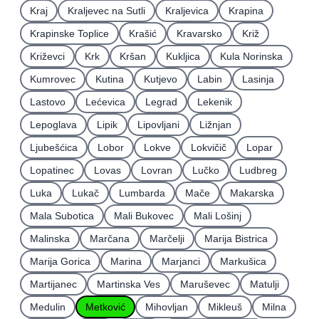
Kraj
Kraljevec na Sutli
Kraljevica
Krapina
Krapinske Toplice
Krašić
Kravarsko
Križ
Križevci
Krk
Kršan
Kukljica
Kula Norinska
Kumrovec
Kutina
Kutjevo
Labin
Lasinja
Lastovo
Lećevica
Legrad
Lekenik
Lepoglava
Lipik
Lipovljani
Ližnjan
Ljubešćica
Lobor
Lokve
Lokvičič
Lopar
Lopatinec
Lovas
Lovran
Lučko
Ludbreg
Luka
Lukač
Lumbarda
Mače
Makarska
Mala Subotica
Mali Bukovec
Mali Lošinj
Malinska
Marčana
Marčelji
Marija Bistrica
Marija Gorica
Marina
Marjanci
Markušica
Martijanec
Martinska Ves
Maruševec
Matulji
Medulin
Metković
Mihovljan
Mikleuš
Milna