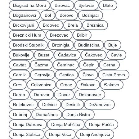
Biograd na Moru
Bizovac
Bjelovar
Blato
Bogdanovci
Bol
Borovo
Bošnjaci
Brckovljani
Brdovec
Brela
Breznica
Breznički Hum
Brezovac
Bribir
Brodski Stupnik
Brtonigla
Budinšćina
Buje
Bukovlje
Buzet
Čađavica
Čakovec
Čavle
Cavtat
Čazma
Čeminac
Čepin
Cerna
Cernik
Cerovlje
Cestica
Čiovo
Cista Provo
Cres
Crikvenica
Crnac
Đakovo
Ðakovo
Darda
Daruvar
Davor
Dekanovec
Ðelekovec
Delnice
Desinić
Dežanovac
Dobrinj
Domašinec
Donja Bistra
Donja Dubrava
Donja Motičina
Donja Pušća
Donja Stubica
Donja Voća
Donji Andrijevci