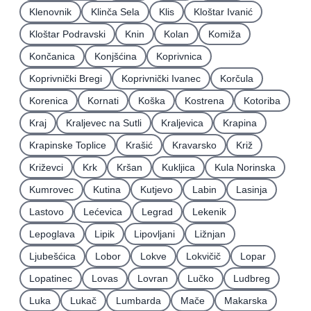
Klenovnik
Klinča Sela
Klis
Kloštar Ivanić
Kloštar Podravski
Knin
Kolan
Komiža
Končanica
Konjšćina
Koprivnica
Koprivnički Bregi
Koprivnički Ivanec
Korčula
Korenica
Kornati
Koška
Kostrena
Kotoriba
Kraj
Kraljevec na Sutli
Kraljevica
Krapina
Krapinske Toplice
Krašić
Kravarsko
Križ
Križevci
Krk
Kršan
Kukljica
Kula Norinska
Kumrovec
Kutina
Kutjevo
Labin
Lasinja
Lastovo
Lećevica
Legrad
Lekenik
Lepoglava
Lipik
Lipovljani
Ližnjan
Ljubešćica
Lobor
Lokve
Lokvičič
Lopar
Lopatinec
Lovas
Lovran
Lučko
Ludbreg
Luka
Lukač
Lumbarda
Mače
Makarska