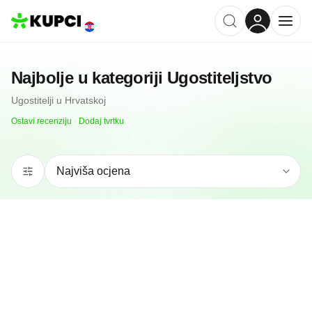
Najbolje u kategoriji
Ugostiteljstvo
Ugostitelji
u
Hrvatskoj
Ostavi recenziju
·
Dodaj tvrtku
5.0
(
94
)
Restoran Morei
Split, HR