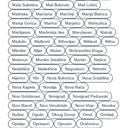
Mala Subotica
Mali Bukovec
Mali Lošinj
Malinska
Marčana
Marčelji
Marija Bistrica
Marija Gorica
Marina
Marjanci
Markušica
Martijanec
Martinska Ves
Maruševec
Matulji
Medulin
Metković
Mihovljan
Mikleuš
Milna
Mlinište
Mljet
Molve
Mošćenička Draga
Motovun
Mursko Središće
Murter
Našice
Nedelišće
Nedeščina
Negoslavci
Netretić
Nijemci
Nin
Nova Bukovica
Nova Gradiška
Nova Kapela
Novalja
Nova Rača
Novi Golubovec
Novigrad
Novigrad Podravski
Novi Marof
Novi Vinodolski
Novo Virje
Novska
Nuštar
Ogulin
Okrug Gornji
Omiš
Omišalj
Opatija
Oprisavci
Opuzen
Orahovica