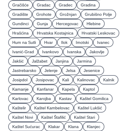
Gračišće
Gradac
Gradec
Gradina
Gradište
Grohote
Grožnjan
Grubišno Polje
Gundinci
Gunja
Hercegovac
Hlebine
Hrašćina
Hrvatska Kostajnica
Hrvatski Leskovac
Hum na Sutli
Hvar
Ilok
Imotski
Ivanec
Ivanić-Grad
Ivankovo
Ivanska
Jakovlje
Jakšić
Jalžabet
Janjina
Jarmina
Jastrebarsko
Jelenje
Jelsa
Jesenice
Josipdol
Josipovac
Kali
Kalinovac
Kalnik
Kamanje
Kanfanar
Kapela
Kaptol
Karlovac
Karojba
Kastav
Kaštel Gomilica
Kaštelir
Kaštel Kambelovac
Kaštel Lukšić
Kaštel Novi
Kaštel Štafilić
Kaštel Stari
Kaštel Sućurac
Klakar
Klana
Klanjec