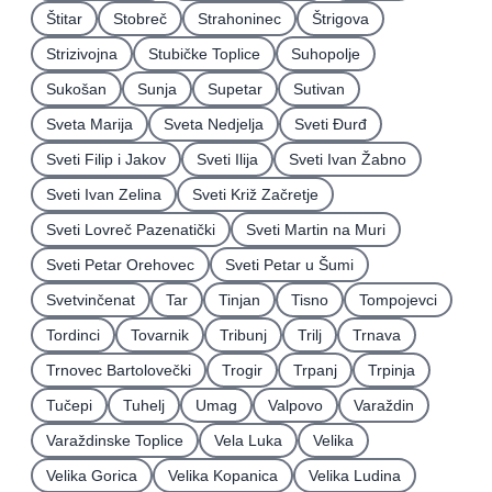
Štitar
Stobreč
Strahoninec
Štrigova
Strizivojna
Stubičke Toplice
Suhopolje
Sukošan
Sunja
Supetar
Sutivan
Sveta Marija
Sveta Nedjelja
Sveti Ðurđ
Sveti Filip i Jakov
Sveti Ilija
Sveti Ivan Žabno
Sveti Ivan Zelina
Sveti Križ Začretje
Sveti Lovreč Pazenatički
Sveti Martin na Muri
Sveti Petar Orehovec
Sveti Petar u Šumi
Svetvinčenat
Tar
Tinjan
Tisno
Tompojevci
Tordinci
Tovarnik
Tribunj
Trilj
Trnava
Trnovec Bartolovečki
Trogir
Trpanj
Trpinja
Tučepi
Tuhelj
Umag
Valpovo
Varaždin
Varaždinske Toplice
Vela Luka
Velika
Velika Gorica
Velika Kopanica
Velika Ludina