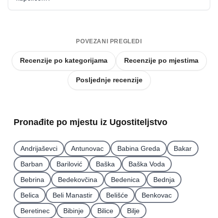
POVEZANI PREGLEDI
Recenzije po kategorijama
Recenzije po mjestima
Posljednje recenzije
Pronađite po mjestu iz Ugostiteljstvo
Andrijaševci
Antunovac
Babina Greda
Bakar
Barban
Barilović
Baška
Baška Voda
Bebrina
Bedekovčina
Bedenica
Bednja
Belica
Beli Manastir
Belišće
Benkovac
Beretinec
Bibinje
Bilice
Bilje