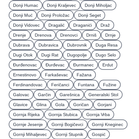
Donji Humac
Donji Kraljevec
Donji Miholjac
Donji Muć
Donji Proložac
Donji Seget
Donji Vidovec
Dragalić
Draganići
Draž
Drenje
Drenova
Drenovci
Drniš
Drnje
Dubrava
Dubravica
Dubrovnik
Duga Resa
Dugi Otok
Dugi Rat
Dugopolje
Dugo Selo
Ðurđenovac
Ðurđevac
Ðurmanec
Erdut
Ernestinovo
Farkaševac
Fažana
Ferdinandovac
Feričanci
Funtana
Fužine
Galovac
Garčin
Garešnica
Generalski Stol
Glavice
Glina
Gola
Goričan
Gorjani
Gornja Rijeka
Gornja Stubica
Gornja Vrba
Gornje Jesenje
Gornji Bogičevci
Gornji Kneginec
Gornji Mihaljevec
Gornji Stupnik
Gospić