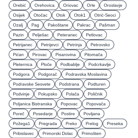
Orebić
Orehovica
Oriovac
Orle
Oroslavje
Osijek
Otočac
Otok
Otok1
Otrić-Seoci
Ozalj
Pag
Pakoštane
Pakrac
Pašman
Pazin
Pelješac
Peteranec
Petlovac
Petrijanec
Petrijevci
Petrinja
Petrovsko
Pićan
Pirovac
Pisarovina
Pitomača
Pleternica
Ploče
Podbablje
Podcrkavlje
Podgora
Podgorač
Podravska Moslavina
Podravske Sesvete
Podstrana
Podturen
Podvinje
Pokupsko
Polača
Poličnik
Poljanica Bistranska
Popovac
Popovača
Poreč
Posedarje
Postire
Povljana
Požega1
Pregrada
Preko
Prelog
Preseka
Pribislavec
Primorski Dolac
Primošten