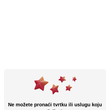
4.9
(
97
)
Villa Spiza
Split, HR
Učitaj više
Ne možete pronaći tvrtku ili uslugu koju