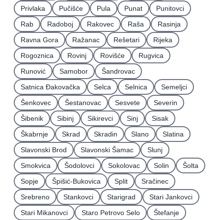
Privlaka
Pučišće
Pula
Punat
Punitovci
Rab
Radoboj
Rakovec
Raša
Rasinja
Ravna Gora
Ražanac
Rešetari
Rijeka
Rogoznica
Rovinj
Rovišće
Rugvica
Runović
Samobor
Šandrovac
Satnica Ðakovačka
Selca
Selnica
Semeljci
Šenkovec
Šestanovac
Sesvete
Severin
Šibenik
Sibinj
Sikirevci
Sinj
Sisak
Škabrnje
Skrad
Skradin
Slano
Slatina
Slavonski Brod
Slavonski Šamac
Slunj
Smokvica
Šodolovci
Sokolovac
Solin
Šolta
Sopje
Špišić-Bukovica
Split
Sračinec
Srebreno
Stankovci
Starigrad
Stari Jankovci
Stari Mikanovci
Staro Petrovo Selo
Štefanje