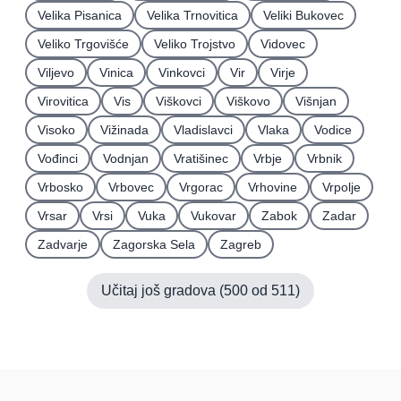
Velika Pisanica
Velika Trnovitica
Veliki Bukovec
Veliko Trgovišće
Veliko Trojstvo
Vidovec
Viljevo
Vinica
Vinkovci
Vir
Virje
Virovitica
Vis
Viškovci
Viškovo
Višnjan
Visoko
Vižinada
Vladislavci
Vlaka
Vodice
Vođinci
Vodnjan
Vratišinec
Vrbje
Vrbnik
Vrbosko
Vrbovec
Vrgorac
Vrhovine
Vrpolje
Vrsar
Vrsi
Vuka
Vukovar
Zabok
Zadar
Zadvarje
Zagorska Sela
Zagreb
Učitaj još gradova (
500
od
511
)