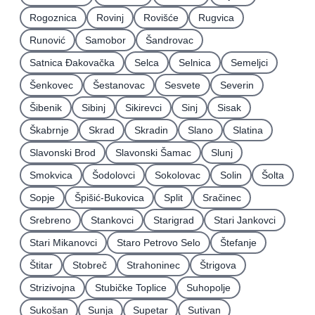
Rogoznica
Rovinj
Rovišće
Rugvica
Runović
Samobor
Šandrovac
Satnica Ðakovačka
Selca
Selnica
Semeljci
Šenkovec
Šestanovac
Sesvete
Severin
Šibenik
Sibinj
Sikirevci
Sinj
Sisak
Škabrnje
Skrad
Skradin
Slano
Slatina
Slavonski Brod
Slavonski Šamac
Slunj
Smokvica
Šodolovci
Sokolovac
Solin
Šolta
Sopje
Špišić-Bukovica
Split
Sračinec
Srebreno
Stankovci
Starigrad
Stari Jankovci
Stari Mikanovci
Staro Petrovo Selo
Štefanje
Štitar
Stobreč
Strahoninec
Štrigova
Strizivojna
Stubičke Toplice
Suhopolje
Sukošan
Sunja
Supetar
Sutivan