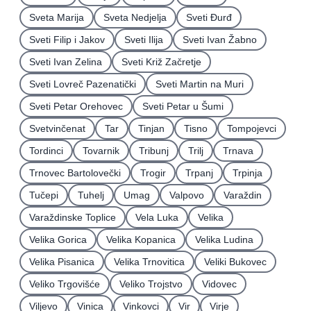
Sveta Marija
Sveta Nedjelja
Sveti Ðurđ
Sveti Filip i Jakov
Sveti Ilija
Sveti Ivan Žabno
Sveti Ivan Zelina
Sveti Križ Začretje
Sveti Lovreč Pazenatički
Sveti Martin na Muri
Sveti Petar Orehovec
Sveti Petar u Šumi
Svetvinčenat
Tar
Tinjan
Tisno
Tompojevci
Tordinci
Tovarnik
Tribunj
Trilj
Trnava
Trnovec Bartolovečki
Trogir
Trpanj
Trpinja
Tučepi
Tuhelj
Umag
Valpovo
Varaždin
Varaždinske Toplice
Vela Luka
Velika
Velika Gorica
Velika Kopanica
Velika Ludina
Velika Pisanica
Velika Trnovitica
Veliki Bukovec
Veliko Trgovišće
Veliko Trojstvo
Vidovec
Viljevo
Vinica
Vinkovci
Vir
Virje