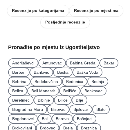
Recenzije po kategorijama
Recenzije po mjestima
Posljednje recenzije
Pronađite po mjestu iz Ugostiteljstvo
Andrijaševci
Antunovac
Babina Greda
Bakar
Barban
Barilović
Baška
Baška Voda
Bebrina
Bedekovčina
Bedenica
Bednja
Belica
Beli Manastir
Belišće
Benkovac
Beretinec
Bibinje
Bilice
Bilje
Biograd na Moru
Bizovac
Bjelovar
Blato
Bogdanovci
Bol
Borovo
Bošnjaci
Brckovljani
Brdovec
Brela
Breznica