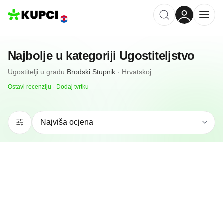
Najbolje u kategoriji
Ugostiteljstvo
Ugostitelji
u gradu
Brodski Stupnik
·
Hrvatskoj
Ostavi recenziju
·
Dodaj tvrtku
N/A
(0 recenzija)
Caffe Bar Legenda
Brodski Stupnik, HR