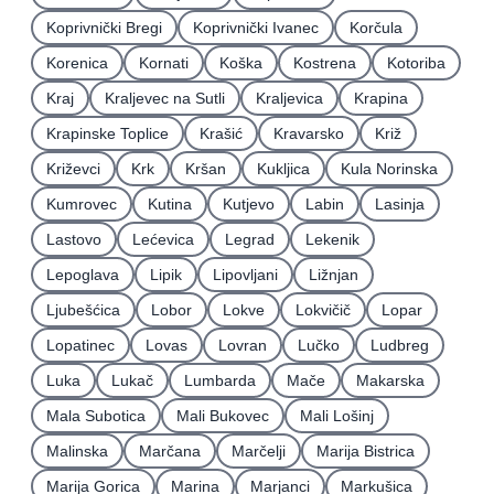
Koprivnički Bregi
Koprivnički Ivanec
Korčula
Korenica
Kornati
Koška
Kostrena
Kotoriba
Kraj
Kraljevec na Sutli
Kraljevica
Krapina
Krapinske Toplice
Krašić
Kravarsko
Križ
Križevci
Krk
Kršan
Kukljica
Kula Norinska
Kumrovec
Kutina
Kutjevo
Labin
Lasinja
Lastovo
Lećevica
Legrad
Lekenik
Lepoglava
Lipik
Lipovljani
Ližnjan
Ljubešćica
Lobor
Lokve
Lokvičič
Lopar
Lopatinec
Lovas
Lovran
Lučko
Ludbreg
Luka
Lukač
Lumbarda
Mače
Makarska
Mala Subotica
Mali Bukovec
Mali Lošinj
Malinska
Marčana
Marčelji
Marija Bistrica
Marija Gorica
Marina
Marjanci
Markušica