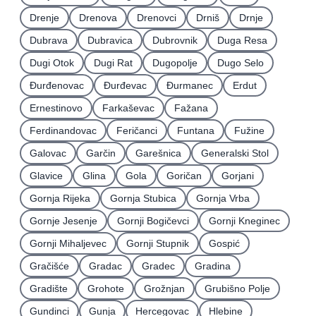
Drenje
Drenova
Drenovci
Drniš
Drnje
Dubrava
Dubravica
Dubrovnik
Duga Resa
Dugi Otok
Dugi Rat
Dugopolje
Dugo Selo
Ðurđenovac
Ðurđevac
Ðurmanec
Erdut
Ernestinovo
Farkaševac
Fažana
Ferdinandovac
Feričanci
Funtana
Fužine
Galovac
Garčin
Garešnica
Generalski Stol
Glavice
Glina
Gola
Goričan
Gorjani
Gornja Rijeka
Gornja Stubica
Gornja Vrba
Gornje Jesenje
Gornji Bogičevci
Gornji Kneginec
Gornji Mihaljevec
Gornji Stupnik
Gospić
Gračišće
Gradac
Gradec
Gradina
Gradište
Grohote
Grožnjan
Grubišno Polje
Gundinci
Gunja
Hercegovac
Hlebine