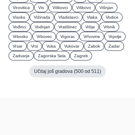
Virovitica
Vis
Viškovci
Viškovo
Višnjan
Visoko
Vižinada
Vladislavci
Vlaka
Vodice
Vođinci
Vodnjan
Vratišinec
Vrbje
Vrbnik
Vrbosko
Vrbovec
Vrgorac
Vrhovine
Vrpolje
Vrsar
Vrsi
Vuka
Vukovar
Zabok
Zadar
Zadvarje
Zagorska Sela
Zagreb
Učitaj još gradova (
500
od
511
)
Hrvatska
Pravi kupci, prave recenzije.