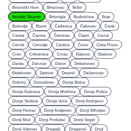
Breznički Hum
Brezovac
Bribir
Brodski Stupnik
Brtonigla
Budinšćina
Buje
Bukovlje
Buzet
Čađavica
Čakovec
Čavle
Cavtat
Čazma
Čeminac
Čepin
Cerna
Cernik
Cerovlje
Cestica
Čiovo
Cista Provo
Cres
Crikvenica
Crnac
Đakovo
Ðakovo
Darda
Daruvar
Davor
Dekanovec
Ðelekovec
Delnice
Desinić
Dežanovac
Dobrinj
Domašinec
Donja Bistra
Donja Dubrava
Donja Motičina
Donja Pušća
Donja Stubica
Donja Voća
Donji Andrijevci
Donji Humac
Donji Kraljevec
Donji Miholjac
Donji Muć
Donji Proložac
Donji Seget
Donji Vidovec
Dragalić
Draganići
Draž