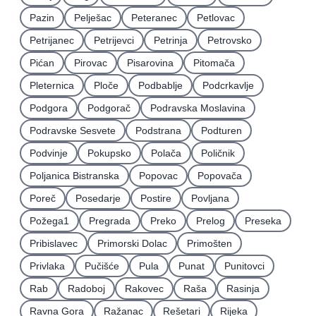
Pazin
Pelješac
Peteranec
Petlovac
Petrijanec
Petrijevci
Petrinja
Petrovsko
Pićan
Pirovac
Pisarovina
Pitomača
Pleternica
Ploče
Podbablje
Podcrkavlje
Podgora
Podgorač
Podravska Moslavina
Podravske Sesvete
Podstrana
Podturen
Podvinje
Pokupsko
Polača
Poličnik
Poljanica Bistranska
Popovac
Popovača
Poreč
Posedarje
Postire
Povljana
Požega1
Pregrada
Preko
Prelog
Preseka
Pribislavec
Primorski Dolac
Primošten
Privlaka
Pučišće
Pula
Punat
Punitovci
Rab
Radoboj
Rakovec
Raša
Rasinja
Ravna Gora
Ražanac
Rešetari
Rijeka