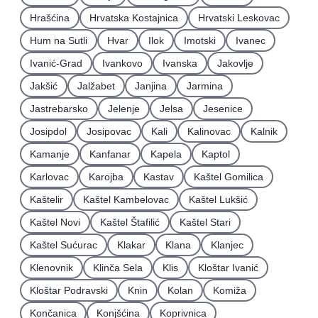
Hrašćina
Hrvatska Kostajnica
Hrvatski Leskovac
Hum na Sutli
Hvar
Ilok
Imotski
Ivanec
Ivanić-Grad
Ivankovo
Ivanska
Jakovlje
Jakšić
Jalžabet
Janjina
Jarmina
Jastrebarsko
Jelenje
Jelsa
Jesenice
Josipdol
Josipovac
Kali
Kalinovac
Kalnik
Kamanje
Kanfanar
Kapela
Kaptol
Karlovac
Karojba
Kastav
Kaštel Gomilica
Kaštelir
Kaštel Kambelovac
Kaštel Lukšić
Kaštel Novi
Kaštel Štafilić
Kaštel Stari
Kaštel Sućurac
Klakar
Klana
Klanjec
Klenovnik
Klinča Sela
Klis
Kloštar Ivanić
Kloštar Podravski
Knin
Kolan
Komiža
Končanica
Konjšćina
Koprivnica