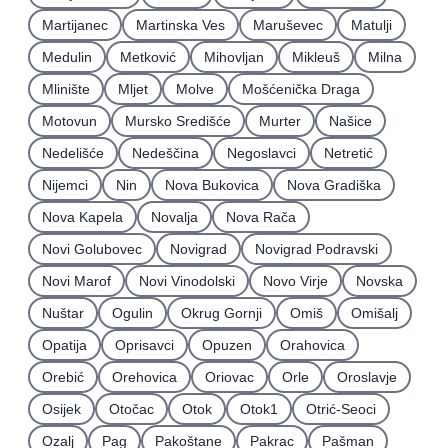
Martijanec
Martinska Ves
Maruševec
Matulji
Medulin
Metković
Mihovljan
Mikleuš
Milna
Mlinište
Mljet
Molve
Mošćenička Draga
Motovun
Mursko Središće
Murter
Našice
Nedelišće
Nedeščina
Negoslavci
Netretić
Nijemci
Nin
Nova Bukovica
Nova Gradiška
Nova Kapela
Novalja
Nova Rača
Novi Golubovec
Novigrad
Novigrad Podravski
Novi Marof
Novi Vinodolski
Novo Virje
Novska
Nuštar
Ogulin
Okrug Gornji
Omiš
Omišalj
Opatija
Oprisavci
Opuzen
Orahovica
Orebić
Orehovica
Oriovac
Orle
Oroslavje
Osijek
Otočac
Otok
Otok1
Otrić-Seoci
Ozalj
Pag
Pakoštane
Pakrac
Pašman