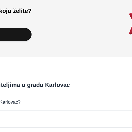
koju želite?
iteljima u gradu Karlovac
u Karlovac?