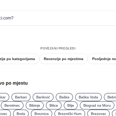
pci.com?
POVEZANI PREGLEDI
ije po kategorijama
Recenzije po mjestima
Posljednje re
tvo po mjestu
kar
Barban
Barilović
Baška
Baška Voda
Bebr
Beretinec
Bibinje
Bilice
Bilje
Biograd na Moru
ovec
Brela
Breznica
Breznički Hum
Brezovac