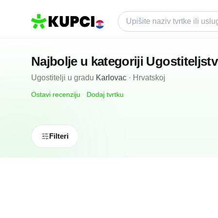
Najbolje u kategoriji
Ugostiteljst
Ugostitelji
u gradu
Karlovac
·
Hrvatskoj
Ostavi recenziju
·
Dodaj tvrtku
Filteri
N/A
(0 recenzija)
Pekarnica Dubovac
Karlovac, HR