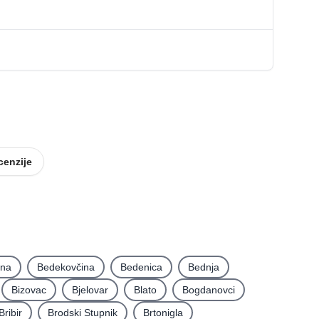
cenzije
ina
Bedekovčina
Bedenica
Bednja
Bizovac
Bjelovar
Blato
Bogdanovci
Bribir
Brodski Stupnik
Brtonigla