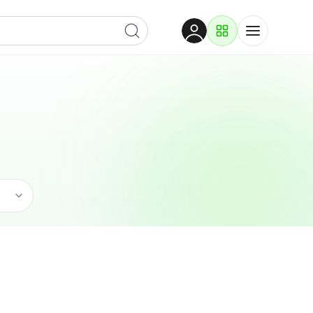
Dobrodošli
Prijavite se za pristup
Proizvodi i rješenja
Prijavi se
Ugostiteljstvo
Po kategoriji
Pogledaj podkategorije