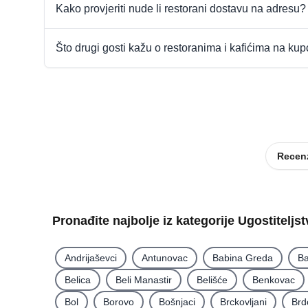
Kako provjeriti nude li restorani dostavu na adresu?
Što drugi gosti kažu o restoranima i kafićima na ku
Recenz
Pronađite najbolje iz kategorije Ugostiteljs
Andrijaševci
Antunovac
Babina Greda
Ba
Belica
Beli Manastir
Belišće
Benkovac
Bol
Borovo
Bošnjaci
Brckovljani
Brd