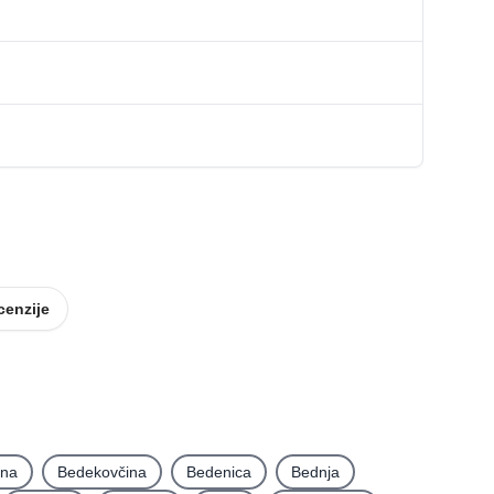
cenzije
ina
Bedekovčina
Bedenica
Bednja