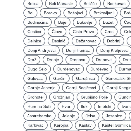
Belica
Beli Manastir
Belišće
Benkovac
Bol
Borovo
Bošnjaci
Brckovljani
Brd
Budinšćina
Buje
Bukovlje
Buzet
Čađ
Cestica
Čiovo
Cista Provo
Cres
Cri
Delnice
Desinić
Dežanovac
Dobrinj
Donji Andrijevci
Donji Humac
Donji Kraljevec
Draž
Drenje
Drenova
Drenovci
Drni
Dugo Selo
Ðurđenovac
Ðurđevac
Ðurma
Galovac
Garčin
Garešnica
Generalski St
Gornje Jesenje
Gornji Bogičevci
Gornji Knegi
Grohote
Grožnjan
Grubišno Polje
Gundin
Hum na Sutli
Hvar
Ilok
Imotski
Ivan
Jastrebarsko
Jelenje
Jelsa
Jesenice
Karlovac
Karojba
Kastav
Kaštel Gomilica