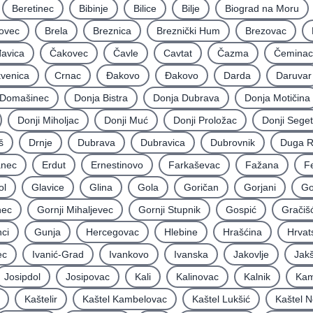
Beretinec
Bibinje
Bilice
Bilje
Biograd na Moru
ovec
Brela
Breznica
Breznički Hum
Brezovac
avica
Čakovec
Čavle
Cavtat
Čazma
Čeminac
kvenica
Crnac
Đakovo
Ðakovo
Darda
Daruvar
Domašinec
Donja Bistra
Donja Dubrava
Donja Motičina
Donji Miholjac
Donji Muć
Donji Proložac
Donji Seget
š
Drnje
Dubrava
Dubravica
Dubrovnik
Duga 
nec
Erdut
Ernestinovo
Farkaševac
Fažana
F
ol
Glavice
Glina
Gola
Goričan
Gorjani
Go
nec
Gornji Mihaljevec
Gornji Stupnik
Gospić
Gračiš
ci
Gunja
Hercegovac
Hlebine
Hrašćina
Hrvat
ec
Ivanić-Grad
Ivankovo
Ivanska
Jakovlje
Jakš
Josipdol
Josipovac
Kali
Kalinovac
Kalnik
Kam
Kaštelir
Kaštel Kambelovac
Kaštel Lukšić
Kaštel N