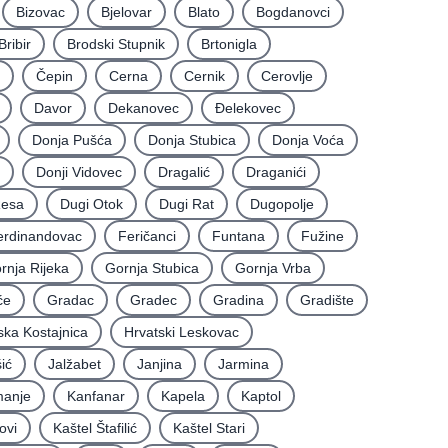
Bizovac
Bjelovar
Blato
Bogdanovci
Bribir
Brodski Stupnik
Brtonigla
Čepin
Cerna
Cernik
Cerovlje
Davor
Dekanovec
Ðelekovec
Donja Pušća
Donja Stubica
Donja Voća
Donji Vidovec
Dragalić
Draganići
Resa
Dugi Otok
Dugi Rat
Dugopolje
erdinandovac
Feričanci
Funtana
Fužine
rnja Rijeka
Gornja Stubica
Gornja Vrba
će
Gradac
Gradec
Gradina
Gradište
ska Kostajnica
Hrvatski Leskovac
ić
Jalžabet
Janjina
Jarmina
anje
Kanfanar
Kapela
Kaptol
ovi
Kaštel Štafilić
Kaštel Stari