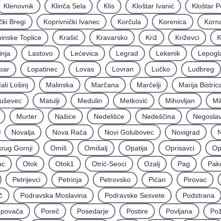
Klenovnik
Klinča Sela
Klis
Kloštar Ivanić
Kloštar P
čki Bregi
Koprivnički Ivanec
Korčula
Korenica
Korna
inske Toplice
Krašić
Kravarsko
Križ
Križevci
K
inja
Lastovo
Lećevica
Legrad
Lekenik
Lepogl
par
Lopatinec
Lovas
Lovran
Lučko
Ludbreg
ali Lošinj
Malinska
Marčana
Marčelji
Marija Bistric
uševec
Matulji
Medulin
Metković
Mihovljan
Mi
Murter
Našice
Nedelišće
Nedeščina
Negoslav
Novalja
Nova Rača
Novi Golubovec
Novigrad
N
rug Gornji
Omiš
Omišalj
Opatija
Oprisavci
Op
ac
Otok
Otok1
Otrić-Seoci
Ozalj
Pag
Pak
Petrijevci
Petrinja
Petrovsko
Pićan
Pirovac
č
Podravska Moslavina
Podravske Sesvete
Podstrana
povača
Poreč
Posedarje
Postire
Povljana
Po