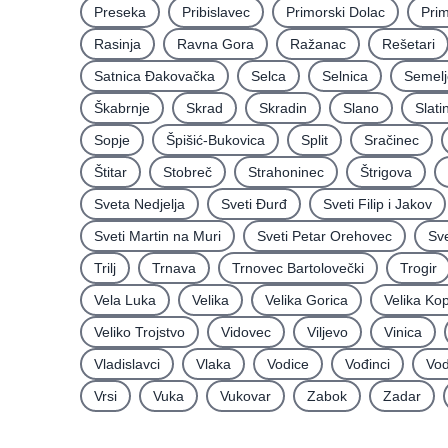
Preseka
Pribislavec
Primorski Dolac
Pri
Rasinja
Ravna Gora
Ražanac
Rešetari
Satnica Ðakovačka
Selca
Selnica
Semelj
Škabrnje
Skrad
Skradin
Slano
Slati
Sopje
Špišić-Bukovica
Split
Sračinec
Štitar
Stobreč
Strahoninec
Štrigova
Sveta Nedjelja
Sveti Ðurđ
Sveti Filip i Jakov
Sveti Martin na Muri
Sveti Petar Orehovec
Sve
Trilj
Trnava
Trnovec Bartolovečki
Trogir
Vela Luka
Velika
Velika Gorica
Velika Ko
Veliko Trojstvo
Vidovec
Viljevo
Vinica
Vladislavci
Vlaka
Vodice
Vođinci
Vod
Vrsi
Vuka
Vukovar
Zabok
Zadar