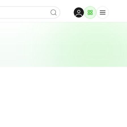
Dobrodošli
Prijavite se za pristup
Proizvodi i rješenja
Prijavi se
Po kategoriji