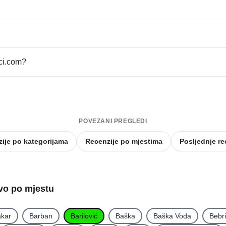
pci.com?
POVEZANI PREGLEDI
ije po kategorijama
Recenzije po mjestima
Posljednje re
tvo po mjestu
kar
Barban
Barilović
Baška
Baška Voda
Bebr