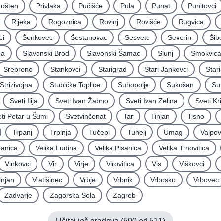
mošten
Privlaka
Pučišće
Pula
Punat
Punitovci
Rijeka
Rogoznica
Rovinj
Rovišće
Rugvica
ci
Šenkovec
Šestanovac
Sesvete
Severin
Šib
na
Slavonski Brod
Slavonski Šamac
Slunj
Smokvica
Srebreno
Stankovci
Starigrad
Stari Jankovci
Star
Strizivojna
Stubičke Toplice
Suhopolje
Sukošan
Su
Sveti Ilija
Sveti Ivan Žabno
Sveti Ivan Zelina
Sveti Kr
ti Petar u Šumi
Svetvinčenat
Tar
Tinjan
Tisno
Trpanj
Trpinja
Tučepi
Tuhelj
Umag
Valpo
panica
Velika Ludina
Velika Pisanica
Velika Trnovitica
Vinkovci
Vir
Virje
Virovitica
Vis
Viškovci
njan
Vratišinec
Vrbje
Vrbnik
Vrbosko
Vrbovec
Zadvarje
Zagorska Sela
Zagreb
Učitaj još gradova (
500
od
511
)