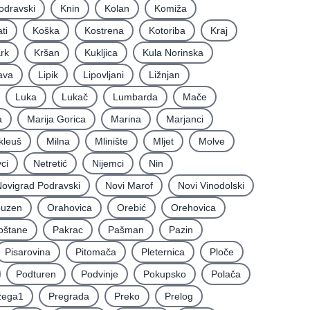
odravski
Knin
Kolan
Komiža
ti
Koška
Kostrena
Kotoriba
Kraj
rk
Kršan
Kukljica
Kula Norinska
ava
Lipik
Lipovljani
Ližnjan
Luka
Lukač
Lumbarda
Mače
a
Marija Gorica
Marina
Marjanci
kleuš
Milna
Mlinište
Mljet
Molve
ci
Netretić
Nijemci
Nin
ovigrad Podravski
Novi Marof
Novi Vinodolski
uzen
Orahovica
Orebić
Orehovica
oštane
Pakrac
Pašman
Pazin
Pisarovina
Pitomača
Pleternica
Ploče
Podturen
Podvinje
Pokupsko
Polača
žega1
Pregrada
Preko
Prelog