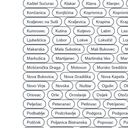
Kaštel Sućurac
Klakar
Klana
Klanjec
Končanica
Konjšćina
Koprivnica
Koprivni
Kraljevec na Sutli
Kraljevica
Krapina
Krap
Kumrovec
Kutina
Kutjevo
Labin
Las
Ljubešćica
Lobor
Lokve
Lokvičič
Lo
Makarska
Mala Subotica
Mali Bukovec
M
Markušica
Martijanec
Martinska Ves
Mar
Mošćenička Draga
Motovun
Mursko Središće
Nova Bukovica
Nova Gradiška
Nova Kapela
Novo Virje
Novska
Nuštar
Ogulin
Ok
Oriovac
Orle
Oroslavje
Osijek
Otoč
Pelješac
Peteranec
Petlovac
Petrijanec
Podbablje
Podcrkavlje
Podgora
Podgora
Poličnik
Poljanica Bistranska
Popovac
Po