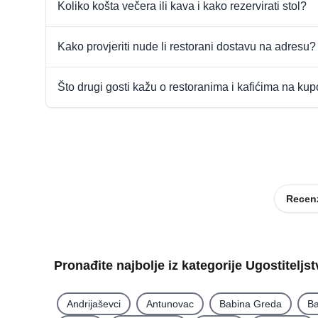
Koliko košta večera ili kava i kako rezervirati stol?
Kako provjeriti nude li restorani dostavu na adresu?
Što drugi gosti kažu o restoranima i kafićima na ku
Recenz
Pronađite najbolje iz kategorije Ugostiteljs
Andrijaševci
Antunovac
Babina Greda
Ba