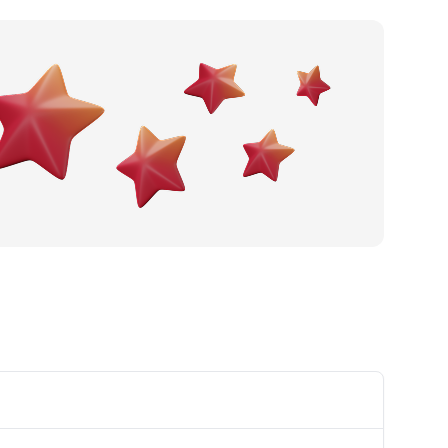
Po gradu ili mjestu
Posljednje recenzije
Dodaj tvrtku
Ostavi recenziju