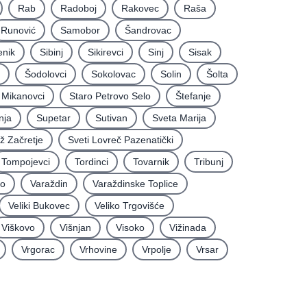
Rab
Radoboj
Rakovec
Raša
Runović
Samobor
Šandrovac
enik
Sibinj
Sikirevci
Sinj
Sisak
Šodolovci
Sokolovac
Solin
Šolta
i Mikanovci
Staro Petrovo Selo
Štefanje
nja
Supetar
Sutivan
Sveta Marija
iž Začretje
Sveti Lovreč Pazenatički
Tompojevci
Tordinci
Tovarnik
Tribunj
vo
Varaždin
Varaždinske Toplice
Veliki Bukovec
Veliko Trgovišće
Viškovo
Višnjan
Visoko
Vižinada
Vrgorac
Vrhovine
Vrpolje
Vrsar