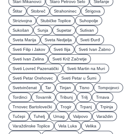
Stari Mikanovci
Staro Petrovo Selo
Štefanje
Štitar
Stobreč
Strahoninec
Štrigova
Strizivojna
Stubičke Toplice
Suhopolje
Sukošan
Sunja
Supetar
Sutivan
Sveta Marija
Sveta Nedjelja
Sveti Ðurđ
Sveti Filip i Jakov
Sveti Ilija
Sveti Ivan Žabno
Sveti Ivan Zelina
Sveti Križ Začretje
Sveti Lovreč Pazenatički
Sveti Martin na Muri
Sveti Petar Orehovec
Sveti Petar u Šumi
Svetvinčenat
Tar
Tinjan
Tisno
Tompojevci
Tordinci
Tovarnik
Tribunj
Trilj
Trnava
Trnovec Bartolovečki
Trogir
Trpanj
Trpinja
Tučepi
Tuhelj
Umag
Valpovo
Varaždin
Varaždinske Toplice
Vela Luka
Velika