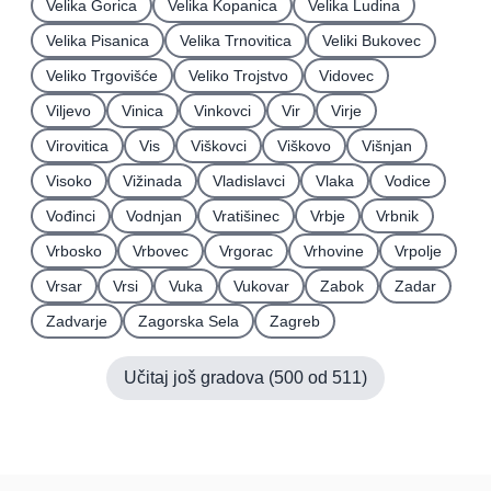
Velika Gorica
Velika Kopanica
Velika Ludina
Velika Pisanica
Velika Trnovitica
Veliki Bukovec
Veliko Trgovišće
Veliko Trojstvo
Vidovec
Viljevo
Vinica
Vinkovci
Vir
Virje
Virovitica
Vis
Viškovci
Viškovo
Višnjan
Visoko
Vižinada
Vladislavci
Vlaka
Vodice
Vođinci
Vodnjan
Vratišinec
Vrbje
Vrbnik
Vrbosko
Vrbovec
Vrgorac
Vrhovine
Vrpolje
Vrsar
Vrsi
Vuka
Vukovar
Zabok
Zadar
Zadvarje
Zagorska Sela
Zagreb
Učitaj još gradova (
500
od
511
)