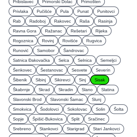
Pribislavec
Primorski Dolac
Primošten
Privlaka
Pučišće
Pula
Punat
Punitovci
Rab
Radoboj
Rakovec
Raša
Rasinja
Ravna Gora
Ražanac
Rešetari
Rijeka
Rogoznica
Rovinj
Rovišće
Rugvica
Runović
Samobor
Šandrovac
Satnica Ðakovačka
Selca
Selnica
Semeljci
Šenkovec
Šestanovac
Sesvete
Severin
Šibenik
Sibinj
Sikirevci
Sinj
Sisak
Škabrnje
Skrad
Skradin
Slano
Slatina
Slavonski Brod
Slavonski Šamac
Slunj
Smokvica
Šodolovci
Sokolovac
Solin
Šolta
Sopje
Špišić-Bukovica
Split
Sračinec
Srebreno
Stankovci
Starigrad
Stari Jankovci