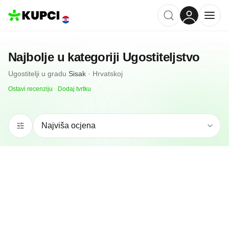
Najbolje u kategoriji
Ugostiteljstvo
Ugostitelji
u gradu
Sisak
·
Hrvatskoj
Ostavi recenziju
·
Dodaj tvrtku
N/A
(0 recenzija)
Mlinar Sisak Hrvatskog narodnog preporoda
Sisak, HR