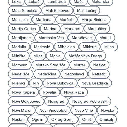
Luka
Lukač
Lumbarda
Mače
Makarska
Mala Subotica
Mali Bukovec
Mali Lošinj
Malinska
Marčana
Marčelji
Marija Bistrica
Marija Gorica
Marina
Marjanci
Markušica
Martijanec
Martinska Ves
Maruševec
Matulji
Medulin
Metković
Mihovljan
Mikleuš
Milna
Mlinište
Mljet
Molve
Mošćenička Draga
Motovun
Mursko Središće
Murter
Našice
Nedelišće
Nedeščina
Negoslavci
Netretić
Nijemci
Nin
Nova Bukovica
Nova Gradiška
Nova Kapela
Novalja
Nova Rača
Novi Golubovec
Novigrad
Novigrad Podravski
Novi Marof
Novi Vinodolski
Novo Virje
Novska
Nuštar
Ogulin
Okrug Gornji
Omiš
Omišalj