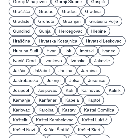
Gornji Mihaljevec
Gornji Stupnik
Gospić
Gračišće
Gradac
Gradec
Gradina
Gradište
Grohote
Grožnjan
Grubišno Polje
Gundinci
Gunja
Hercegovac
Hlebine
Hrašćina
Hrvatska Kostajnica
Hrvatski Leskovac
Hum na Sutli
Hvar
Ilok
Imotski
Ivanec
Ivanić-Grad
Ivankovo
Ivanska
Jakovlje
Jakšić
Jalžabet
Janjina
Jarmina
Jastrebarsko
Jelenje
Jelsa
Jesenice
Josipdol
Josipovac
Kali
Kalinovac
Kalnik
Kamanje
Kanfanar
Kapela
Kaptol
Karlovac
Karojba
Kastav
Kaštel Gomilica
Kaštelir
Kaštel Kambelovac
Kaštel Lukšić
Kaštel Novi
Kaštel Štafilić
Kaštel Stari