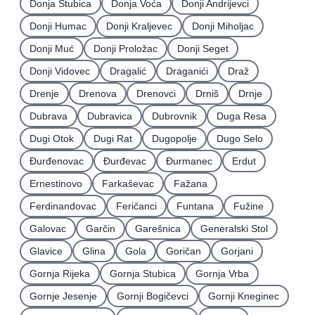
Donja Stubica
Donja Voća
Donji Andrijevci
Donji Humac
Donji Kraljevec
Donji Miholjac
Donji Muć
Donji Proložac
Donji Seget
Donji Vidovec
Dragalić
Draganići
Draž
Drenje
Drenova
Drenovci
Drniš
Drnje
Dubrava
Dubravica
Dubrovnik
Duga Resa
Dugi Otok
Dugi Rat
Dugopolje
Dugo Selo
Ðurđenovac
Ðurđevac
Ðurmanec
Erdut
Ernestinovo
Farkaševac
Fažana
Ferdinandovac
Feričanci
Funtana
Fužine
Galovac
Garčin
Garešnica
Generalski Stol
Glavice
Glina
Gola
Goričan
Gorjani
Gornja Rijeka
Gornja Stubica
Gornja Vrba
Gornje Jesenje
Gornji Bogičevci
Gornji Kneginec