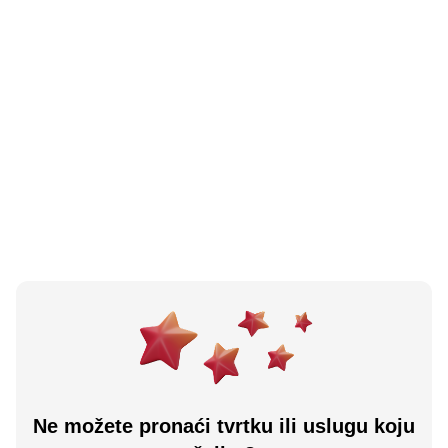
N/A
(0 recenzija)
Restoran Grand
Sisak, HR
Učitaj više
Ne možete pronaći tvrtku ili uslugu koju