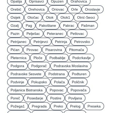
Opatija
Oprisavci
Opuzen
Orahovica
Orebić
Orehovica
Oriovac
Orle
Oroslavje
Osijek
Otočac
Otok
Otok1
Otrić-Seoci
Ozalj
Pag
Pakoštane
Pakrac
Pašman
Pazin
Pelješac
Peteranec
Petlovac
Petrijanec
Petrijevci
Petrinja
Petrovsko
Pićan
Pirovac
Pisarovina
Pitomača
Pleternica
Ploče
Podbablje
Podcrkavlje
Podgora
Podgorač
Podravska Moslavina
Podravske Sesvete
Podstrana
Podturen
Podvinje
Pokupsko
Polača
Poličnik
Poljanica Bistranska
Popovac
Popovača
Poreč
Posedarje
Postire
Povljana
Požega1
Pregrada
Preko
Prelog
Preseka