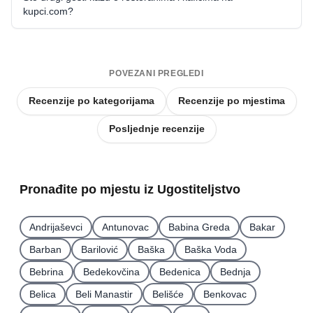
kupci.com?
POVEZANI PREGLEDI
Recenzije po kategorijama
Recenzije po mjestima
Posljednje recenzije
Pronađite po mjestu iz Ugostiteljstvo
Andrijaševci
Antunovac
Babina Greda
Bakar
Barban
Barilović
Baška
Baška Voda
Bebrina
Bedekovčina
Bedenica
Bednja
Belica
Beli Manastir
Belišće
Benkovac