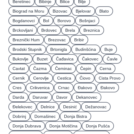
Beretinec
Bibinje
Bilice
Bilje
Biograd na Moru
Bizovac
Bjelovar
Blato
Bogdanovci
Bol
Borovo
Bošnjaci
Brckovljani
Brdovec
Brela
Breznica
Breznički Hum
Brezovac
Bribir
Brodski Stupnik
Brtonigla
Budinšćina
Buje
Bukovlje
Buzet
Čađavica
Čakovec
Čavle
Cavtat
Čazma
Čeminac
Čepin
Cerna
Cernik
Cerovlje
Cestica
Čiovo
Cista Provo
Cres
Crikvenica
Crnac
Đakovo
Ðakovo
Darda
Daruvar
Davor
Dekanovec
Ðelekovec
Delnice
Desinić
Dežanovac
Dobrinj
Domašinec
Donja Bistra
Donja Dubrava
Donja Motičina
Donja Pušća