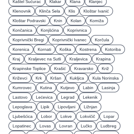
Kaštel Sućurac
Klakar
Klana
Klanjec
Klenovnik
Klinča Sela
Klis
Kloštar Ivanić
Kloštar Podravski
Knin
Kolan
Komiža
Končanica
Konjšćina
Koprivnica
Koprivnički Bregi
Koprivnički Ivanec
Korčula
Korenica
Kornati
Koška
Kostrena
Kotoriba
Kraj
Kraljevec na Sutli
Kraljevica
Krapina
Krapinske Toplice
Krašić
Kravarsko
Križ
Križevci
Krk
Kršan
Kukljica
Kula Norinska
Kumrovec
Kutina
Kutjevo
Labin
Lasinja
Lastovo
Lećevica
Legrad
Lekenik
Lepoglava
Lipik
Lipovljani
Ližnjan
Ljubešćica
Lobor
Lokve
Lokvičič
Lopar
Lopatinec
Lovas
Lovran
Lučko
Ludbreg