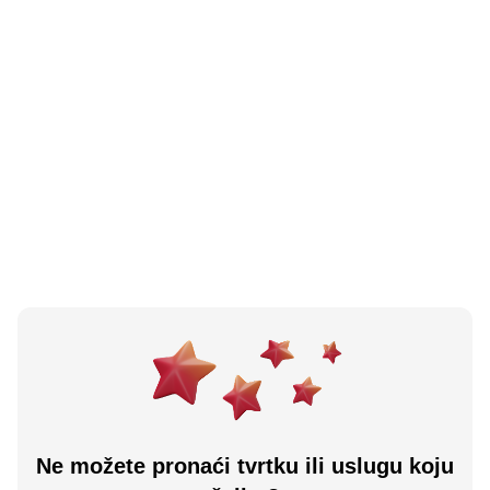
N/A
(0 recenzija)
Bistro Tanja Tim
Vukovar, HR
Učitaj više
Ne možete pronaći tvrtku ili uslugu koju