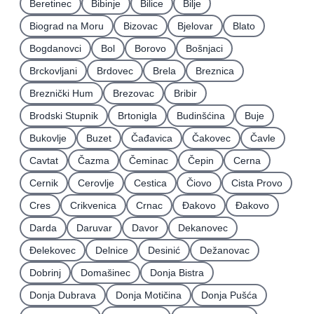
Beretinec
Bibinje
Bilice
Bilje
Biograd na Moru
Bizovac
Bjelovar
Blato
Bogdanovci
Bol
Borovo
Bošnjaci
Brckovljani
Brdovec
Brela
Breznica
Breznički Hum
Brezovac
Bribir
Brodski Stupnik
Brtonigla
Budinšćina
Buje
Bukovlje
Buzet
Čađavica
Čakovec
Čavle
Cavtat
Čazma
Čeminac
Čepin
Cerna
Cernik
Cerovlje
Cestica
Čiovo
Cista Provo
Cres
Crikvenica
Crnac
Đakovo
Ðakovo
Darda
Daruvar
Davor
Dekanovec
Ðelekovec
Delnice
Desinić
Dežanovac
Dobrinj
Domašinec
Donja Bistra
Donja Dubrava
Donja Motičina
Donja Pušća