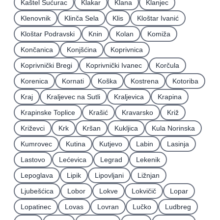
Kaštel Sućurac
Klakar
Klana
Klanjec
Klenovnik
Klinča Sela
Klis
Kloštar Ivanić
Kloštar Podravski
Knin
Kolan
Komiža
Končanica
Konjšćina
Koprivnica
Koprivnički Bregi
Koprivnički Ivanec
Korčula
Korenica
Kornati
Koška
Kostrena
Kotoriba
Kraj
Kraljevec na Sutli
Kraljevica
Krapina
Krapinske Toplice
Krašić
Kravarsko
Križ
Križevci
Krk
Kršan
Kukljica
Kula Norinska
Kumrovec
Kutina
Kutjevo
Labin
Lasinja
Lastovo
Lećevica
Legrad
Lekenik
Lepoglava
Lipik
Lipovljani
Ližnjan
Ljubešćica
Lobor
Lokve
Lokvičič
Lopar
Lopatinec
Lovas
Lovran
Lučko
Ludbreg