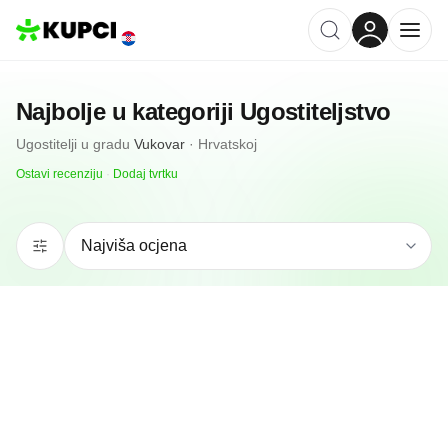
Najbolje u kategoriji
Ugostiteljstvo
Ugostitelji
u gradu
Vukovar
·
Hrvatskoj
Ostavi recenziju
·
Dodaj tvrtku
5.0
(
1
)
Geppetto Caffe
Vukovar, HR