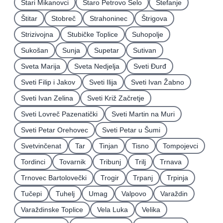
Stari Mikanovci
Staro Petrovo Selo
Štefanje
Štitar
Stobreč
Strahoninec
Štrigova
Strizivojna
Stubičke Toplice
Suhopolje
Sukošan
Sunja
Supetar
Sutivan
Sveta Marija
Sveta Nedjelja
Sveti Ðurđ
Sveti Filip i Jakov
Sveti Ilija
Sveti Ivan Žabno
Sveti Ivan Zelina
Sveti Križ Začretje
Sveti Lovreč Pazenatički
Sveti Martin na Muri
Sveti Petar Orehovec
Sveti Petar u Šumi
Svetvinčenat
Tar
Tinjan
Tisno
Tompojevci
Tordinci
Tovarnik
Tribunj
Trilj
Trnava
Trnovec Bartolovečki
Trogir
Trpanj
Trpinja
Tučepi
Tuhelj
Umag
Valpovo
Varaždin
Varaždinske Toplice
Vela Luka
Velika