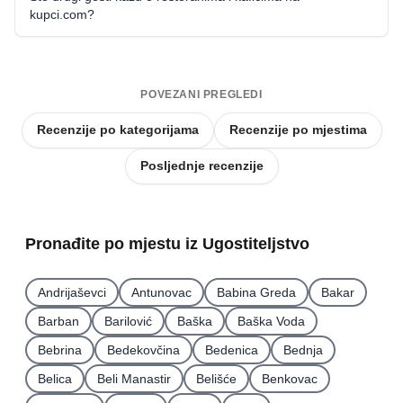
kupci.com?
POVEZANI PREGLEDI
Recenzije po kategorijama
Recenzije po mjestima
Posljednje recenzije
Pronađite po mjestu iz Ugostiteljstvo
Andrijaševci
Antunovac
Babina Greda
Bakar
Barban
Barilović
Baška
Baška Voda
Bebrina
Bedekovčina
Bedenica
Bednja
Belica
Beli Manastir
Belišće
Benkovac