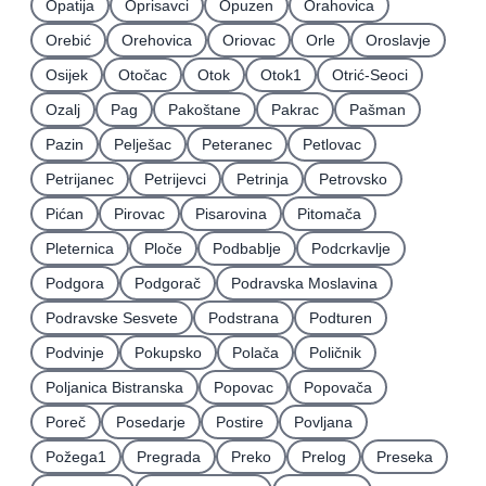
Opatija
Oprisavci
Opuzen
Orahovica
Orebić
Orehovica
Oriovac
Orle
Oroslavje
Osijek
Otočac
Otok
Otok1
Otrić-Seoci
Ozalj
Pag
Pakoštane
Pakrac
Pašman
Pazin
Pelješac
Peteranec
Petlovac
Petrijanec
Petrijevci
Petrinja
Petrovsko
Pićan
Pirovac
Pisarovina
Pitomača
Pleternica
Ploče
Podbablje
Podcrkavlje
Podgora
Podgorač
Podravska Moslavina
Podravske Sesvete
Podstrana
Podturen
Podvinje
Pokupsko
Polača
Poličnik
Poljanica Bistranska
Popovac
Popovača
Poreč
Posedarje
Postire
Povljana
Požega1
Pregrada
Preko
Prelog
Preseka