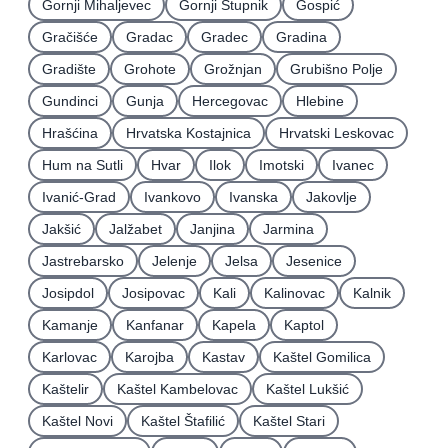
Gornji Mihaljevec
Gornji Stupnik
Gospić
Gračišće
Gradac
Gradec
Gradina
Gradište
Grohote
Grožnjan
Grubišno Polje
Gundinci
Gunja
Hercegovac
Hlebine
Hrašćina
Hrvatska Kostajnica
Hrvatski Leskovac
Hum na Sutli
Hvar
Ilok
Imotski
Ivanec
Ivanić-Grad
Ivankovo
Ivanska
Jakovlje
Jakšić
Jalžabet
Janjina
Jarmina
Jastrebarsko
Jelenje
Jelsa
Jesenice
Josipdol
Josipovac
Kali
Kalinovac
Kalnik
Kamanje
Kanfanar
Kapela
Kaptol
Karlovac
Karojba
Kastav
Kaštel Gomilica
Kaštelir
Kaštel Kambelovac
Kaštel Lukšić
Kaštel Novi
Kaštel Štafilić
Kaštel Stari