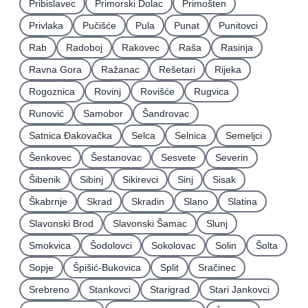
Pribislavec
Primorski Dolac
Primošten
Privlaka
Pučišće
Pula
Punat
Punitovci
Rab
Radoboj
Rakovec
Raša
Rasinja
Ravna Gora
Ražanac
Rešetari
Rijeka
Rogoznica
Rovinj
Rovišće
Rugvica
Runović
Samobor
Šandrovac
Satnica Ðakovačka
Selca
Selnica
Semeljci
Šenkovec
Šestanovac
Sesvete
Severin
Šibenik
Sibinj
Sikirevci
Sinj
Sisak
Škabrnje
Skrad
Skradin
Slano
Slatina
Slavonski Brod
Slavonski Šamac
Slunj
Smokvica
Šodolovci
Sokolovac
Solin
Šolta
Sopje
Špišić-Bukovica
Split
Sračinec
Srebreno
Stankovci
Starigrad
Stari Jankovci