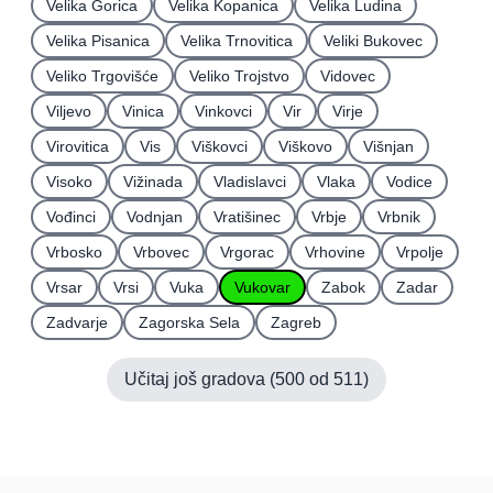
Velika Gorica
Velika Kopanica
Velika Ludina
Velika Pisanica
Velika Trnovitica
Veliki Bukovec
Veliko Trgovišće
Veliko Trojstvo
Vidovec
Viljevo
Vinica
Vinkovci
Vir
Virje
Virovitica
Vis
Viškovci
Viškovo
Višnjan
Visoko
Vižinada
Vladislavci
Vlaka
Vodice
Vođinci
Vodnjan
Vratišinec
Vrbje
Vrbnik
Vrbosko
Vrbovec
Vrgorac
Vrhovine
Vrpolje
Vrsar
Vrsi
Vuka
Vukovar
Zabok
Zadar
Zadvarje
Zagorska Sela
Zagreb
Učitaj još gradova (
500
od
511
)