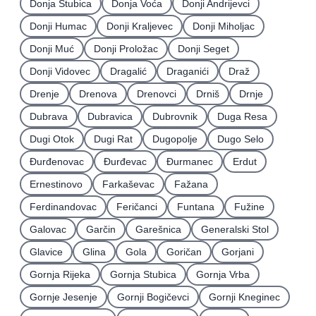
Donja Stubica
Donja Voća
Donji Andrijevci
Donji Humac
Donji Kraljevec
Donji Miholjac
Donji Muć
Donji Proložac
Donji Seget
Donji Vidovec
Dragalić
Draganići
Draž
Drenje
Drenova
Drenovci
Drniš
Drnje
Dubrava
Dubravica
Dubrovnik
Duga Resa
Dugi Otok
Dugi Rat
Dugopolje
Dugo Selo
Ðurđenovac
Ðurđevac
Ðurmanec
Erdut
Ernestinovo
Farkaševac
Fažana
Ferdinandovac
Feričanci
Funtana
Fužine
Galovac
Garčin
Garešnica
Generalski Stol
Glavice
Glina
Gola
Goričan
Gorjani
Gornja Rijeka
Gornja Stubica
Gornja Vrba
Gornje Jesenje
Gornji Bogičevci
Gornji Kneginec