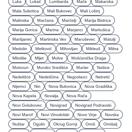
Luka
Lukač
Lumbarda
Mače
Makarska
Mala Subotica
Mali Bukovec
Mali Lošinj
Malinska
Marčana
Marčelji
Marija Bistrica
Marija Gorica
Marina
Marjanci
Markušica
Martijanec
Martinska Ves
Maruševec
Matulji
Medulin
Metković
Mihovljan
Mikleuš
Milna
Mlinište
Mljet
Molve
Mošćenička Draga
Motovun
Mursko Središće
Murter
Našice
Nedelišće
Nedeščina
Negoslavci
Netretić
Nijemci
Nin
Nova Bukovica
Nova Gradiška
Nova Kapela
Novalja
Nova Rača
Novi Golubovec
Novigrad
Novigrad Podravski
Novi Marof
Novi Vinodolski
Novo Virje
Novska
Nuštar
Ogulin
Okrug Gornji
Omiš
Omišalj