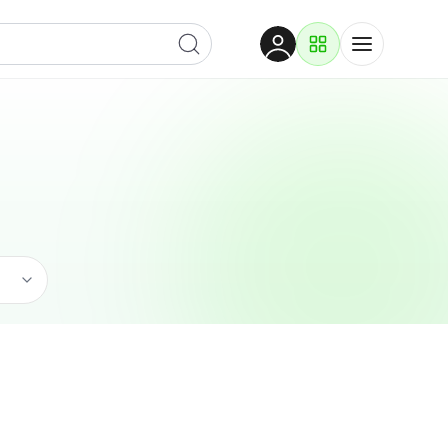
Dobrodošli
Prijavite se za pristup
Proizvodi i rješenja
Prijavi se
Ugostiteljstvo
Po kategoriji
Pogledaj podkategorije