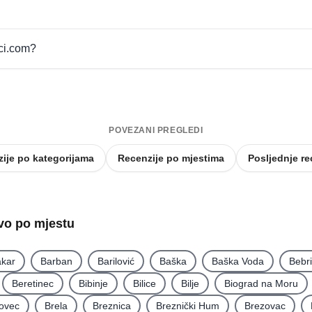
pci.com?
POVEZANI PREGLEDI
ije po kategorijama
Recenzije po mjestima
Posljednje re
tvo po mjestu
kar
Barban
Barilović
Baška
Baška Voda
Bebr
Beretinec
Bibinje
Bilice
Bilje
Biograd na Moru
ovec
Brela
Breznica
Breznički Hum
Brezovac