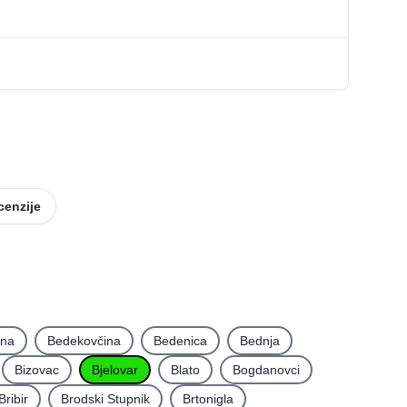
cenzije
ina
Bedekovčina
Bedenica
Bednja
Bizovac
Bjelovar
Blato
Bogdanovci
Bribir
Brodski Stupnik
Brtonigla