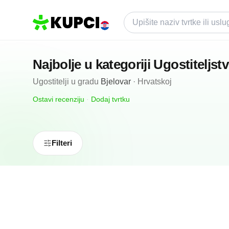
Najbolje u kategoriji
Ugostiteljst
Ugostitelji
u gradu
Bjelovar
·
Hrvatskoj
Ostavi recenziju
·
Dodaj tvrtku
Filteri
N/A
(0 recenzija)
Pekarski Obrtpekara Sveta Ana
Bjelovar, HR