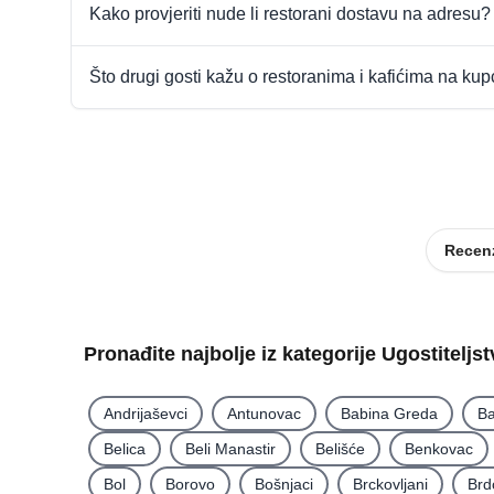
Kako provjeriti nude li restorani dostavu na adresu?
Što drugi gosti kažu o restoranima i kafićima na ku
Recenz
Pronađite najbolje iz kategorije Ugostiteljs
Andrijaševci
Antunovac
Babina Greda
Ba
Belica
Beli Manastir
Belišće
Benkovac
Bol
Borovo
Bošnjaci
Brckovljani
Brd