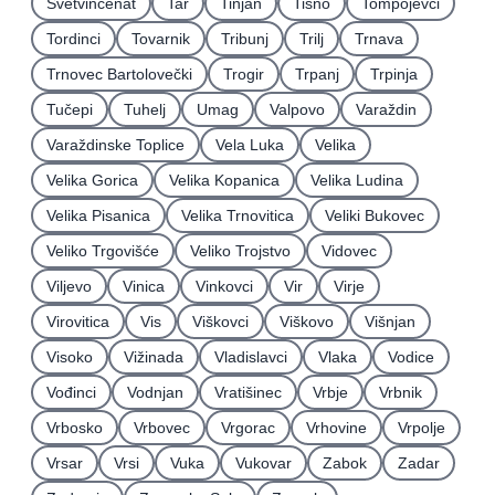
Svetvinčenat
Tar
Tinjan
Tisno
Tompojevci
Tordinci
Tovarnik
Tribunj
Trilj
Trnava
Trnovec Bartolovečki
Trogir
Trpanj
Trpinja
Tučepi
Tuhelj
Umag
Valpovo
Varaždin
Varaždinske Toplice
Vela Luka
Velika
Velika Gorica
Velika Kopanica
Velika Ludina
Velika Pisanica
Velika Trnovitica
Veliki Bukovec
Veliko Trgovišće
Veliko Trojstvo
Vidovec
Viljevo
Vinica
Vinkovci
Vir
Virje
Virovitica
Vis
Viškovci
Viškovo
Višnjan
Visoko
Vižinada
Vladislavci
Vlaka
Vodice
Vođinci
Vodnjan
Vratišinec
Vrbje
Vrbnik
Vrbosko
Vrbovec
Vrgorac
Vrhovine
Vrpolje
Vrsar
Vrsi
Vuka
Vukovar
Zabok
Zadar