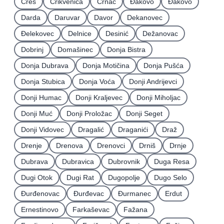
Cres
Crikvenica
Crnac
Đakovo
Ðakovo
Darda
Daruvar
Davor
Dekanovec
Ðelekovec
Delnice
Desinić
Dežanovac
Dobrinj
Domašinec
Donja Bistra
Donja Dubrava
Donja Motičina
Donja Pušća
Donja Stubica
Donja Voća
Donji Andrijevci
Donji Humac
Donji Kraljevec
Donji Miholjac
Donji Muć
Donji Proložac
Donji Seget
Donji Vidovec
Dragalić
Draganići
Draž
Drenje
Drenova
Drenovci
Drniš
Drnje
Dubrava
Dubravica
Dubrovnik
Duga Resa
Dugi Otok
Dugi Rat
Dugopolje
Dugo Selo
Ðurđenovac
Ðurđevac
Ðurmanec
Erdut
Ernestinovo
Farkaševac
Fažana