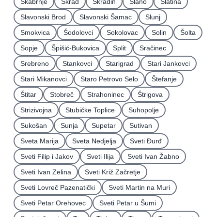
Škabrnje
Skrad
Skradin
Slano
Slatina
Slavonski Brod
Slavonski Šamac
Slunj
Smokvica
Šodolovci
Sokolovac
Solin
Šolta
Sopje
Špišić-Bukovica
Split
Sračinec
Srebreno
Stankovci
Starigrad
Stari Jankovci
Stari Mikanovci
Staro Petrovo Selo
Štefanje
Štitar
Stobreč
Strahoninec
Štrigova
Strizivojna
Stubičke Toplice
Suhopolje
Sukošan
Sunja
Supetar
Sutivan
Sveta Marija
Sveta Nedjelja
Sveti Ðurđ
Sveti Filip i Jakov
Sveti Ilija
Sveti Ivan Žabno
Sveti Ivan Zelina
Sveti Križ Začretje
Sveti Lovreč Pazenatički
Sveti Martin na Muri
Sveti Petar Orehovec
Sveti Petar u Šumi