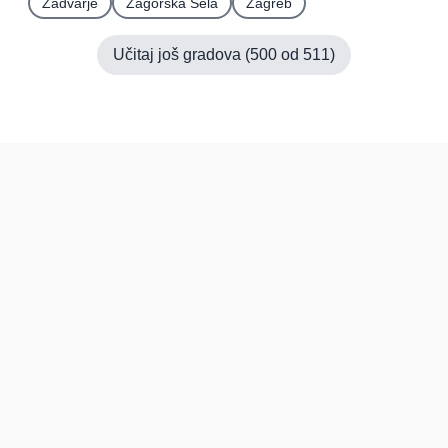
Zadvarje
Zagorska Sela
Zagreb
Učitaj još gradova (
500
od
511
)
Hrvatska
Pravi kupci, prave recenzije.
Recenzije
Platforma
Recenzije po mjestima
O nama
Recenzije po kategorijama
Paketi
Posljednje recenzije
Dokumentacija
Pomoć
Podatci
FAQ
Uvjeti korištenja