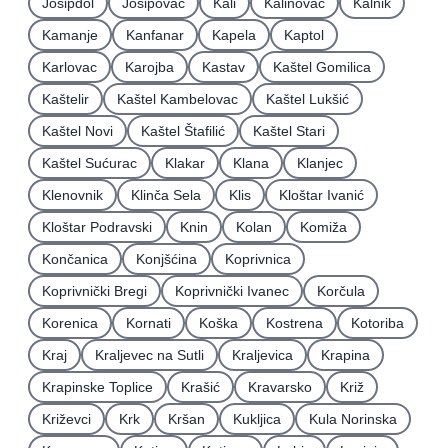
Josipdol
Josipovac
Kali
Kalinovac
Kalnik
Kamanje
Kanfanar
Kapela
Kaptol
Karlovac
Karojba
Kastav
Kaštel Gomilica
Kaštelir
Kaštel Kambelovac
Kaštel Lukšić
Kaštel Novi
Kaštel Štafilić
Kaštel Stari
Kaštel Sućurac
Klakar
Klana
Klanjec
Klenovnik
Klinča Sela
Klis
Kloštar Ivanić
Kloštar Podravski
Knin
Kolan
Komiža
Končanica
Konjšćina
Koprivnica
Koprivnički Bregi
Koprivnički Ivanec
Korčula
Korenica
Kornati
Koška
Kostrena
Kotoriba
Kraj
Kraljevec na Sutli
Kraljevica
Krapina
Krapinske Toplice
Krašić
Kravarsko
Križ
Križevci
Krk
Kršan
Kukljica
Kula Norinska