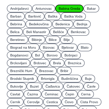
Andrijaševci
Antunovac
Babina Greda
Bakar
Barban
Barilović
Baška
Baška Voda
Bebrina
Bedekovčina
Bedenica
Bednja
Belica
Beli Manastir
Belišće
Benkovac
Beretinec
Bibinje
Bilice
Bilje
Biograd na Moru
Bizovac
Bjelovar
Blato
Bogdanovci
Bol
Borovo
Bošnjaci
Brckovljani
Brdovec
Brela
Breznica
Breznički Hum
Brezovac
Bribir
Brodski Stupnik
Brtonigla
Budinšćina
Buje
Bukovlje
Buzet
Čađavica
Čakovec
Čavle
Cavtat
Čazma
Čeminac
Čepin
Cerna
Cernik
Cerovlje
Cestica
Čiovo
Cista Provo