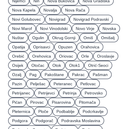
Nijemci
Nin
Nova Bukovica
Nova Gradiška
Nova Kapela
Novalja
Nova Rača
Novi Golubovec
Novigrad
Novigrad Podravski
Novi Marof
Novi Vinodolski
Novo Virje
Novska
Nuštar
Ogulin
Okrug Gornji
Omiš
Omišalj
Opatija
Oprisavci
Opuzen
Orahovica
Orebić
Orehovica
Oriovac
Orle
Oroslavje
Osijek
Otočac
Otok
Otok1
Otrić-Seoci
Ozalj
Pag
Pakoštane
Pakrac
Pašman
Pazin
Pelješac
Peteranec
Petlovac
Petrijanec
Petrijevci
Petrinja
Petrovsko
Pićan
Pirovac
Pisarovina
Pitomača
Pleternica
Ploče
Podbablje
Podcrkavlje
Podgora
Podgorač
Podravska Moslavina