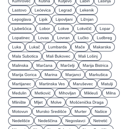
Kumrovec
Kutina
Kutjevo
Labin
Lasinja
Lastovo
Lećevica
Legrad
Lekenik
Lepoglava
Lipik
Lipovljani
Ližnjan
Ljubešćica
Lobor
Lokve
Lokvičič
Lopar
Lopatinec
Lovas
Lovran
Lučko
Ludbreg
Luka
Lukač
Lumbarda
Mače
Makarska
Mala Subotica
Mali Bukovec
Mali Lošinj
Malinska
Marčana
Marčelji
Marija Bistrica
Marija Gorica
Marina
Marjanci
Markušica
Martijanec
Martinska Ves
Maruševec
Matulji
Medulin
Metković
Mihovljan
Mikleuš
Milna
Mlinište
Mljet
Molve
Mošćenička Draga
Motovun
Mursko Središće
Murter
Našice
Nedelišće
Nedeščina
Negoslavci
Netretić