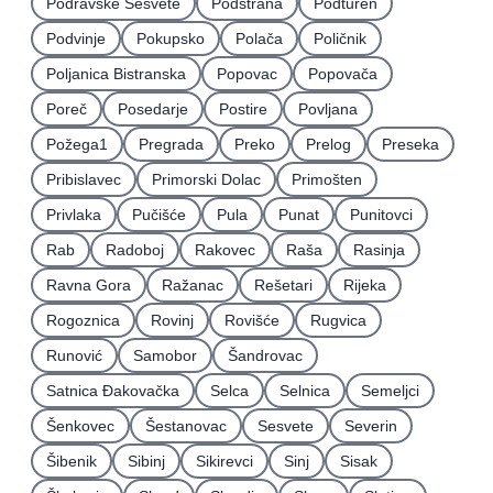
Podravske Sesvete
Podstrana
Podturen
Podvinje
Pokupsko
Polača
Poličnik
Poljanica Bistranska
Popovac
Popovača
Poreč
Posedarje
Postire
Povljana
Požega1
Pregrada
Preko
Prelog
Preseka
Pribislavec
Primorski Dolac
Primošten
Privlaka
Pučišće
Pula
Punat
Punitovci
Rab
Radoboj
Rakovec
Raša
Rasinja
Ravna Gora
Ražanac
Rešetari
Rijeka
Rogoznica
Rovinj
Rovišće
Rugvica
Runović
Samobor
Šandrovac
Satnica Ðakovačka
Selca
Selnica
Semeljci
Šenkovec
Šestanovac
Sesvete
Severin
Šibenik
Sibinj
Sikirevci
Sinj
Sisak