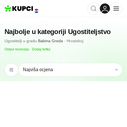
Najbolje u kategoriji
Ugostiteljstvo
Ugostitelji
u gradu
Babina Greda
·
Hrvatskoj
Ostavi recenziju
·
Dodaj tvrtku
N/A
(0 recenzija)
Caffe Bar Diamond Magic
Babina Greda, HR