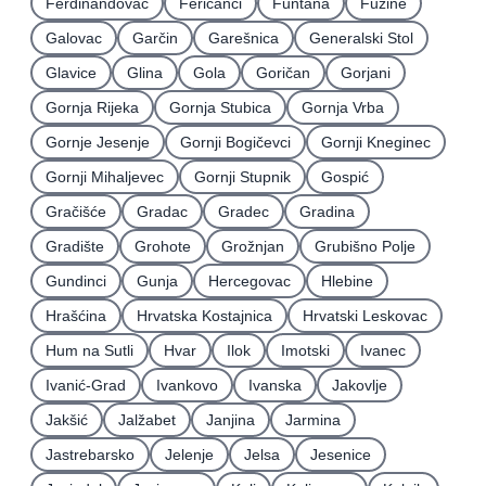
Ferdinandovac
Feričanci
Funtana
Fužine
Galovac
Garčin
Garešnica
Generalski Stol
Glavice
Glina
Gola
Goričan
Gorjani
Gornja Rijeka
Gornja Stubica
Gornja Vrba
Gornje Jesenje
Gornji Bogičevci
Gornji Kneginec
Gornji Mihaljevec
Gornji Stupnik
Gospić
Gračišće
Gradac
Gradec
Gradina
Gradište
Grohote
Grožnjan
Grubišno Polje
Gundinci
Gunja
Hercegovac
Hlebine
Hrašćina
Hrvatska Kostajnica
Hrvatski Leskovac
Hum na Sutli
Hvar
Ilok
Imotski
Ivanec
Ivanić-Grad
Ivankovo
Ivanska
Jakovlje
Jakšić
Jalžabet
Janjina
Jarmina
Jastrebarsko
Jelenje
Jelsa
Jesenice