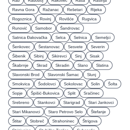
Rab
Radoboj
Rakovec
Raša
Rasinja
Ravna Gora
Ražanac
Rešetari
Rijeka
Rogoznica
Rovinj
Rovišće
Rugvica
Runović
Samobor
Šandrovac
Satnica Ðakovačka
Selca
Selnica
Semeljci
Šenkovec
Šestanovac
Sesvete
Severin
Šibenik
Sibinj
Sikirevci
Sinj
Sisak
Škabrnje
Skrad
Skradin
Slano
Slatina
Slavonski Brod
Slavonski Šamac
Slunj
Smokvica
Šodolovci
Sokolovac
Solin
Šolta
Sopje
Špišić-Bukovica
Split
Sračinec
Srebreno
Stankovci
Starigrad
Stari Jankovci
Stari Mikanovci
Staro Petrovo Selo
Štefanje
Štitar
Stobreč
Strahoninec
Štrigova