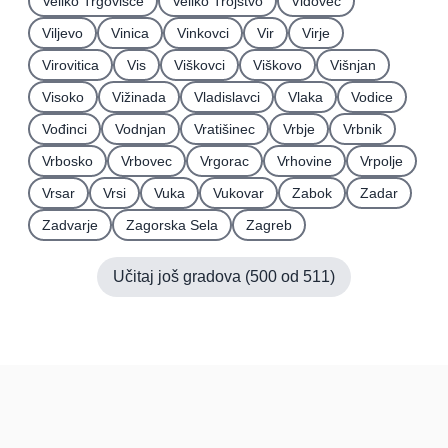
Veliko Trgovišće
Veliko Trojstvo
Vidovec
Viljevo
Vinica
Vinkovci
Vir
Virje
Virovitica
Vis
Viškovci
Viškovo
Višnjan
Visoko
Vižinada
Vladislavci
Vlaka
Vodice
Vođinci
Vodnjan
Vratišinec
Vrbje
Vrbnik
Vrbosko
Vrbovec
Vrgorac
Vrhovine
Vrpolje
Vrsar
Vrsi
Vuka
Vukovar
Zabok
Zadar
Zadvarje
Zagorska Sela
Zagreb
Učitaj još gradova (
500
od
511
)
Hrvatska