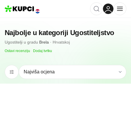
Najbolje u kategoriji
Ugostiteljstvo
Ugostitelji
u gradu
Brela
·
Hrvatskoj
Ostavi recenziju
·
Dodaj tvrtku
N/A
(0 recenzija)
Caffe Bar Mul
Brela, HR