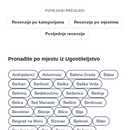
POVEZANI PREGLEDI
Recenzije po kategorijama
Recenzije po mjestima
Posljednje recenzije
Pronađite po mjestu iz Ugostiteljstvo
Andrijaševci
Antunovac
Babina Greda
Bakar
Barban
Barilović
Baška
Baška Voda
Bebrina
Bedekovčina
Bedenica
Bednja
Belica
Beli Manastir
Belišće
Benkovac
Beretinec
Bibinje
Bilice
Bilje
Biograd na Moru
Bizovac
Bjelovar
Blato