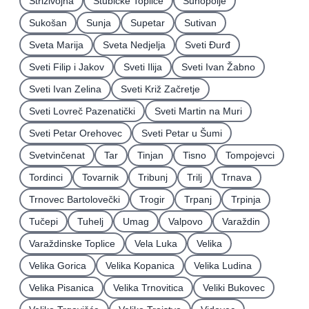
Strizivojna
Stubičke Toplice
Suhopolje
Sukošan
Sunja
Supetar
Sutivan
Sveta Marija
Sveta Nedjelja
Sveti Ðurđ
Sveti Filip i Jakov
Sveti Ilija
Sveti Ivan Žabno
Sveti Ivan Zelina
Sveti Križ Začretje
Sveti Lovreč Pazenatički
Sveti Martin na Muri
Sveti Petar Orehovec
Sveti Petar u Šumi
Svetvinčenat
Tar
Tinjan
Tisno
Tompojevci
Tordinci
Tovarnik
Tribunj
Trilj
Trnava
Trnovec Bartolovečki
Trogir
Trpanj
Trpinja
Tučepi
Tuhelj
Umag
Valpovo
Varaždin
Varaždinske Toplice
Vela Luka
Velika
Velika Gorica
Velika Kopanica
Velika Ludina
Velika Pisanica
Velika Trnovitica
Veliki Bukovec