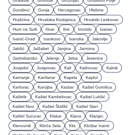
Gradište
Grohote
Grožnjan
Grubišno Polje
Gundinci
Gunja
Hercegovac
Hlebine
Hrašćina
Hrvatska Kostajnica
Hrvatski Leskovac
Hum na Sutli
Hvar
Ilok
Imotski
Ivanec
Ivanić-Grad
Ivankovo
Ivanska
Jakovlje
Jakšić
Jalžabet
Janjina
Jarmina
Jastrebarsko
Jelenje
Jelsa
Jesenice
Josipdol
Josipovac
Kali
Kalinovac
Kalnik
Kamanje
Kanfanar
Kapela
Kaptol
Karlovac
Karojba
Kastav
Kaštel Gomilica
Kaštelir
Kaštel Kambelovac
Kaštel Lukšić
Kaštel Novi
Kaštel Štafilić
Kaštel Stari
Kaštel Sućurac
Klakar
Klana
Klanjec
Klenovnik
Klinča Sela
Klis
Kloštar Ivanić