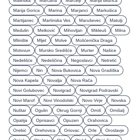
Malinska
Marčana
Marčelji
Marija Bistrica
Marija Gorica
Marina
Marjanci
Markušica
Martijanec
Martinska Ves
Maruševec
Matulji
Medulin
Metković
Mihovljan
Mikleuš
Milna
Mlinište
Mljet
Molve
Mošćenička Draga
Motovun
Mursko Središće
Murter
Našice
Nedelišće
Nedeščina
Negoslavci
Netretić
Nijemci
Nin
Nova Bukovica
Nova Gradiška
Nova Kapela
Novalja
Nova Rača
Novi Golubovec
Novigrad
Novigrad Podravski
Novi Marof
Novi Vinodolski
Novo Virje
Novska
Nuštar
Ogulin
Okrug Gornji
Omiš
Omišalj
Opatija
Oprisavci
Opuzen
Orahovica
Orebić
Orehovica
Oriovac
Orle
Oroslavje