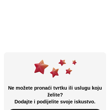
N/A
(0 recenzija)
Brela
Brela, HR
Učitali ste sve.
Ne možete pronaći tvrtku ili uslugu koju
želite?
Dodajte i podijelite svoje iskustvo.