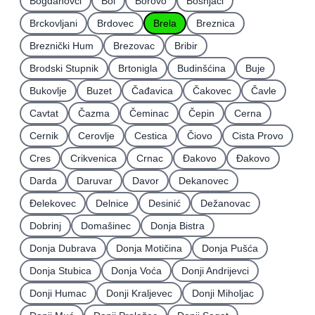
Bogdanovci
Bol
Borovo
Bošnjaci
Brckovljani
Brdovec
Brela
Breznica
Breznički Hum
Brezovac
Bribir
Brodski Stupnik
Brtonigla
Budinšćina
Buje
Bukovlje
Buzet
Čađavica
Čakovec
Čavle
Cavtat
Čazma
Čeminac
Čepin
Cerna
Cernik
Cerovlje
Cestica
Čiovo
Cista Provo
Cres
Crikvenica
Crnac
Đakovo
Ðakovo
Darda
Daruvar
Davor
Dekanovec
Ðelekovec
Delnice
Desinić
Dežanovac
Dobrinj
Domašinec
Donja Bistra
Donja Dubrava
Donja Motičina
Donja Pušća
Donja Stubica
Donja Voća
Donji Andrijevci
Donji Humac
Donji Kraljevec
Donji Miholjac