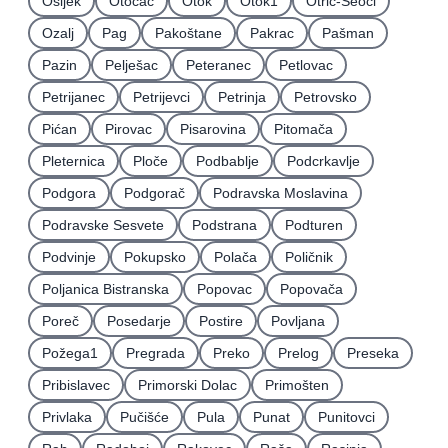
Osijek
Otočac
Otok
Otok1
Otrić-Seoci
Ozalj
Pag
Pakoštane
Pakrac
Pašman
Pazin
Pelješac
Peteranec
Petlovac
Petrijanec
Petrijevci
Petrinja
Petrovsko
Pićan
Pirovac
Pisarovina
Pitomača
Pleternica
Ploče
Podbablje
Podcrkavlje
Podgora
Podgorač
Podravska Moslavina
Podravske Sesvete
Podstrana
Podturen
Podvinje
Pokupsko
Polača
Poličnik
Poljanica Bistranska
Popovac
Popovača
Poreč
Posedarje
Postire
Povljana
Požega1
Pregrada
Preko
Prelog
Preseka
Pribislavec
Primorski Dolac
Primošten
Privlaka
Pučišće
Pula
Punat
Punitovci