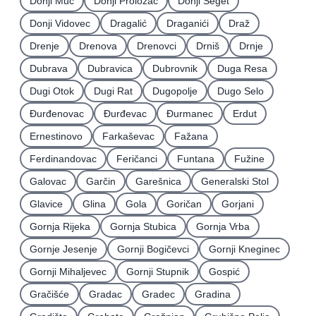
Donji Muć
Donji Proložac
Donji Seget
Donji Vidovec
Dragalić
Draganići
Draž
Drenje
Drenova
Drenovci
Drniš
Drnje
Dubrava
Dubravica
Dubrovnik
Duga Resa
Dugi Otok
Dugi Rat
Dugopolje
Dugo Selo
Ðurđenovac
Ðurđevac
Ðurmanec
Erdut
Ernestinovo
Farkaševac
Fažana
Ferdinandovac
Feričanci
Funtana
Fužine
Galovac
Garčin
Garešnica
Generalski Stol
Glavice
Glina
Gola
Goričan
Gorjani
Gornja Rijeka
Gornja Stubica
Gornja Vrba
Gornje Jesenje
Gornji Bogičevci
Gornji Kneginec
Gornji Mihaljevec
Gornji Stupnik
Gospić
Gračišće
Gradac
Gradec
Gradina