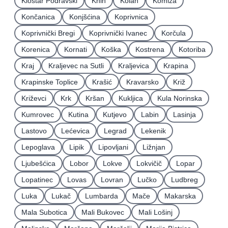
Kloštar Podravski
Knin
Kolan
Komiža
Končanica
Konjšćina
Koprivnica
Koprivnički Bregi
Koprivnički Ivanec
Korčula
Korenica
Kornati
Koška
Kostrena
Kotoriba
Kraj
Kraljevec na Sutli
Kraljevica
Krapina
Krapinske Toplice
Krašić
Kravarsko
Križ
Križevci
Krk
Kršan
Kukljica
Kula Norinska
Kumrovec
Kutina
Kutjevo
Labin
Lasinja
Lastovo
Lećevica
Legrad
Lekenik
Lepoglava
Lipik
Lipovljani
Ližnjan
Ljubešćica
Lobor
Lokve
Lokvičič
Lopar
Lopatinec
Lovas
Lovran
Lučko
Ludbreg
Luka
Lukač
Lumbarda
Mače
Makarska
Mala Subotica
Mali Bukovec
Mali Lošinj