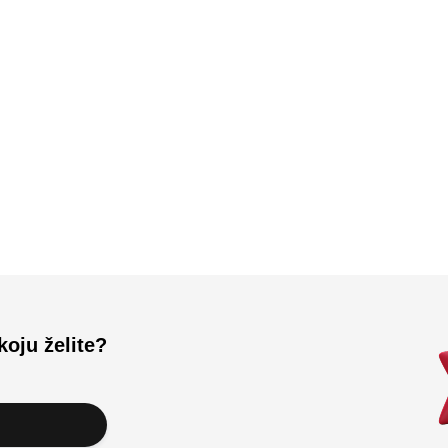
Učitali ste sve.
koju želite?