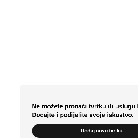
N/A
(0 recenzija)
Catering Dm Rijeka
Bakar, HR
Ne možete pronaći tvrtku ili uslugu 
Dodajte i podijelite svoje iskustvo.
Dodaj novu tvrtku