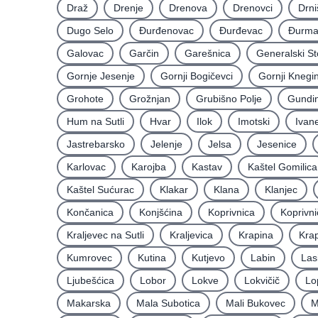
Draž
Drenje
Drenova
Drenovci
Drni
Dugo Selo
Ðurđenovac
Ðurđevac
Ðurma
Galovac
Garčin
Garešnica
Generalski St
Gornje Jesenje
Gornji Bogičevci
Gornji Knegi
Grohote
Grožnjan
Grubišno Polje
Gundin
Hum na Sutli
Hvar
Ilok
Imotski
Ivan
Jastrebarsko
Jelenje
Jelsa
Jesenice
Karlovac
Karojba
Kastav
Kaštel Gomilica
Kaštel Sućurac
Klakar
Klana
Klanjec
Končanica
Konjšćina
Koprivnica
Koprivni
Kraljevec na Sutli
Kraljevica
Krapina
Krap
Kumrovec
Kutina
Kutjevo
Labin
Las
Ljubešćica
Lobor
Lokve
Lokvičič
Lo
Makarska
Mala Subotica
Mali Bukovec
M