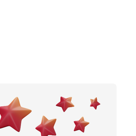
Kafić
Po gradu ili mjestu
Pizzeria
Posljednje recenzije
Fast food
Dodaj tvrtku
Slastičarnica
Ostavi recenziju
Pub
Catering
Noćni klub
Wine bar
Restoran