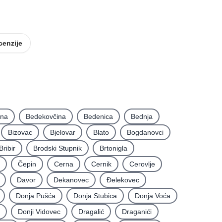
Smještaj
Oprema za ugostiteljstvo
cenzije
ina
Bedekovčina
Bedenica
Bednja
Bizovac
Bjelovar
Blato
Bogdanovci
Bribir
Brodski Stupnik
Brtonigla
Čepin
Cerna
Cernik
Cerovlje
Davor
Dekanovec
Ðelekovec
Donja Pušća
Donja Stubica
Donja Voća
Donji Vidovec
Dragalić
Draganići