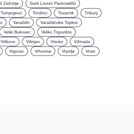
iž Začretje
Sveti Lovreč Pazenatički
Tompojevci
Tordinci
Tovarnik
Tribunj
vo
Varaždin
Varaždinske Toplice
Veliki Bukovec
Veliko Trgovišće
Viškovo
Višnjan
Visoko
Vižinada
Vrgorac
Vrhovine
Vrpolje
Vrsar
rma
Podatci
Uvjeti korištenja