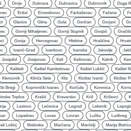
š
Drnje
Dubrava
Dubravica
Dubrovnik
Duga 
nec
Erdut
Ernestinovo
Farkaševac
Fažana
F
ol
Glavice
Glina
Gola
Goričan
Gorjani
Go
nec
Gornji Mihaljevec
Gornji Stupnik
Gospić
Gračiš
ci
Gunja
Hercegovac
Hlebine
Hrašćina
Hrvat
ec
Ivanić-Grad
Ivankovo
Ivanska
Jakovlje
Jakš
Josipdol
Josipovac
Kali
Kalinovac
Kalnik
Kam
Kaštelir
Kaštel Kambelovac
Kaštel Lukšić
Kaštel N
Klenovnik
Klinča Sela
Klis
Kloštar Ivanić
Kloštar P
čki Bregi
Koprivnički Ivanec
Korčula
Korenica
Korna
inske Toplice
Krašić
Kravarsko
Križ
Križevci
K
inja
Lastovo
Lećevica
Legrad
Lekenik
Lepogl
par
Lopatinec
Lovas
Lovran
Lučko
Ludbreg
ali Lošinj
Malinska
Marčana
Marčelji
Marija Bistric