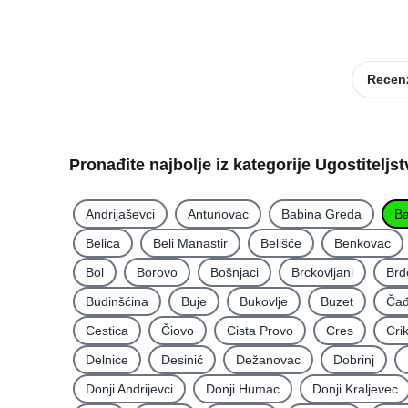
Recenz
Pronađite najbolje iz kategorije Ugostiteljs
Andrijaševci
Antunovac
Babina Greda
Ba
Belica
Beli Manastir
Belišće
Benkovac
Bol
Borovo
Bošnjaci
Brckovljani
Brd
Budinšćina
Buje
Bukovlje
Buzet
Čađ
Cestica
Čiovo
Cista Provo
Cres
Cri
Delnice
Desinić
Dežanovac
Dobrinj
Donji Andrijevci
Donji Humac
Donji Kraljevec