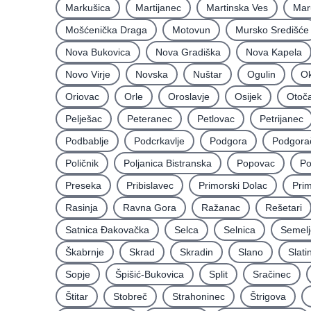
Markušica
Martijanec
Martinska Ves
Mar
Mošćenička Draga
Motovun
Mursko Središće
Nova Bukovica
Nova Gradiška
Nova Kapela
Novo Virje
Novska
Nuštar
Ogulin
Ok
Oriovac
Orle
Oroslavje
Osijek
Otoč
Pelješac
Peteranec
Petlovac
Petrijanec
Podbablje
Podcrkavlje
Podgora
Podgora
Poličnik
Poljanica Bistranska
Popovac
Po
Preseka
Pribislavec
Primorski Dolac
Pri
Rasinja
Ravna Gora
Ražanac
Rešetari
Satnica Ðakovačka
Selca
Selnica
Semelj
Škabrnje
Skrad
Skradin
Slano
Slati
Sopje
Špišić-Bukovica
Split
Sračinec
Štitar
Stobreč
Strahoninec
Štrigova