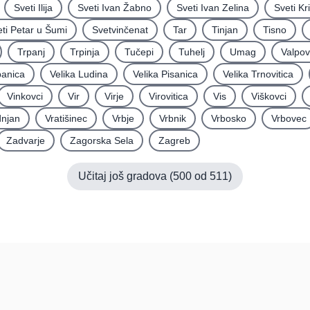
Sveti Ilija
Sveti Ivan Žabno
Sveti Ivan Zelina
Sveti Kr
ti Petar u Šumi
Svetvinčenat
Tar
Tinjan
Tisno
Trpanj
Trpinja
Tučepi
Tuhelj
Umag
Valpo
panica
Velika Ludina
Velika Pisanica
Velika Trnovitica
Vinkovci
Vir
Virje
Virovitica
Vis
Viškovci
njan
Vratišinec
Vrbje
Vrbnik
Vrbosko
Vrbovec
Zadvarje
Zagorska Sela
Zagreb
Učitaj još gradova (
500
od
511
)
Pomoć
Platfo
FAQ
O nama