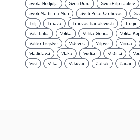
Sveta Nedjelja
Sveti Ðurđ
Sveti Filip i Jakov
Sveti Martin na Muri
Sveti Petar Orehovec
Sve
Trilj
Trnava
Trnovec Bartolovečki
Trogir
Vela Luka
Velika
Velika Gorica
Velika Ko
Veliko Trojstvo
Vidovec
Viljevo
Vinica
Vladislavci
Vlaka
Vodice
Vođinci
Vod
Vrsi
Vuka
Vukovar
Zabok
Zadar
Recenzije
Hrvatska
Recenzije po mjestima