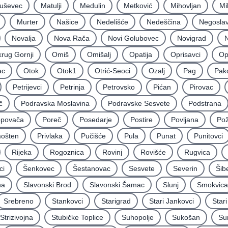
uševec
Matulji
Medulin
Metković
Mihovljan
Mi
Murter
Našice
Nedelišće
Nedeščina
Negoslav
Novalja
Nova Rača
Novi Golubovec
Novigrad
N
rug Gornji
Omiš
Omišalj
Opatija
Oprisavci
Op
ac
Otok
Otok1
Otrić-Seoci
Ozalj
Pag
Pak
Petrijevci
Petrinja
Petrovsko
Pićan
Pirovac
č
Podravska Moslavina
Podravske Sesvete
Podstrana
povača
Poreč
Posedarje
Postire
Povljana
Po
mošten
Privlaka
Pučišće
Pula
Punat
Punitovci
Rijeka
Rogoznica
Rovinj
Rovišće
Rugvica
ci
Šenkovec
Šestanovac
Sesvete
Severin
Šib
na
Slavonski Brod
Slavonski Šamac
Slunj
Smokvica
Srebreno
Stankovci
Starigrad
Stari Jankovci
Star
Strizivojna
Stubičke Toplice
Suhopolje
Sukošan
Su