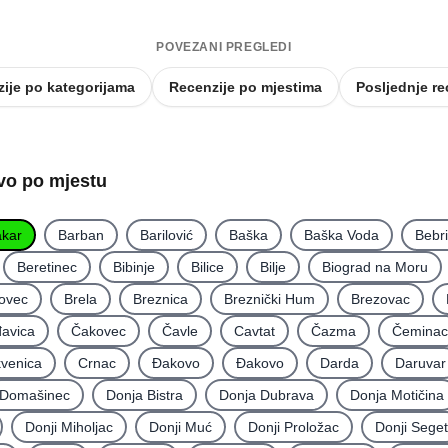
POVEZANI PREGLEDI
ije po kategorijama
Recenzije po mjestima
Posljednje re
tvo po mjestu
kar
Barban
Barilović
Baška
Baška Voda
Bebr
Beretinec
Bibinje
Bilice
Bilje
Biograd na Moru
ovec
Brela
Breznica
Breznički Hum
Brezovac
avica
Čakovec
Čavle
Cavtat
Čazma
Čeminac
kvenica
Crnac
Đakovo
Ðakovo
Darda
Daruvar
Domašinec
Donja Bistra
Donja Dubrava
Donja Motičina
Donji Miholjac
Donji Muć
Donji Proložac
Donji Seget