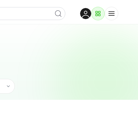
Dobrodošli
Prijavite se za pristup
Proizvodi i rješenja
Prijavi se
Ugostiteljstvo
Po kategoriji
Pogledaj podkategorije