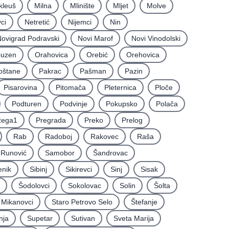
kleuš
Milna
Mlinište
Mljet
Molve
ci
Netretić
Nijemci
Nin
ovigrad Podravski
Novi Marof
Novi Vinodolski
uzen
Orahovica
Orebić
Orehovica
oštane
Pakrac
Pašman
Pazin
Pisarovina
Pitomača
Pleternica
Ploče
Podturen
Podvinje
Pokupsko
Polača
žega1
Pregrada
Preko
Prelog
Rab
Radoboj
Rakovec
Raša
Runović
Samobor
Šandrovac
enik
Sibinj
Sikirevci
Sinj
Sisak
Šodolovci
Sokolovac
Solin
Šolta
i Mikanovci
Staro Petrovo Selo
Štefanje
nja
Supetar
Sutivan
Sveta Marija