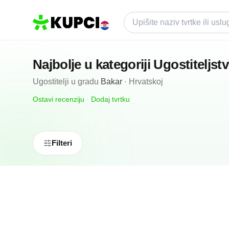
Najbolje u kategoriji
Ugostiteljst
Ugostitelji
u gradu
Bakar
·
Hrvatskoj
Ostavi recenziju
·
Dodaj tvrtku
Filteri
N/A
(0 recenzija)
Tia Partner
Bakar, HR