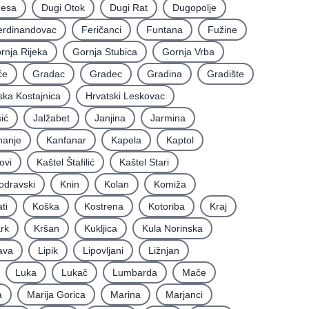
Resa
Dugi Otok
Dugi Rat
Dugopolje
erdinandovac
Feričanci
Funtana
Fužine
rnja Rijeka
Gornja Stubica
Gornja Vrba
će
Gradac
Gradec
Gradina
Gradište
ska Kostajnica
Hrvatski Leskovac
ić
Jalžabet
Janjina
Jarmina
anje
Kanfanar
Kapela
Kaptol
ovi
Kaštel Štafilić
Kaštel Stari
odravski
Knin
Kolan
Komiža
ti
Koška
Kostrena
Kotoriba
Kraj
rk
Kršan
Kukljica
Kula Norinska
ava
Lipik
Lipovljani
Ližnjan
Luka
Lukač
Lumbarda
Mače
a
Marija Gorica
Marina
Marjanci