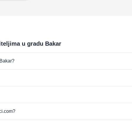
iteljima u gradu Bakar
u Bakar?
pci.com?