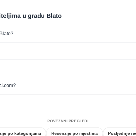
iteljima u gradu Blato
 Blato?
pci.com?
POVEZANI PREGLEDI
ije po kategorijama
Recenzije po mjestima
Posljednje re