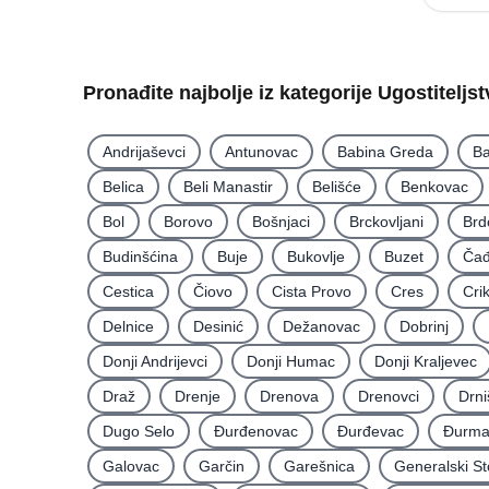
Pronađite najbolje iz kategorije Ugostiteljs
Andrijaševci
Antunovac
Babina Greda
Ba
Belica
Beli Manastir
Belišće
Benkovac
Bol
Borovo
Bošnjaci
Brckovljani
Brd
Budinšćina
Buje
Bukovlje
Buzet
Čađ
Cestica
Čiovo
Cista Provo
Cres
Cri
Delnice
Desinić
Dežanovac
Dobrinj
Donji Andrijevci
Donji Humac
Donji Kraljevec
Draž
Drenje
Drenova
Drenovci
Drni
Dugo Selo
Ðurđenovac
Ðurđevac
Ðurma
Galovac
Garčin
Garešnica
Generalski St