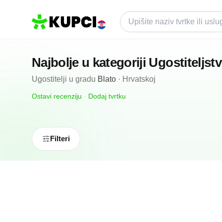
Najbolje u kategoriji
Ugostiteljst
Ugostitelji
u gradu
Blato
·
Hrvatskoj
Ostavi recenziju
·
Dodaj tvrtku
Filteri
N/A
(0 recenzija)
Tiki Bar
Blato, HR