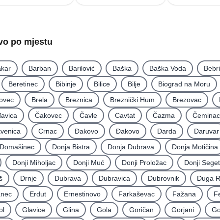
tvo po mjestu
kar
Barban
Barilović
Baška
Baška Voda
Bebr
Beretinec
Bibinje
Bilice
Bilje
Biograd na Moru
ovec
Brela
Breznica
Breznički Hum
Brezovac
avica
Čakovec
Čavle
Cavtat
Čazma
Čeminac
kvenica
Crnac
Đakovo
Ðakovo
Darda
Daruvar
Domašinec
Donja Bistra
Donja Dubrava
Donja Motičina
Donji Miholjac
Donji Muć
Donji Proložac
Donji Seget
š
Drnje
Dubrava
Dubravica
Dubrovnik
Duga 
nec
Erdut
Ernestinovo
Farkaševac
Fažana
F
ol
Glavice
Glina
Gola
Goričan
Gorjani
Go