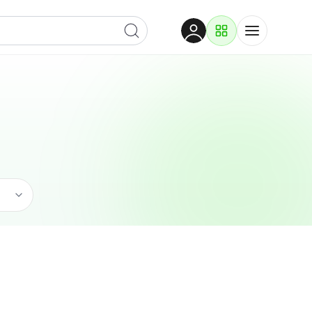
Dobrodošli
Prijavite se za pristup
Proizvodi i rješenja
Prijavi se
Ugostiteljstvo
Po kategoriji
Pogledaj podkategorije