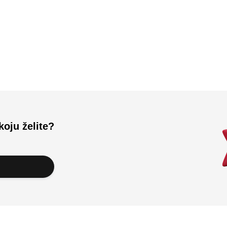
Učitali ste sve.
koju želite?