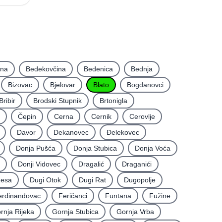
ina
Bedekovčina
Bedenica
Bednja
Bizovac
Bjelovar
Blato
Bogdanovci
Bribir
Brodski Stupnik
Brtonigla
Čepin
Cerna
Cernik
Cerovlje
Davor
Dekanovec
Ðelekovec
Donja Pušća
Donja Stubica
Donja Voća
Donji Vidovec
Dragalić
Draganići
Resa
Dugi Otok
Dugi Rat
Dugopolje
erdinandovac
Feričanci
Funtana
Fužine
rnja Rijeka
Gornja Stubica
Gornja Vrba