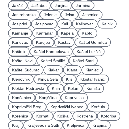
Jakšić
Jalžabet
Janjina
Jarmina
Jastrebarsko
Jelenje
Jelsa
Jesenice
Josipdol
Josipovac
Kali
Kalinovac
Kalnik
Kamanje
Kanfanar
Kapela
Kaptol
Karlovac
Karojba
Kastav
Kaštel Gomilica
Kaštelir
Kaštel Kambelovac
Kaštel Lukšić
Kaštel Novi
Kaštel Štafilić
Kaštel Stari
Kaštel Sućurac
Klakar
Klana
Klanjec
Klenovnik
Klinča Sela
Klis
Kloštar Ivanić
Kloštar Podravski
Knin
Kolan
Komiža
Končanica
Konjšćina
Koprivnica
Koprivnički Bregi
Koprivnički Ivanec
Korčula
Korenica
Kornati
Koška
Kostrena
Kotoriba
Kraj
Kraljevec na Sutli
Kraljevica
Krapina