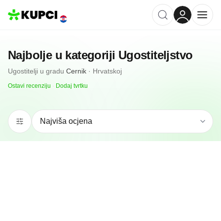
Najbolje u kategoriji
Ugostiteljstvo
Ugostitelji
u gradu
Cernik
·
Hrvatskoj
Ostavi recenziju
·
Dodaj tvrtku
5.0
(
1
)
3B Bistro Bar Barun
Cernik, HR