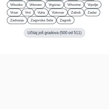
Vrbosko
Vrbovec
Vrgorac
Vrhovine
Vrpolje
Vrsar
Vrsi
Vuka
Vukovar
Zabok
Zadar
Zadvarje
Zagorska Sela
Zagreb
Učitaj još gradova (
500
od
511
)
Hrvatska
Pravi kupci, prave recenzije.
Recenzije
Platforma
Recenzije po mjestima
O nama
Recenzije po kategorijama
Paketi
Posljednje recenzije
Dokumentacija