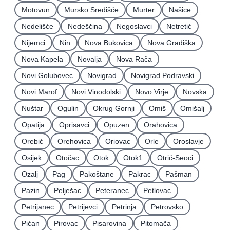
Motovun
Mursko Središće
Murter
Našice
Nedelišće
Nedeščina
Negoslavci
Netretić
Nijemci
Nin
Nova Bukovica
Nova Gradiška
Nova Kapela
Novalja
Nova Rača
Novi Golubovec
Novigrad
Novigrad Podravski
Novi Marof
Novi Vinodolski
Novo Virje
Novska
Nuštar
Ogulin
Okrug Gornji
Omiš
Omišalj
Opatija
Oprisavci
Opuzen
Orahovica
Orebić
Orehovica
Oriovac
Orle
Oroslavje
Osijek
Otočac
Otok
Otok1
Otrić-Seoci
Ozalj
Pag
Pakoštane
Pakrac
Pašman
Pazin
Pelješac
Peteranec
Petlovac
Petrijanec
Petrijevci
Petrinja
Petrovsko
Pićan
Pirovac
Pisarovina
Pitomača