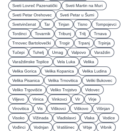
Sveti Lovreč Pazenatički
Sveti Martin na Muri
Sveti Petar Orehovec
Sveti Petar u Šumi
Svetvinčenat
Tar
Tinjan
Tisno
Tompojevci
Tordinci
Tovarnik
Tribunj
Trilj
Trnava
Trnovec Bartolovečki
Trogir
Trpanj
Trpinja
Tučepi
Tuhelj
Umag
Valpovo
Varaždin
Varaždinske Toplice
Vela Luka
Velika
Velika Gorica
Velika Kopanica
Velika Ludina
Velika Pisanica
Velika Trnovitica
Veliki Bukovec
Veliko Trgovišće
Veliko Trojstvo
Vidovec
Viljevo
Vinica
Vinkovci
Vir
Virje
Virovitica
Vis
Viškovci
Viškovo
Višnjan
Visoko
Vižinada
Vladislavci
Vlaka
Vodice
Vođinci
Vodnjan
Vratišinec
Vrbje
Vrbnik