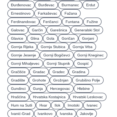
Ðurđenovac
Ðurđevac
Ðurmanec
Erdut
Ernestinovo
Farkaševac
Fažana
Ferdinandovac
Feričanci
Funtana
Fužine
Galovac
Garčin
Garešnica
Generalski Stol
Glavice
Glina
Gola
Goričan
Gorjani
Gornja Rijeka
Gornja Stubica
Gornja Vrba
Gornje Jesenje
Gornji Bogičevci
Gornji Kneginec
Gornji Mihaljevec
Gornji Stupnik
Gospić
Gračišće
Gradac
Gradec
Gradina
Gradište
Grohote
Grožnjan
Grubišno Polje
Gundinci
Gunja
Hercegovac
Hlebine
Hrašćina
Hrvatska Kostajnica
Hrvatski Leskovac
Hum na Sutli
Hvar
Ilok
Imotski
Ivanec
Ivanić-Grad
Ivankovo
Ivanska
Jakovlje