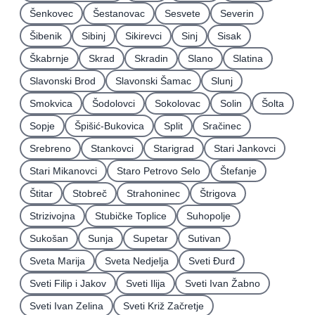
Šenkovec
Šestanovac
Sesvete
Severin
Šibenik
Sibinj
Sikirevci
Sinj
Sisak
Škabrnje
Skrad
Skradin
Slano
Slatina
Slavonski Brod
Slavonski Šamac
Slunj
Smokvica
Šodolovci
Sokolovac
Solin
Šolta
Sopje
Špišić-Bukovica
Split
Sračinec
Srebreno
Stankovci
Starigrad
Stari Jankovci
Stari Mikanovci
Staro Petrovo Selo
Štefanje
Štitar
Stobreč
Strahoninec
Štrigova
Strizivojna
Stubičke Toplice
Suhopolje
Sukošan
Sunja
Supetar
Sutivan
Sveta Marija
Sveta Nedjelja
Sveti Ðurđ
Sveti Filip i Jakov
Sveti Ilija
Sveti Ivan Žabno
Sveti Ivan Zelina
Sveti Križ Začretje