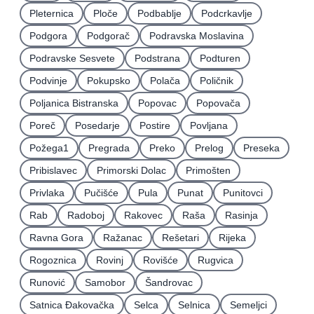
Pleternica
Ploče
Podbablje
Podcrkavlje
Podgora
Podgorač
Podravska Moslavina
Podravske Sesvete
Podstrana
Podturen
Podvinje
Pokupsko
Polača
Poličnik
Poljanica Bistranska
Popovac
Popovača
Poreč
Posedarje
Postire
Povljana
Požega1
Pregrada
Preko
Prelog
Preseka
Pribislavec
Primorski Dolac
Primošten
Privlaka
Pučišće
Pula
Punat
Punitovci
Rab
Radoboj
Rakovec
Raša
Rasinja
Ravna Gora
Ražanac
Rešetari
Rijeka
Rogoznica
Rovinj
Rovišće
Rugvica
Runović
Samobor
Šandrovac
Satnica Ðakovačka
Selca
Selnica
Semeljci