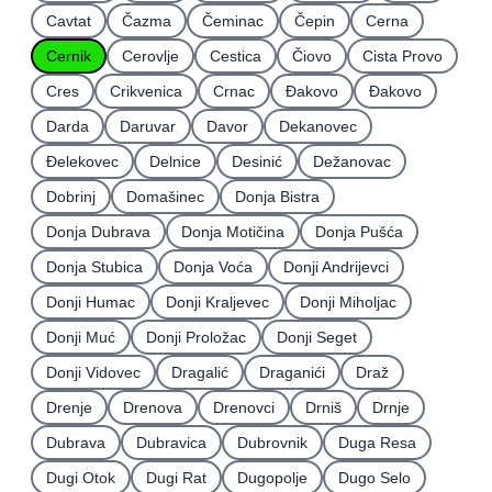
Cavtat
Čazma
Čeminac
Čepin
Cerna
Cernik
Cerovlje
Cestica
Čiovo
Cista Provo
Cres
Crikvenica
Crnac
Đakovo
Ðakovo
Darda
Daruvar
Davor
Dekanovec
Ðelekovec
Delnice
Desinić
Dežanovac
Dobrinj
Domašinec
Donja Bistra
Donja Dubrava
Donja Motičina
Donja Pušća
Donja Stubica
Donja Voća
Donji Andrijevci
Donji Humac
Donji Kraljevec
Donji Miholjac
Donji Muć
Donji Proložac
Donji Seget
Donji Vidovec
Dragalić
Draganići
Draž
Drenje
Drenova
Drenovci
Drniš
Drnje
Dubrava
Dubravica
Dubrovnik
Duga Resa
Dugi Otok
Dugi Rat
Dugopolje
Dugo Selo