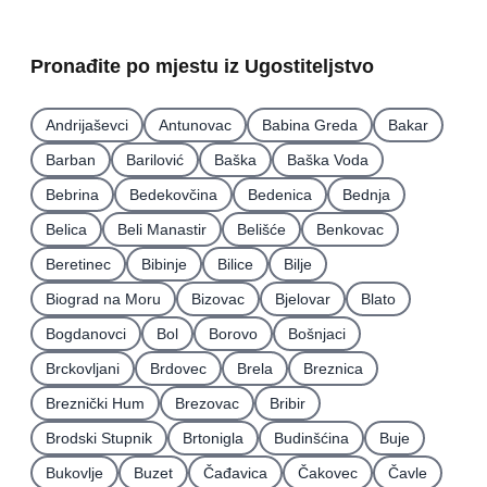
Pronađite po mjestu iz Ugostiteljstvo
Andrijaševci
Antunovac
Babina Greda
Bakar
Barban
Barilović
Baška
Baška Voda
Bebrina
Bedekovčina
Bedenica
Bednja
Belica
Beli Manastir
Belišće
Benkovac
Beretinec
Bibinje
Bilice
Bilje
Biograd na Moru
Bizovac
Bjelovar
Blato
Bogdanovci
Bol
Borovo
Bošnjaci
Brckovljani
Brdovec
Brela
Breznica
Breznički Hum
Brezovac
Bribir
Brodski Stupnik
Brtonigla
Budinšćina
Buje
Bukovlje
Buzet
Čađavica
Čakovec
Čavle