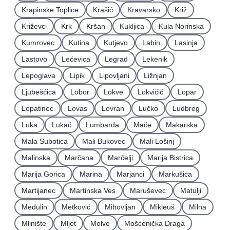
Krapinske Toplice
Krašić
Kravarsko
Križ
Križevci
Krk
Kršan
Kukljica
Kula Norinska
Kumrovec
Kutina
Kutjevo
Labin
Lasinja
Lastovo
Lećevica
Legrad
Lekenik
Lepoglava
Lipik
Lipovljani
Ližnjan
Ljubešćica
Lobor
Lokve
Lokvičič
Lopar
Lopatinec
Lovas
Lovran
Lučko
Ludbreg
Luka
Lukač
Lumbarda
Mače
Makarska
Mala Subotica
Mali Bukovec
Mali Lošinj
Malinska
Marčana
Marčelji
Marija Bistrica
Marija Gorica
Marina
Marjanci
Markušica
Martijanec
Martinska Ves
Maruševec
Matulji
Medulin
Metković
Mihovljan
Mikleuš
Milna
Mlinište
Mljet
Molve
Mošćenička Draga