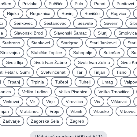
mošten
Privlaka
Pučišće
Pula
Punat
Punitovci
Rijeka
Rogoznica
Rovinj
Rovišće
Rugvica
ci
Šenkovec
Šestanovac
Sesvete
Severin
Šib
na
Slavonski Brod
Slavonski Šamac
Slunj
Smokvica
Srebreno
Stankovci
Starigrad
Stari Jankovci
Star
Strizivojna
Stubičke Toplice
Suhopolje
Sukošan
Su
Sveti Ilija
Sveti Ivan Žabno
Sveti Ivan Zelina
Sveti Kr
ti Petar u Šumi
Svetvinčenat
Tar
Tinjan
Tisno
Trpanj
Trpinja
Tučepi
Tuhelj
Umag
Valpo
panica
Velika Ludina
Velika Pisanica
Velika Trnovitica
Vinkovci
Vir
Virje
Virovitica
Vis
Viškovci
njan
Vratišinec
Vrbje
Vrbnik
Vrbosko
Vrbovec
Zadvarje
Zagorska Sela
Zagreb
Učitaj još gradova (
500
od
511
)