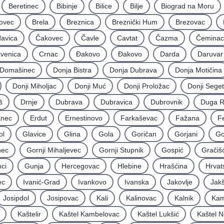
Beretinec
Bibinje
Bilice
Bilje
Biograd na Moru
ovec
Brela
Breznica
Breznički Hum
Brezovac
avica
Čakovec
Čavle
Cavtat
Čazma
Čeminac
kvenica
Crnac
Đakovo
Ðakovo
Darda
Daruvar
Domašinec
Donja Bistra
Donja Dubrava
Donja Motičina
Donji Miholjac
Donji Muć
Donji Proložac
Donji Seget
š
Drnje
Dubrava
Dubravica
Dubrovnik
Duga 
nec
Erdut
Ernestinovo
Farkaševac
Fažana
F
ol
Glavice
Glina
Gola
Goričan
Gorjani
Go
nec
Gornji Mihaljevec
Gornji Stupnik
Gospić
Gračiš
ci
Gunja
Hercegovac
Hlebine
Hrašćina
Hrvat
ec
Ivanić-Grad
Ivankovo
Ivanska
Jakovlje
Jakš
Josipdol
Josipovac
Kali
Kalinovac
Kalnik
Kam
Kaštelir
Kaštel Kambelovac
Kaštel Lukšić
Kaštel N