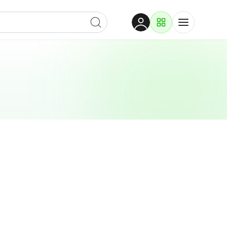
Dobrodošli
Prijavite se za pristup
Proizvodi i rješenja
Prijavi se
Po kategoriji