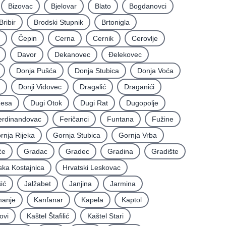
Bizovac
Bjelovar
Blato
Bogdanovci
Bribir
Brodski Stupnik
Brtonigla
Čepin
Cerna
Cernik
Cerovlje
Davor
Dekanovec
Ðelekovec
Donja Pušća
Donja Stubica
Donja Voća
Donji Vidovec
Dragalić
Draganići
Resa
Dugi Otok
Dugi Rat
Dugopolje
erdinandovac
Feričanci
Funtana
Fužine
rnja Rijeka
Gornja Stubica
Gornja Vrba
će
Gradac
Gradec
Gradina
Gradište
ska Kostajnica
Hrvatski Leskovac
ić
Jalžabet
Janjina
Jarmina
anje
Kanfanar
Kapela
Kaptol
ovi
Kaštel Štafilić
Kaštel Stari