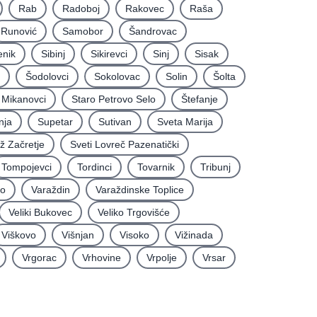
Rab
Radoboj
Rakovec
Raša
Runović
Samobor
Šandrovac
enik
Sibinj
Sikirevci
Sinj
Sisak
Šodolovci
Sokolovac
Solin
Šolta
i Mikanovci
Staro Petrovo Selo
Štefanje
nja
Supetar
Sutivan
Sveta Marija
iž Začretje
Sveti Lovreč Pazenatički
Tompojevci
Tordinci
Tovarnik
Tribunj
vo
Varaždin
Varaždinske Toplice
Veliki Bukovec
Veliko Trgovišće
Viškovo
Višnjan
Visoko
Vižinada
Vrgorac
Vrhovine
Vrpolje
Vrsar