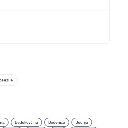
cenzije
ina
Bedekovčina
Bedenica
Bednja