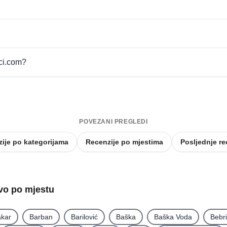
pci.com?
POVEZANI PREGLEDI
ije po kategorijama
Recenzije po mjestima
Posljednje re
tvo po mjestu
kar
Barban
Barilović
Baška
Baška Voda
Bebr