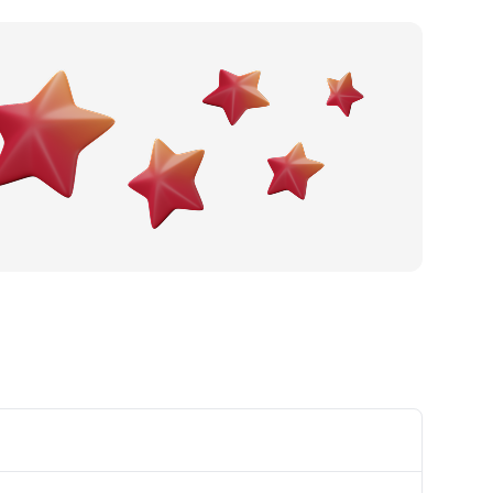
Po gradu ili mjestu
Posljednje recenzije
Dodaj tvrtku
Ostavi recenziju