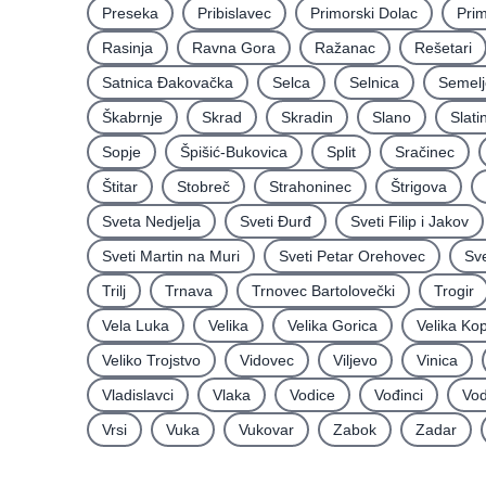
Preseka
Pribislavec
Primorski Dolac
Pri
Rasinja
Ravna Gora
Ražanac
Rešetari
Satnica Ðakovačka
Selca
Selnica
Semelj
Škabrnje
Skrad
Skradin
Slano
Slati
Sopje
Špišić-Bukovica
Split
Sračinec
Štitar
Stobreč
Strahoninec
Štrigova
Sveta Nedjelja
Sveti Ðurđ
Sveti Filip i Jakov
Sveti Martin na Muri
Sveti Petar Orehovec
Sve
Trilj
Trnava
Trnovec Bartolovečki
Trogir
Vela Luka
Velika
Velika Gorica
Velika Ko
Veliko Trojstvo
Vidovec
Viljevo
Vinica
Vladislavci
Vlaka
Vodice
Vođinci
Vod
Vrsi
Vuka
Vukovar
Zabok
Zadar