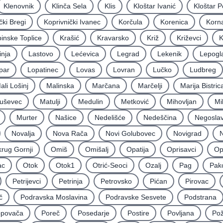
Klenovnik
Klinča Sela
Klis
Kloštar Ivanić
Kloštar P
čki Bregi
Koprivnički Ivanec
Korčula
Korenica
Korna
inske Toplice
Krašić
Kravarsko
Križ
Križevci
K
inja
Lastovo
Lećevica
Legrad
Lekenik
Lepogl
par
Lopatinec
Lovas
Lovran
Lučko
Ludbreg
ali Lošinj
Malinska
Marčana
Marčelji
Marija Bistric
uševec
Matulji
Medulin
Metković
Mihovljan
Mi
Murter
Našice
Nedelišće
Nedeščina
Negoslav
Novalja
Nova Rača
Novi Golubovec
Novigrad
N
rug Gornji
Omiš
Omišalj
Opatija
Oprisavci
Op
ac
Otok
Otok1
Otrić-Seoci
Ozalj
Pag
Pak
Petrijevci
Petrinja
Petrovsko
Pićan
Pirovac
č
Podravska Moslavina
Podravske Sesvete
Podstrana
povača
Poreč
Posedarje
Postire
Povljana
Po