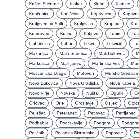
Kaštel Sućurac
Klakar
Klana
Klanjec
Končanica
Konjšćina
Koprivnica
Koprivni
Kraljevec na Sutli
Kraljevica
Krapina
Krap
Kumrovec
Kutina
Kutjevo
Labin
Las
Ljubešćica
Lobor
Lokve
Lokvičič
Lo
Makarska
Mala Subotica
Mali Bukovec
M
Markušica
Martijanec
Martinska Ves
Mar
Mošćenička Draga
Motovun
Mursko Središće
Nova Bukovica
Nova Gradiška
Nova Kapela
Novo Virje
Novska
Nuštar
Ogulin
Ok
Oriovac
Orle
Oroslavje
Osijek
Otoč
Pelješac
Peteranec
Petlovac
Petrijanec
Podbablje
Podcrkavlje
Podgora
Podgora
Poličnik
Poljanica Bistranska
Popovac
Po