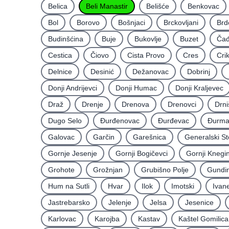
Belica
Beli Manastir
Belišće
Benkovac
Bol
Borovo
Bošnjaci
Brckovljani
Brd
Budinšćina
Buje
Bukovlje
Buzet
Čađ
Cestica
Čiovo
Cista Provo
Cres
Cri
Delnice
Desinić
Dežanovac
Dobrinj
Donji Andrijevci
Donji Humac
Donji Kraljevec
Draž
Drenje
Drenova
Drenovci
Drni
Dugo Selo
Ðurđenovac
Ðurđevac
Ðurma
Galovac
Garčin
Garešnica
Generalski St
Gornje Jesenje
Gornji Bogičevci
Gornji Knegi
Grohote
Grožnjan
Grubišno Polje
Gundin
Hum na Sutli
Hvar
Ilok
Imotski
Ivan
Jastrebarsko
Jelenje
Jelsa
Jesenice
Karlovac
Karojba
Kastav
Kaštel Gomilica