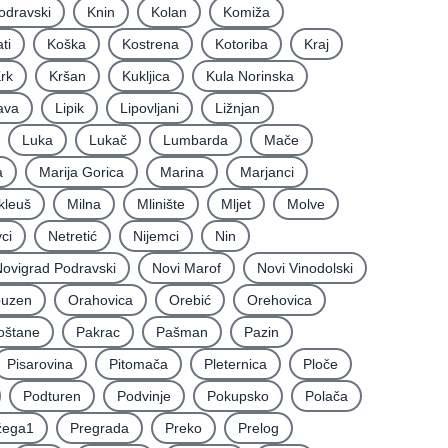
odravski
Knin
Kolan
Komiža
ti
Koška
Kostrena
Kotoriba
Kraj
rk
Kršan
Kukljica
Kula Norinska
ava
Lipik
Lipovljani
Ližnjan
Luka
Lukač
Lumbarda
Mače
a
Marija Gorica
Marina
Marjanci
kleuš
Milna
Mlinište
Mljet
Molve
ci
Netretić
Nijemci
Nin
ovigrad Podravski
Novi Marof
Novi Vinodolski
uzen
Orahovica
Orebić
Orehovica
oštane
Pakrac
Pašman
Pazin
Pisarovina
Pitomača
Pleternica
Ploče
Podturen
Podvinje
Pokupsko
Polača
žega1
Pregrada
Preko
Prelog