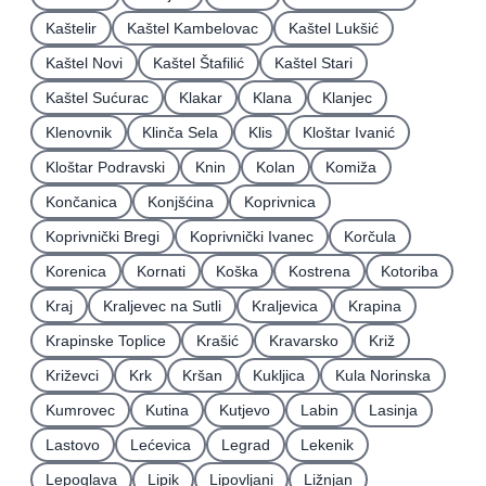
Kaštelir
Kaštel Kambelovac
Kaštel Lukšić
Kaštel Novi
Kaštel Štafilić
Kaštel Stari
Kaštel Sućurac
Klakar
Klana
Klanjec
Klenovnik
Klinča Sela
Klis
Kloštar Ivanić
Kloštar Podravski
Knin
Kolan
Komiža
Končanica
Konjšćina
Koprivnica
Koprivnički Bregi
Koprivnički Ivanec
Korčula
Korenica
Kornati
Koška
Kostrena
Kotoriba
Kraj
Kraljevec na Sutli
Kraljevica
Krapina
Krapinske Toplice
Krašić
Kravarsko
Križ
Križevci
Krk
Kršan
Kukljica
Kula Norinska
Kumrovec
Kutina
Kutjevo
Labin
Lasinja
Lastovo
Lećevica
Legrad
Lekenik
Lepoglava
Lipik
Lipovljani
Ližnjan