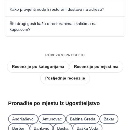
Kako provjeriti nude li restorani dostavu na adresu?
Što drugi gosti kažu o restoranima i kafićima na
kupci.com?
POVEZANI PREGLEDI
Recenzije po kategorijama
Recenzije po mjestima
Posljednje recenzije
Pronađite po mjestu iz Ugostiteljstvo
Andrijaševci
Antunovac
Babina Greda
Bakar
Barban
Barilović
Baška
Baška Voda