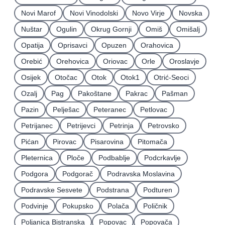
Novi Marof
Novi Vinodolski
Novo Virje
Novska
Nuštar
Ogulin
Okrug Gornji
Omiš
Omišalj
Opatija
Oprisavci
Opuzen
Orahovica
Orebić
Orehovica
Oriovac
Orle
Oroslavje
Osijek
Otočac
Otok
Otok1
Otrić-Seoci
Ozalj
Pag
Pakoštane
Pakrac
Pašman
Pazin
Pelješac
Peteranec
Petlovac
Petrijanec
Petrijevci
Petrinja
Petrovsko
Pićan
Pirovac
Pisarovina
Pitomača
Pleternica
Ploče
Podbablje
Podcrkavlje
Podgora
Podgorač
Podravska Moslavina
Podravske Sesvete
Podstrana
Podturen
Podvinje
Pokupsko
Polača
Poličnik
Poljanica Bistranska
Popovac
Popovača