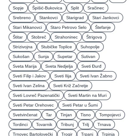
Sopje
Špišić-Bukovica
Split
Sračinec
Srebreno
Stankovci
Starigrad
Stari Jankovci
Stari Mikanovci
Staro Petrovo Selo
Štefanje
Štitar
Stobreč
Strahoninec
Štrigova
Strizivojna
Stubičke Toplice
Suhopolje
Sukošan
Sunja
Supetar
Sutivan
Sveta Marija
Sveta Nedjelja
Sveti Ðurđ
Sveti Filip i Jakov
Sveti Ilija
Sveti Ivan Žabno
Sveti Ivan Zelina
Sveti Križ Začretje
Sveti Lovreč Pazenatički
Sveti Martin na Muri
Sveti Petar Orehovec
Sveti Petar u Šumi
Svetvinčenat
Tar
Tinjan
Tisno
Tompojevci
Tordinci
Tovarnik
Tribunj
Trilj
Trnava
Trnovec Bartolovečki
Trogir
Trpanj
Trpinja