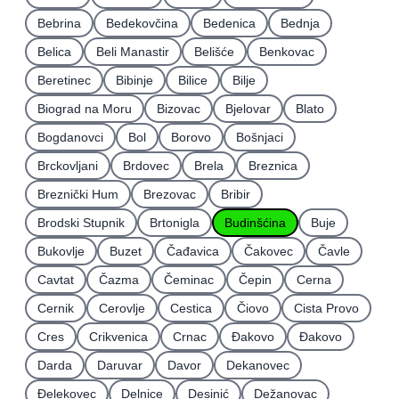
Bebrina
Bedekovčina
Bedenica
Bednja
Belica
Beli Manastir
Belišće
Benkovac
Beretinec
Bibinje
Bilice
Bilje
Biograd na Moru
Bizovac
Bjelovar
Blato
Bogdanovci
Bol
Borovo
Bošnjaci
Brckovljani
Brdovec
Brela
Breznica
Breznički Hum
Brezovac
Bribir
Brodski Stupnik
Brtonigla
Budinšćina
Buje
Bukovlje
Buzet
Čađavica
Čakovec
Čavle
Cavtat
Čazma
Čeminac
Čepin
Cerna
Cernik
Cerovlje
Cestica
Čiovo
Cista Provo
Cres
Crikvenica
Crnac
Đakovo
Ðakovo
Darda
Daruvar
Davor
Dekanovec
Ðelekovec
Delnice
Desinić
Dežanovac