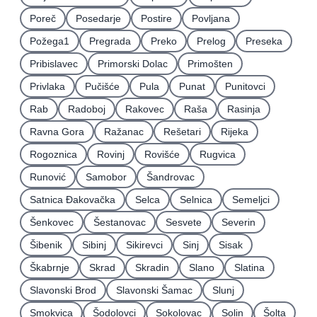
Poreč
Posedarje
Postire
Povljana
Požega1
Pregrada
Preko
Prelog
Preseka
Pribislavec
Primorski Dolac
Primošten
Privlaka
Pučišće
Pula
Punat
Punitovci
Rab
Radoboj
Rakovec
Raša
Rasinja
Ravna Gora
Ražanac
Rešetari
Rijeka
Rogoznica
Rovinj
Rovišće
Rugvica
Runović
Samobor
Šandrovac
Satnica Ðakovačka
Selca
Selnica
Semeljci
Šenkovec
Šestanovac
Sesvete
Severin
Šibenik
Sibinj
Sikirevci
Sinj
Sisak
Škabrnje
Skrad
Skradin
Slano
Slatina
Slavonski Brod
Slavonski Šamac
Slunj
Smokvica
Šodolovci
Sokolovac
Solin
Šolta