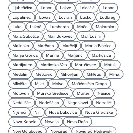
Ljubešćica
Lobor
Lokve
Lokvičič
Lopar
Lopatinec
Lovas
Lovran
Lučko
Ludbreg
Luka
Lukač
Lumbarda
Mače
Makarska
Mala Subotica
Mali Bukovec
Mali Lošinj
Malinska
Marčana
Marčelji
Marija Bistrica
Marija Gorica
Marina
Marjanci
Markušica
Martijanec
Martinska Ves
Maruševec
Matulji
Medulin
Metković
Mihovljan
Mikleuš
Milna
Mlinište
Mljet
Molve
Mošćenička Draga
Motovun
Mursko Središće
Murter
Našice
Nedelišće
Nedeščina
Negoslavci
Netretić
Nijemci
Nin
Nova Bukovica
Nova Gradiška
Nova Kapela
Novalja
Nova Rača
Novi Golubovec
Novigrad
Novigrad Podravski