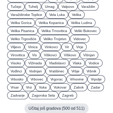
Tučepi
Tuhelj
Umag
Valpovo
Varaždin
Varaždinske Toplice
Vela Luka
Velika
Velika Gorica
Velika Kopanica
Velika Ludina
Velika Pisanica
Velika Trnovitica
Veliki Bukovec
Veliko Trgovišće
Veliko Trojstvo
Vidovec
Viljevo
Vinica
Vinkovci
Vir
Virje
Virovitica
Vis
Viškovci
Viškovo
Višnjan
Visoko
Vižinada
Vladislavci
Vlaka
Vodice
Vođinci
Vodnjan
Vratišinec
Vrbje
Vrbnik
Vrbosko
Vrbovec
Vrgorac
Vrhovine
Vrpolje
Vrsar
Vrsi
Vuka
Vukovar
Zabok
Zadar
Zadvarje
Zagorska Sela
Zagreb
Učitaj još gradova (
500
od
511
)