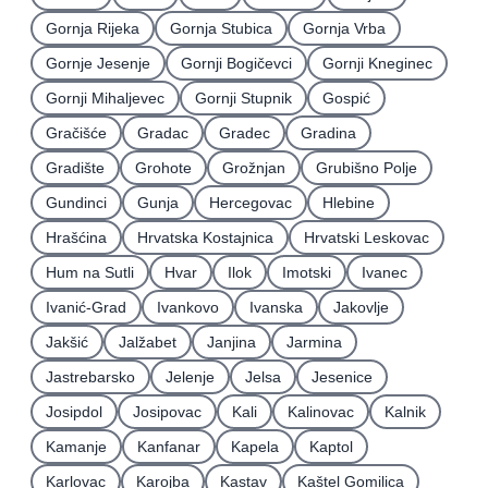
Gornja Rijeka
Gornja Stubica
Gornja Vrba
Gornje Jesenje
Gornji Bogičevci
Gornji Kneginec
Gornji Mihaljevec
Gornji Stupnik
Gospić
Gračišće
Gradac
Gradec
Gradina
Gradište
Grohote
Grožnjan
Grubišno Polje
Gundinci
Gunja
Hercegovac
Hlebine
Hrašćina
Hrvatska Kostajnica
Hrvatski Leskovac
Hum na Sutli
Hvar
Ilok
Imotski
Ivanec
Ivanić-Grad
Ivankovo
Ivanska
Jakovlje
Jakšić
Jalžabet
Janjina
Jarmina
Jastrebarsko
Jelenje
Jelsa
Jesenice
Josipdol
Josipovac
Kali
Kalinovac
Kalnik
Kamanje
Kanfanar
Kapela
Kaptol
Karlovac
Karojba
Kastav
Kaštel Gomilica