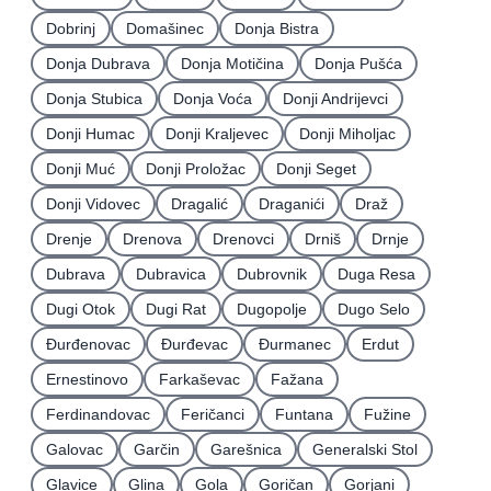
Dobrinj
Domašinec
Donja Bistra
Donja Dubrava
Donja Motičina
Donja Pušća
Donja Stubica
Donja Voća
Donji Andrijevci
Donji Humac
Donji Kraljevec
Donji Miholjac
Donji Muć
Donji Proložac
Donji Seget
Donji Vidovec
Dragalić
Draganići
Draž
Drenje
Drenova
Drenovci
Drniš
Drnje
Dubrava
Dubravica
Dubrovnik
Duga Resa
Dugi Otok
Dugi Rat
Dugopolje
Dugo Selo
Ðurđenovac
Ðurđevac
Ðurmanec
Erdut
Ernestinovo
Farkaševac
Fažana
Ferdinandovac
Feričanci
Funtana
Fužine
Galovac
Garčin
Garešnica
Generalski Stol
Glavice
Glina
Gola
Goričan
Gorjani