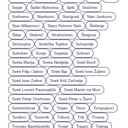
Sopje
Špišić-Bukovica
Split
Sračinec
Srebreno
Stankovci
Starigrad
Stari Jankovci
Stari Mikanovci
Staro Petrovo Selo
Štefanje
Štitar
Stobreč
Strahoninec
Štrigova
Strizivojna
Stubičke Toplice
Suhopolje
Sukošan
Sunja
Supetar
Sutivan
Sveta Marija
Sveta Nedjelja
Sveti Ðurđ
Sveti Filip i Jakov
Sveti Ilija
Sveti Ivan Žabno
Sveti Ivan Zelina
Sveti Križ Začretje
Sveti Lovreč Pazenatički
Sveti Martin na Muri
Sveti Petar Orehovec
Sveti Petar u Šumi
Svetvinčenat
Tar
Tinjan
Tisno
Tompojevci
Tordinci
Tovarnik
Tribunj
Trilj
Trnava
Trnovec Bartolovečki
Trogir
Trpanj
Trpinja