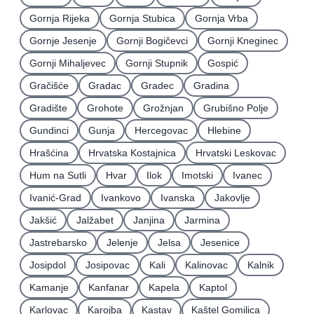
Gornja Rijeka
Gornja Stubica
Gornja Vrba
Gornje Jesenje
Gornji Bogičevci
Gornji Kneginec
Gornji Mihaljevec
Gornji Stupnik
Gospić
Gračišće
Gradac
Gradec
Gradina
Gradište
Grohote
Grožnjan
Grubišno Polje
Gundinci
Gunja
Hercegovac
Hlebine
Hrašćina
Hrvatska Kostajnica
Hrvatski Leskovac
Hum na Sutli
Hvar
Ilok
Imotski
Ivanec
Ivanić-Grad
Ivankovo
Ivanska
Jakovlje
Jakšić
Jalžabet
Janjina
Jarmina
Jastrebarsko
Jelenje
Jelsa
Jesenice
Josipdol
Josipovac
Kali
Kalinovac
Kalnik
Kamanje
Kanfanar
Kapela
Kaptol
Karlovac
Karojba
Kastav
Kaštel Gomilica