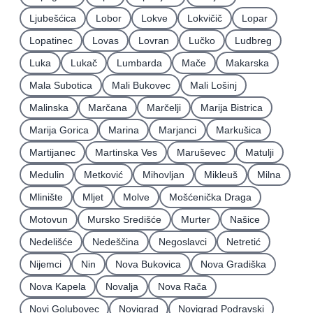
Ljubešćica
Lobor
Lokve
Lokvičič
Lopar
Lopatinec
Lovas
Lovran
Lučko
Ludbreg
Luka
Lukač
Lumbarda
Mače
Makarska
Mala Subotica
Mali Bukovec
Mali Lošinj
Malinska
Marčana
Marčelji
Marija Bistrica
Marija Gorica
Marina
Marjanci
Markušica
Martijanec
Martinska Ves
Maruševec
Matulji
Medulin
Metković
Mihovljan
Mikleuš
Milna
Mlinište
Mljet
Molve
Mošćenička Draga
Motovun
Mursko Središće
Murter
Našice
Nedelišće
Nedeščina
Negoslavci
Netretić
Nijemci
Nin
Nova Bukovica
Nova Gradiška
Nova Kapela
Novalja
Nova Rača
Novi Golubovec
Novigrad
Novigrad Podravski