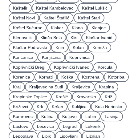
Kaštelir
Kaštel Kambelovac
Kaštel Lukšić
Kaštel Novi
Kaštel Štafilić
Kaštel Stari
Kaštel Sućurac
Klakar
Klana
Klanjec
Klenovnik
Klinča Sela
Klis
Kloštar Ivanić
Kloštar Podravski
Knin
Kolan
Komiža
Končanica
Konjšćina
Koprivnica
Koprivnički Bregi
Koprivnički Ivanec
Korčula
Korenica
Kornati
Koška
Kostrena
Kotoriba
Kraj
Kraljevec na Sutli
Kraljevica
Krapina
Krapinske Toplice
Krašić
Kravarsko
Križ
Križevci
Krk
Kršan
Kukljica
Kula Norinska
Kumrovec
Kutina
Kutjevo
Labin
Lasinja
Lastovo
Lećevica
Legrad
Lekenik
Lepoglava
Lipik
Lipovljani
Ližnjan