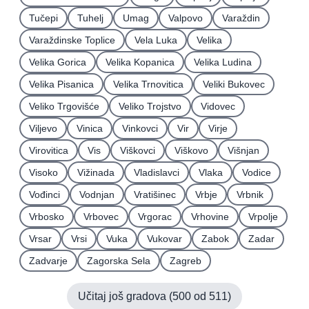
Tučepi
Tuhelj
Umag
Valpovo
Varaždin
Varaždinske Toplice
Vela Luka
Velika
Velika Gorica
Velika Kopanica
Velika Ludina
Velika Pisanica
Velika Trnovitica
Veliki Bukovec
Veliko Trgovišće
Veliko Trojstvo
Vidovec
Viljevo
Vinica
Vinkovci
Vir
Virje
Virovitica
Vis
Viškovci
Viškovo
Višnjan
Visoko
Vižinada
Vladislavci
Vlaka
Vodice
Vođinci
Vodnjan
Vratišinec
Vrbje
Vrbnik
Vrbosko
Vrbovec
Vrgorac
Vrhovine
Vrpolje
Vrsar
Vrsi
Vuka
Vukovar
Zabok
Zadar
Zadvarje
Zagorska Sela
Zagreb
Učitaj još gradova (
500
od
511
)