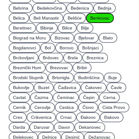
Bebrina
Bedekovčina
Bedenica
Bednja
Belica
Beli Manastir
Belišće
Benkovac
Beretinec
Bibinje
Bilice
Bilje
Biograd na Moru
Bizovac
Bjelovar
Blato
Bogdanovci
Bol
Borovo
Bošnjaci
Brckovljani
Brdovec
Brela
Breznica
Breznički Hum
Brezovac
Bribir
Brodski Stupnik
Brtonigla
Budinšćina
Buje
Bukovlje
Buzet
Čađavica
Čakovec
Čavle
Cavtat
Čazma
Čeminac
Čepin
Cerna
Cernik
Cerovlje
Cestica
Čiovo
Cista Provo
Cres
Crikvenica
Crnac
Đakovo
Ðakovo
Darda
Daruvar
Davor
Dekanovec
Ðelekovec
Delnice
Desinić
Dežanovac