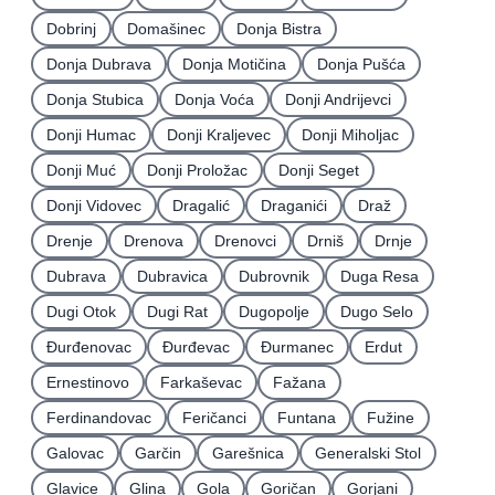
Dobrinj
Domašinec
Donja Bistra
Donja Dubrava
Donja Motičina
Donja Pušća
Donja Stubica
Donja Voća
Donji Andrijevci
Donji Humac
Donji Kraljevec
Donji Miholjac
Donji Muć
Donji Proložac
Donji Seget
Donji Vidovec
Dragalić
Draganići
Draž
Drenje
Drenova
Drenovci
Drniš
Drnje
Dubrava
Dubravica
Dubrovnik
Duga Resa
Dugi Otok
Dugi Rat
Dugopolje
Dugo Selo
Ðurđenovac
Ðurđevac
Ðurmanec
Erdut
Ernestinovo
Farkaševac
Fažana
Ferdinandovac
Feričanci
Funtana
Fužine
Galovac
Garčin
Garešnica
Generalski Stol
Glavice
Glina
Gola
Goričan
Gorjani