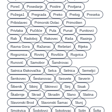
Poreč
Posedarje
Postire
Povljana
Požega1
Pregrada
Preko
Prelog
Preseka
Pribislavec
Primorski Dolac
Primošten
Privlaka
Pučišće
Pula
Punat
Punitovci
Rab
Radoboj
Rakovec
Raša
Rasinja
Ravna Gora
Ražanac
Rešetari
Rijeka
Rogoznica
Rovinj
Rovišće
Rugvica
Runović
Samobor
Šandrovac
Satnica Ðakovačka
Selca
Selnica
Semeljci
Šenkovec
Šestanovac
Sesvete
Severin
Šibenik
Sibinj
Sikirevci
Sinj
Sisak
Škabrnje
Skrad
Skradin
Slano
Slatina
Slavonski Brod
Slavonski Šamac
Slunj
Smokvica
Šodolovci
Sokolovac
Solin
Šolta