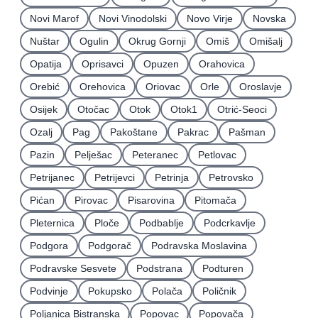
Novi Marof
Novi Vinodolski
Novo Virje
Novska
Nuštar
Ogulin
Okrug Gornji
Omiš
Omišalj
Opatija
Oprisavci
Opuzen
Orahovica
Orebić
Orehovica
Oriovac
Orle
Oroslavje
Osijek
Otočac
Otok
Otok1
Otrić-Seoci
Ozalj
Pag
Pakoštane
Pakrac
Pašman
Pazin
Pelješac
Peteranec
Petlovac
Petrijanec
Petrijevci
Petrinja
Petrovsko
Pićan
Pirovac
Pisarovina
Pitomača
Pleternica
Ploče
Podbablje
Podcrkavlje
Podgora
Podgorač
Podravska Moslavina
Podravske Sesvete
Podstrana
Podturen
Podvinje
Pokupsko
Polača
Poličnik
Poljanica Bistranska
Popovac
Popovača