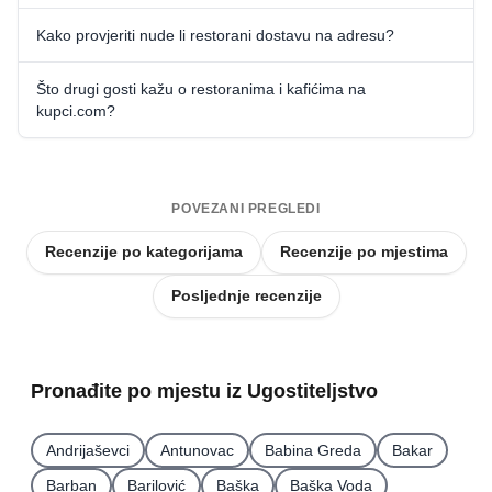
Kako provjeriti nude li restorani dostavu na adresu?
Što drugi gosti kažu o restoranima i kafićima na
kupci.com?
POVEZANI PREGLEDI
Recenzije po kategorijama
Recenzije po mjestima
Posljednje recenzije
Pronađite po mjestu iz Ugostiteljstvo
Andrijaševci
Antunovac
Babina Greda
Bakar
Barban
Barilović
Baška
Baška Voda