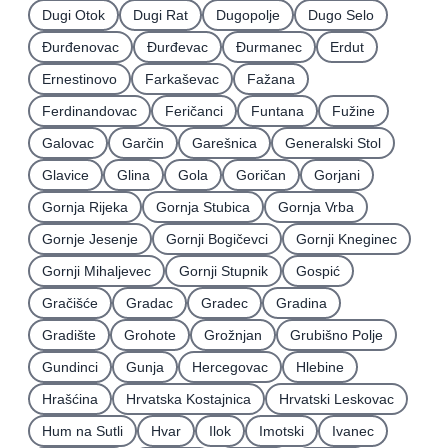
Dugi Otok
Dugi Rat
Dugopolje
Dugo Selo
Ðurđenovac
Ðurđevac
Ðurmanec
Erdut
Ernestinovo
Farkaševac
Fažana
Ferdinandovac
Feričanci
Funtana
Fužine
Galovac
Garčin
Garešnica
Generalski Stol
Glavice
Glina
Gola
Goričan
Gorjani
Gornja Rijeka
Gornja Stubica
Gornja Vrba
Gornje Jesenje
Gornji Bogičevci
Gornji Kneginec
Gornji Mihaljevec
Gornji Stupnik
Gospić
Gračišće
Gradac
Gradec
Gradina
Gradište
Grohote
Grožnjan
Grubišno Polje
Gundinci
Gunja
Hercegovac
Hlebine
Hrašćina
Hrvatska Kostajnica
Hrvatski Leskovac
Hum na Sutli
Hvar
Ilok
Imotski
Ivanec