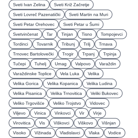
Sveti Ivan Zelina
Sveti Križ Začretje
Sveti Lovreč Pazenatički
Sveti Martin na Muri
Sveti Petar Orehovec
Sveti Petar u Šumi
Svetvinčenat
Tar
Tinjan
Tisno
Tompojevci
Tordinci
Tovarnik
Tribunj
Trilj
Trnava
Trnovec Bartolovečki
Trogir
Trpanj
Trpinja
Tučepi
Tuhelj
Umag
Valpovo
Varaždin
Varaždinske Toplice
Vela Luka
Velika
Velika Gorica
Velika Kopanica
Velika Ludina
Velika Pisanica
Velika Trnovitica
Veliki Bukovec
Veliko Trgovišće
Veliko Trojstvo
Vidovec
Viljevo
Vinica
Vinkovci
Vir
Virje
Virovitica
Vis
Viškovci
Viškovo
Višnjan
Visoko
Vižinada
Vladislavci
Vlaka
Vodice