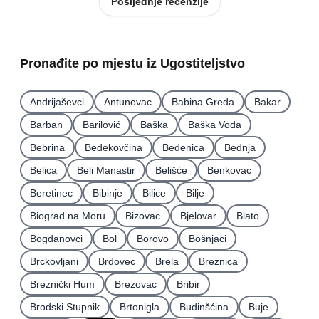
Posljednje recenzije
Pronađite po mjestu iz Ugostiteljstvo
Andrijaševci
Antunovac
Babina Greda
Bakar
Barban
Barilović
Baška
Baška Voda
Bebrina
Bedekovčina
Bedenica
Bednja
Belica
Beli Manastir
Belišće
Benkovac
Beretinec
Bibinje
Bilice
Bilje
Biograd na Moru
Bizovac
Bjelovar
Blato
Bogdanovci
Bol
Borovo
Bošnjaci
Brckovljani
Brdovec
Brela
Breznica
Breznički Hum
Brezovac
Bribir
Brodski Stupnik
Brtonigla
Budinšćina
Buje