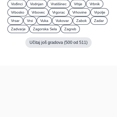
Vođinci
Vodnjan
Vratišinec
Vrbje
Vrbnik
Vrbosko
Vrbovec
Vrgorac
Vrhovine
Vrpolje
Vrsar
Vrsi
Vuka
Vukovar
Zabok
Zadar
Zadvarje
Zagorska Sela
Zagreb
Učitaj još gradova (
500
od
511
)
Hrvatska
Pravi kupci, prave recenzije.
Recenzije
Platforma
Recenzije po mjestima
O nama
Recenzije po kategorijama
Paketi