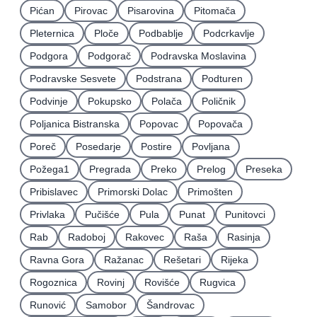
Pićan
Pirovac
Pisarovina
Pitomača
Pleternica
Ploče
Podbablje
Podcrkavlje
Podgora
Podgorač
Podravska Moslavina
Podravske Sesvete
Podstrana
Podturen
Podvinje
Pokupsko
Polača
Poličnik
Poljanica Bistranska
Popovac
Popovača
Poreč
Posedarje
Postire
Povljana
Požega1
Pregrada
Preko
Prelog
Preseka
Pribislavec
Primorski Dolac
Primošten
Privlaka
Pučišće
Pula
Punat
Punitovci
Rab
Radoboj
Rakovec
Raša
Rasinja
Ravna Gora
Ražanac
Rešetari
Rijeka
Rogoznica
Rovinj
Rovišće
Rugvica
Runović
Samobor
Šandrovac