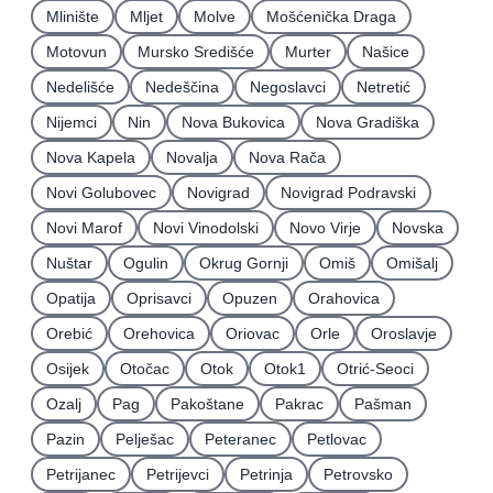
Mlinište
Mljet
Molve
Mošćenička Draga
Motovun
Mursko Središće
Murter
Našice
Nedelišće
Nedeščina
Negoslavci
Netretić
Nijemci
Nin
Nova Bukovica
Nova Gradiška
Nova Kapela
Novalja
Nova Rača
Novi Golubovec
Novigrad
Novigrad Podravski
Novi Marof
Novi Vinodolski
Novo Virje
Novska
Nuštar
Ogulin
Okrug Gornji
Omiš
Omišalj
Opatija
Oprisavci
Opuzen
Orahovica
Orebić
Orehovica
Oriovac
Orle
Oroslavje
Osijek
Otočac
Otok
Otok1
Otrić-Seoci
Ozalj
Pag
Pakoštane
Pakrac
Pašman
Pazin
Pelješac
Peteranec
Petlovac
Petrijanec
Petrijevci
Petrinja
Petrovsko