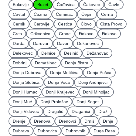
Bukovlje
Buzet
Čađavica
Čakovec
Čavle
Cavtat
Čazma
Čeminac
Čepin
Cerna
Cernik
Cerovlje
Cestica
Čiovo
Cista Provo
Cres
Crikvenica
Crnac
Đakovo
Ðakovo
Darda
Daruvar
Davor
Dekanovec
Ðelekovec
Delnice
Desinić
Dežanovac
Dobrinj
Domašinec
Donja Bistra
Donja Dubrava
Donja Motičina
Donja Pušća
Donja Stubica
Donja Voća
Donji Andrijevci
Donji Humac
Donji Kraljevec
Donji Miholjac
Donji Muć
Donji Proložac
Donji Seget
Donji Vidovec
Dragalić
Draganići
Draž
Drenje
Drenova
Drenovci
Drniš
Drnje
Dubrava
Dubravica
Dubrovnik
Duga Resa