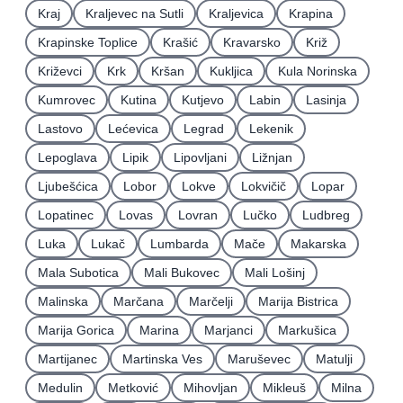
Kraj
Kraljevec na Sutli
Kraljevica
Krapina
Krapinske Toplice
Krašić
Kravarsko
Križ
Križevci
Krk
Kršan
Kukljica
Kula Norinska
Kumrovec
Kutina
Kutjevo
Labin
Lasinja
Lastovo
Lećevica
Legrad
Lekenik
Lepoglava
Lipik
Lipovljani
Ližnjan
Ljubešćica
Lobor
Lokve
Lokvičič
Lopar
Lopatinec
Lovas
Lovran
Lučko
Ludbreg
Luka
Lukač
Lumbarda
Mače
Makarska
Mala Subotica
Mali Bukovec
Mali Lošinj
Malinska
Marčana
Marčelji
Marija Bistrica
Marija Gorica
Marina
Marjanci
Markušica
Martijanec
Martinska Ves
Maruševec
Matulji
Medulin
Metković
Mihovljan
Mikleuš
Milna