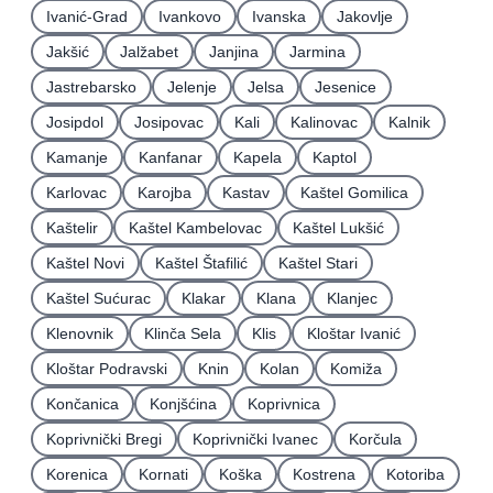
Ivanić-Grad
Ivankovo
Ivanska
Jakovlje
Jakšić
Jalžabet
Janjina
Jarmina
Jastrebarsko
Jelenje
Jelsa
Jesenice
Josipdol
Josipovac
Kali
Kalinovac
Kalnik
Kamanje
Kanfanar
Kapela
Kaptol
Karlovac
Karojba
Kastav
Kaštel Gomilica
Kaštelir
Kaštel Kambelovac
Kaštel Lukšić
Kaštel Novi
Kaštel Štafilić
Kaštel Stari
Kaštel Sućurac
Klakar
Klana
Klanjec
Klenovnik
Klinča Sela
Klis
Kloštar Ivanić
Kloštar Podravski
Knin
Kolan
Komiža
Končanica
Konjšćina
Koprivnica
Koprivnički Bregi
Koprivnički Ivanec
Korčula
Korenica
Kornati
Koška
Kostrena
Kotoriba