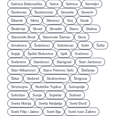
Satnica Ðakovačka
Selca
Selnica
Semeljci
Šenkovec
Šestanovac
Sesvete
Severin
Šibenik
Sibinj
Sikirevci
Sinj
Sisak
Škabrnje
Skrad
Skradin
Slano
Slatina
Slavonski Brod
Slavonski Šamac
Slunj
Smokvica
Šodolovci
Sokolovac
Solin
Šolta
Sopje
Špišić-Bukovica
Split
Sračinec
Srebreno
Stankovci
Starigrad
Stari Jankovci
Stari Mikanovci
Staro Petrovo Selo
Štefanje
Štitar
Stobreč
Strahoninec
Štrigova
Strizivojna
Stubičke Toplice
Suhopolje
Sukošan
Sunja
Supetar
Sutivan
Sveta Marija
Sveta Nedjelja
Sveti Ðurđ
Sveti Filip i Jakov
Sveti Ilija
Sveti Ivan Žabno