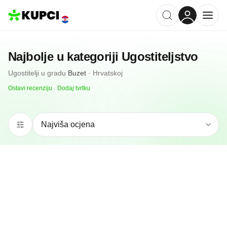
Najbolje u kategoriji
Ugostiteljstvo
Ugostitelji
u gradu
Buzet
·
Hrvatskoj
Ostavi recenziju
·
Dodaj tvrtku
N/A
(0 recenzija)
Jassa D O O
Buzet, HR