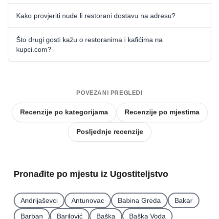
Kako provjeriti nude li restorani dostavu na adresu?
Što drugi gosti kažu o restoranima i kafićima na
kupci.com?
POVEZANI PREGLEDI
Recenzije po kategorijama
Recenzije po mjestima
Posljednje recenzije
Pronađite po mjestu iz Ugostiteljstvo
Andrijaševci
Antunovac
Babina Greda
Bakar
Barban
Barilović
Baška
Baška Voda