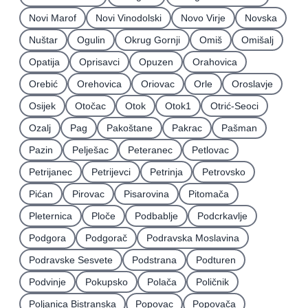
Novi Marof
Novi Vinodolski
Novo Virje
Novska
Nuštar
Ogulin
Okrug Gornji
Omiš
Omišalj
Opatija
Oprisavci
Opuzen
Orahovica
Orebić
Orehovica
Oriovac
Orle
Oroslavje
Osijek
Otočac
Otok
Otok1
Otrić-Seoci
Ozalj
Pag
Pakoštane
Pakrac
Pašman
Pazin
Pelješac
Peteranec
Petlovac
Petrijanec
Petrijevci
Petrinja
Petrovsko
Pićan
Pirovac
Pisarovina
Pitomača
Pleternica
Ploče
Podbablje
Podcrkavlje
Podgora
Podgorač
Podravska Moslavina
Podravske Sesvete
Podstrana
Podturen
Podvinje
Pokupsko
Polača
Poličnik
Poljanica Bistranska
Popovac
Popovača