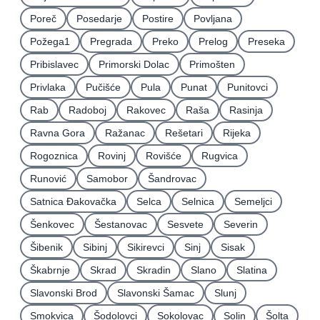
Poreč
Posedarje
Postire
Povljana
Požega1
Pregrada
Preko
Prelog
Preseka
Pribislavec
Primorski Dolac
Primošten
Privlaka
Pučišće
Pula
Punat
Punitovci
Rab
Radoboj
Rakovec
Raša
Rasinja
Ravna Gora
Ražanac
Rešetari
Rijeka
Rogoznica
Rovinj
Rovišće
Rugvica
Runović
Samobor
Šandrovac
Satnica Ðakovačka
Selca
Selnica
Semeljci
Šenkovec
Šestanovac
Sesvete
Severin
Šibenik
Sibinj
Sikirevci
Sinj
Sisak
Škabrnje
Skrad
Skradin
Slano
Slatina
Slavonski Brod
Slavonski Šamac
Slunj
Smokvica
Šodolovci
Sokolovac
Solin
Šolta