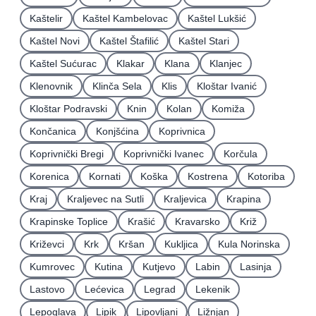
Kaštelir
Kaštel Kambelovac
Kaštel Lukšić
Kaštel Novi
Kaštel Štafilić
Kaštel Stari
Kaštel Sućurac
Klakar
Klana
Klanjec
Klenovnik
Klinča Sela
Klis
Kloštar Ivanić
Kloštar Podravski
Knin
Kolan
Komiža
Končanica
Konjšćina
Koprivnica
Koprivnički Bregi
Koprivnički Ivanec
Korčula
Korenica
Kornati
Koška
Kostrena
Kotoriba
Kraj
Kraljevec na Sutli
Kraljevica
Krapina
Krapinske Toplice
Krašić
Kravarsko
Križ
Križevci
Krk
Kršan
Kukljica
Kula Norinska
Kumrovec
Kutina
Kutjevo
Labin
Lasinja
Lastovo
Lećevica
Legrad
Lekenik
Lepoglava
Lipik
Lipovljani
Ližnjan