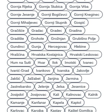
Gornja Rijeka
Gornja Stubica
Gornja Vrba
Gornje Jesenje
Gornji Bogičevci
Gornji Kneginec
Gornji Mihaljevec
Gornji Stupnik
Gospić
Gračišće
Gradac
Gradec
Gradina
Gradište
Grohote
Grožnjan
Grubišno Polje
Gundinci
Gunja
Hercegovac
Hlebine
Hrašćina
Hrvatska Kostajnica
Hrvatski Leskovac
Hum na Sutli
Hvar
Ilok
Imotski
Ivanec
Ivanić-Grad
Ivankovo
Ivanska
Jakovlje
Jakšić
Jalžabet
Janjina
Jarmina
Jastrebarsko
Jelenje
Jelsa
Jesenice
Josipdol
Josipovac
Kali
Kalinovac
Kalnik
Kamanje
Kanfanar
Kapela
Kaptol
Karlovac
Karojba
Kastav
Kaštel Gomilica