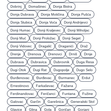
Dobrinj
Domašinec
Donja Bistra
Donja Dubrava
Donja Motičina
Donja Pušća
Donja Stubica
Donja Voća
Donji Andrijevci
Donji Humac
Donji Kraljevec
Donji Miholjac
Donji Muć
Donji Proložac
Donji Seget
Donji Vidovec
Dragalić
Draganići
Draž
Drenje
Drenova
Drenovci
Drniš
Drnje
Dubrava
Dubravica
Dubrovnik
Duga Resa
Dugi Otok
Dugi Rat
Dugopolje
Dugo Selo
Ðurđenovac
Ðurđevac
Ðurmanec
Erdut
Ernestinovo
Farkaševac
Fažana
Ferdinandovac
Feričanci
Funtana
Fužine
Galovac
Garčin
Garešnica
Generalski Stol
Glavice
Glina
Gola
Goričan
Gorjani