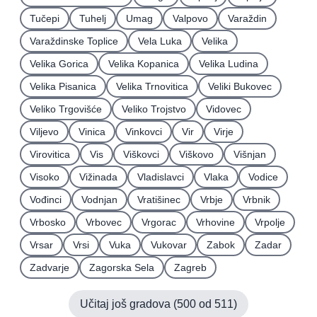
Tučepi
Tuhelj
Umag
Valpovo
Varaždin
Varaždinske Toplice
Vela Luka
Velika
Velika Gorica
Velika Kopanica
Velika Ludina
Velika Pisanica
Velika Trnovitica
Veliki Bukovec
Veliko Trgovišće
Veliko Trojstvo
Vidovec
Viljevo
Vinica
Vinkovci
Vir
Virje
Virovitica
Vis
Viškovci
Viškovo
Višnjan
Visoko
Vižinada
Vladislavci
Vlaka
Vodice
Vođinci
Vodnjan
Vratišinec
Vrbje
Vrbnik
Vrbosko
Vrbovec
Vrgorac
Vrhovine
Vrpolje
Vrsar
Vrsi
Vuka
Vukovar
Zabok
Zadar
Zadvarje
Zagorska Sela
Zagreb
Učitaj još gradova (
500
od
511
)