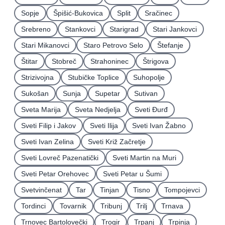
Sopje
Špišić-Bukovica
Split
Sračinec
Srebreno
Stankovci
Starigrad
Stari Jankovci
Stari Mikanovci
Staro Petrovo Selo
Štefanje
Štitar
Stobreč
Strahoninec
Štrigova
Strizivojna
Stubičke Toplice
Suhopolje
Sukošan
Sunja
Supetar
Sutivan
Sveta Marija
Sveta Nedjelja
Sveti Ðurđ
Sveti Filip i Jakov
Sveti Ilija
Sveti Ivan Žabno
Sveti Ivan Zelina
Sveti Križ Začretje
Sveti Lovreč Pazenatički
Sveti Martin na Muri
Sveti Petar Orehovec
Sveti Petar u Šumi
Svetvinčenat
Tar
Tinjan
Tisno
Tompojevci
Tordinci
Tovarnik
Tribunj
Trilj
Trnava
Trnovec Bartolovečki
Trogir
Trpanj
Trpinja