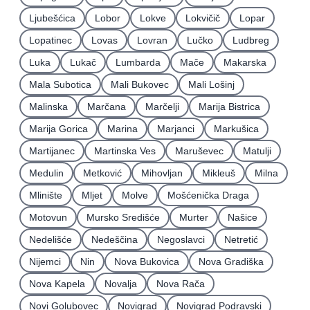
Ljubešćica
Lobor
Lokve
Lokvičič
Lopar
Lopatinec
Lovas
Lovran
Lučko
Ludbreg
Luka
Lukač
Lumbarda
Mače
Makarska
Mala Subotica
Mali Bukovec
Mali Lošinj
Malinska
Marčana
Marčelji
Marija Bistrica
Marija Gorica
Marina
Marjanci
Markušica
Martijanec
Martinska Ves
Maruševec
Matulji
Medulin
Metković
Mihovljan
Mikleuš
Milna
Mlinište
Mljet
Molve
Mošćenička Draga
Motovun
Mursko Središće
Murter
Našice
Nedelišće
Nedeščina
Negoslavci
Netretić
Nijemci
Nin
Nova Bukovica
Nova Gradiška
Nova Kapela
Novalja
Nova Rača
Novi Golubovec
Novigrad
Novigrad Podravski