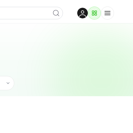
Dobrodošli
Prijavite se za pristup
Proizvodi i rješenja
Prijavi se
Ugostiteljstvo
Po kategoriji
Pogledaj podkategorije