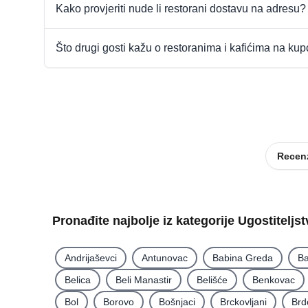
Kako provjeriti nude li restorani dostavu na adresu?
Što drugi gosti kažu o restoranima i kafićima na ku
Recenz
Pronađite najbolje iz kategorije Ugostiteljs
Andrijaševci
Antunovac
Babina Greda
Ba
Belica
Beli Manastir
Belišće
Benkovac
Bol
Borovo
Bošnjaci
Brckovljani
Brd