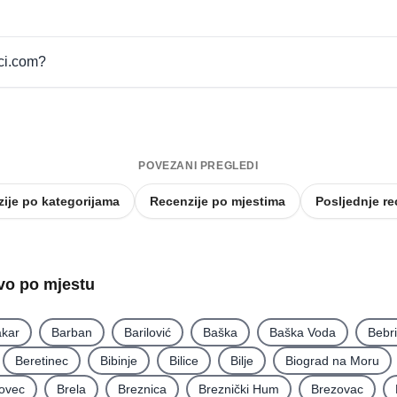
pci.com?
POVEZANI PREGLEDI
ije po kategorijama
Recenzije po mjestima
Posljednje re
tvo po mjestu
kar
Barban
Barilović
Baška
Baška Voda
Bebr
Beretinec
Bibinje
Bilice
Bilje
Biograd na Moru
ovec
Brela
Breznica
Breznički Hum
Brezovac