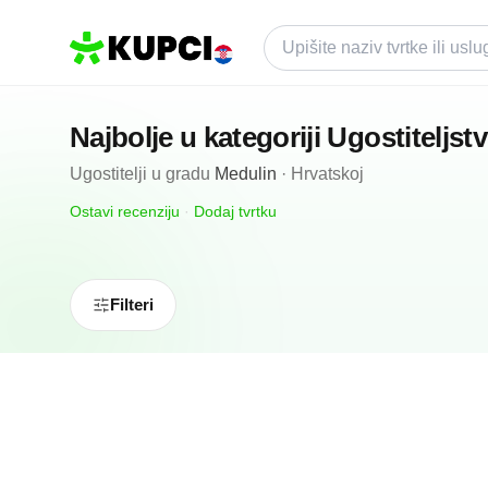
Najbolje u kategoriji
Ugostiteljst
Ugostitelji
u gradu
Medulin
·
Hrvatskoj
Ostavi recenziju
·
Dodaj tvrtku
Filteri
5.0
(
1
)
Konoba Trattoria Da Pino
Medulin, HR