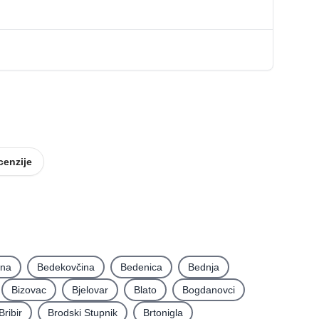
cenzije
ina
Bedekovčina
Bedenica
Bednja
Bizovac
Bjelovar
Blato
Bogdanovci
Bribir
Brodski Stupnik
Brtonigla