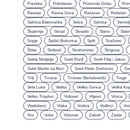
Preseka
Pribislavec
Primorski Dolac
Pri
Rasinja
Ravna Gora
Ražanac
Rešetari
Satnica Ðakovačka
Selca
Selnica
Semelj
Škabrnje
Skrad
Skradin
Slano
Slati
Sopje
Špišić-Bukovica
Split
Sračinec
Štitar
Stobreč
Strahoninec
Štrigova
Sveta Nedjelja
Sveti Ðurđ
Sveti Filip i Jakov
Sveti Martin na Muri
Sveti Petar Orehovec
Sve
Trilj
Trnava
Trnovec Bartolovečki
Trogir
Vela Luka
Velika
Velika Gorica
Velika Ko
Veliko Trojstvo
Vidovec
Viljevo
Vinica
Vladislavci
Vlaka
Vodice
Vođinci
Vod
Vrsi
Vuka
Vukovar
Zabok
Zadar