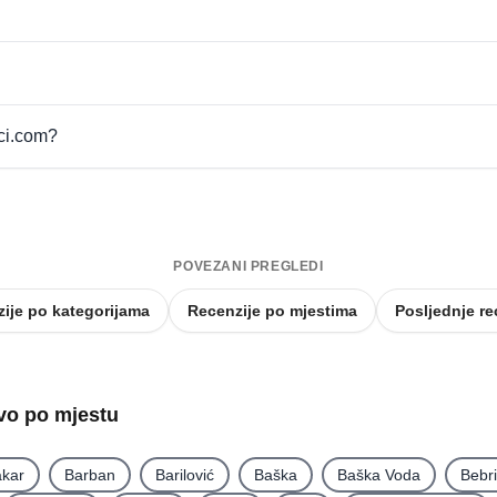
pci.com?
POVEZANI PREGLEDI
ije po kategorijama
Recenzije po mjestima
Posljednje re
tvo po mjestu
kar
Barban
Barilović
Baška
Baška Voda
Bebr