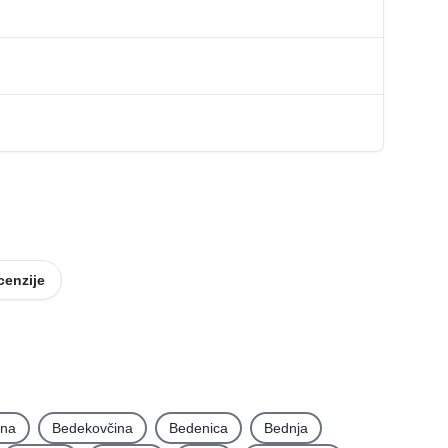
cenzije
ina
Bedekovčina
Bedenica
Bednja