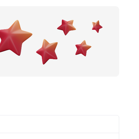
Po gradu ili mjestu
Posljednje recenzije
Dodaj tvrtku
Ostavi recenziju