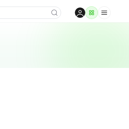
Dobrodošli
Prijavite se za pristup
Proizvodi i rješenja
Prijavi se
Po kategoriji