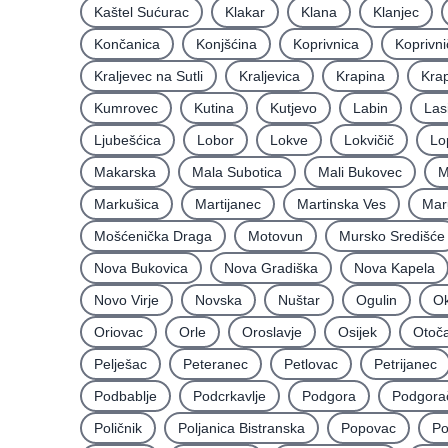
Kaštel Sućurac
Klakar
Klana
Klanjec
Končanica
Konjšćina
Koprivnica
Koprivni
Kraljevec na Sutli
Kraljevica
Krapina
Krap
Kumrovec
Kutina
Kutjevo
Labin
Las
Ljubešćica
Lobor
Lokve
Lokvičič
Lo
Makarska
Mala Subotica
Mali Bukovec
M
Markušica
Martijanec
Martinska Ves
Mar
Mošćenička Draga
Motovun
Mursko Središće
Nova Bukovica
Nova Gradiška
Nova Kapela
Novo Virje
Novska
Nuštar
Ogulin
Ok
Oriovac
Orle
Oroslavje
Osijek
Otoč
Pelješac
Peteranec
Petlovac
Petrijanec
Podbablje
Podcrkavlje
Podgora
Podgora
Poličnik
Poljanica Bistranska
Popovac
Po