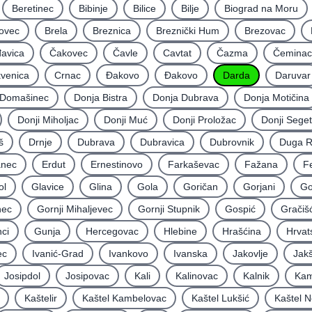
Beretinec
Bibinje
Bilice
Bilje
Biograd na Moru
ovec
Brela
Breznica
Breznički Hum
Brezovac
avica
Čakovec
Čavle
Cavtat
Čazma
Čeminac
kvenica
Crnac
Đakovo
Ðakovo
Darda
Daruvar
Domašinec
Donja Bistra
Donja Dubrava
Donja Motičina
Donji Miholjac
Donji Muć
Donji Proložac
Donji Seget
š
Drnje
Dubrava
Dubravica
Dubrovnik
Duga 
nec
Erdut
Ernestinovo
Farkaševac
Fažana
F
ol
Glavice
Glina
Gola
Goričan
Gorjani
Go
nec
Gornji Mihaljevec
Gornji Stupnik
Gospić
Gračiš
ci
Gunja
Hercegovac
Hlebine
Hrašćina
Hrvat
ec
Ivanić-Grad
Ivankovo
Ivanska
Jakovlje
Jakš
Josipdol
Josipovac
Kali
Kalinovac
Kalnik
Kam
Kaštelir
Kaštel Kambelovac
Kaštel Lukšić
Kaštel N