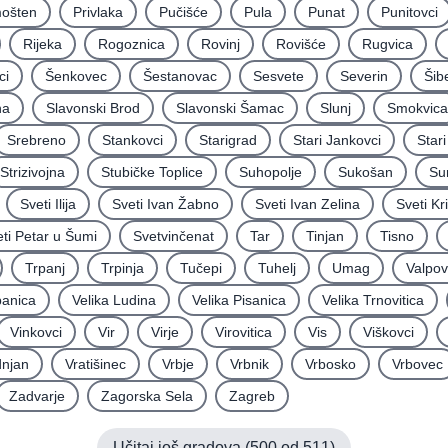
mošten
Privlaka
Pučišće
Pula
Punat
Punitovci
Rijeka
Rogoznica
Rovinj
Rovišće
Rugvica
ci
Šenkovec
Šestanovac
Sesvete
Severin
Šib
na
Slavonski Brod
Slavonski Šamac
Slunj
Smokvica
Srebreno
Stankovci
Starigrad
Stari Jankovci
Star
Strizivojna
Stubičke Toplice
Suhopolje
Sukošan
Su
Sveti Ilija
Sveti Ivan Žabno
Sveti Ivan Zelina
Sveti Kr
ti Petar u Šumi
Svetvinčenat
Tar
Tinjan
Tisno
Trpanj
Trpinja
Tučepi
Tuhelj
Umag
Valpo
panica
Velika Ludina
Velika Pisanica
Velika Trnovitica
Vinkovci
Vir
Virje
Virovitica
Vis
Viškovci
njan
Vratišinec
Vrbje
Vrbnik
Vrbosko
Vrbovec
Zadvarje
Zagorska Sela
Zagreb
Učitaj još gradova (
500
od
511
)