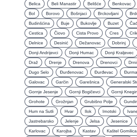
Belica
Beli Manastir
Belišće
Benkovac
Bol
Borovo
Bošnjaci
Brckovljani
Brd
Budinšćina
Buje
Bukovlje
Buzet
Čađ
Cestica
Čiovo
Cista Provo
Cres
Cri
Delnice
Desinić
Dežanovac
Dobrinj
Donji Andrijevci
Donji Humac
Donji Kraljevec
Draž
Drenje
Drenova
Drenovci
Drni
Dugo Selo
Ðurđenovac
Ðurđevac
Ðurma
Galovac
Garčin
Garešnica
Generalski St
Gornje Jesenje
Gornji Bogičevci
Gornji Knegi
Grohote
Grožnjan
Grubišno Polje
Gundin
Hum na Sutli
Hvar
Ilok
Imotski
Ivan
Jastrebarsko
Jelenje
Jelsa
Jesenice
Karlovac
Karojba
Kastav
Kaštel Gomilica