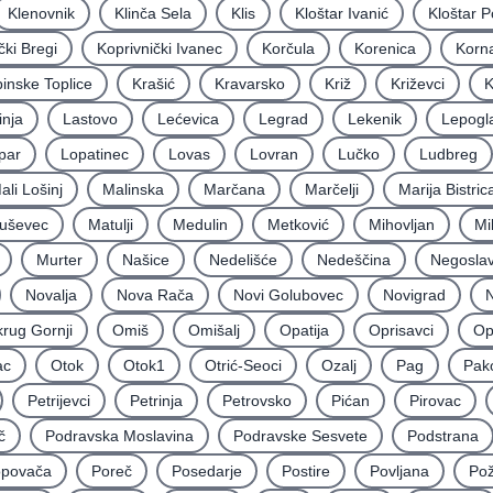
Klenovnik
Klinča Sela
Klis
Kloštar Ivanić
Kloštar P
čki Bregi
Koprivnički Ivanec
Korčula
Korenica
Korna
inske Toplice
Krašić
Kravarsko
Križ
Križevci
K
inja
Lastovo
Lećevica
Legrad
Lekenik
Lepogl
par
Lopatinec
Lovas
Lovran
Lučko
Ludbreg
ali Lošinj
Malinska
Marčana
Marčelji
Marija Bistric
uševec
Matulji
Medulin
Metković
Mihovljan
Mi
Murter
Našice
Nedelišće
Nedeščina
Negoslav
Novalja
Nova Rača
Novi Golubovec
Novigrad
N
rug Gornji
Omiš
Omišalj
Opatija
Oprisavci
Op
ac
Otok
Otok1
Otrić-Seoci
Ozalj
Pag
Pak
Petrijevci
Petrinja
Petrovsko
Pićan
Pirovac
č
Podravska Moslavina
Podravske Sesvete
Podstrana
povača
Poreč
Posedarje
Postire
Povljana
Po