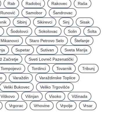
Rab
Radoboj
Rakovec
Raša
Runović
Samobor
Šandrovac
enik
Sibinj
Sikirevci
Sinj
Sisak
Šodolovci
Sokolovac
Solin
Šolta
i Mikanovci
Staro Petrovo Selo
Štefanje
nja
Supetar
Sutivan
Sveta Marija
iž Začretje
Sveti Lovreč Pazenatički
Tompojevci
Tordinci
Tovarnik
Tribunj
vo
Varaždin
Varaždinske Toplice
Veliki Bukovec
Veliko Trgovišće
Viškovo
Višnjan
Visoko
Vižinada
Vrgorac
Vrhovine
Vrpolje
Vrsar