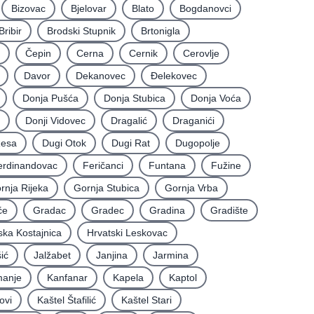
Bizovac
Bjelovar
Blato
Bogdanovci
Bribir
Brodski Stupnik
Brtonigla
Čepin
Cerna
Cernik
Cerovlje
Davor
Dekanovec
Ðelekovec
Donja Pušća
Donja Stubica
Donja Voća
Donji Vidovec
Dragalić
Draganići
Resa
Dugi Otok
Dugi Rat
Dugopolje
erdinandovac
Feričanci
Funtana
Fužine
rnja Rijeka
Gornja Stubica
Gornja Vrba
će
Gradac
Gradec
Gradina
Gradište
ska Kostajnica
Hrvatski Leskovac
ić
Jalžabet
Janjina
Jarmina
anje
Kanfanar
Kapela
Kaptol
ovi
Kaštel Štafilić
Kaštel Stari