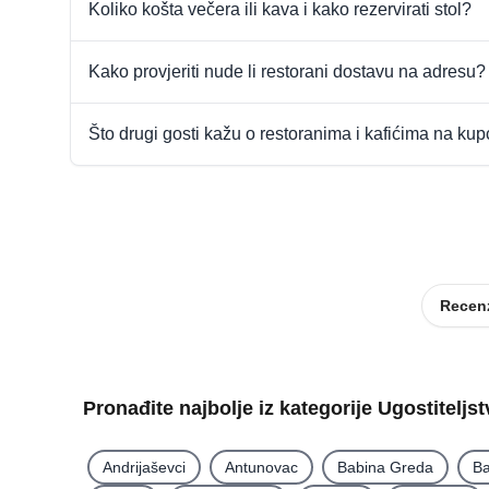
Koliko košta večera ili kava i kako rezervirati stol?
Kako provjeriti nude li restorani dostavu na adresu?
Što drugi gosti kažu o restoranima i kafićima na ku
Recenz
Pronađite najbolje iz kategorije Ugostiteljs
Andrijaševci
Antunovac
Babina Greda
Ba