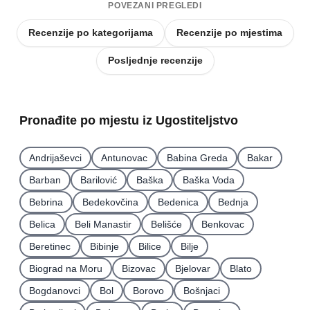
POVEZANI PREGLEDI
Recenzije po kategorijama
Recenzije po mjestima
Posljednje recenzije
Pronađite po mjestu iz Ugostiteljstvo
Andrijaševci
Antunovac
Babina Greda
Bakar
Barban
Barilović
Baška
Baška Voda
Bebrina
Bedekovčina
Bedenica
Bednja
Belica
Beli Manastir
Belišće
Benkovac
Beretinec
Bibinje
Bilice
Bilje
Biograd na Moru
Bizovac
Bjelovar
Blato
Bogdanovci
Bol
Borovo
Bošnjaci