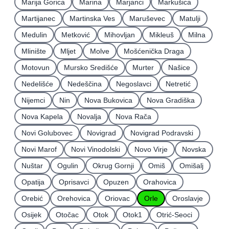
Marija Gorica
Marina
Marjanci
Markušica
Martijanec
Martinska Ves
Maruševec
Matulji
Medulin
Metković
Mihovljan
Mikleuš
Milna
Mlinište
Mljet
Molve
Mošćenička Draga
Motovun
Mursko Središće
Murter
Našice
Nedelišće
Nedeščina
Negoslavci
Netretić
Nijemci
Nin
Nova Bukovica
Nova Gradiška
Nova Kapela
Novalja
Nova Rača
Novi Golubovec
Novigrad
Novigrad Podravski
Novi Marof
Novi Vinodolski
Novo Virje
Novska
Nuštar
Ogulin
Okrug Gornji
Omiš
Omišalj
Opatija
Oprisavci
Opuzen
Orahovica
Orebić
Orehovica
Oriovac
Orle
Oroslavje
Osijek
Otočac
Otok
Otok1
Otrić-Seoci