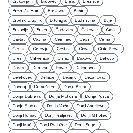
Brckovljani
Brdovec
Brela
Breznica
Breznički Hum
Brezovac
Bribir
Brodski Stupnik
Brtonigla
Budinšćina
Buje
Bukovlje
Buzet
Čađavica
Čakovec
Čavle
Cavtat
Čazma
Čeminac
Čepin
Cerna
Cernik
Cerovlje
Cestica
Čiovo
Cista Provo
Cres
Crikvenica
Crnac
Đakovo
Ðakovo
Darda
Daruvar
Davor
Dekanovec
Ðelekovec
Delnice
Desinić
Dežanovac
Dobrinj
Domašinec
Donja Bistra
Donja Dubrava
Donja Motičina
Donja Pušća
Donja Stubica
Donja Voća
Donji Andrijevci
Donji Humac
Donji Kraljevec
Donji Miholjac
Donji Muć
Donji Proložac
Donji Seget