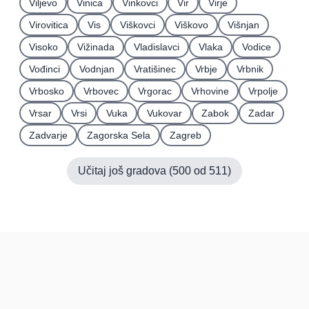
Viljevo
Vinica
Vinkovci
Vir
Virje
Virovitica
Vis
Viškovci
Viškovo
Višnjan
Visoko
Vižinada
Vladislavci
Vlaka
Vodice
Vođinci
Vodnjan
Vratišinec
Vrbje
Vrbnik
Vrbosko
Vrbovec
Vrgorac
Vrhovine
Vrpolje
Vrsar
Vrsi
Vuka
Vukovar
Zabok
Zadar
Zadvarje
Zagorska Sela
Zagreb
Učitaj još gradova (
500
od
511
)
Hrvatska