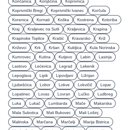
Končanica
Konjšćina
Koprivnica
Koprivnički Bregi
Koprivnički Ivanec
Korčula
Korenica
Kornati
Koška
Kostrena
Kotoriba
Kraj
Kraljevec na Sutli
Kraljevica
Krapina
Krapinske Toplice
Krašić
Kravarsko
Križ
Križevci
Krk
Kršan
Kukljica
Kula Norinska
Kumrovec
Kutina
Kutjevo
Labin
Lasinja
Lastovo
Lećevica
Legrad
Lekenik
Lepoglava
Lipik
Lipovljani
Ližnjan
Ljubešćica
Lobor
Lokve
Lokvičič
Lopar
Lopatinec
Lovas
Lovran
Lučko
Ludbreg
Luka
Lukač
Lumbarda
Mače
Makarska
Mala Subotica
Mali Bukovec
Mali Lošinj
Malinska
Marčana
Marčelji
Marija Bistrica