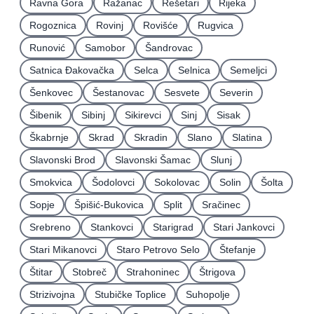
Ravna Gora
Ražanac
Rešetari
Rijeka
Rogoznica
Rovinj
Rovišće
Rugvica
Runović
Samobor
Šandrovac
Satnica Ðakovačka
Selca
Selnica
Semeljci
Šenkovec
Šestanovac
Sesvete
Severin
Šibenik
Sibinj
Sikirevci
Sinj
Sisak
Škabrnje
Skrad
Skradin
Slano
Slatina
Slavonski Brod
Slavonski Šamac
Slunj
Smokvica
Šodolovci
Sokolovac
Solin
Šolta
Sopje
Špišić-Bukovica
Split
Sračinec
Srebreno
Stankovci
Starigrad
Stari Jankovci
Stari Mikanovci
Staro Petrovo Selo
Štefanje
Štitar
Stobreč
Strahoninec
Štrigova
Strizivojna
Stubičke Toplice
Suhopolje