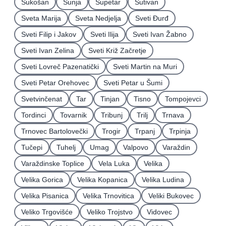
Sukošan
Sunja
Supetar
Sutivan
Sveta Marija
Sveta Nedjelja
Sveti Ðurđ
Sveti Filip i Jakov
Sveti Ilija
Sveti Ivan Žabno
Sveti Ivan Zelina
Sveti Križ Začretje
Sveti Lovreč Pazenatički
Sveti Martin na Muri
Sveti Petar Orehovec
Sveti Petar u Šumi
Svetvinčenat
Tar
Tinjan
Tisno
Tompojevci
Tordinci
Tovarnik
Tribunj
Trilj
Trnava
Trnovec Bartolovečki
Trogir
Trpanj
Trpinja
Tučepi
Tuhelj
Umag
Valpovo
Varaždin
Varaždinske Toplice
Vela Luka
Velika
Velika Gorica
Velika Kopanica
Velika Ludina
Velika Pisanica
Velika Trnovitica
Veliki Bukovec
Veliko Trgovišće
Veliko Trojstvo
Vidovec