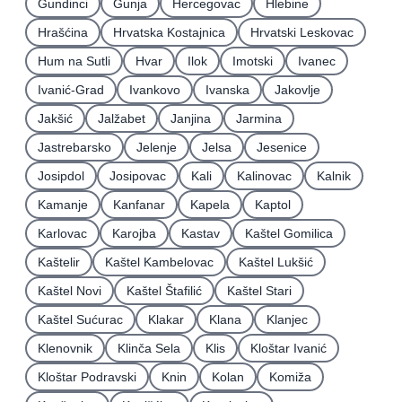
Gundinci
Gunja
Hercegovac
Hlebine
Hrašćina
Hrvatska Kostajnica
Hrvatski Leskovac
Hum na Sutli
Hvar
Ilok
Imotski
Ivanec
Ivanić-Grad
Ivankovo
Ivanska
Jakovlje
Jakšić
Jalžabet
Janjina
Jarmina
Jastrebarsko
Jelenje
Jelsa
Jesenice
Josipdol
Josipovac
Kali
Kalinovac
Kalnik
Kamanje
Kanfanar
Kapela
Kaptol
Karlovac
Karojba
Kastav
Kaštel Gomilica
Kaštelir
Kaštel Kambelovac
Kaštel Lukšić
Kaštel Novi
Kaštel Štafilić
Kaštel Stari
Kaštel Sućurac
Klakar
Klana
Klanjec
Klenovnik
Klinča Sela
Klis
Kloštar Ivanić
Kloštar Podravski
Knin
Kolan
Komiža