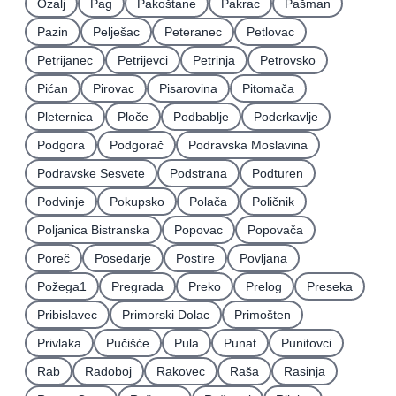
Ozalj
Pag
Pakoštane
Pakrac
Pašman
Pazin
Pelješac
Peteranec
Petlovac
Petrijanec
Petrijevci
Petrinja
Petrovsko
Pićan
Pirovac
Pisarovina
Pitomača
Pleternica
Ploče
Podbablje
Podcrkavlje
Podgora
Podgorač
Podravska Moslavina
Podravske Sesvete
Podstrana
Podturen
Podvinje
Pokupsko
Polača
Poličnik
Poljanica Bistranska
Popovac
Popovača
Poreč
Posedarje
Postire
Povljana
Požega1
Pregrada
Preko
Prelog
Preseka
Pribislavec
Primorski Dolac
Primošten
Privlaka
Pučišće
Pula
Punat
Punitovci
Rab
Radoboj
Rakovec
Raša
Rasinja