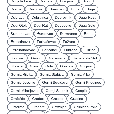
Donji Vidovec
Dragalić
Draganići
Draž
Drenje
Drenova
Drenovci
Drniš
Drnje
Dubrava
Dubravica
Dubrovnik
Duga Resa
Dugi Otok
Dugi Rat
Dugopolje
Dugo Selo
Ðurđenovac
Ðurđevac
Ðurmanec
Erdut
Ernestinovo
Farkaševac
Fažana
Ferdinandovac
Feričanci
Funtana
Fužine
Galovac
Garčin
Garešnica
Generalski Stol
Glavice
Glina
Gola
Goričan
Gorjani
Gornja Rijeka
Gornja Stubica
Gornja Vrba
Gornje Jesenje
Gornji Bogičevci
Gornji Kneginec
Gornji Mihaljevec
Gornji Stupnik
Gospić
Gračišće
Gradac
Gradec
Gradina
Gradište
Grohote
Grožnjan
Grubišno Polje