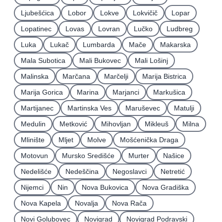
Ljubešćica
Lobor
Lokve
Lokvičič
Lopar
Lopatinec
Lovas
Lovran
Lučko
Ludbreg
Luka
Lukač
Lumbarda
Mače
Makarska
Mala Subotica
Mali Bukovec
Mali Lošinj
Malinska
Marčana
Marčelji
Marija Bistrica
Marija Gorica
Marina
Marjanci
Markušica
Martijanec
Martinska Ves
Maruševec
Matulji
Medulin
Metković
Mihovljan
Mikleuš
Milna
Mlinište
Mljet
Molve
Mošćenička Draga
Motovun
Mursko Središće
Murter
Našice
Nedelišće
Nedeščina
Negoslavci
Netretić
Nijemci
Nin
Nova Bukovica
Nova Gradiška
Nova Kapela
Novalja
Nova Rača
Novi Golubovec
Novigrad
Novigrad Podravski