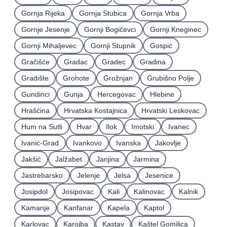
Gornja Rijeka
Gornja Stubica
Gornja Vrba
Gornje Jesenje
Gornji Bogičevci
Gornji Kneginec
Gornji Mihaljevec
Gornji Stupnik
Gospić
Gračišće
Gradac
Gradec
Gradina
Gradište
Grohote
Grožnjan
Grubišno Polje
Gundinci
Gunja
Hercegovac
Hlebine
Hrašćina
Hrvatska Kostajnica
Hrvatski Leskovac
Hum na Sutli
Hvar
Ilok
Imotski
Ivanec
Ivanić-Grad
Ivankovo
Ivanska
Jakovlje
Jakšić
Jalžabet
Janjina
Jarmina
Jastrebarsko
Jelenje
Jelsa
Jesenice
Josipdol
Josipovac
Kali
Kalinovac
Kalnik
Kamanje
Kanfanar
Kapela
Kaptol
Karlovac
Karojba
Kastav
Kaštel Gomilica