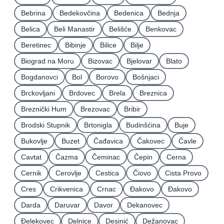
Bebrina
Bedekovčina
Bedenica
Bednja
Belica
Beli Manastir
Belišće
Benkovac
Beretinec
Bibinje
Bilice
Bilje
Biograd na Moru
Bizovac
Bjelovar
Blato
Bogdanovci
Bol
Borovo
Bošnjaci
Brckovljani
Brdovec
Brela
Breznica
Breznički Hum
Brezovac
Bribir
Brodski Stupnik
Brtonigla
Budinšćina
Buje
Bukovlje
Buzet
Čađavica
Čakovec
Čavle
Cavtat
Čazma
Čeminac
Čepin
Cerna
Cernik
Cerovlje
Cestica
Čiovo
Cista Provo
Cres
Crikvenica
Crnac
Đakovo
Ðakovo
Darda
Daruvar
Davor
Dekanovec
Ðelekovec
Delnice
Desinić
Dežanovac