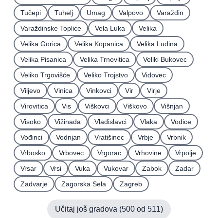
Tučepi
Tuhelj
Umag
Valpovo
Varaždin
Varaždinske Toplice
Vela Luka
Velika
Velika Gorica
Velika Kopanica
Velika Ludina
Velika Pisanica
Velika Trnovitica
Veliki Bukovec
Veliko Trgovišće
Veliko Trojstvo
Vidovec
Viljevo
Vinica
Vinkovci
Vir
Virje
Virovitica
Vis
Viškovci
Viškovo
Višnjan
Visoko
Vižinada
Vladislavci
Vlaka
Vodice
Vođinci
Vodnjan
Vratišinec
Vrbje
Vrbnik
Vrbosko
Vrbovec
Vrgorac
Vrhovine
Vrpolje
Vrsar
Vrsi
Vuka
Vukovar
Zabok
Zadar
Zadvarje
Zagorska Sela
Zagreb
Učitaj još gradova (
500
od
511
)