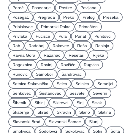
Poreč
Posedarje
Postire
Povljana
Požega1
Pregrada
Preko
Prelog
Preseka
Pribislavec
Primorski Dolac
Primošten
Privlaka
Pučišće
Pula
Punat
Punitovci
Rab
Radoboj
Rakovec
Raša
Rasinja
Ravna Gora
Ražanac
Rešetari
Rijeka
Rogoznica
Rovinj
Rovišće
Rugvica
Runović
Samobor
Šandrovac
Satnica Ðakovačka
Selca
Selnica
Semeljci
Šenkovec
Šestanovac
Sesvete
Severin
Šibenik
Sibinj
Sikirevci
Sinj
Sisak
Škabrnje
Skrad
Skradin
Slano
Slatina
Slavonski Brod
Slavonski Šamac
Slunj
Smokvica
Šodolovci
Sokolovac
Solin
Šolta