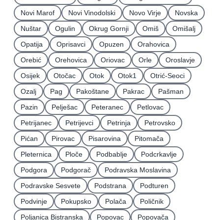
Novi Marof
Novi Vinodolski
Novo Virje
Novska
Nuštar
Ogulin
Okrug Gornji
Omiš
Omišalj
Opatija
Oprisavci
Opuzen
Orahovica
Orebić
Orehovica
Oriovac
Orle
Oroslavje
Osijek
Otočac
Otok
Otok1
Otrić-Seoci
Ozalj
Pag
Pakoštane
Pakrac
Pašman
Pazin
Pelješac
Peteranec
Petlovac
Petrijanec
Petrijevci
Petrinja
Petrovsko
Pićan
Pirovac
Pisarovina
Pitomača
Pleternica
Ploče
Podbablje
Podcrkavlje
Podgora
Podgorač
Podravska Moslavina
Podravske Sesvete
Podstrana
Podturen
Podvinje
Pokupsko
Polača
Poličnik
Poljanica Bistranska
Popovac
Popovača