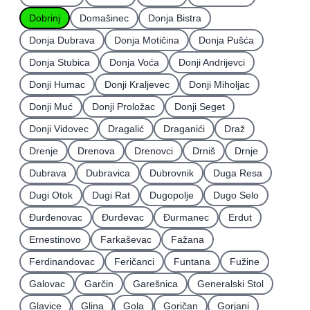
Dobrinj
Domašinec
Donja Bistra
Donja Dubrava
Donja Motičina
Donja Pušća
Donja Stubica
Donja Voća
Donji Andrijevci
Donji Humac
Donji Kraljevec
Donji Miholjac
Donji Muć
Donji Proložac
Donji Seget
Donji Vidovec
Dragalić
Draganići
Draž
Drenje
Drenova
Drenovci
Drniš
Drnje
Dubrava
Dubravica
Dubrovnik
Duga Resa
Dugi Otok
Dugi Rat
Dugopolje
Dugo Selo
Ðurđenovac
Ðurđevac
Ðurmanec
Erdut
Ernestinovo
Farkaševac
Fažana
Ferdinandovac
Feričanci
Funtana
Fužine
Galovac
Garčin
Garešnica
Generalski Stol
Glavice
Glina
Gola
Goričan
Gorjani