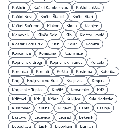
Kaštelir
Kaštel Kambelovac
Kaštel Lukšić
Kaštel Novi
Kaštel Štafilić
Kaštel Stari
Kaštel Sućurac
Klakar
Klana
Klanjec
Klenovnik
Klinča Sela
Klis
Kloštar Ivanić
Kloštar Podravski
Knin
Kolan
Komiža
Končanica
Konjšćina
Koprivnica
Koprivnički Bregi
Koprivnički Ivanec
Korčula
Korenica
Kornati
Koška
Kostrena
Kotoriba
Kraj
Kraljevec na Sutli
Kraljevica
Krapina
Krapinske Toplice
Krašić
Kravarsko
Križ
Križevci
Krk
Kršan
Kukljica
Kula Norinska
Kumrovec
Kutina
Kutjevo
Labin
Lasinja
Lastovo
Lećevica
Legrad
Lekenik
Lepoglava
Lipik
Lipovljani
Ližnjan