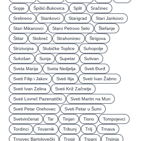
Sopje
Špišić-Bukovica
Split
Sračinec
Srebreno
Stankovci
Starigrad
Stari Jankovci
Stari Mikanovci
Staro Petrovo Selo
Štefanje
Štitar
Stobreč
Strahoninec
Štrigova
Strizivojna
Stubičke Toplice
Suhopolje
Sukošan
Sunja
Supetar
Sutivan
Sveta Marija
Sveta Nedjelja
Sveti Ðurđ
Sveti Filip i Jakov
Sveti Ilija
Sveti Ivan Žabno
Sveti Ivan Zelina
Sveti Križ Začretje
Sveti Lovreč Pazenatički
Sveti Martin na Muri
Sveti Petar Orehovec
Sveti Petar u Šumi
Svetvinčenat
Tar
Tinjan
Tisno
Tompojevci
Tordinci
Tovarnik
Tribunj
Trilj
Trnava
Trnovec Bartolovečki
Trogir
Trpanj
Trpinja