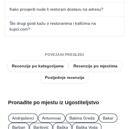
Kako provjeriti nude li restorani dostavu na adresu?
Što drugi gosti kažu o restoranima i kafićima na
kupci.com?
POVEZANI PREGLEDI
Recenzije po kategorijama
Recenzije po mjestima
Posljednje recenzije
Pronađite po mjestu iz Ugostiteljstvo
Andrijaševci
Antunovac
Babina Greda
Bakar
Barban
Barilović
Baška
Baška Voda