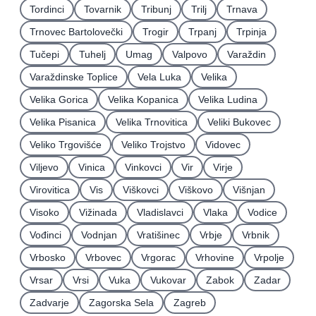
Tordinci
Tovarnik
Tribunj
Trilj
Trnava
Trnovec Bartolovečki
Trogir
Trpanj
Trpinja
Tučepi
Tuhelj
Umag
Valpovo
Varaždin
Varaždinske Toplice
Vela Luka
Velika
Velika Gorica
Velika Kopanica
Velika Ludina
Velika Pisanica
Velika Trnovitica
Veliki Bukovec
Veliko Trgovišće
Veliko Trojstvo
Vidovec
Viljevo
Vinica
Vinkovci
Vir
Virje
Virovitica
Vis
Viškovci
Viškovo
Višnjan
Visoko
Vižinada
Vladislavci
Vlaka
Vodice
Vođinci
Vodnjan
Vratišinec
Vrbje
Vrbnik
Vrbosko
Vrbovec
Vrgorac
Vrhovine
Vrpolje
Vrsar
Vrsi
Vuka
Vukovar
Zabok
Zadar
Zadvarje
Zagorska Sela
Zagreb