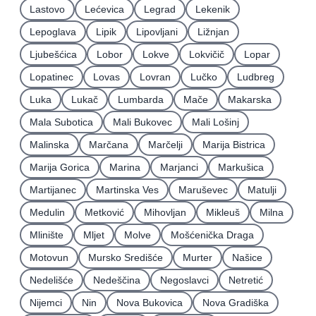
Lastovo
Lećevica
Legrad
Lekenik
Lepoglava
Lipik
Lipovljani
Ližnjan
Ljubešćica
Lobor
Lokve
Lokvičič
Lopar
Lopatinec
Lovas
Lovran
Lučko
Ludbreg
Luka
Lukač
Lumbarda
Mače
Makarska
Mala Subotica
Mali Bukovec
Mali Lošinj
Malinska
Marčana
Marčelji
Marija Bistrica
Marija Gorica
Marina
Marjanci
Markušica
Martijanec
Martinska Ves
Maruševec
Matulji
Medulin
Metković
Mihovljan
Mikleuš
Milna
Mlinište
Mljet
Molve
Mošćenička Draga
Motovun
Mursko Središće
Murter
Našice
Nedelišće
Nedeščina
Negoslavci
Netretić
Nijemci
Nin
Nova Bukovica
Nova Gradiška