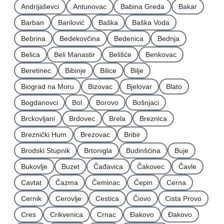
Andrijaševci
Antunovac
Babina Greda
Bakar
Barban
Barilović
Baška
Baška Voda
Bebrina
Bedekovčina
Bedenica
Bednja
Belica
Beli Manastir
Belišće
Benkovac
Beretinec
Bibinje
Bilice
Bilje
Biograd na Moru
Bizovac
Bjelovar
Blato
Bogdanovci
Bol
Borovo
Bošnjaci
Brckovljani
Brdovec
Brela
Breznica
Breznički Hum
Brezovac
Bribir
Brodski Stupnik
Brtonigla
Budinšćina
Buje
Bukovlje
Buzet
Čađavica
Čakovec
Čavle
Cavtat
Čazma
Čeminac
Čepin
Cerna
Cernik
Cerovlje
Cestica
Čiovo
Cista Provo
Cres
Crikvenica
Crnac
Đakovo
Ðakovo