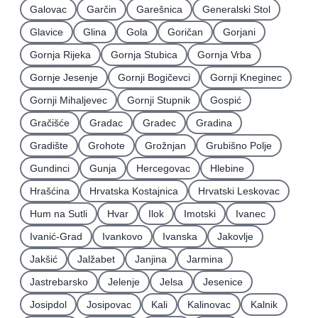
Galovac
Garčin
Garešnica
Generalski Stol
Glavice
Glina
Gola
Goričan
Gorjani
Gornja Rijeka
Gornja Stubica
Gornja Vrba
Gornje Jesenje
Gornji Bogičevci
Gornji Kneginec
Gornji Mihaljevec
Gornji Stupnik
Gospić
Gračišće
Gradac
Gradec
Gradina
Gradište
Grohote
Grožnjan
Grubišno Polje
Gundinci
Gunja
Hercegovac
Hlebine
Hrašćina
Hrvatska Kostajnica
Hrvatski Leskovac
Hum na Sutli
Hvar
Ilok
Imotski
Ivanec
Ivanić-Grad
Ivankovo
Ivanska
Jakovlje
Jakšić
Jalžabet
Janjina
Jarmina
Jastrebarsko
Jelenje
Jelsa
Jesenice
Josipdol
Josipovac
Kali
Kalinovac
Kalnik