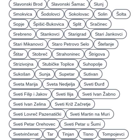
Slavonski Brod
Slavonski Šamac
Slunj
Smokvica
Šodolovci
Sokolovac
Solin
Šolta
Sopje
Špišić-Bukovica
Split
Sračinec
Srebreno
Stankovci
Starigrad
Stari Jankovci
Stari Mikanovci
Staro Petrovo Selo
Štefanje
Štitar
Stobreč
Strahoninec
Štrigova
Strizivojna
Stubičke Toplice
Suhopolje
Sukošan
Sunja
Supetar
Sutivan
Sveta Marija
Sveta Nedjelja
Sveti Ðurđ
Sveti Filip i Jakov
Sveti Ilija
Sveti Ivan Žabno
Sveti Ivan Zelina
Sveti Križ Začretje
Sveti Lovreč Pazenatički
Sveti Martin na Muri
Sveti Petar Orehovec
Sveti Petar u Šumi
Svetvinčenat
Tar
Tinjan
Tisno
Tompojevci