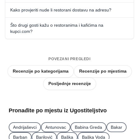
Kako provjeriti nude li restorani dostavu na adresu?
Što drugi gosti kažu o restoranima i kafićima na
kupci.com?
POVEZANI PREGLEDI
Recenzije po kategorijama
Recenzije po mjestima
Posljednje recenzije
Pronađite po mjestu iz Ugostiteljstvo
Andrijaševci
Antunovac
Babina Greda
Bakar
Barban
Barilović
Baška
Baška Voda