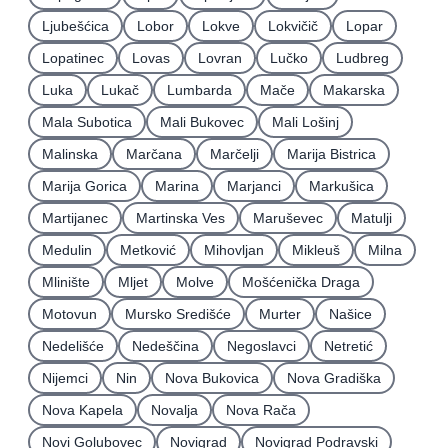
Ljubešćica
Lobor
Lokve
Lokvičič
Lopar
Lopatinec
Lovas
Lovran
Lučko
Ludbreg
Luka
Lukač
Lumbarda
Mače
Makarska
Mala Subotica
Mali Bukovec
Mali Lošinj
Malinska
Marčana
Marčelji
Marija Bistrica
Marija Gorica
Marina
Marjanci
Markušica
Martijanec
Martinska Ves
Maruševec
Matulji
Medulin
Metković
Mihovljan
Mikleuš
Milna
Mlinište
Mljet
Molve
Mošćenička Draga
Motovun
Mursko Središće
Murter
Našice
Nedelišće
Nedeščina
Negoslavci
Netretić
Nijemci
Nin
Nova Bukovica
Nova Gradiška
Nova Kapela
Novalja
Nova Rača
Novi Golubovec
Novigrad
Novigrad Podravski