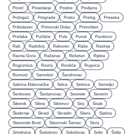
Poreč
Posedarje
Postire
Povljana
Požega1
Pregrada
Preko
Prelog
Preseka
Pribislavec
Primorski Dolac
Primošten
Privlaka
Pučišće
Pula
Punat
Punitovci
Rab
Radoboj
Rakovec
Raša
Rasinja
Ravna Gora
Ražanac
Rešetari
Rijeka
Rogoznica
Rovinj
Rovišće
Rugvica
Runović
Samobor
Šandrovac
Satnica Ðakovačka
Selca
Selnica
Semeljci
Šenkovec
Šestanovac
Sesvete
Severin
Šibenik
Sibinj
Sikirevci
Sinj
Sisak
Škabrnje
Skrad
Skradin
Slano
Slatina
Slavonski Brod
Slavonski Šamac
Slunj
Smokvica
Šodolovci
Sokolovac
Solin
Šolta