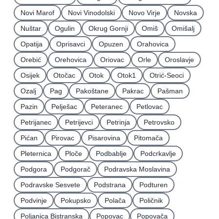
Novi Marof
Novi Vinodolski
Novo Virje
Novska
Nuštar
Ogulin
Okrug Gornji
Omiš
Omišalj
Opatija
Oprisavci
Opuzen
Orahovica
Orebić
Orehovica
Oriovac
Orle
Oroslavje
Osijek
Otočac
Otok
Otok1
Otrić-Seoci
Ozalj
Pag
Pakoštane
Pakrac
Pašman
Pazin
Pelješac
Peteranec
Petlovac
Petrijanec
Petrijevci
Petrinja
Petrovsko
Pićan
Pirovac
Pisarovina
Pitomača
Pleternica
Ploče
Podbablje
Podcrkavlje
Podgora
Podgorač
Podravska Moslavina
Podravske Sesvete
Podstrana
Podturen
Podvinje
Pokupsko
Polača
Poličnik
Poljanica Bistranska
Popovac
Popovača