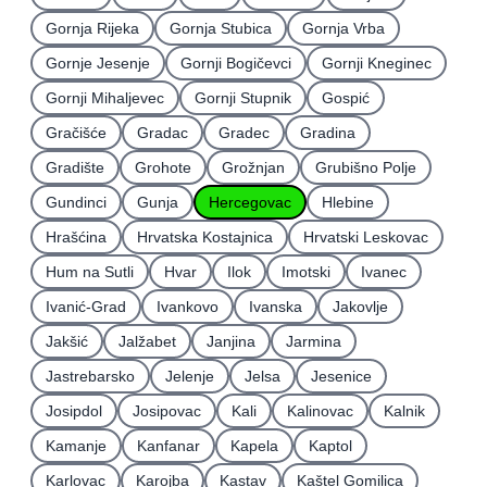
Gornja Rijeka
Gornja Stubica
Gornja Vrba
Gornje Jesenje
Gornji Bogičevci
Gornji Kneginec
Gornji Mihaljevec
Gornji Stupnik
Gospić
Gračišće
Gradac
Gradec
Gradina
Gradište
Grohote
Grožnjan
Grubišno Polje
Gundinci
Gunja
Hercegovac
Hlebine
Hrašćina
Hrvatska Kostajnica
Hrvatski Leskovac
Hum na Sutli
Hvar
Ilok
Imotski
Ivanec
Ivanić-Grad
Ivankovo
Ivanska
Jakovlje
Jakšić
Jalžabet
Janjina
Jarmina
Jastrebarsko
Jelenje
Jelsa
Jesenice
Josipdol
Josipovac
Kali
Kalinovac
Kalnik
Kamanje
Kanfanar
Kapela
Kaptol
Karlovac
Karojba
Kastav
Kaštel Gomilica