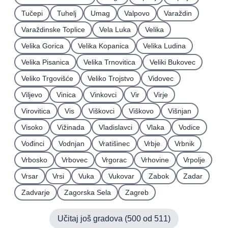
Tučepi
Tuhelj
Umag
Valpovo
Varaždin
Varaždinske Toplice
Vela Luka
Velika
Velika Gorica
Velika Kopanica
Velika Ludina
Velika Pisanica
Velika Trnovitica
Veliki Bukovec
Veliko Trgovišće
Veliko Trojstvo
Vidovec
Viljevo
Vinica
Vinkovci
Vir
Virje
Virovitica
Vis
Viškovci
Viškovo
Višnjan
Visoko
Vižinada
Vladislavci
Vlaka
Vodice
Vođinci
Vodnjan
Vratišinec
Vrbje
Vrbnik
Vrbosko
Vrbovec
Vrgorac
Vrhovine
Vrpolje
Vrsar
Vrsi
Vuka
Vukovar
Zabok
Zadar
Zadvarje
Zagorska Sela
Zagreb
Učitaj još gradova (
500
od
511
)