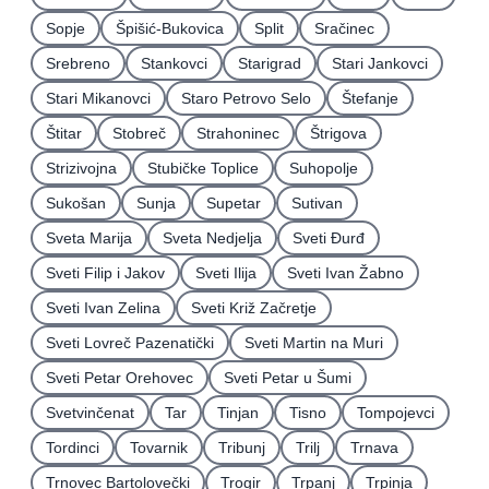
Sopje
Špišić-Bukovica
Split
Sračinec
Srebreno
Stankovci
Starigrad
Stari Jankovci
Stari Mikanovci
Staro Petrovo Selo
Štefanje
Štitar
Stobreč
Strahoninec
Štrigova
Strizivojna
Stubičke Toplice
Suhopolje
Sukošan
Sunja
Supetar
Sutivan
Sveta Marija
Sveta Nedjelja
Sveti Ðurđ
Sveti Filip i Jakov
Sveti Ilija
Sveti Ivan Žabno
Sveti Ivan Zelina
Sveti Križ Začretje
Sveti Lovreč Pazenatički
Sveti Martin na Muri
Sveti Petar Orehovec
Sveti Petar u Šumi
Svetvinčenat
Tar
Tinjan
Tisno
Tompojevci
Tordinci
Tovarnik
Tribunj
Trilj
Trnava
Trnovec Bartolovečki
Trogir
Trpanj
Trpinja