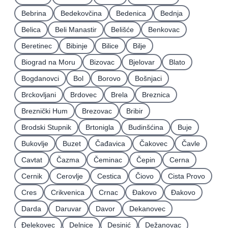
Bebrina
Bedekovčina
Bedenica
Bednja
Belica
Beli Manastir
Belišće
Benkovac
Beretinec
Bibinje
Bilice
Bilje
Biograd na Moru
Bizovac
Bjelovar
Blato
Bogdanovci
Bol
Borovo
Bošnjaci
Brckovljani
Brdovec
Brela
Breznica
Breznički Hum
Brezovac
Bribir
Brodski Stupnik
Brtonigla
Budinšćina
Buje
Bukovlje
Buzet
Čađavica
Čakovec
Čavle
Cavtat
Čazma
Čeminac
Čepin
Cerna
Cernik
Cerovlje
Cestica
Čiovo
Cista Provo
Cres
Crikvenica
Crnac
Đakovo
Ðakovo
Darda
Daruvar
Davor
Dekanovec
Ðelekovec
Delnice
Desinić
Dežanovac