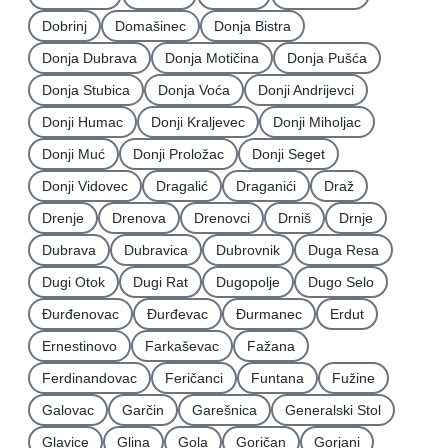
Dobrinj
Domašinec
Donja Bistra
Donja Dubrava
Donja Motičina
Donja Pušća
Donja Stubica
Donja Voća
Donji Andrijevci
Donji Humac
Donji Kraljevec
Donji Miholjac
Donji Muć
Donji Proložac
Donji Seget
Donji Vidovec
Dragalić
Draganići
Draž
Drenje
Drenova
Drenovci
Drniš
Drnje
Dubrava
Dubravica
Dubrovnik
Duga Resa
Dugi Otok
Dugi Rat
Dugopolje
Dugo Selo
Ðurđenovac
Ðurđevac
Ðurmanec
Erdut
Ernestinovo
Farkaševac
Fažana
Ferdinandovac
Feričanci
Funtana
Fužine
Galovac
Garčin
Garešnica
Generalski Stol
Glavice
Glina
Gola
Goričan
Gorjani