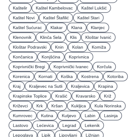
Kaštelir
Kaštel Kambelovac
Kaštel Lukšić
Kaštel Novi
Kaštel Štafilić
Kaštel Stari
Kaštel Sućurac
Klakar
Klana
Klanjec
Klenovnik
Klinča Sela
Klis
Kloštar Ivanić
Kloštar Podravski
Knin
Kolan
Komiža
Končanica
Konjšćina
Koprivnica
Koprivnički Bregi
Koprivnički Ivanec
Korčula
Korenica
Kornati
Koška
Kostrena
Kotoriba
Kraj
Kraljevec na Sutli
Kraljevica
Krapina
Krapinske Toplice
Krašić
Kravarsko
Križ
Križevci
Krk
Kršan
Kukljica
Kula Norinska
Kumrovec
Kutina
Kutjevo
Labin
Lasinja
Lastovo
Lećevica
Legrad
Lekenik
Lepoglava
Lipik
Lipovljani
Ližnjan