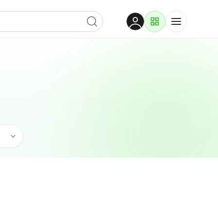
Dobrodošli
Prijavite se za pristup
Proizvodi i rješenja
Prijavi se
Ugostiteljstvo
Po kategoriji
Pogledaj podkategorije