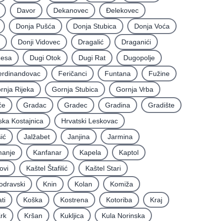
Davor
Dekanovec
Ðelekovec
Donja Pušća
Donja Stubica
Donja Voća
Donji Vidovec
Dragalić
Draganići
Resa
Dugi Otok
Dugi Rat
Dugopolje
erdinandovac
Feričanci
Funtana
Fužine
rnja Rijeka
Gornja Stubica
Gornja Vrba
će
Gradac
Gradec
Gradina
Gradište
ska Kostajnica
Hrvatski Leskovac
ić
Jalžabet
Janjina
Jarmina
anje
Kanfanar
Kapela
Kaptol
ovi
Kaštel Štafilić
Kaštel Stari
odravski
Knin
Kolan
Komiža
ti
Koška
Kostrena
Kotoriba
Kraj
rk
Kršan
Kukljica
Kula Norinska