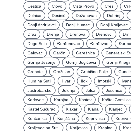
Cestica
Čiovo
Cista Provo
Cres
Cri
Delnice
Desinić
Dežanovac
Dobrinj
Donji Andrijevci
Donji Humac
Donji Kraljevec
Draž
Drenje
Drenova
Drenovci
Drni
Dugo Selo
Ðurđenovac
Ðurđevac
Ðurma
Galovac
Garčin
Garešnica
Generalski St
Gornje Jesenje
Gornji Bogičevci
Gornji Knegi
Grohote
Grožnjan
Grubišno Polje
Gundin
Hum na Sutli
Hvar
Ilok
Imotski
Ivan
Jastrebarsko
Jelenje
Jelsa
Jesenice
Karlovac
Karojba
Kastav
Kaštel Gomilica
Kaštel Sućurac
Klakar
Klana
Klanjec
Končanica
Konjšćina
Koprivnica
Koprivni
Kraljevec na Sutli
Kraljevica
Krapina
Krap