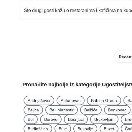
Što drugi gosti kažu o restoranima i kafićima na ku
Recenz
Pronađite najbolje iz kategorije Ugostiteljs
Andrijaševci
Antunovac
Babina Greda
Ba
Belica
Beli Manastir
Belišće
Benkovac
Bol
Borovo
Bošnjaci
Brckovljani
Brd
Budinšćina
Buje
Bukovlje
Buzet
Čađ