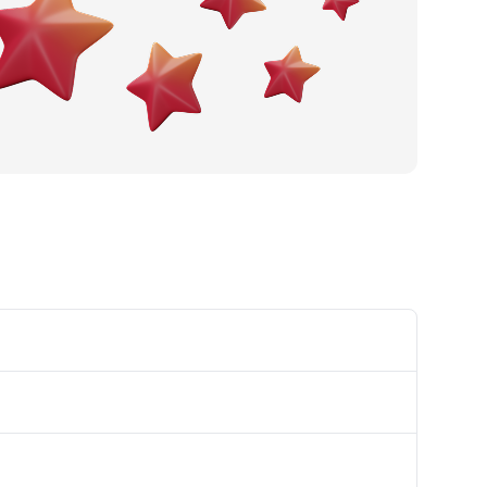
Pivnica
Hotel
Palačinkara
Ćevabdžinica
Pekara
Hookah bar
Buregdžinica
Hostel