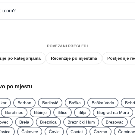
pci.com?
POVEZANI PREGLEDI
ije po kategorijama
Recenzije po mjestima
Posljednje re
tvo po mjestu
kar
Barban
Barilović
Baška
Baška Voda
Bebr
Beretinec
Bibinje
Bilice
Bilje
Biograd na Moru
ovec
Brela
Breznica
Breznički Hum
Brezovac
avica
Čakovec
Čavle
Cavtat
Čazma
Čeminac