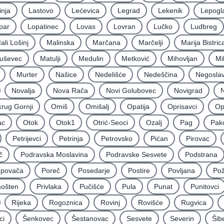
inja
Lastovo
Lećevica
Legrad
Lekenik
Lepogl
par
Lopatinec
Lovas
Lovran
Lučko
Ludbreg
ali Lošinj
Malinska
Marčana
Marčelji
Marija Bistric
uševec
Matulji
Medulin
Metković
Mihovljan
Mi
Murter
Našice
Nedelišće
Nedeščina
Negoslav
Novalja
Nova Rača
Novi Golubovec
Novigrad
N
rug Gornji
Omiš
Omišalj
Opatija
Oprisavci
Op
ac
Otok
Otok1
Otrić-Seoci
Ozalj
Pag
Pak
Petrijevci
Petrinja
Petrovsko
Pićan
Pirovac
č
Podravska Moslavina
Podravske Sesvete
Podstrana
povača
Poreč
Posedarje
Postire
Povljana
Po
mošten
Privlaka
Pučišće
Pula
Punat
Punitovci
Rijeka
Rogoznica
Rovinj
Rovišće
Rugvica
ci
Šenkovec
Šestanovac
Sesvete
Severin
Šib