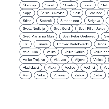
Škabrnje
Skrad
Skradin
Slano
Slati
Sopje
Špišić-Bukovica
Split
Sračinec
Štitar
Stobreč
Strahoninec
Štrigova
Sveta Nedjelja
Sveti Ðurđ
Sveti Filip i Jakov
Sveti Martin na Muri
Sveti Petar Orehovec
Sve
Trilj
Trnava
Trnovec Bartolovečki
Trogir
Vela Luka
Velika
Velika Gorica
Velika Ko
Veliko Trojstvo
Vidovec
Viljevo
Vinica
Vladislavci
Vlaka
Vodice
Vođinci
Vod
Vrsi
Vuka
Vukovar
Zabok
Zadar