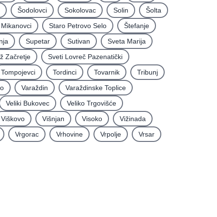
Šodolovci
Sokolovac
Solin
Šolta
i Mikanovci
Staro Petrovo Selo
Štefanje
nja
Supetar
Sutivan
Sveta Marija
iž Začretje
Sveti Lovreč Pazenatički
Tompojevci
Tordinci
Tovarnik
Tribunj
vo
Varaždin
Varaždinske Toplice
Veliki Bukovec
Veliko Trgovišće
Viškovo
Višnjan
Visoko
Vižinada
Vrgorac
Vrhovine
Vrpolje
Vrsar