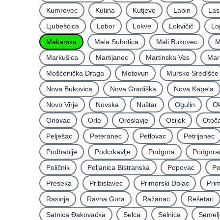
Kumrovec
Kutina
Kutjevo
Labin
Las
Ljubešćica
Lobor
Lokve
Lokvičič
Lo
Makarska
Mala Subotica
Mali Bukovec
M
Markušica
Martijanec
Martinska Ves
Mar
Mošćenička Draga
Motovun
Mursko Središće
Nova Bukovica
Nova Gradiška
Nova Kapela
Novo Virje
Novska
Nuštar
Ogulin
Ok
Oriovac
Orle
Oroslavje
Osijek
Otoč
Pelješac
Peteranec
Petlovac
Petrijanec
Podbablje
Podcrkavlje
Podgora
Podgora
Poličnik
Poljanica Bistranska
Popovac
Po
Preseka
Pribislavec
Primorski Dolac
Pri
Rasinja
Ravna Gora
Ražanac
Rešetari
Satnica Ðakovačka
Selca
Selnica
Semelj