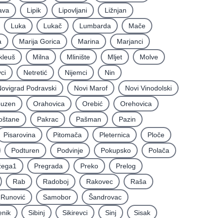
ava
Lipik
Lipovljani
Ližnjan
Luka
Lukač
Lumbarda
Mače
a
Marija Gorica
Marina
Marjanci
kleuš
Milna
Mlinište
Mljet
Molve
ci
Netretić
Nijemci
Nin
ovigrad Podravski
Novi Marof
Novi Vinodolski
uzen
Orahovica
Orebić
Orehovica
oštane
Pakrac
Pašman
Pazin
Pisarovina
Pitomača
Pleternica
Ploče
Podturen
Podvinje
Pokupsko
Polača
žega1
Pregrada
Preko
Prelog
Rab
Radoboj
Rakovec
Raša
Runović
Samobor
Šandrovac
enik
Sibinj
Sikirevci
Sinj
Sisak