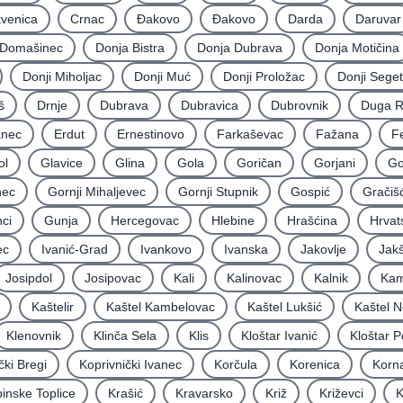
kvenica
Crnac
Đakovo
Ðakovo
Darda
Daruvar
Domašinec
Donja Bistra
Donja Dubrava
Donja Motičina
Donji Miholjac
Donji Muć
Donji Proložac
Donji Seget
š
Drnje
Dubrava
Dubravica
Dubrovnik
Duga 
nec
Erdut
Ernestinovo
Farkaševac
Fažana
F
ol
Glavice
Glina
Gola
Goričan
Gorjani
Go
nec
Gornji Mihaljevec
Gornji Stupnik
Gospić
Gračiš
ci
Gunja
Hercegovac
Hlebine
Hrašćina
Hrvat
ec
Ivanić-Grad
Ivankovo
Ivanska
Jakovlje
Jakš
Josipdol
Josipovac
Kali
Kalinovac
Kalnik
Kam
Kaštelir
Kaštel Kambelovac
Kaštel Lukšić
Kaštel N
Klenovnik
Klinča Sela
Klis
Kloštar Ivanić
Kloštar P
čki Bregi
Koprivnički Ivanec
Korčula
Korenica
Korna
inske Toplice
Krašić
Kravarsko
Križ
Križevci
K