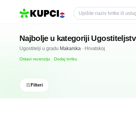
Najbolje u kategoriji
Ugostiteljst
Ugostitelji
u gradu
Makarska
·
Hrvatskoj
Ostavi recenziju
·
Dodaj tvrtku
Filteri
N/A
(0 recenzija)
Conlemani Restaurant
Makarska, HR