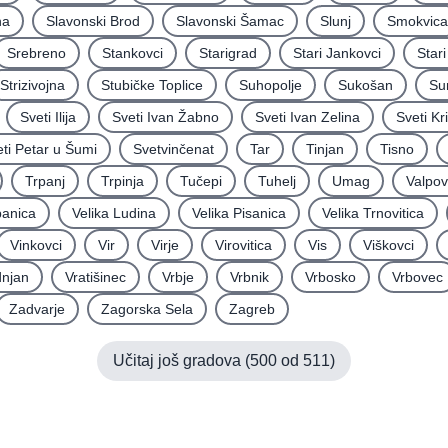
na
Slavonski Brod
Slavonski Šamac
Slunj
Smokvica
Srebreno
Stankovci
Starigrad
Stari Jankovci
Star
Strizivojna
Stubičke Toplice
Suhopolje
Sukošan
Su
Sveti Ilija
Sveti Ivan Žabno
Sveti Ivan Zelina
Sveti Kr
ti Petar u Šumi
Svetvinčenat
Tar
Tinjan
Tisno
Trpanj
Trpinja
Tučepi
Tuhelj
Umag
Valpo
panica
Velika Ludina
Velika Pisanica
Velika Trnovitica
Vinkovci
Vir
Virje
Virovitica
Vis
Viškovci
njan
Vratišinec
Vrbje
Vrbnik
Vrbosko
Vrbovec
Zadvarje
Zagorska Sela
Zagreb
Učitaj još gradova (
500
od
511
)