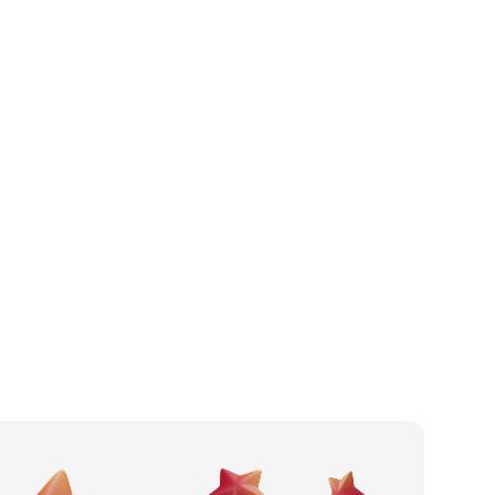
Kafić
Po gradu ili mjestu
Pizzeria
Posljednje recenzije
Fast food
Dodaj tvrtku
Slastičarnica
Ostavi recenziju
Pub
Catering
Noćni klub
Wine bar
Restoran