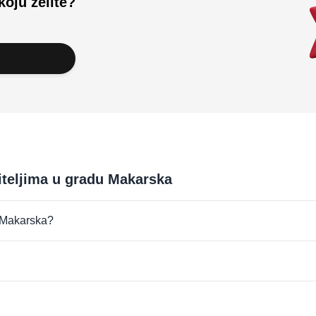
koju želite?
iteljima u gradu Makarska
u Makarska?