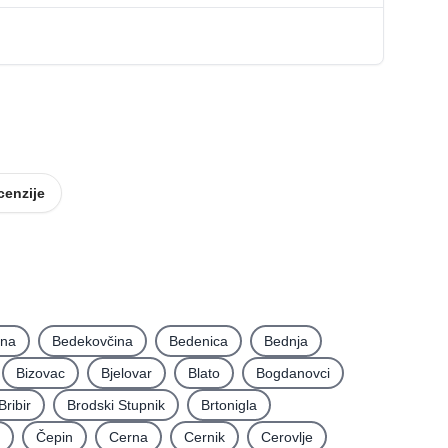
Smještaj
Oprema za ugostiteljstvo
cenzije
ina
Bedekovčina
Bedenica
Bednja
Bizovac
Bjelovar
Blato
Bogdanovci
Bribir
Brodski Stupnik
Brtonigla
Čepin
Cerna
Cernik
Cerovlje