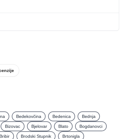
cenzije
ina
Bedekovčina
Bedenica
Bednja
Bizovac
Bjelovar
Blato
Bogdanovci
Bribir
Brodski Stupnik
Brtonigla