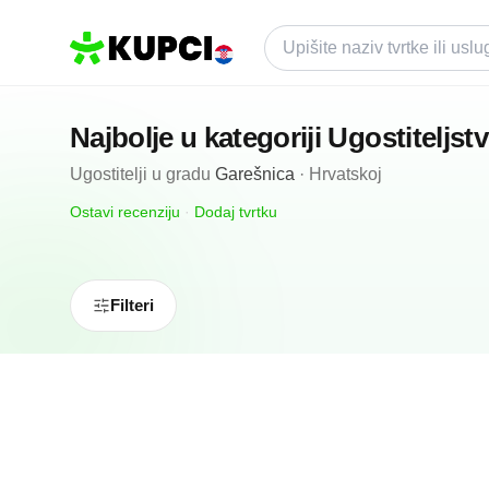
Najbolje u kategoriji
Ugostiteljst
Ugostitelji
u gradu
Garešnica
·
Hrvatskoj
Ostavi recenziju
·
Dodaj tvrtku
Filteri
N/A
(0 recenzija)
Restoran Kod Bake | Garešnica
Garešnica, HR