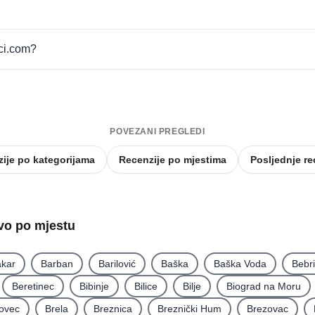
pci.com?
POVEZANI PREGLEDI
ije po kategorijama
Recenzije po mjestima
Posljednje re
tvo po mjestu
kar
Barban
Barilović
Baška
Baška Voda
Bebr
Beretinec
Bibinje
Bilice
Bilje
Biograd na Moru
ovec
Brela
Breznica
Breznički Hum
Brezovac