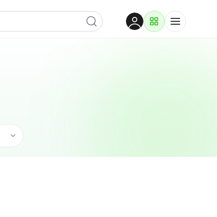
Dobrodošli
Prijavite se za pristup
Proizvodi i rješenja
Prijavi se
Ugostiteljstvo
Po kategoriji
Pogledaj podkategorije