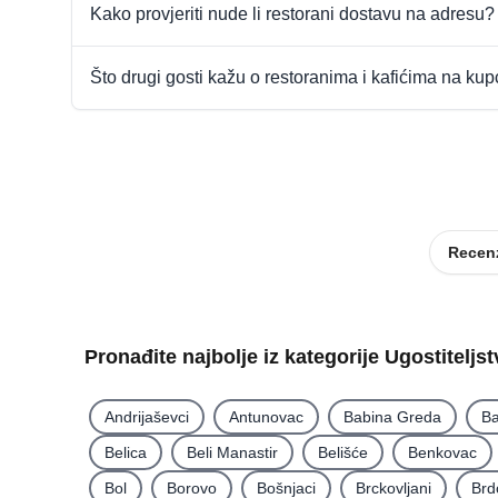
Kako provjeriti nude li restorani dostavu na adresu?
Što drugi gosti kažu o restoranima i kafićima na ku
Recenz
Pronađite najbolje iz kategorije Ugostiteljs
Andrijaševci
Antunovac
Babina Greda
Ba
Belica
Beli Manastir
Belišće
Benkovac
Bol
Borovo
Bošnjaci
Brckovljani
Brd