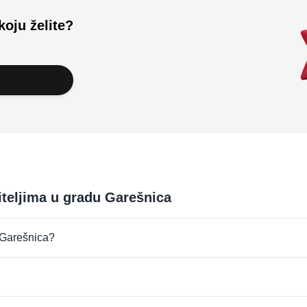
koju želite?
iteljima u gradu Garešnica
u Garešnica?