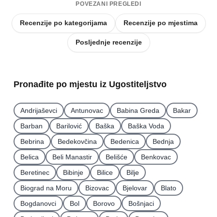
POVEZANI PREGLEDI
Recenzije po kategorijama
Recenzije po mjestima
Posljednje recenzije
Pronađite po mjestu iz Ugostiteljstvo
Andrijaševci
Antunovac
Babina Greda
Bakar
Barban
Barilović
Baška
Baška Voda
Bebrina
Bedekovčina
Bedenica
Bednja
Belica
Beli Manastir
Belišće
Benkovac
Beretinec
Bibinje
Bilice
Bilje
Biograd na Moru
Bizovac
Bjelovar
Blato
Bogdanovci
Bol
Borovo
Bošnjaci