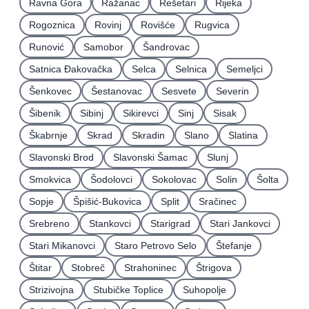
Ravna Gora
Ražanac
Rešetari
Rijeka
Rogoznica
Rovinj
Rovišće
Rugvica
Runović
Samobor
Šandrovac
Satnica Ðakovačka
Selca
Selnica
Semeljci
Šenkovec
Šestanovac
Sesvete
Severin
Šibenik
Sibinj
Sikirevci
Sinj
Sisak
Škabrnje
Skrad
Skradin
Slano
Slatina
Slavonski Brod
Slavonski Šamac
Slunj
Smokvica
Šodolovci
Sokolovac
Solin
Šolta
Sopje
Špišić-Bukovica
Split
Sračinec
Srebreno
Stankovci
Starigrad
Stari Jankovci
Stari Mikanovci
Staro Petrovo Selo
Štefanje
Štitar
Stobreč
Strahoninec
Štrigova
Strizivojna
Stubičke Toplice
Suhopolje