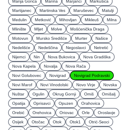
Marija Gorica
Marina
Marjanci
Markušica
Martijanec
Martinska Ves
Maruševec
Matulji
Medulin
Metković
Mihovljan
Mikleuš
Milna
Mlinište
Mljet
Molve
Mošćenička Draga
Motovun
Mursko Središće
Murter
Našice
Nedelišće
Nedeščina
Negoslavci
Netretić
Nijemci
Nin
Nova Bukovica
Nova Gradiška
Nova Kapela
Novalja
Nova Rača
Novi Golubovec
Novigrad
Novigrad Podravski
Novi Marof
Novi Vinodolski
Novo Virje
Novska
Nuštar
Ogulin
Okrug Gornji
Omiš
Omišalj
Opatija
Oprisavci
Opuzen
Orahovica
Orebić
Orehovica
Oriovac
Orle
Oroslavje
Osijek
Otočac
Otok
Otok1
Otrić-Seoci