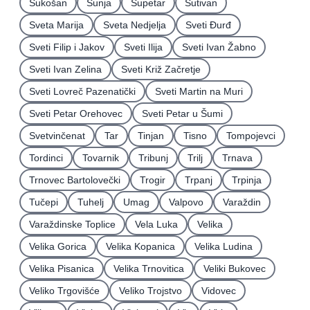
Sukošan
Sunja
Supetar
Sutivan
Sveta Marija
Sveta Nedjelja
Sveti Ðurđ
Sveti Filip i Jakov
Sveti Ilija
Sveti Ivan Žabno
Sveti Ivan Zelina
Sveti Križ Začretje
Sveti Lovreč Pazenatički
Sveti Martin na Muri
Sveti Petar Orehovec
Sveti Petar u Šumi
Svetvinčenat
Tar
Tinjan
Tisno
Tompojevci
Tordinci
Tovarnik
Tribunj
Trilj
Trnava
Trnovec Bartolovečki
Trogir
Trpanj
Trpinja
Tučepi
Tuhelj
Umag
Valpovo
Varaždin
Varaždinske Toplice
Vela Luka
Velika
Velika Gorica
Velika Kopanica
Velika Ludina
Velika Pisanica
Velika Trnovitica
Veliki Bukovec
Veliko Trgovišće
Veliko Trojstvo
Vidovec