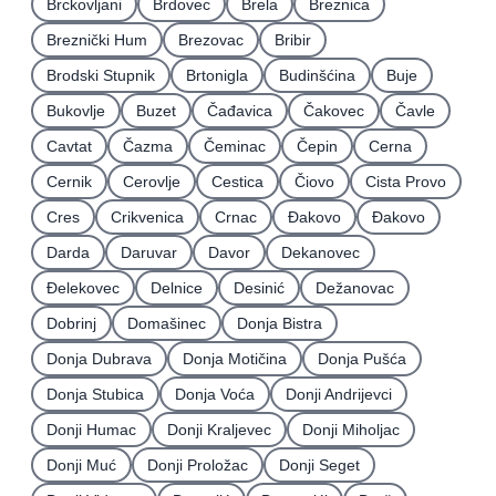
Brckovljani
Brdovec
Brela
Breznica
Breznički Hum
Brezovac
Bribir
Brodski Stupnik
Brtonigla
Budinšćina
Buje
Bukovlje
Buzet
Čađavica
Čakovec
Čavle
Cavtat
Čazma
Čeminac
Čepin
Cerna
Cernik
Cerovlje
Cestica
Čiovo
Cista Provo
Cres
Crikvenica
Crnac
Đakovo
Ðakovo
Darda
Daruvar
Davor
Dekanovec
Ðelekovec
Delnice
Desinić
Dežanovac
Dobrinj
Domašinec
Donja Bistra
Donja Dubrava
Donja Motičina
Donja Pušća
Donja Stubica
Donja Voća
Donji Andrijevci
Donji Humac
Donji Kraljevec
Donji Miholjac
Donji Muć
Donji Proložac
Donji Seget