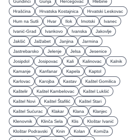
Gundinci
Gunja
Hercegovac
Hlebine
Hrašćina
Hrvatska Kostajnica
Hrvatski Leskovac
Hum na Sutli
Hvar
Ilok
Imotski
Ivanec
Ivanić-Grad
Ivankovo
Ivanska
Jakovlje
Jakšić
Jalžabet
Janjina
Jarmina
Jastrebarsko
Jelenje
Jelsa
Jesenice
Josipdol
Josipovac
Kali
Kalinovac
Kalnik
Kamanje
Kanfanar
Kapela
Kaptol
Karlovac
Karojba
Kastav
Kaštel Gomilica
Kaštelir
Kaštel Kambelovac
Kaštel Lukšić
Kaštel Novi
Kaštel Štafilić
Kaštel Stari
Kaštel Sućurac
Klakar
Klana
Klanjec
Klenovnik
Klinča Sela
Klis
Kloštar Ivanić
Kloštar Podravski
Knin
Kolan
Komiža