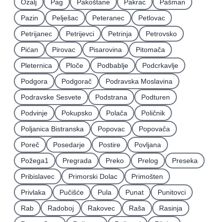
Ozalj
Pag
Pakoštane
Pakrac
Pašman
Pazin
Pelješac
Peteranec
Petlovac
Petrijanec
Petrijevci
Petrinja
Petrovsko
Pićan
Pirovac
Pisarovina
Pitomača
Pleternica
Ploče
Podbablje
Podcrkavlje
Podgora
Podgorač
Podravska Moslavina
Podravske Sesvete
Podstrana
Podturen
Podvinje
Pokupsko
Polača
Poličnik
Poljanica Bistranska
Popovac
Popovača
Poreč
Posedarje
Postire
Povljana
Požega1
Pregrada
Preko
Prelog
Preseka
Pribislavec
Primorski Dolac
Primošten
Privlaka
Pučišće
Pula
Punat
Punitovci
Rab
Radoboj
Rakovec
Raša
Rasinja