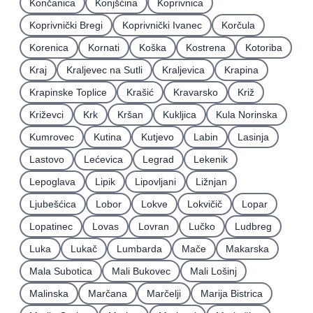
Končanica
Konjšćina
Koprivnica
Koprivnički Bregi
Koprivnički Ivanec
Korčula
Korenica
Kornati
Koška
Kostrena
Kotoriba
Kraj
Kraljevec na Sutli
Kraljevica
Krapina
Krapinske Toplice
Krašić
Kravarsko
Križ
Križevci
Krk
Kršan
Kukljica
Kula Norinska
Kumrovec
Kutina
Kutjevo
Labin
Lasinja
Lastovo
Lećevica
Legrad
Lekenik
Lepoglava
Lipik
Lipovljani
Ližnjan
Ljubešćica
Lobor
Lokve
Lokvičič
Lopar
Lopatinec
Lovas
Lovran
Lučko
Ludbreg
Luka
Lukač
Lumbarda
Mače
Makarska
Mala Subotica
Mali Bukovec
Mali Lošinj
Malinska
Marčana
Marčelji
Marija Bistrica