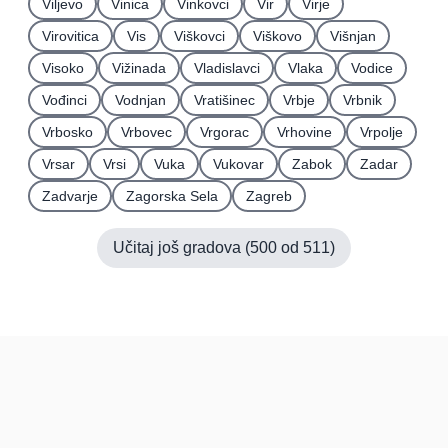
Viljevo
Vinica
Vinkovci
Vir
Virje
Virovitica
Vis
Viškovci
Viškovo
Višnjan
Visoko
Vižinada
Vladislavci
Vlaka
Vodice
Vođinci
Vodnjan
Vratišinec
Vrbje
Vrbnik
Vrbosko
Vrbovec
Vrgorac
Vrhovine
Vrpolje
Vrsar
Vrsi
Vuka
Vukovar
Zabok
Zadar
Zadvarje
Zagorska Sela
Zagreb
Učitaj još gradova (
500
od
511
)
Hrvatska