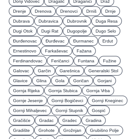
Donji Vidovec
Dragalić
Draganići
Draž
Drenje
Drenova
Drenovci
Drniš
Drnje
Dubrava
Dubravica
Dubrovnik
Duga Resa
Dugi Otok
Dugi Rat
Dugopolje
Dugo Selo
Ðurđenovac
Ðurđevac
Ðurmanec
Erdut
Ernestinovo
Farkaševac
Fažana
Ferdinandovac
Feričanci
Funtana
Fužine
Galovac
Garčin
Garešnica
Generalski Stol
Glavice
Glina
Gola
Goričan
Gorjani
Gornja Rijeka
Gornja Stubica
Gornja Vrba
Gornje Jesenje
Gornji Bogičevci
Gornji Kneginec
Gornji Mihaljevec
Gornji Stupnik
Gospić
Gračišće
Gradac
Gradec
Gradina
Gradište
Grohote
Grožnjan
Grubišno Polje