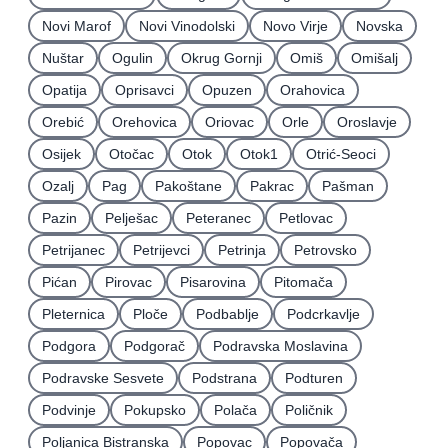
Novi Marof
Novi Vinodolski
Novo Virje
Novska
Nuštar
Ogulin
Okrug Gornji
Omiš
Omišalj
Opatija
Oprisavci
Opuzen
Orahovica
Orebić
Orehovica
Oriovac
Orle
Oroslavje
Osijek
Otočac
Otok
Otok1
Otrić-Seoci
Ozalj
Pag
Pakoštane
Pakrac
Pašman
Pazin
Pelješac
Peteranec
Petlovac
Petrijanec
Petrijevci
Petrinja
Petrovsko
Pićan
Pirovac
Pisarovina
Pitomača
Pleternica
Ploče
Podbablje
Podcrkavlje
Podgora
Podgorač
Podravska Moslavina
Podravske Sesvete
Podstrana
Podturen
Podvinje
Pokupsko
Polača
Poličnik
Poljanica Bistranska
Popovac
Popovača