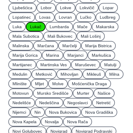
Ljubešćica
Lobor
Lokve
Lokvičič
Lopar
Lopatinec
Lovas
Lovran
Lučko
Ludbreg
Luka
Lukač
Lumbarda
Mače
Makarska
Mala Subotica
Mali Bukovec
Mali Lošinj
Malinska
Marčana
Marčelji
Marija Bistrica
Marija Gorica
Marina
Marjanci
Markušica
Martijanec
Martinska Ves
Maruševec
Matulji
Medulin
Metković
Mihovljan
Mikleuš
Milna
Mlinište
Mljet
Molve
Mošćenička Draga
Motovun
Mursko Središće
Murter
Našice
Nedelišće
Nedeščina
Negoslavci
Netretić
Nijemci
Nin
Nova Bukovica
Nova Gradiška
Nova Kapela
Novalja
Nova Rača
Novi Golubovec
Novigrad
Novigrad Podravski