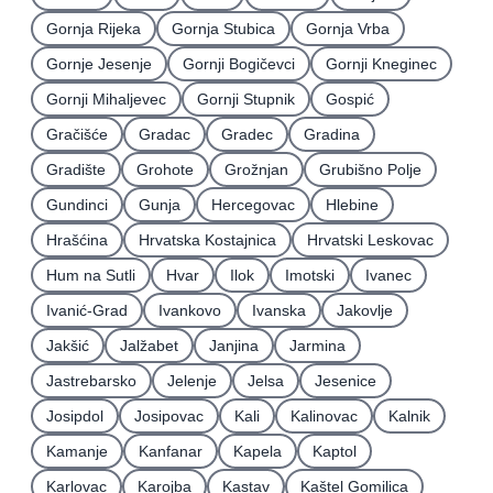
Gornja Rijeka
Gornja Stubica
Gornja Vrba
Gornje Jesenje
Gornji Bogičevci
Gornji Kneginec
Gornji Mihaljevec
Gornji Stupnik
Gospić
Gračišće
Gradac
Gradec
Gradina
Gradište
Grohote
Grožnjan
Grubišno Polje
Gundinci
Gunja
Hercegovac
Hlebine
Hrašćina
Hrvatska Kostajnica
Hrvatski Leskovac
Hum na Sutli
Hvar
Ilok
Imotski
Ivanec
Ivanić-Grad
Ivankovo
Ivanska
Jakovlje
Jakšić
Jalžabet
Janjina
Jarmina
Jastrebarsko
Jelenje
Jelsa
Jesenice
Josipdol
Josipovac
Kali
Kalinovac
Kalnik
Kamanje
Kanfanar
Kapela
Kaptol
Karlovac
Karojba
Kastav
Kaštel Gomilica