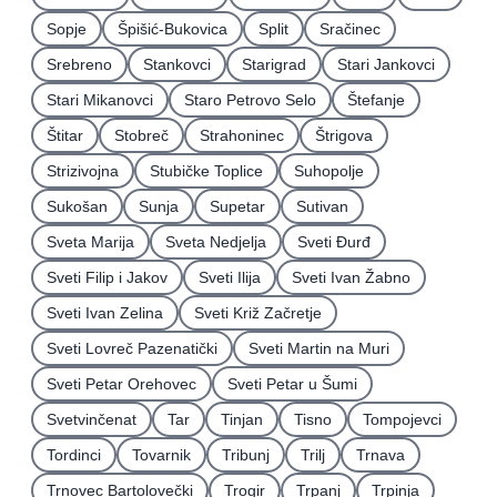
Sopje
Špišić-Bukovica
Split
Sračinec
Srebreno
Stankovci
Starigrad
Stari Jankovci
Stari Mikanovci
Staro Petrovo Selo
Štefanje
Štitar
Stobreč
Strahoninec
Štrigova
Strizivojna
Stubičke Toplice
Suhopolje
Sukošan
Sunja
Supetar
Sutivan
Sveta Marija
Sveta Nedjelja
Sveti Ðurđ
Sveti Filip i Jakov
Sveti Ilija
Sveti Ivan Žabno
Sveti Ivan Zelina
Sveti Križ Začretje
Sveti Lovreč Pazenatički
Sveti Martin na Muri
Sveti Petar Orehovec
Sveti Petar u Šumi
Svetvinčenat
Tar
Tinjan
Tisno
Tompojevci
Tordinci
Tovarnik
Tribunj
Trilj
Trnava
Trnovec Bartolovečki
Trogir
Trpanj
Trpinja