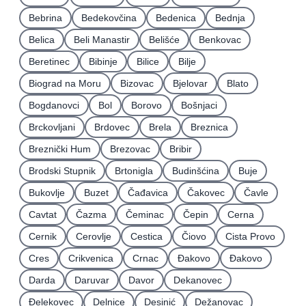
Bebrina
Bedekovčina
Bedenica
Bednja
Belica
Beli Manastir
Belišće
Benkovac
Beretinec
Bibinje
Bilice
Bilje
Biograd na Moru
Bizovac
Bjelovar
Blato
Bogdanovci
Bol
Borovo
Bošnjaci
Brckovljani
Brdovec
Brela
Breznica
Breznički Hum
Brezovac
Bribir
Brodski Stupnik
Brtonigla
Budinšćina
Buje
Bukovlje
Buzet
Čađavica
Čakovec
Čavle
Cavtat
Čazma
Čeminac
Čepin
Cerna
Cernik
Cerovlje
Cestica
Čiovo
Cista Provo
Cres
Crikvenica
Crnac
Đakovo
Ðakovo
Darda
Daruvar
Davor
Dekanovec
Ðelekovec
Delnice
Desinić
Dežanovac