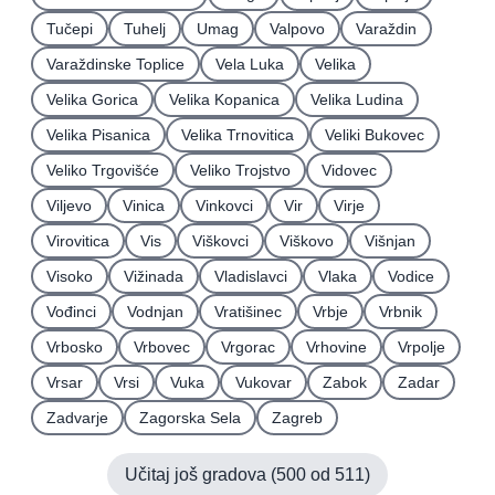
Tučepi
Tuhelj
Umag
Valpovo
Varaždin
Varaždinske Toplice
Vela Luka
Velika
Velika Gorica
Velika Kopanica
Velika Ludina
Velika Pisanica
Velika Trnovitica
Veliki Bukovec
Veliko Trgovišće
Veliko Trojstvo
Vidovec
Viljevo
Vinica
Vinkovci
Vir
Virje
Virovitica
Vis
Viškovci
Viškovo
Višnjan
Visoko
Vižinada
Vladislavci
Vlaka
Vodice
Vođinci
Vodnjan
Vratišinec
Vrbje
Vrbnik
Vrbosko
Vrbovec
Vrgorac
Vrhovine
Vrpolje
Vrsar
Vrsi
Vuka
Vukovar
Zabok
Zadar
Zadvarje
Zagorska Sela
Zagreb
Učitaj još gradova (
500
od
511
)