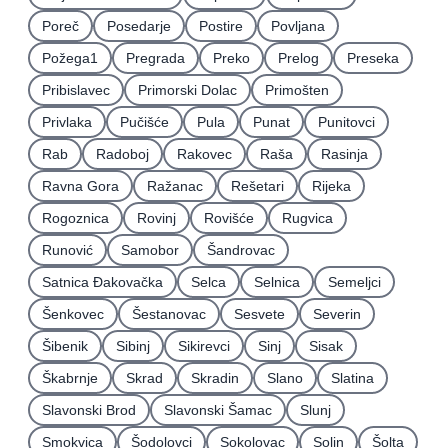
Poreč
Posedarje
Postire
Povljana
Požega1
Pregrada
Preko
Prelog
Preseka
Pribislavec
Primorski Dolac
Primošten
Privlaka
Pučišće
Pula
Punat
Punitovci
Rab
Radoboj
Rakovec
Raša
Rasinja
Ravna Gora
Ražanac
Rešetari
Rijeka
Rogoznica
Rovinj
Rovišće
Rugvica
Runović
Samobor
Šandrovac
Satnica Ðakovačka
Selca
Selnica
Semeljci
Šenkovec
Šestanovac
Sesvete
Severin
Šibenik
Sibinj
Sikirevci
Sinj
Sisak
Škabrnje
Skrad
Skradin
Slano
Slatina
Slavonski Brod
Slavonski Šamac
Slunj
Smokvica
Šodolovci
Sokolovac
Solin
Šolta