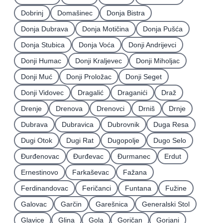
Dobrinj
Domašinec
Donja Bistra
Donja Dubrava
Donja Motičina
Donja Pušća
Donja Stubica
Donja Voća
Donji Andrijevci
Donji Humac
Donji Kraljevec
Donji Miholjac
Donji Muć
Donji Proložac
Donji Seget
Donji Vidovec
Dragalić
Draganići
Draž
Drenje
Drenova
Drenovci
Drniš
Drnje
Dubrava
Dubravica
Dubrovnik
Duga Resa
Dugi Otok
Dugi Rat
Dugopolje
Dugo Selo
Ðurđenovac
Ðurđevac
Ðurmanec
Erdut
Ernestinovo
Farkaševac
Fažana
Ferdinandovac
Feričanci
Funtana
Fužine
Galovac
Garčin
Garešnica
Generalski Stol
Glavice
Glina
Gola
Goričan
Gorjani