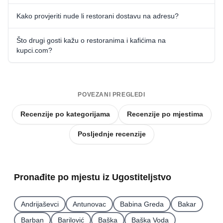
Kako provjeriti nude li restorani dostavu na adresu?
Što drugi gosti kažu o restoranima i kafićima na
kupci.com?
POVEZANI PREGLEDI
Recenzije po kategorijama
Recenzije po mjestima
Posljednje recenzije
Pronađite po mjestu iz Ugostiteljstvo
Andrijaševci
Antunovac
Babina Greda
Bakar
Barban
Barilović
Baška
Baška Voda