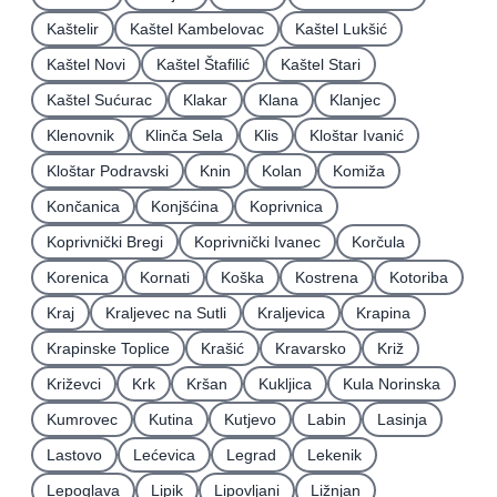
Kaštelir
Kaštel Kambelovac
Kaštel Lukšić
Kaštel Novi
Kaštel Štafilić
Kaštel Stari
Kaštel Sućurac
Klakar
Klana
Klanjec
Klenovnik
Klinča Sela
Klis
Kloštar Ivanić
Kloštar Podravski
Knin
Kolan
Komiža
Končanica
Konjšćina
Koprivnica
Koprivnički Bregi
Koprivnički Ivanec
Korčula
Korenica
Kornati
Koška
Kostrena
Kotoriba
Kraj
Kraljevec na Sutli
Kraljevica
Krapina
Krapinske Toplice
Krašić
Kravarsko
Križ
Križevci
Krk
Kršan
Kukljica
Kula Norinska
Kumrovec
Kutina
Kutjevo
Labin
Lasinja
Lastovo
Lećevica
Legrad
Lekenik
Lepoglava
Lipik
Lipovljani
Ližnjan