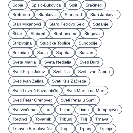
Sopje
Špišić-Bukovica
Split
Sračinec
Srebreno
Stankovci
Starigrad
Stari Jankovci
Stari Mikanovci
Staro Petrovo Selo
Štefanje
Štitar
Stobreč
Strahoninec
Štrigova
Strizivojna
Stubičke Toplice
Suhopolje
Sukošan
Sunja
Supetar
Sutivan
Sveta Marija
Sveta Nedjelja
Sveti Ðurđ
Sveti Filip i Jakov
Sveti Ilija
Sveti Ivan Žabno
Sveti Ivan Zelina
Sveti Križ Začretje
Sveti Lovreč Pazenatički
Sveti Martin na Muri
Sveti Petar Orehovec
Sveti Petar u Šumi
Svetvinčenat
Tar
Tinjan
Tisno
Tompojevci
Tordinci
Tovarnik
Tribunj
Trilj
Trnava
Trnovec Bartolovečki
Trogir
Trpanj
Trpinja