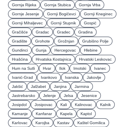
Gornja Rijeka
Gornja Stubica
Gornja Vrba
Gornje Jesenje
Gornji Bogičevci
Gornji Kneginec
Gornji Mihaljevec
Gornji Stupnik
Gospić
Gračišće
Gradac
Gradec
Gradina
Gradište
Grohote
Grožnjan
Grubišno Polje
Gundinci
Gunja
Hercegovac
Hlebine
Hrašćina
Hrvatska Kostajnica
Hrvatski Leskovac
Hum na Sutli
Hvar
Ilok
Imotski
Ivanec
Ivanić-Grad
Ivankovo
Ivanska
Jakovlje
Jakšić
Jalžabet
Janjina
Jarmina
Jastrebarsko
Jelenje
Jelsa
Jesenice
Josipdol
Josipovac
Kali
Kalinovac
Kalnik
Kamanje
Kanfanar
Kapela
Kaptol
Karlovac
Karojba
Kastav
Kaštel Gomilica