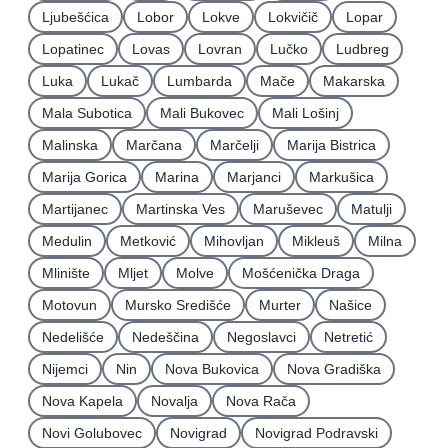
Ljubešćica
Lobor
Lokve
Lokvičič
Lopar
Lopatinec
Lovas
Lovran
Lučko
Ludbreg
Luka
Lukač
Lumbarda
Mače
Makarska
Mala Subotica
Mali Bukovec
Mali Lošinj
Malinska
Marčana
Marčelji
Marija Bistrica
Marija Gorica
Marina
Marjanci
Markušica
Martijanec
Martinska Ves
Maruševec
Matulji
Medulin
Metković
Mihovljan
Mikleuš
Milna
Mlinište
Mljet
Molve
Mošćenička Draga
Motovun
Mursko Središće
Murter
Našice
Nedelišće
Nedeščina
Negoslavci
Netretić
Nijemci
Nin
Nova Bukovica
Nova Gradiška
Nova Kapela
Novalja
Nova Rača
Novi Golubovec
Novigrad
Novigrad Podravski