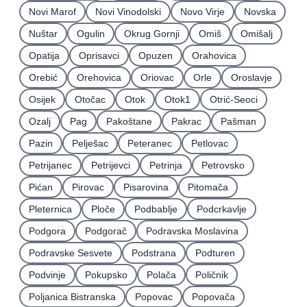
Novi Marof
Novi Vinodolski
Novo Virje
Novska
Nuštar
Ogulin
Okrug Gornji
Omiš
Omišalj
Opatija
Oprisavci
Opuzen
Orahovica
Orebić
Orehovica
Oriovac
Orle
Oroslavje
Osijek
Otočac
Otok
Otok1
Otrić-Seoci
Ozalj
Pag
Pakoštane
Pakrac
Pašman
Pazin
Pelješac
Peteranec
Petlovac
Petrijanec
Petrijevci
Petrinja
Petrovsko
Pićan
Pirovac
Pisarovina
Pitomača
Pleternica
Ploče
Podbablje
Podcrkavlje
Podgora
Podgorač
Podravska Moslavina
Podravske Sesvete
Podstrana
Podturen
Podvinje
Pokupsko
Polača
Poličnik
Poljanica Bistranska
Popovac
Popovača