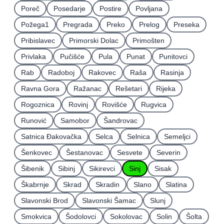
Poreč
Posedarje
Postire
Povljana
Požega1
Pregrada
Preko
Prelog
Preseka
Pribislavec
Primorski Dolac
Primošten
Privlaka
Pučišće
Pula
Punat
Punitovci
Rab
Radoboj
Rakovec
Raša
Rasinja
Ravna Gora
Ražanac
Rešetari
Rijeka
Rogoznica
Rovinj
Rovišće
Rugvica
Runović
Samobor
Šandrovac
Satnica Ðakovačka
Selca
Selnica
Semeljci
Šenkovec
Šestanovac
Sesvete
Severin
Šibenik
Sibinj
Sikirevci
Sinj
Sisak
Škabrnje
Skrad
Skradin
Slano
Slatina
Slavonski Brod
Slavonski Šamac
Slunj
Smokvica
Šodolovci
Sokolovac
Solin
Šolta