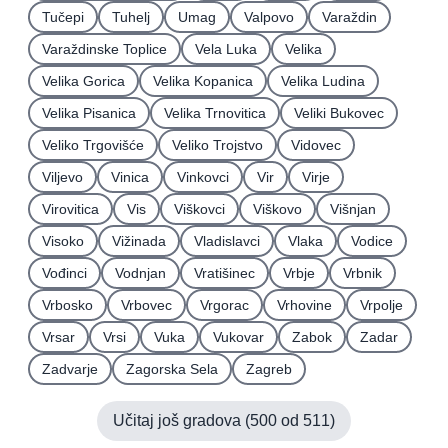
Tučepi
Tuhelj
Umag
Valpovo
Varaždin
Varaždinske Toplice
Vela Luka
Velika
Velika Gorica
Velika Kopanica
Velika Ludina
Velika Pisanica
Velika Trnovitica
Veliki Bukovec
Veliko Trgovišće
Veliko Trojstvo
Vidovec
Viljevo
Vinica
Vinkovci
Vir
Virje
Virovitica
Vis
Viškovci
Viškovo
Višnjan
Visoko
Vižinada
Vladislavci
Vlaka
Vodice
Vođinci
Vodnjan
Vratišinec
Vrbje
Vrbnik
Vrbosko
Vrbovec
Vrgorac
Vrhovine
Vrpolje
Vrsar
Vrsi
Vuka
Vukovar
Zabok
Zadar
Zadvarje
Zagorska Sela
Zagreb
Učitaj još gradova (
500
od
511
)