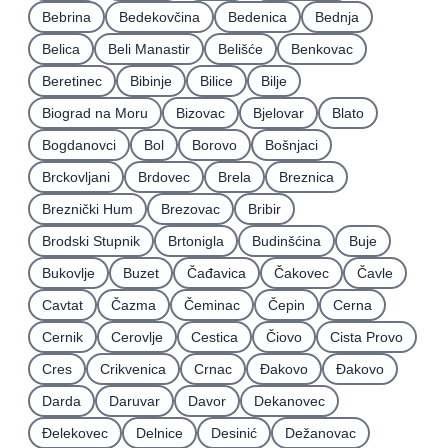
Bebrina
Bedekovčina
Bedenica
Bednja
Belica
Beli Manastir
Belišće
Benkovac
Beretinec
Bibinje
Bilice
Bilje
Biograd na Moru
Bizovac
Bjelovar
Blato
Bogdanovci
Bol
Borovo
Bošnjaci
Brckovljani
Brdovec
Brela
Breznica
Breznički Hum
Brezovac
Bribir
Brodski Stupnik
Brtonigla
Budinšćina
Buje
Bukovlje
Buzet
Čađavica
Čakovec
Čavle
Cavtat
Čazma
Čeminac
Čepin
Cerna
Cernik
Cerovlje
Cestica
Čiovo
Cista Provo
Cres
Crikvenica
Crnac
Đakovo
Ðakovo
Darda
Daruvar
Davor
Dekanovec
Ðelekovec
Delnice
Desinić
Dežanovac