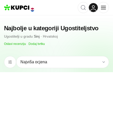
Najbolje u kategoriji
Ugostiteljstvo
Ugostitelji
u gradu
Sinj
·
Hrvatskoj
Ostavi recenziju
·
Dodaj tvrtku
N/A
(0 recenzija)
Catering4You
Sinj, HR