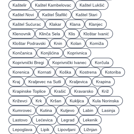
Kaštelir
Kaštel Kambelovac
Kaštel Lukšić
Kaštel Novi
Kaštel Štafilić
Kaštel Stari
Kaštel Sućurac
Klakar
Klana
Klanjec
Klenovnik
Klinča Sela
Klis
Kloštar Ivanić
Kloštar Podravski
Knin
Kolan
Komiža
Končanica
Konjšćina
Koprivnica
Koprivnički Bregi
Koprivnički Ivanec
Korčula
Korenica
Kornati
Koška
Kostrena
Kotoriba
Kraj
Kraljevec na Sutli
Kraljevica
Krapina
Krapinske Toplice
Krašić
Kravarsko
Križ
Križevci
Krk
Kršan
Kukljica
Kula Norinska
Kumrovec
Kutina
Kutjevo
Labin
Lasinja
Lastovo
Lećevica
Legrad
Lekenik
Lepoglava
Lipik
Lipovljani
Ližnjan