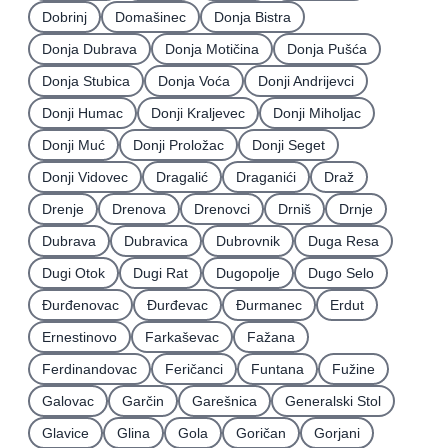
Dobrinj
Domašinec
Donja Bistra
Donja Dubrava
Donja Motičina
Donja Pušća
Donja Stubica
Donja Voća
Donji Andrijevci
Donji Humac
Donji Kraljevec
Donji Miholjac
Donji Muć
Donji Proložac
Donji Seget
Donji Vidovec
Dragalić
Draganići
Draž
Drenje
Drenova
Drenovci
Drniš
Drnje
Dubrava
Dubravica
Dubrovnik
Duga Resa
Dugi Otok
Dugi Rat
Dugopolje
Dugo Selo
Ðurđenovac
Ðurđevac
Ðurmanec
Erdut
Ernestinovo
Farkaševac
Fažana
Ferdinandovac
Feričanci
Funtana
Fužine
Galovac
Garčin
Garešnica
Generalski Stol
Glavice
Glina
Gola
Goričan
Gorjani