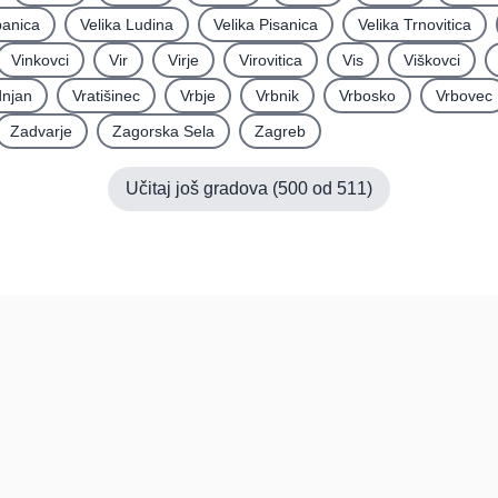
panica
Velika Ludina
Velika Pisanica
Velika Trnovitica
Vinkovci
Vir
Virje
Virovitica
Vis
Viškovci
njan
Vratišinec
Vrbje
Vrbnik
Vrbosko
Vrbovec
Zadvarje
Zagorska Sela
Zagreb
Učitaj još gradova (
500
od
511
)
Pomoć
Platfo
FAQ
O nama
Kontakt
Paketi
Povratne informacije
Dokumen