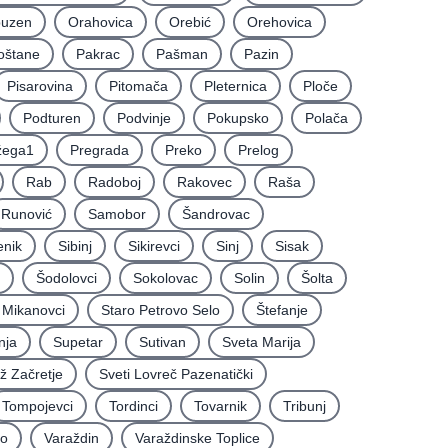
uzen
Orahovica
Orebić
Orehovica
oštane
Pakrac
Pašman
Pazin
Pisarovina
Pitomača
Pleternica
Ploče
Podturen
Podvinje
Pokupsko
Polača
žega1
Pregrada
Preko
Prelog
Rab
Radoboj
Rakovec
Raša
Runović
Samobor
Šandrovac
enik
Sibinj
Sikirevci
Sinj
Sisak
Šodolovci
Sokolovac
Solin
Šolta
i Mikanovci
Staro Petrovo Selo
Štefanje
nja
Supetar
Sutivan
Sveta Marija
iž Začretje
Sveti Lovreč Pazenatički
Tompojevci
Tordinci
Tovarnik
Tribunj
vo
Varaždin
Varaždinske Toplice