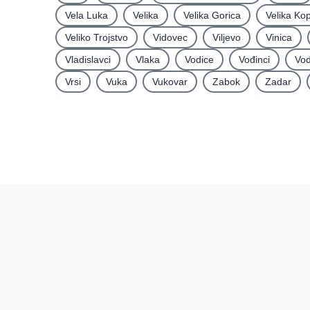
Vela Luka
Velika
Velika Gorica
Velika Ko
Veliko Trojstvo
Vidovec
Viljevo
Vinica
Vladislavci
Vlaka
Vodice
Vođinci
Vod
Vrsi
Vuka
Vukovar
Zabok
Zadar
Recenzije
Hrvatska
Recenzije po mjestima
Recenzije po kategorijama
Pravi kupci, prave recenzije.
Posljednje recenzije