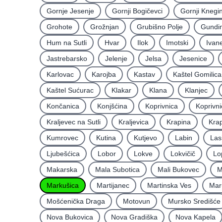
Gornje Jesenje
Gornji Bogičevci
Gornji Knegi
Grohote
Grožnjan
Grubišno Polje
Gundin
Hum na Sutli
Hvar
Ilok
Imotski
Ivan
Jastrebarsko
Jelenje
Jelsa
Jesenice
Karlovac
Karojba
Kastav
Kaštel Gomilica
Kaštel Sućurac
Klakar
Klana
Klanjec
Končanica
Konjšćina
Koprivnica
Koprivni
Kraljevec na Sutli
Kraljevica
Krapina
Krap
Kumrovec
Kutina
Kutjevo
Labin
Las
Ljubešćica
Lobor
Lokve
Lokvičič
Lo
Makarska
Mala Subotica
Mali Bukovec
M
Markušica
Martijanec
Martinska Ves
Mar
Mošćenička Draga
Motovun
Mursko Središće
Nova Bukovica
Nova Gradiška
Nova Kapela