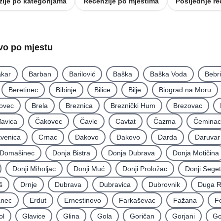
ije po kategorijama
Recenzije po mjestima
Posljednje re
tvo po mjestu
kar
Barban
Barilović
Baška
Baška Voda
Bebr
Beretinec
Bibinje
Bilice
Bilje
Biograd na Moru
ovec
Brela
Breznica
Breznički Hum
Brezovac
avica
Čakovec
Čavle
Cavtat
Čazma
Čeminac
kvenica
Crnac
Đakovo
Ðakovo
Darda
Daruvar
Domašinec
Donja Bistra
Donja Dubrava
Donja Motičina
Donji Miholjac
Donji Muć
Donji Proložac
Donji Seget
š
Drnje
Dubrava
Dubravica
Dubrovnik
Duga 
nec
Erdut
Ernestinovo
Farkaševac
Fažana
F
ol
Glavice
Glina
Gola
Goričan
Gorjani
Go