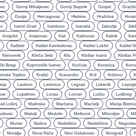
nec
Gornji Mihaljevec
Gornji Stupnik
Gospić
Gračiš
ci
Gunja
Hercegovac
Hlebine
Hrašćina
Hrvat
ec
Ivanić-Grad
Ivankovo
Ivanska
Jakovlje
Jakš
Josipdol
Josipovac
Kali
Kalinovac
Kalnik
Kam
Kaštelir
Kaštel Kambelovac
Kaštel Lukšić
Kaštel N
Klenovnik
Klinča Sela
Klis
Kloštar Ivanić
Kloštar P
čki Bregi
Koprivnički Ivanec
Korčula
Korenica
Korna
inske Toplice
Krašić
Kravarsko
Križ
Križevci
K
inja
Lastovo
Lećevica
Legrad
Lekenik
Lepogl
par
Lopatinec
Lovas
Lovran
Lučko
Ludbreg
ali Lošinj
Malinska
Marčana
Marčelji
Marija Bistric
uševec
Matulji
Medulin
Metković
Mihovljan
Mi
Murter
Našice
Nedelišće
Nedeščina
Negoslav
Novalja
Nova Rača
Novi Golubovec
Novigrad
N