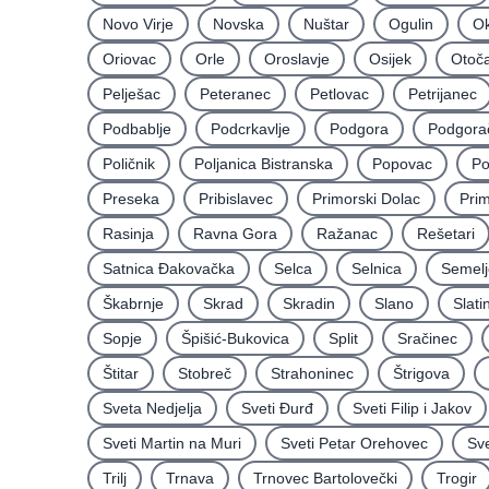
Novo Virje
Novska
Nuštar
Ogulin
Ok
Oriovac
Orle
Oroslavje
Osijek
Otoč
Pelješac
Peteranec
Petlovac
Petrijanec
Podbablje
Podcrkavlje
Podgora
Podgora
Poličnik
Poljanica Bistranska
Popovac
Po
Preseka
Pribislavec
Primorski Dolac
Pri
Rasinja
Ravna Gora
Ražanac
Rešetari
Satnica Ðakovačka
Selca
Selnica
Semelj
Škabrnje
Skrad
Skradin
Slano
Slati
Sopje
Špišić-Bukovica
Split
Sračinec
Štitar
Stobreč
Strahoninec
Štrigova
Sveta Nedjelja
Sveti Ðurđ
Sveti Filip i Jakov
Sveti Martin na Muri
Sveti Petar Orehovec
Sve
Trilj
Trnava
Trnovec Bartolovečki
Trogir