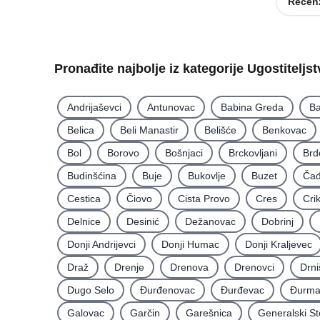
Recenz
Pronađite najbolje iz kategorije Ugostiteljs
Andrijaševci
Antunovac
Babina Greda
Ba
Belica
Beli Manastir
Belišće
Benkovac
Bol
Borovo
Bošnjaci
Brckovljani
Brd
Budinšćina
Buje
Bukovlje
Buzet
Čađ
Cestica
Čiovo
Cista Provo
Cres
Cri
Delnice
Desinić
Dežanovac
Dobrinj
Donji Andrijevci
Donji Humac
Donji Kraljevec
Draž
Drenje
Drenova
Drenovci
Drni
Dugo Selo
Ðurđenovac
Ðurđevac
Ðurma
Galovac
Garčin
Garešnica
Generalski St