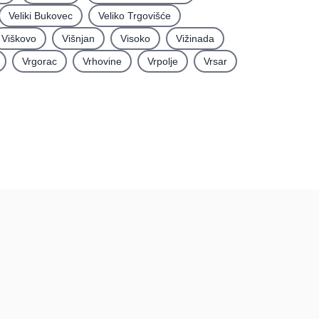
Veliki Bukovec
Veliko Trgovišće
Viškovo
Višnjan
Visoko
Vižinada
Vrgorac
Vrhovine
Vrpolje
Vrsar
rma
Podatci
Uvjeti korištenja
Pravila recenzija
tacija
Postupak prijave i
uklanjanja sadržaja
Politika privatnosti