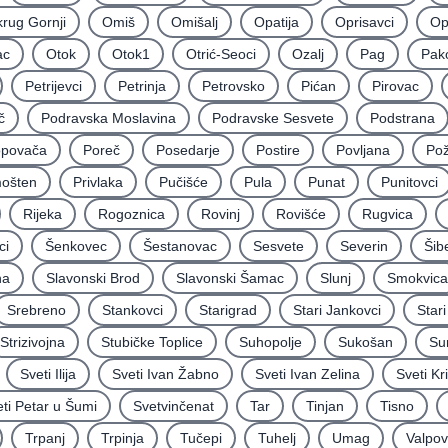
rug Gornji
Omiš
Omišalj
Opatija
Oprisavci
Op
ac
Otok
Otok1
Otrić-Seoci
Ozalj
Pag
Pak
Petrijevci
Petrinja
Petrovsko
Pićan
Pirovac
č
Podravska Moslavina
Podravske Sesvete
Podstrana
povača
Poreč
Posedarje
Postire
Povljana
Po
mošten
Privlaka
Pučišće
Pula
Punat
Punitovci
Rijeka
Rogoznica
Rovinj
Rovišće
Rugvica
ci
Šenkovec
Šestanovac
Sesvete
Severin
Šib
na
Slavonski Brod
Slavonski Šamac
Slunj
Smokvica
Srebreno
Stankovci
Starigrad
Stari Jankovci
Star
Strizivojna
Stubičke Toplice
Suhopolje
Sukošan
Su
Sveti Ilija
Sveti Ivan Žabno
Sveti Ivan Zelina
Sveti Kr
ti Petar u Šumi
Svetvinčenat
Tar
Tinjan
Tisno
Trpanj
Trpinja
Tučepi
Tuhelj
Umag
Valpo