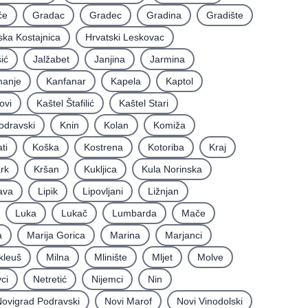
će
Gradac
Gradec
Gradina
Gradište
ska Kostajnica
Hrvatski Leskovac
ić
Jalžabet
Janjina
Jarmina
anje
Kanfanar
Kapela
Kaptol
ovi
Kaštel Štafilić
Kaštel Stari
odravski
Knin
Kolan
Komiža
ti
Koška
Kostrena
Kotoriba
Kraj
rk
Kršan
Kukljica
Kula Norinska
ava
Lipik
Lipovljani
Ližnjan
Luka
Lukač
Lumbarda
Mače
a
Marija Gorica
Marina
Marjanci
kleuš
Milna
Mlinište
Mljet
Molve
ci
Netretić
Nijemci
Nin
ovigrad Podravski
Novi Marof
Novi Vinodolski