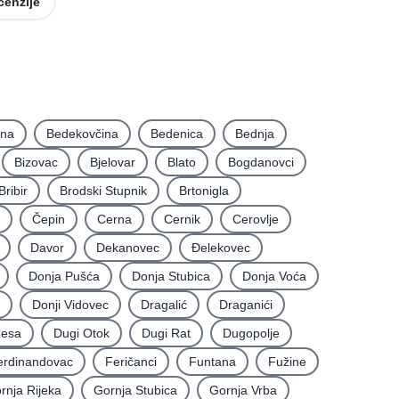
cenzije
ina
Bedekovčina
Bedenica
Bednja
Bizovac
Bjelovar
Blato
Bogdanovci
Bribir
Brodski Stupnik
Brtonigla
Čepin
Cerna
Cernik
Cerovlje
Davor
Dekanovec
Ðelekovec
Donja Pušća
Donja Stubica
Donja Voća
Donji Vidovec
Dragalić
Draganići
Resa
Dugi Otok
Dugi Rat
Dugopolje
erdinandovac
Feričanci
Funtana
Fužine
rnja Rijeka
Gornja Stubica
Gornja Vrba