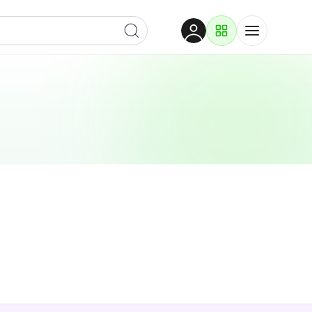
Dobrodošli
Prijavite se za pristup
Proizvodi i rješenja
Prijavi se
Po kategoriji