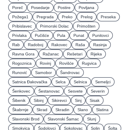
Poreč
Posedarje
Postire
Povljana
Požega1
Pregrada
Preko
Prelog
Preseka
Pribislavec
Primorski Dolac
Primošten
Privlaka
Pučišće
Pula
Punat
Punitovci
Rab
Radoboj
Rakovec
Raša
Rasinja
Ravna Gora
Ražanac
Rešetari
Rijeka
Rogoznica
Rovinj
Rovišće
Rugvica
Runović
Samobor
Šandrovac
Satnica Ðakovačka
Selca
Selnica
Semeljci
Šenkovec
Šestanovac
Sesvete
Severin
Šibenik
Sibinj
Sikirevci
Sinj
Sisak
Škabrnje
Skrad
Skradin
Slano
Slatina
Slavonski Brod
Slavonski Šamac
Slunj
Smokvica
Šodolovci
Sokolovac
Solin
Šolta