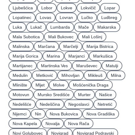
Ljubešćica
Lobor
Lokve
Lokvičič
Lopar
Lopatinec
Lovas
Lovran
Lučko
Ludbreg
Luka
Lukač
Lumbarda
Mače
Makarska
Mala Subotica
Mali Bukovec
Mali Lošinj
Malinska
Marčana
Marčelji
Marija Bistrica
Marija Gorica
Marina
Marjanci
Markušica
Martijanec
Martinska Ves
Maruševec
Matulji
Medulin
Metković
Mihovljan
Mikleuš
Milna
Mlinište
Mljet
Molve
Mošćenička Draga
Motovun
Mursko Središće
Murter
Našice
Nedelišće
Nedeščina
Negoslavci
Netretić
Nijemci
Nin
Nova Bukovica
Nova Gradiška
Nova Kapela
Novalja
Nova Rača
Novi Golubovec
Novigrad
Novigrad Podravski