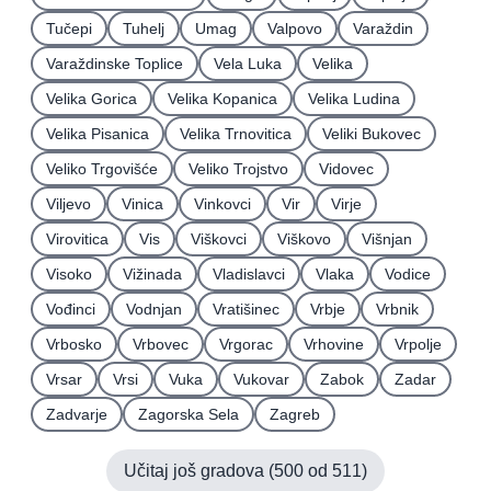
Tučepi
Tuhelj
Umag
Valpovo
Varaždin
Varaždinske Toplice
Vela Luka
Velika
Velika Gorica
Velika Kopanica
Velika Ludina
Velika Pisanica
Velika Trnovitica
Veliki Bukovec
Veliko Trgovišće
Veliko Trojstvo
Vidovec
Viljevo
Vinica
Vinkovci
Vir
Virje
Virovitica
Vis
Viškovci
Viškovo
Višnjan
Visoko
Vižinada
Vladislavci
Vlaka
Vodice
Vođinci
Vodnjan
Vratišinec
Vrbje
Vrbnik
Vrbosko
Vrbovec
Vrgorac
Vrhovine
Vrpolje
Vrsar
Vrsi
Vuka
Vukovar
Zabok
Zadar
Zadvarje
Zagorska Sela
Zagreb
Učitaj još gradova (
500
od
511
)