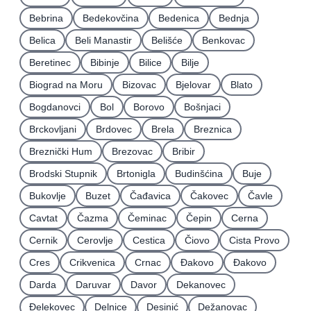
Bebrina
Bedekovčina
Bedenica
Bednja
Belica
Beli Manastir
Belišće
Benkovac
Beretinec
Bibinje
Bilice
Bilje
Biograd na Moru
Bizovac
Bjelovar
Blato
Bogdanovci
Bol
Borovo
Bošnjaci
Brckovljani
Brdovec
Brela
Breznica
Breznički Hum
Brezovac
Bribir
Brodski Stupnik
Brtonigla
Budinšćina
Buje
Bukovlje
Buzet
Čađavica
Čakovec
Čavle
Cavtat
Čazma
Čeminac
Čepin
Cerna
Cernik
Cerovlje
Cestica
Čiovo
Cista Provo
Cres
Crikvenica
Crnac
Đakovo
Ðakovo
Darda
Daruvar
Davor
Dekanovec
Ðelekovec
Delnice
Desinić
Dežanovac