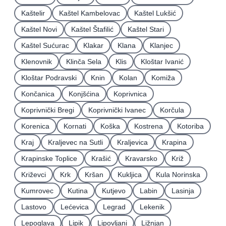
Kaštelir
Kaštel Kambelovac
Kaštel Lukšić
Kaštel Novi
Kaštel Štafilić
Kaštel Stari
Kaštel Sućurac
Klakar
Klana
Klanjec
Klenovnik
Klinča Sela
Klis
Kloštar Ivanić
Kloštar Podravski
Knin
Kolan
Komiža
Končanica
Konjšćina
Koprivnica
Koprivnički Bregi
Koprivnički Ivanec
Korčula
Korenica
Kornati
Koška
Kostrena
Kotoriba
Kraj
Kraljevec na Sutli
Kraljevica
Krapina
Krapinske Toplice
Krašić
Kravarsko
Križ
Križevci
Krk
Kršan
Kukljica
Kula Norinska
Kumrovec
Kutina
Kutjevo
Labin
Lasinja
Lastovo
Lećevica
Legrad
Lekenik
Lepoglava
Lipik
Lipovljani
Ližnjan