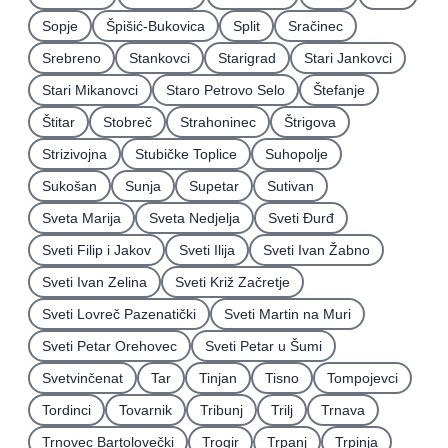
Sopje
Špišić-Bukovica
Split
Sračinec
Srebreno
Stankovci
Starigrad
Stari Jankovci
Stari Mikanovci
Staro Petrovo Selo
Štefanje
Štitar
Stobreč
Strahoninec
Štrigova
Strizivojna
Stubičke Toplice
Suhopolje
Sukošan
Sunja
Supetar
Sutivan
Sveta Marija
Sveta Nedjelja
Sveti Ðurđ
Sveti Filip i Jakov
Sveti Ilija
Sveti Ivan Žabno
Sveti Ivan Zelina
Sveti Križ Začretje
Sveti Lovreč Pazenatički
Sveti Martin na Muri
Sveti Petar Orehovec
Sveti Petar u Šumi
Svetvinčenat
Tar
Tinjan
Tisno
Tompojevci
Tordinci
Tovarnik
Tribunj
Trilj
Trnava
Trnovec Bartolovečki
Trogir
Trpanj
Trpinja