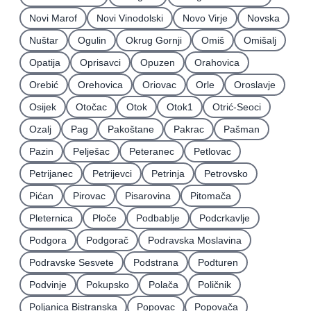
Novi Marof
Novi Vinodolski
Novo Virje
Novska
Nuštar
Ogulin
Okrug Gornji
Omiš
Omišalj
Opatija
Oprisavci
Opuzen
Orahovica
Orebić
Orehovica
Oriovac
Orle
Oroslavje
Osijek
Otočac
Otok
Otok1
Otrić-Seoci
Ozalj
Pag
Pakoštane
Pakrac
Pašman
Pazin
Pelješac
Peteranec
Petlovac
Petrijanec
Petrijevci
Petrinja
Petrovsko
Pićan
Pirovac
Pisarovina
Pitomača
Pleternica
Ploče
Podbablje
Podcrkavlje
Podgora
Podgorač
Podravska Moslavina
Podravske Sesvete
Podstrana
Podturen
Podvinje
Pokupsko
Polača
Poličnik
Poljanica Bistranska
Popovac
Popovača