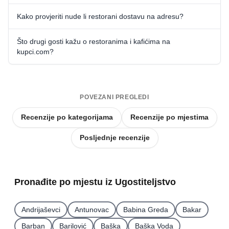
Kako provjeriti nude li restorani dostavu na adresu?
Što drugi gosti kažu o restoranima i kafićima na
kupci.com?
POVEZANI PREGLEDI
Recenzije po kategorijama
Recenzije po mjestima
Posljednje recenzije
Pronađite po mjestu iz Ugostiteljstvo
Andrijaševci
Antunovac
Babina Greda
Bakar
Barban
Barilović
Baška
Baška Voda