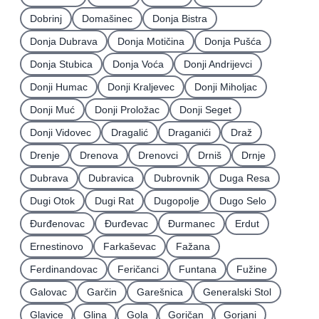
Dobrinj
Domašinec
Donja Bistra
Donja Dubrava
Donja Motičina
Donja Pušća
Donja Stubica
Donja Voća
Donji Andrijevci
Donji Humac
Donji Kraljevec
Donji Miholjac
Donji Muć
Donji Proložac
Donji Seget
Donji Vidovec
Dragalić
Draganići
Draž
Drenje
Drenova
Drenovci
Drniš
Drnje
Dubrava
Dubravica
Dubrovnik
Duga Resa
Dugi Otok
Dugi Rat
Dugopolje
Dugo Selo
Ðurđenovac
Ðurđevac
Ðurmanec
Erdut
Ernestinovo
Farkaševac
Fažana
Ferdinandovac
Feričanci
Funtana
Fužine
Galovac
Garčin
Garešnica
Generalski Stol
Glavice
Glina
Gola
Goričan
Gorjani