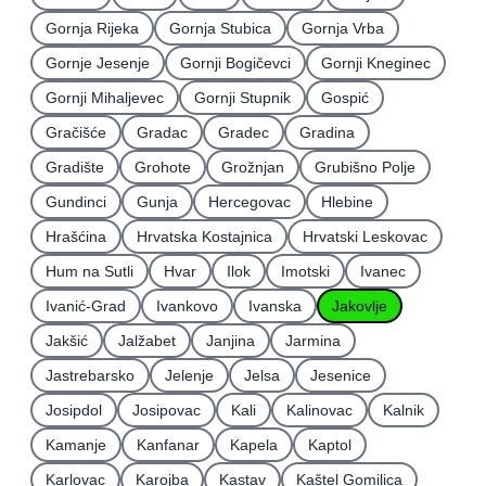
Gornja Rijeka
Gornja Stubica
Gornja Vrba
Gornje Jesenje
Gornji Bogičevci
Gornji Kneginec
Gornji Mihaljevec
Gornji Stupnik
Gospić
Gračišće
Gradac
Gradec
Gradina
Gradište
Grohote
Grožnjan
Grubišno Polje
Gundinci
Gunja
Hercegovac
Hlebine
Hrašćina
Hrvatska Kostajnica
Hrvatski Leskovac
Hum na Sutli
Hvar
Ilok
Imotski
Ivanec
Ivanić-Grad
Ivankovo
Ivanska
Jakovlje
Jakšić
Jalžabet
Janjina
Jarmina
Jastrebarsko
Jelenje
Jelsa
Jesenice
Josipdol
Josipovac
Kali
Kalinovac
Kalnik
Kamanje
Kanfanar
Kapela
Kaptol
Karlovac
Karojba
Kastav
Kaštel Gomilica