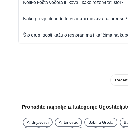
Koliko košta večera ili kava i kako rezervirati stol?
Kako provjeriti nude li restorani dostavu na adresu?
Što drugi gosti kažu o restoranima i kafićima na ku
Recenz
Pronađite najbolje iz kategorije Ugostiteljs
Andrijaševci
Antunovac
Babina Greda
Ba