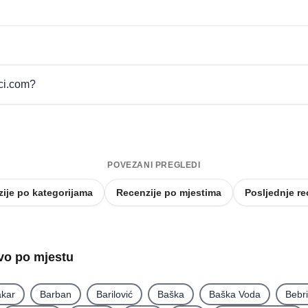
pci.com?
POVEZANI PREGLEDI
ije po kategorijama
Recenzije po mjestima
Posljednje re
tvo po mjestu
kar
Barban
Barilović
Baška
Baška Voda
Bebr