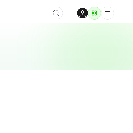
Dobrodošli
Prijavite se za pristup
Proizvodi i rješenja
Prijavi se
Po kategoriji