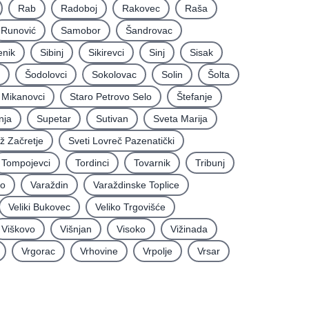
Rab
Radoboj
Rakovec
Raša
Runović
Samobor
Šandrovac
enik
Sibinj
Sikirevci
Sinj
Sisak
Šodolovci
Sokolovac
Solin
Šolta
i Mikanovci
Staro Petrovo Selo
Štefanje
nja
Supetar
Sutivan
Sveta Marija
iž Začretje
Sveti Lovreč Pazenatički
Tompojevci
Tordinci
Tovarnik
Tribunj
vo
Varaždin
Varaždinske Toplice
Veliki Bukovec
Veliko Trgovišće
Viškovo
Višnjan
Visoko
Vižinada
Vrgorac
Vrhovine
Vrpolje
Vrsar