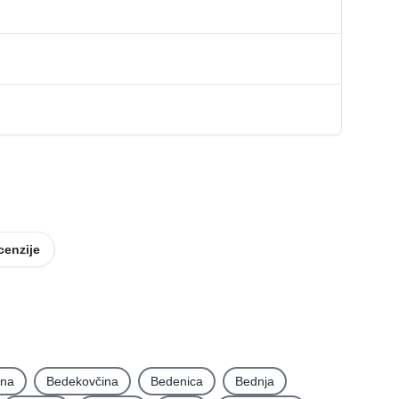
cenzije
ina
Bedekovčina
Bedenica
Bednja