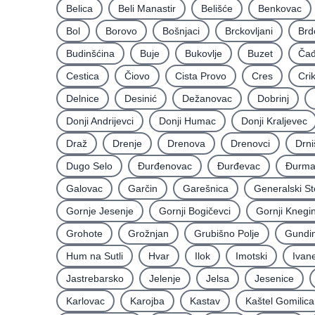
Belica
Beli Manastir
Belišće
Benkovac
Bol
Borovo
Bošnjaci
Brckovljani
Brd
Budinšćina
Buje
Bukovlje
Buzet
Čađ
Cestica
Čiovo
Cista Provo
Cres
Cri
Delnice
Desinić
Dežanovac
Dobrinj
Donji Andrijevci
Donji Humac
Donji Kraljevec
Draž
Drenje
Drenova
Drenovci
Drni
Dugo Selo
Ðurđenovac
Ðurđevac
Ðurma
Galovac
Garčin
Garešnica
Generalski St
Gornje Jesenje
Gornji Bogičevci
Gornji Knegi
Grohote
Grožnjan
Grubišno Polje
Gundin
Hum na Sutli
Hvar
Ilok
Imotski
Ivan
Jastrebarsko
Jelenje
Jelsa
Jesenice
Karlovac
Karojba
Kastav
Kaštel Gomilica