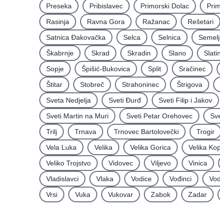
Preseka
Pribislavec
Primorski Dolac
Pri
Rasinja
Ravna Gora
Ražanac
Rešetari
Satnica Ðakovačka
Selca
Selnica
Semelj
Škabrnje
Skrad
Skradin
Slano
Slati
Sopje
Špišić-Bukovica
Split
Sračinec
Štitar
Stobreč
Strahoninec
Štrigova
Sveta Nedjelja
Sveti Ðurđ
Sveti Filip i Jakov
Sveti Martin na Muri
Sveti Petar Orehovec
Sve
Trilj
Trnava
Trnovec Bartolovečki
Trogir
Vela Luka
Velika
Velika Gorica
Velika Ko
Veliko Trojstvo
Vidovec
Viljevo
Vinica
Vladislavci
Vlaka
Vodice
Vođinci
Vod
Vrsi
Vuka
Vukovar
Zabok
Zadar