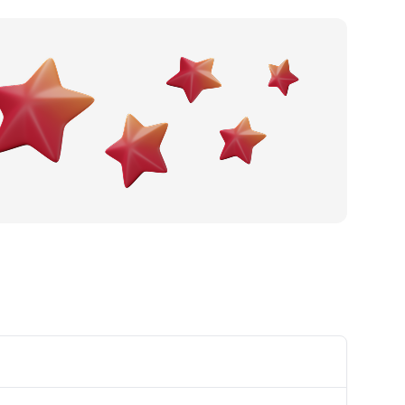
Po gradu ili mjestu
Posljednje recenzije
Dodaj tvrtku
Ostavi recenziju