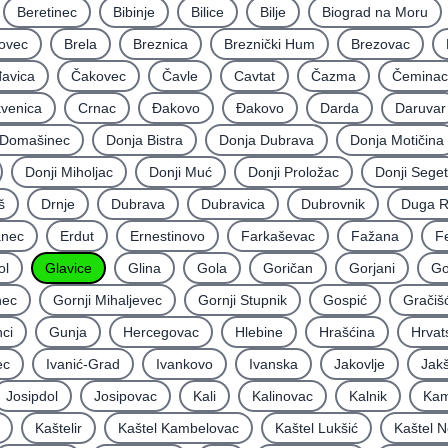
Beretinec
Bibinje
Bilice
Bilje
Biograd na Moru
ovec
Brela
Breznica
Breznički Hum
Brezovac
avica
Čakovec
Čavle
Cavtat
Čazma
Čeminac
kvenica
Crnac
Đakovo
Ðakovo
Darda
Daruvar
Domašinec
Donja Bistra
Donja Dubrava
Donja Motičina
Donji Miholjac
Donji Muć
Donji Proložac
Donji Seget
š
Drnje
Dubrava
Dubravica
Dubrovnik
Duga 
nec
Erdut
Ernestinovo
Farkaševac
Fažana
F
ol
Glavice
Glina
Gola
Goričan
Gorjani
Go
nec
Gornji Mihaljevec
Gornji Stupnik
Gospić
Gračiš
ci
Gunja
Hercegovac
Hlebine
Hrašćina
Hrvat
ec
Ivanić-Grad
Ivankovo
Ivanska
Jakovlje
Jakš
Josipdol
Josipovac
Kali
Kalinovac
Kalnik
Kam
Kaštelir
Kaštel Kambelovac
Kaštel Lukšić
Kaštel N