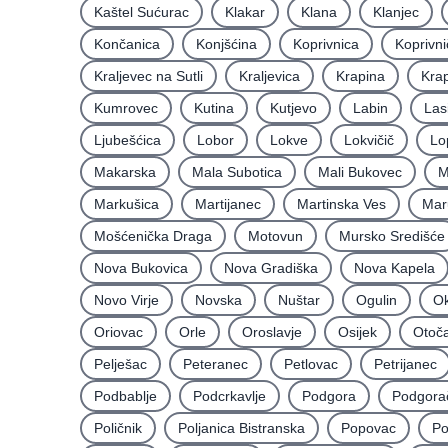
Kaštel Sućurac
Klakar
Klana
Klanjec
Končanica
Konjšćina
Koprivnica
Koprivni
Kraljevec na Sutli
Kraljevica
Krapina
Krap
Kumrovec
Kutina
Kutjevo
Labin
Las
Ljubešćica
Lobor
Lokve
Lokvičič
Lo
Makarska
Mala Subotica
Mali Bukovec
M
Markušica
Martijanec
Martinska Ves
Mar
Mošćenička Draga
Motovun
Mursko Središće
Nova Bukovica
Nova Gradiška
Nova Kapela
Novo Virje
Novska
Nuštar
Ogulin
Ok
Oriovac
Orle
Oroslavje
Osijek
Otoč
Pelješac
Peteranec
Petlovac
Petrijanec
Podbablje
Podcrkavlje
Podgora
Podgora
Poličnik
Poljanica Bistranska
Popovac
Po