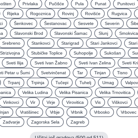
mošten
Privlaka
Pučišće
Pula
Punat
Punitovci
Rijeka
Rogoznica
Rovinj
Rovišće
Rugvica
ci
Šenkovec
Šestanovac
Sesvete
Severin
Šib
na
Slavonski Brod
Slavonski Šamac
Slunj
Smokvica
Srebreno
Stankovci
Starigrad
Stari Jankovci
Star
Strizivojna
Stubičke Toplice
Suhopolje
Sukošan
Su
Sveti Ilija
Sveti Ivan Žabno
Sveti Ivan Zelina
Sveti Kr
ti Petar u Šumi
Svetvinčenat
Tar
Tinjan
Tisno
Trpanj
Trpinja
Tučepi
Tuhelj
Umag
Valpo
panica
Velika Ludina
Velika Pisanica
Velika Trnovitica
Vinkovci
Vir
Virje
Virovitica
Vis
Viškovci
njan
Vratišinec
Vrbje
Vrbnik
Vrbosko
Vrbovec
Zadvarje
Zagorska Sela
Zagreb
Učitaj još gradova (
500
od
511
)