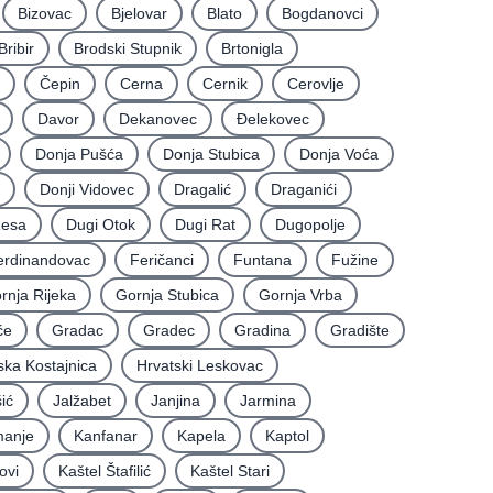
Bizovac
Bjelovar
Blato
Bogdanovci
Bribir
Brodski Stupnik
Brtonigla
Čepin
Cerna
Cernik
Cerovlje
Davor
Dekanovec
Ðelekovec
Donja Pušća
Donja Stubica
Donja Voća
Donji Vidovec
Dragalić
Draganići
Resa
Dugi Otok
Dugi Rat
Dugopolje
erdinandovac
Feričanci
Funtana
Fužine
rnja Rijeka
Gornja Stubica
Gornja Vrba
će
Gradac
Gradec
Gradina
Gradište
ska Kostajnica
Hrvatski Leskovac
ić
Jalžabet
Janjina
Jarmina
anje
Kanfanar
Kapela
Kaptol
ovi
Kaštel Štafilić
Kaštel Stari