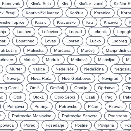
Klenovnik
Klinča Sela
Klis
Kloštar Ivanić
Kloštar P
čki Bregi
Koprivnički Ivanec
Korčula
Korenica
Korna
inske Toplice
Krašić
Kravarsko
Križ
Križevci
K
inja
Lastovo
Lećevica
Legrad
Lekenik
Lepogl
par
Lopatinec
Lovas
Lovran
Lučko
Ludbreg
ali Lošinj
Malinska
Marčana
Marčelji
Marija Bistric
uševec
Matulji
Medulin
Metković
Mihovljan
Mi
Murter
Našice
Nedelišće
Nedeščina
Negoslav
Novalja
Nova Rača
Novi Golubovec
Novigrad
N
rug Gornji
Omiš
Omišalj
Opatija
Oprisavci
Op
ac
Otok
Otok1
Otrić-Seoci
Ozalj
Pag
Pak
Petrijevci
Petrinja
Petrovsko
Pićan
Pirovac
č
Podravska Moslavina
Podravske Sesvete
Podstrana
povača
Poreč
Posedarje
Postire
Povljana
Po