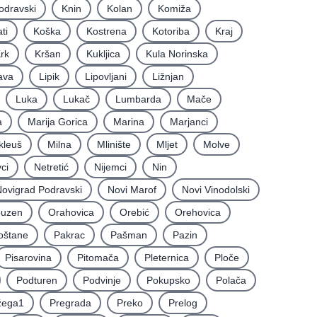
odravski
Knin
Kolan
Komiža
ti
Koška
Kostrena
Kotoriba
Kraj
rk
Kršan
Kukljica
Kula Norinska
ava
Lipik
Lipovljani
Ližnjan
Luka
Lukač
Lumbarda
Mače
a
Marija Gorica
Marina
Marjanci
kleuš
Milna
Mlinište
Mljet
Molve
ci
Netretić
Nijemci
Nin
ovigrad Podravski
Novi Marof
Novi Vinodolski
uzen
Orahovica
Orebić
Orehovica
oštane
Pakrac
Pašman
Pazin
Pisarovina
Pitomača
Pleternica
Ploče
Podturen
Podvinje
Pokupsko
Polača
žega1
Pregrada
Preko
Prelog