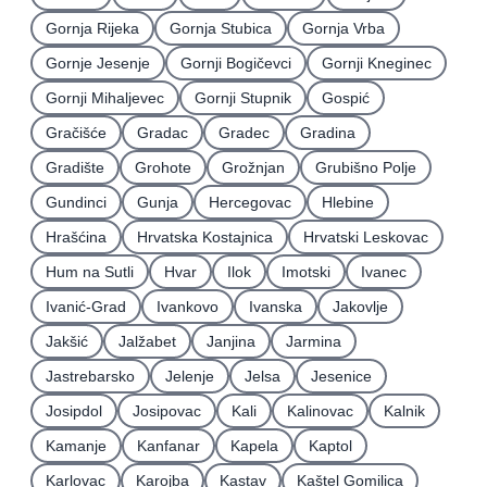
Gornja Rijeka
Gornja Stubica
Gornja Vrba
Gornje Jesenje
Gornji Bogičevci
Gornji Kneginec
Gornji Mihaljevec
Gornji Stupnik
Gospić
Gračišće
Gradac
Gradec
Gradina
Gradište
Grohote
Grožnjan
Grubišno Polje
Gundinci
Gunja
Hercegovac
Hlebine
Hrašćina
Hrvatska Kostajnica
Hrvatski Leskovac
Hum na Sutli
Hvar
Ilok
Imotski
Ivanec
Ivanić-Grad
Ivankovo
Ivanska
Jakovlje
Jakšić
Jalžabet
Janjina
Jarmina
Jastrebarsko
Jelenje
Jelsa
Jesenice
Josipdol
Josipovac
Kali
Kalinovac
Kalnik
Kamanje
Kanfanar
Kapela
Kaptol
Karlovac
Karojba
Kastav
Kaštel Gomilica