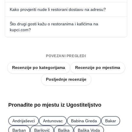
Kako provjeriti nude li restorani dostavu na adresu?
Što drugi gosti kažu o restoranima i kafićima na
kupci.com?
POVEZANI PREGLEDI
Recenzije po kategorijama
Recenzije po mjestima
Posljednje recenzije
Pronađite po mjestu iz Ugostiteljstvo
Andrijaševci
Antunovac
Babina Greda
Bakar
Barban
Barilović
Baška
Baška Voda