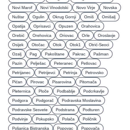
Novi Marof
Novi Vinodolski
Novo Virje
Novska
Nuštar
Ogulin
Okrug Gornji
Omiš
Omišalj
Opatija
Oprisavci
Opuzen
Orahovica
Orebić
Orehovica
Oriovac
Orle
Oroslavje
Osijek
Otočac
Otok
Otok1
Otrić-Seoci
Ozalj
Pag
Pakoštane
Pakrac
Pašman
Pazin
Pelješac
Peteranec
Petlovac
Petrijanec
Petrijevci
Petrinja
Petrovsko
Pićan
Pirovac
Pisarovina
Pitomača
Pleternica
Ploče
Podbablje
Podcrkavlje
Podgora
Podgorač
Podravska Moslavina
Podravske Sesvete
Podstrana
Podturen
Podvinje
Pokupsko
Polača
Poličnik
Poljanica Bistranska
Popovac
Popovača