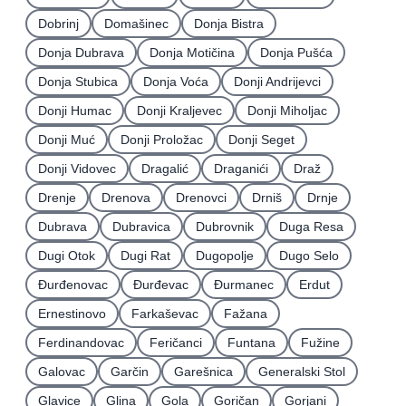
Dobrinj
Domašinec
Donja Bistra
Donja Dubrava
Donja Motičina
Donja Pušća
Donja Stubica
Donja Voća
Donji Andrijevci
Donji Humac
Donji Kraljevec
Donji Miholjac
Donji Muć
Donji Proložac
Donji Seget
Donji Vidovec
Dragalić
Draganići
Draž
Drenje
Drenova
Drenovci
Drniš
Drnje
Dubrava
Dubravica
Dubrovnik
Duga Resa
Dugi Otok
Dugi Rat
Dugopolje
Dugo Selo
Ðurđenovac
Ðurđevac
Ðurmanec
Erdut
Ernestinovo
Farkaševac
Fažana
Ferdinandovac
Feričanci
Funtana
Fužine
Galovac
Garčin
Garešnica
Generalski Stol
Glavice
Glina
Gola
Goričan
Gorjani