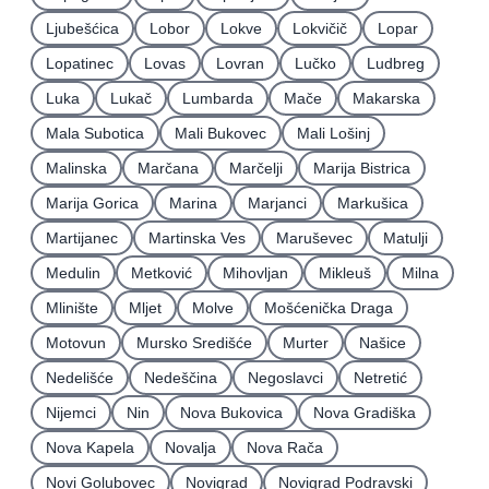
Ljubešćica
Lobor
Lokve
Lokvičič
Lopar
Lopatinec
Lovas
Lovran
Lučko
Ludbreg
Luka
Lukač
Lumbarda
Mače
Makarska
Mala Subotica
Mali Bukovec
Mali Lošinj
Malinska
Marčana
Marčelji
Marija Bistrica
Marija Gorica
Marina
Marjanci
Markušica
Martijanec
Martinska Ves
Maruševec
Matulji
Medulin
Metković
Mihovljan
Mikleuš
Milna
Mlinište
Mljet
Molve
Mošćenička Draga
Motovun
Mursko Središće
Murter
Našice
Nedelišće
Nedeščina
Negoslavci
Netretić
Nijemci
Nin
Nova Bukovica
Nova Gradiška
Nova Kapela
Novalja
Nova Rača
Novi Golubovec
Novigrad
Novigrad Podravski