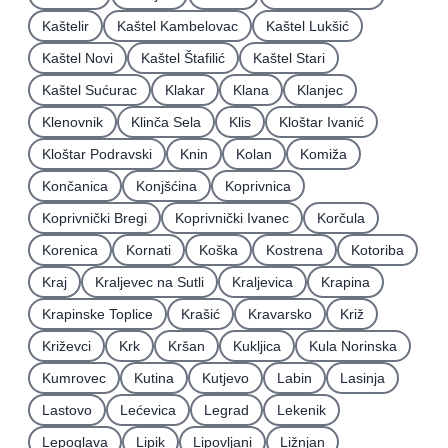
Kaštelir
Kaštel Kambelovac
Kaštel Lukšić
Kaštel Novi
Kaštel Štafilić
Kaštel Stari
Kaštel Sućurac
Klakar
Klana
Klanjec
Klenovnik
Klinča Sela
Klis
Kloštar Ivanić
Kloštar Podravski
Knin
Kolan
Komiža
Končanica
Konjšćina
Koprivnica
Koprivnički Bregi
Koprivnički Ivanec
Korčula
Korenica
Kornati
Koška
Kostrena
Kotoriba
Kraj
Kraljevec na Sutli
Kraljevica
Krapina
Krapinske Toplice
Krašić
Kravarsko
Križ
Križevci
Krk
Kršan
Kukljica
Kula Norinska
Kumrovec
Kutina
Kutjevo
Labin
Lasinja
Lastovo
Lećevica
Legrad
Lekenik
Lepoglava
Lipik
Lipovljani
Ližnjan