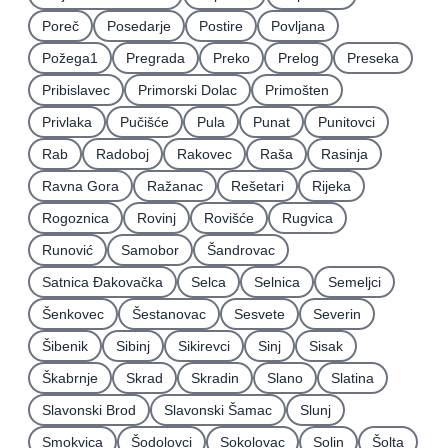
Poreč
Posedarje
Postire
Povljana
Požega1
Pregrada
Preko
Prelog
Preseka
Pribislavec
Primorski Dolac
Primošten
Privlaka
Pučišće
Pula
Punat
Punitovci
Rab
Radoboj
Rakovec
Raša
Rasinja
Ravna Gora
Ražanac
Rešetari
Rijeka
Rogoznica
Rovinj
Rovišće
Rugvica
Runović
Samobor
Šandrovac
Satnica Ðakovačka
Selca
Selnica
Semeljci
Šenkovec
Šestanovac
Sesvete
Severin
Šibenik
Sibinj
Sikirevci
Sinj
Sisak
Škabrnje
Skrad
Skradin
Slano
Slatina
Slavonski Brod
Slavonski Šamac
Slunj
Smokvica
Šodolovci
Sokolovac
Solin
Šolta