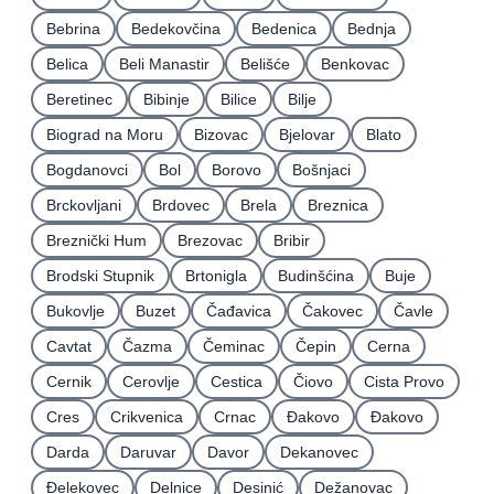
Bebrina
Bedekovčina
Bedenica
Bednja
Belica
Beli Manastir
Belišće
Benkovac
Beretinec
Bibinje
Bilice
Bilje
Biograd na Moru
Bizovac
Bjelovar
Blato
Bogdanovci
Bol
Borovo
Bošnjaci
Brckovljani
Brdovec
Brela
Breznica
Breznički Hum
Brezovac
Bribir
Brodski Stupnik
Brtonigla
Budinšćina
Buje
Bukovlje
Buzet
Čađavica
Čakovec
Čavle
Cavtat
Čazma
Čeminac
Čepin
Cerna
Cernik
Cerovlje
Cestica
Čiovo
Cista Provo
Cres
Crikvenica
Crnac
Đakovo
Ðakovo
Darda
Daruvar
Davor
Dekanovec
Ðelekovec
Delnice
Desinić
Dežanovac