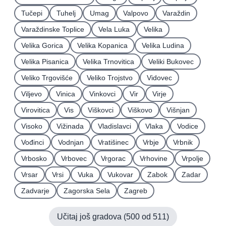
Tučepi
Tuhelj
Umag
Valpovo
Varaždin
Varaždinske Toplice
Vela Luka
Velika
Velika Gorica
Velika Kopanica
Velika Ludina
Velika Pisanica
Velika Trnovitica
Veliki Bukovec
Veliko Trgovišće
Veliko Trojstvo
Vidovec
Viljevo
Vinica
Vinkovci
Vir
Virje
Virovitica
Vis
Viškovci
Viškovo
Višnjan
Visoko
Vižinada
Vladislavci
Vlaka
Vodice
Vođinci
Vodnjan
Vratišinec
Vrbje
Vrbnik
Vrbosko
Vrbovec
Vrgorac
Vrhovine
Vrpolje
Vrsar
Vrsi
Vuka
Vukovar
Zabok
Zadar
Zadvarje
Zagorska Sela
Zagreb
Učitaj još gradova (
500
od
511
)