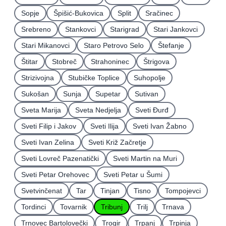
Sopje
Špišić-Bukovica
Split
Sračinec
Srebreno
Stankovci
Starigrad
Stari Jankovci
Stari Mikanovci
Staro Petrovo Selo
Štefanje
Štitar
Stobreč
Strahoninec
Štrigova
Strizivojna
Stubičke Toplice
Suhopolje
Sukošan
Sunja
Supetar
Sutivan
Sveta Marija
Sveta Nedjelja
Sveti Ðurđ
Sveti Filip i Jakov
Sveti Ilija
Sveti Ivan Žabno
Sveti Ivan Zelina
Sveti Križ Začretje
Sveti Lovreč Pazenatički
Sveti Martin na Muri
Sveti Petar Orehovec
Sveti Petar u Šumi
Svetvinčenat
Tar
Tinjan
Tisno
Tompojevci
Tordinci
Tovarnik
Tribunj
Trilj
Trnava
Trnovec Bartolovečki
Trogir
Trpanj
Trpinja