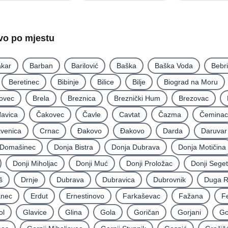
tvo po mjestu
kar
Barban
Barilović
Baška
Baška Voda
Bebr
Beretinec
Bibinje
Bilice
Bilje
Biograd na Moru
ovec
Brela
Breznica
Breznički Hum
Brezovac
avica
Čakovec
Čavle
Cavtat
Čazma
Čeminac
kvenica
Crnac
Đakovo
Ðakovo
Darda
Daruvar
Domašinec
Donja Bistra
Donja Dubrava
Donja Motičina
Donji Miholjac
Donji Muć
Donji Proložac
Donji Seget
š
Drnje
Dubrava
Dubravica
Dubrovnik
Duga 
nec
Erdut
Ernestinovo
Farkaševac
Fažana
F
ol
Glavice
Glina
Gola
Goričan
Gorjani
Go