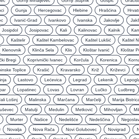
nec
Gornji Mihaljevec
Gornji Stupnik
Gospić
Gračiš
ci
Gunja
Hercegovac
Hlebine
Hrašćina
Hrvat
ec
Ivanić-Grad
Ivankovo
Ivanska
Jakovlje
Jakš
Josipdol
Josipovac
Kali
Kalinovac
Kalnik
Kam
Kaštelir
Kaštel Kambelovac
Kaštel Lukšić
Kaštel N
Klenovnik
Klinča Sela
Klis
Kloštar Ivanić
Kloštar P
čki Bregi
Koprivnički Ivanec
Korčula
Korenica
Korna
inske Toplice
Krašić
Kravarsko
Križ
Križevci
K
inja
Lastovo
Lećevica
Legrad
Lekenik
Lepogl
par
Lopatinec
Lovas
Lovran
Lučko
Ludbreg
ali Lošinj
Malinska
Marčana
Marčelji
Marija Bistric
uševec
Matulji
Medulin
Metković
Mihovljan
Mi
Murter
Našice
Nedelišće
Nedeščina
Negoslav
Novalja
Nova Rača
Novi Golubovec
Novigrad
N