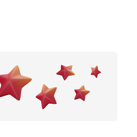
Kafić
Po gradu ili mjestu
Pizzeria
Posljednje recenzije
Fast food
Dodaj tvrtku
Slastičarnica
Ostavi recenziju
Pub
Catering
Noćni klub
Wine bar
Restoran