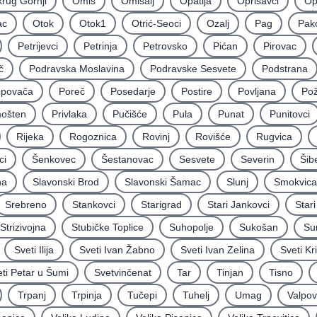
rug Gornji
Omiš
Omišalj
Opatija
Oprisavci
Op
ac
Otok
Otok1
Otrić-Seoci
Ozalj
Pag
Pak
Petrijevci
Petrinja
Petrovsko
Pićan
Pirovac
č
Podravska Moslavina
Podravske Sesvete
Podstrana
povača
Poreč
Posedarje
Postire
Povljana
Po
mošten
Privlaka
Pučišće
Pula
Punat
Punitovci
Rijeka
Rogoznica
Rovinj
Rovišće
Rugvica
ci
Šenkovec
Šestanovac
Sesvete
Severin
Šib
na
Slavonski Brod
Slavonski Šamac
Slunj
Smokvica
Srebreno
Stankovci
Starigrad
Stari Jankovci
Star
Strizivojna
Stubičke Toplice
Suhopolje
Sukošan
Su
Sveti Ilija
Sveti Ivan Žabno
Sveti Ivan Zelina
Sveti Kr
ti Petar u Šumi
Svetvinčenat
Tar
Tinjan
Tisno
Trpanj
Trpinja
Tučepi
Tuhelj
Umag
Valpo