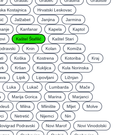
će
Gradac
Gradec
Gradina
Gradište
ska Kostajnica
Hrvatski Leskovac
ić
Jalžabet
Janjina
Jarmina
anje
Kanfanar
Kapela
Kaptol
ovi
Kaštel Štafilić
Kaštel Stari
odravski
Knin
Kolan
Komiža
ti
Koška
Kostrena
Kotoriba
Kraj
rk
Kršan
Kukljica
Kula Norinska
ava
Lipik
Lipovljani
Ližnjan
Luka
Lukač
Lumbarda
Mače
a
Marija Gorica
Marina
Marjanci
kleuš
Milna
Mlinište
Mljet
Molve
ci
Netretić
Nijemci
Nin
ovigrad Podravski
Novi Marof
Novi Vinodolski