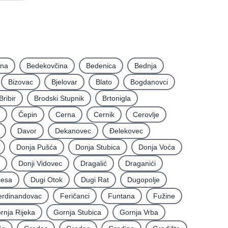
Smještaj
Oprema za ugostiteljstvo
ina
Bedekovčina
Bedenica
Bednja
Bizovac
Bjelovar
Blato
Bogdanovci
Bribir
Brodski Stupnik
Brtonigla
Čepin
Cerna
Cernik
Cerovlje
Davor
Dekanovec
Ðelekovec
Donja Pušća
Donja Stubica
Donja Voća
Donji Vidovec
Dragalić
Draganići
Resa
Dugi Otok
Dugi Rat
Dugopolje
erdinandovac
Feričanci
Funtana
Fužine
rnja Rijeka
Gornja Stubica
Gornja Vrba