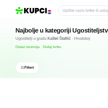
Najbolje u kategoriji
Ugostiteljst
Ugostitelji
u gradu
Kaštel Štafilić
·
Hrvatskoj
Ostavi recenziju
·
Dodaj tvrtku
Filteri
N/A
(0 recenzija)
Krespo Bar
Kaštel Štafilić, HR