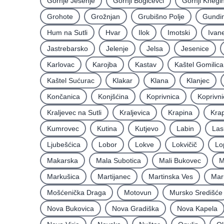
Gornje Jesenje
Gornji Bogičevci
Gornji Knegi
Grohote
Grožnjan
Grubišno Polje
Gundin
Hum na Sutli
Hvar
Ilok
Imotski
Ivan
Jastrebarsko
Jelenje
Jelsa
Jesenice
Karlovac
Karojba
Kastav
Kaštel Gomilica
Kaštel Sućurac
Klakar
Klana
Klanjec
Končanica
Konjšćina
Koprivnica
Koprivni
Kraljevec na Sutli
Kraljevica
Krapina
Krap
Kumrovec
Kutina
Kutjevo
Labin
Las
Ljubešćica
Lobor
Lokve
Lokvičič
Lo
Makarska
Mala Subotica
Mali Bukovec
M
Markušica
Martijanec
Martinska Ves
Mar
Mošćenička Draga
Motovun
Mursko Središće
Nova Bukovica
Nova Gradiška
Nova Kapela