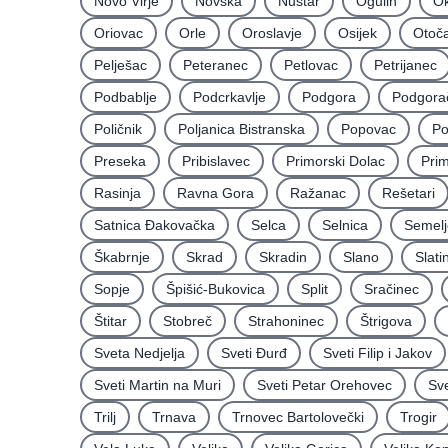
Novo Virje
Novska
Nuštar
Ogulin
Ok
Oriovac
Orle
Oroslavje
Osijek
Otoč
Pelješac
Peteranec
Petlovac
Petrijanec
Podbablje
Podcrkavlje
Podgora
Podgora
Poličnik
Poljanica Bistranska
Popovac
Po
Preseka
Pribislavec
Primorski Dolac
Pri
Rasinja
Ravna Gora
Ražanac
Rešetari
Satnica Ðakovačka
Selca
Selnica
Semelj
Škabrnje
Skrad
Skradin
Slano
Slati
Sopje
Špišić-Bukovica
Split
Sračinec
Štitar
Stobreč
Strahoninec
Štrigova
Sveta Nedjelja
Sveti Ðurđ
Sveti Filip i Jakov
Sveti Martin na Muri
Sveti Petar Orehovec
Sve
Trilj
Trnava
Trnovec Bartolovečki
Trogir