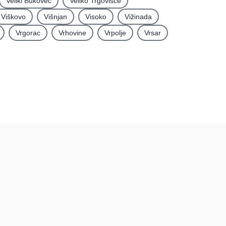
Veliki Bukovec
Veliko Trgovišće
Viškovo
Višnjan
Visoko
Vižinada
Vrgorac
Vrhovine
Vrpolje
Vrsar
rma
Podatci
Uvjeti korištenja
Pravila recenzija
tacija
Postupak prijave i
uklanjanja sadržaja
Politika privatnosti
Politika kolačića