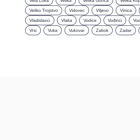
Vela Luka
Velika
Velika Gorica
Velika Ko
Veliko Trojstvo
Vidovec
Viljevo
Vinica
Vladislavci
Vlaka
Vodice
Vođinci
Vod
Vrsi
Vuka
Vukovar
Zabok
Zadar
Recenzije
Hrvatska
Recenzije po mjestima
Recenzije po kategorijama
Pravi kupci, prave recenzije.
Posljednje recenzije