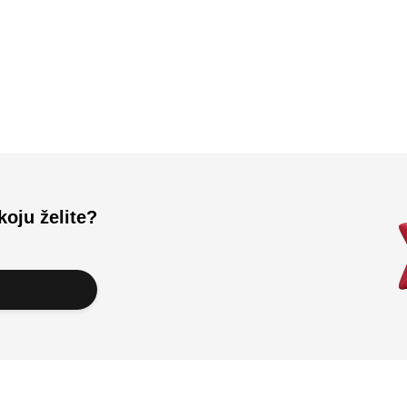
Učitali ste sve.
koju želite?