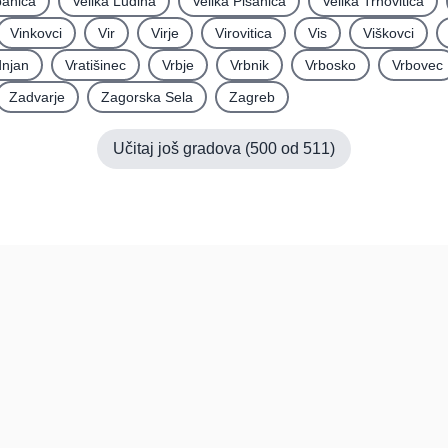
panica
Velika Ludina
Velika Pisanica
Velika Trnovitica
Vinkovci
Vir
Virje
Virovitica
Vis
Viškovci
njan
Vratišinec
Vrbje
Vrbnik
Vrbosko
Vrbovec
Zadvarje
Zagorska Sela
Zagreb
Učitaj još gradova (
500
od
511
)
Pomoć
Platfo
FAQ
O nama
Kontakt
Paketi
Povratne informacije
Dokumen