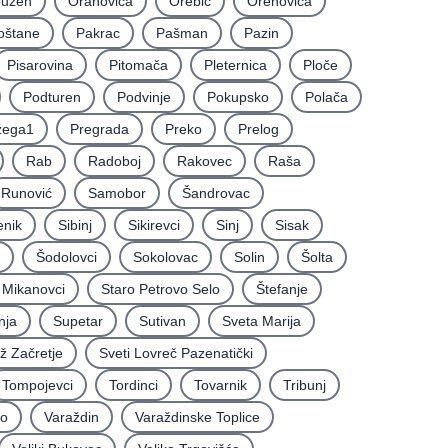
uzen
Orahovica
Orebić
Orehovica
oštane
Pakrac
Pašman
Pazin
Pisarovina
Pitomača
Pleternica
Ploče
Podturen
Podvinje
Pokupsko
Polača
žega1
Pregrada
Preko
Prelog
Rab
Radoboj
Rakovec
Raša
Runović
Samobor
Šandrovac
enik
Sibinj
Sikirevci
Sinj
Sisak
Šodolovci
Sokolovac
Solin
Šolta
i Mikanovci
Staro Petrovo Selo
Štefanje
nja
Supetar
Sutivan
Sveta Marija
iž Začretje
Sveti Lovreč Pazenatički
Tompojevci
Tordinci
Tovarnik
Tribunj
vo
Varaždin
Varaždinske Toplice