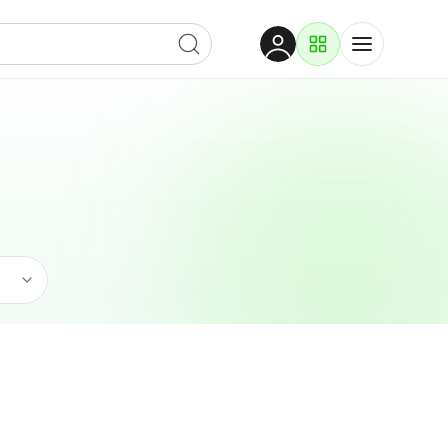
Dobrodošli
Prijavite se za pristup
Proizvodi i rješenja
Prijavi se
Ugostiteljstvo
Po kategoriji
Pogledaj podkategorije