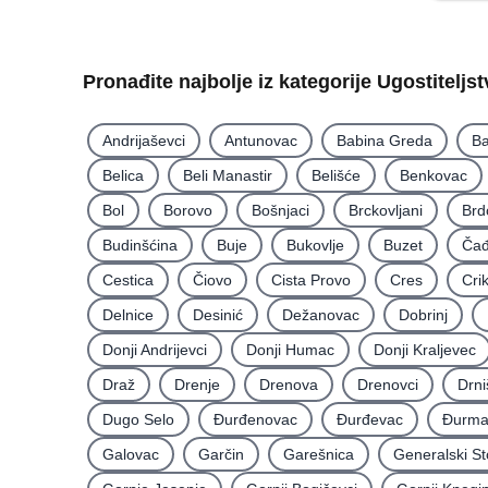
Pronađite najbolje iz kategorije Ugostiteljs
Andrijaševci
Antunovac
Babina Greda
Ba
Belica
Beli Manastir
Belišće
Benkovac
Bol
Borovo
Bošnjaci
Brckovljani
Brd
Budinšćina
Buje
Bukovlje
Buzet
Čađ
Cestica
Čiovo
Cista Provo
Cres
Cri
Delnice
Desinić
Dežanovac
Dobrinj
Donji Andrijevci
Donji Humac
Donji Kraljevec
Draž
Drenje
Drenova
Drenovci
Drni
Dugo Selo
Ðurđenovac
Ðurđevac
Ðurma
Galovac
Garčin
Garešnica
Generalski St