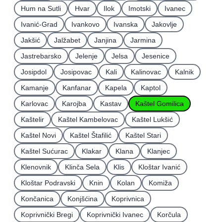
Hum na Sutli
Hvar
Ilok
Imotski
Ivanec
Ivanić-Grad
Ivankovo
Ivanska
Jakovlje
Jakšić
Jalžabet
Janjina
Jarmina
Jastrebarsko
Jelenje
Jelsa
Jesenice
Josipdol
Josipovac
Kali
Kalinovac
Kalnik
Kamanje
Kanfanar
Kapela
Kaptol
Karlovac
Karojba
Kastav
Kaštel Gomilica
Kaštelir
Kaštel Kambelovac
Kaštel Lukšić
Kaštel Novi
Kaštel Štafilić
Kaštel Stari
Kaštel Sućurac
Klakar
Klana
Klanjec
Klenovnik
Klinča Sela
Klis
Kloštar Ivanić
Kloštar Podravski
Knin
Kolan
Komiža
Končanica
Konjšćina
Koprivnica
Koprivnički Bregi
Koprivnički Ivanec
Korčula