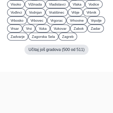
Visoko
Vižinada
Vladislavci
Vlaka
Vodice
Vođinci
Vodnjan
Vratišinec
Vrbje
Vrbnik
Vrbosko
Vrbovec
Vrgorac
Vrhovine
Vrpolje
Vrsar
Vrsi
Vuka
Vukovar
Zabok
Zadar
Zadvarje
Zagorska Sela
Zagreb
Učitaj još gradova (
500
od
511
)
Hrvatska
Pravi kupci, prave recenzije.
Recenzije
Platforma