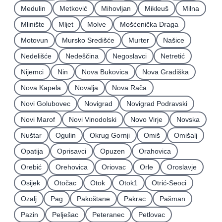
Medulin
Metković
Mihovljan
Mikleuš
Milna
Mlinište
Mljet
Molve
Mošćenička Draga
Motovun
Mursko Središće
Murter
Našice
Nedelišće
Nedeščina
Negoslavci
Netretić
Nijemci
Nin
Nova Bukovica
Nova Gradiška
Nova Kapela
Novalja
Nova Rača
Novi Golubovec
Novigrad
Novigrad Podravski
Novi Marof
Novi Vinodolski
Novo Virje
Novska
Nuštar
Ogulin
Okrug Gornji
Omiš
Omišalj
Opatija
Oprisavci
Opuzen
Orahovica
Orebić
Orehovica
Oriovac
Orle
Oroslavje
Osijek
Otočac
Otok
Otok1
Otrić-Seoci
Ozalj
Pag
Pakoštane
Pakrac
Pašman
Pazin
Pelješac
Peteranec
Petlovac