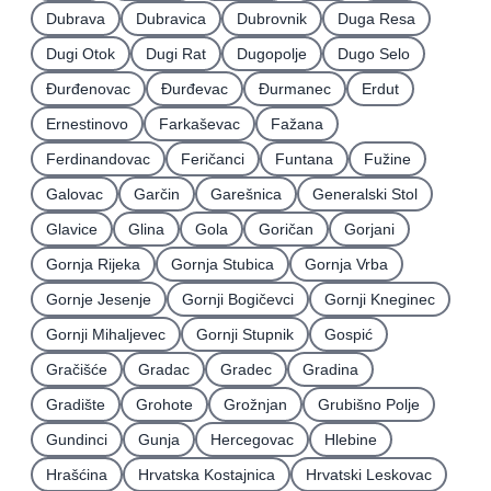
Dubrava
Dubravica
Dubrovnik
Duga Resa
Dugi Otok
Dugi Rat
Dugopolje
Dugo Selo
Ðurđenovac
Ðurđevac
Ðurmanec
Erdut
Ernestinovo
Farkaševac
Fažana
Ferdinandovac
Feričanci
Funtana
Fužine
Galovac
Garčin
Garešnica
Generalski Stol
Glavice
Glina
Gola
Goričan
Gorjani
Gornja Rijeka
Gornja Stubica
Gornja Vrba
Gornje Jesenje
Gornji Bogičevci
Gornji Kneginec
Gornji Mihaljevec
Gornji Stupnik
Gospić
Gračišće
Gradac
Gradec
Gradina
Gradište
Grohote
Grožnjan
Grubišno Polje
Gundinci
Gunja
Hercegovac
Hlebine
Hrašćina
Hrvatska Kostajnica
Hrvatski Leskovac