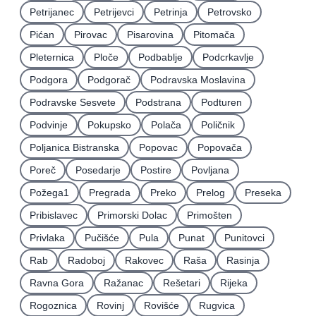
Petrijanec
Petrijevci
Petrinja
Petrovsko
Pićan
Pirovac
Pisarovina
Pitomača
Pleternica
Ploče
Podbablje
Podcrkavlje
Podgora
Podgorač
Podravska Moslavina
Podravske Sesvete
Podstrana
Podturen
Podvinje
Pokupsko
Polača
Poličnik
Poljanica Bistranska
Popovac
Popovača
Poreč
Posedarje
Postire
Povljana
Požega1
Pregrada
Preko
Prelog
Preseka
Pribislavec
Primorski Dolac
Primošten
Privlaka
Pučišće
Pula
Punat
Punitovci
Rab
Radoboj
Rakovec
Raša
Rasinja
Ravna Gora
Ražanac
Rešetari
Rijeka
Rogoznica
Rovinj
Rovišće
Rugvica