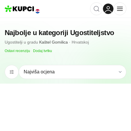
Najbolje u kategoriji
Ugostiteljstvo
Ugostitelji
u gradu
Kaštel Gomilica
·
Hrvatskoj
Ostavi recenziju
·
Dodaj tvrtku
N/A
(0 recenzija)
Mojito Beach Bar
Kaštel Gomilica, HR