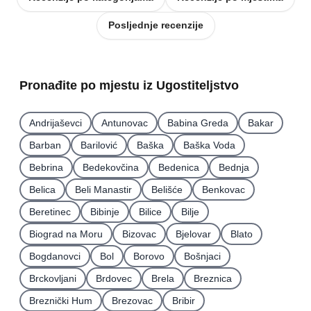
Posljednje recenzije
Pronađite po mjestu iz Ugostiteljstvo
Andrijaševci
Antunovac
Babina Greda
Bakar
Barban
Barilović
Baška
Baška Voda
Bebrina
Bedekovčina
Bedenica
Bednja
Belica
Beli Manastir
Belišće
Benkovac
Beretinec
Bibinje
Bilice
Bilje
Biograd na Moru
Bizovac
Bjelovar
Blato
Bogdanovci
Bol
Borovo
Bošnjaci
Brckovljani
Brdovec
Brela
Breznica
Breznički Hum
Brezovac
Bribir