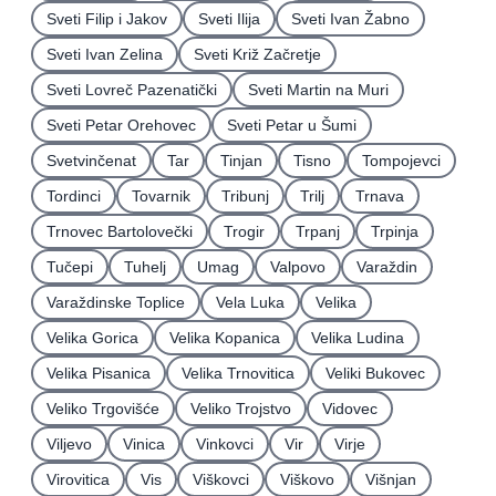
Sveti Filip i Jakov
Sveti Ilija
Sveti Ivan Žabno
Sveti Ivan Zelina
Sveti Križ Začretje
Sveti Lovreč Pazenatički
Sveti Martin na Muri
Sveti Petar Orehovec
Sveti Petar u Šumi
Svetvinčenat
Tar
Tinjan
Tisno
Tompojevci
Tordinci
Tovarnik
Tribunj
Trilj
Trnava
Trnovec Bartolovečki
Trogir
Trpanj
Trpinja
Tučepi
Tuhelj
Umag
Valpovo
Varaždin
Varaždinske Toplice
Vela Luka
Velika
Velika Gorica
Velika Kopanica
Velika Ludina
Velika Pisanica
Velika Trnovitica
Veliki Bukovec
Veliko Trgovišće
Veliko Trojstvo
Vidovec
Viljevo
Vinica
Vinkovci
Vir
Virje
Virovitica
Vis
Viškovci
Viškovo
Višnjan