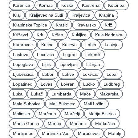
Korenica
Kornati
Koška
Kostrena
Kotoriba
Kraj
Kraljevec na Sutli
Kraljevica
Krapina
Krapinske Toplice
Krašić
Kravarsko
Križ
Križevci
Krk
Kršan
Kukljica
Kula Norinska
Kumrovec
Kutina
Kutjevo
Labin
Lasinja
Lastovo
Lećevica
Legrad
Lekenik
Lepoglava
Lipik
Lipovljani
Ližnjan
Ljubešćica
Lobor
Lokve
Lokvičič
Lopar
Lopatinec
Lovas
Lovran
Lučko
Ludbreg
Luka
Lukač
Lumbarda
Mače
Makarska
Mala Subotica
Mali Bukovec
Mali Lošinj
Malinska
Marčana
Marčelji
Marija Bistrica
Marija Gorica
Marina
Marjanci
Markušica
Martijanec
Martinska Ves
Maruševec
Matulji