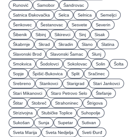
Runović
Samobor
Šandrovac
Satnica Ðakovačka
Selca
Selnica
Semeljci
Šenkovec
Šestanovac
Sesvete
Severin
Šibenik
Sibinj
Sikirevci
Sinj
Sisak
Škabrnje
Skrad
Skradin
Slano
Slatina
Slavonski Brod
Slavonski Šamac
Slunj
Smokvica
Šodolovci
Sokolovac
Solin
Šolta
Sopje
Špišić-Bukovica
Split
Sračinec
Srebreno
Stankovci
Starigrad
Stari Jankovci
Stari Mikanovci
Staro Petrovo Selo
Štefanje
Štitar
Stobreč
Strahoninec
Štrigova
Strizivojna
Stubičke Toplice
Suhopolje
Sukošan
Sunja
Supetar
Sutivan
Sveta Marija
Sveta Nedjelja
Sveti Ðurđ