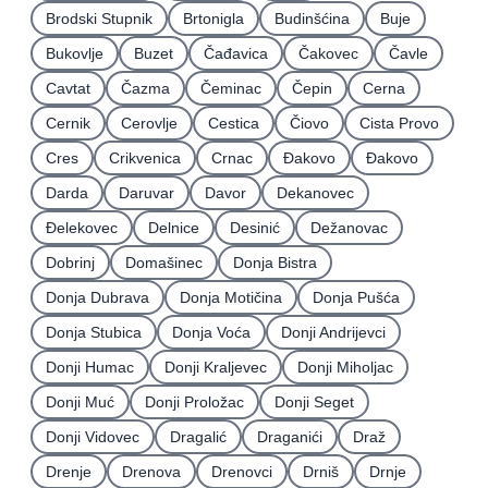
Brodski Stupnik
Brtonigla
Budinšćina
Buje
Bukovlje
Buzet
Čađavica
Čakovec
Čavle
Cavtat
Čazma
Čeminac
Čepin
Cerna
Cernik
Cerovlje
Cestica
Čiovo
Cista Provo
Cres
Crikvenica
Crnac
Đakovo
Ðakovo
Darda
Daruvar
Davor
Dekanovec
Ðelekovec
Delnice
Desinić
Dežanovac
Dobrinj
Domašinec
Donja Bistra
Donja Dubrava
Donja Motičina
Donja Pušća
Donja Stubica
Donja Voća
Donji Andrijevci
Donji Humac
Donji Kraljevec
Donji Miholjac
Donji Muć
Donji Proložac
Donji Seget
Donji Vidovec
Dragalić
Draganići
Draž
Drenje
Drenova
Drenovci
Drniš
Drnje