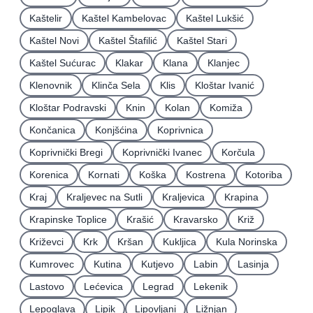
Kaštelir
Kaštel Kambelovac
Kaštel Lukšić
Kaštel Novi
Kaštel Štafilić
Kaštel Stari
Kaštel Sućurac
Klakar
Klana
Klanjec
Klenovnik
Klinča Sela
Klis
Kloštar Ivanić
Kloštar Podravski
Knin
Kolan
Komiža
Končanica
Konjšćina
Koprivnica
Koprivnički Bregi
Koprivnički Ivanec
Korčula
Korenica
Kornati
Koška
Kostrena
Kotoriba
Kraj
Kraljevec na Sutli
Kraljevica
Krapina
Krapinske Toplice
Krašić
Kravarsko
Križ
Križevci
Krk
Kršan
Kukljica
Kula Norinska
Kumrovec
Kutina
Kutjevo
Labin
Lasinja
Lastovo
Lećevica
Legrad
Lekenik
Lepoglava
Lipik
Lipovljani
Ližnjan