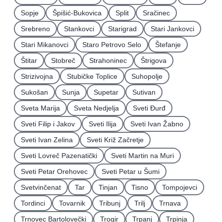
Sopje
Špišić-Bukovica
Split
Sračinec
Srebreno
Stankovci
Starigrad
Stari Jankovci
Stari Mikanovci
Staro Petrovo Selo
Štefanje
Štitar
Stobreč
Strahoninec
Štrigova
Strizivojna
Stubičke Toplice
Suhopolje
Sukošan
Sunja
Supetar
Sutivan
Sveta Marija
Sveta Nedjelja
Sveti Ðurđ
Sveti Filip i Jakov
Sveti Ilija
Sveti Ivan Žabno
Sveti Ivan Zelina
Sveti Križ Začretje
Sveti Lovreč Pazenatički
Sveti Martin na Muri
Sveti Petar Orehovec
Sveti Petar u Šumi
Svetvinčenat
Tar
Tinjan
Tisno
Tompojevci
Tordinci
Tovarnik
Tribunj
Trilj
Trnava
Trnovec Bartolovečki
Trogir
Trpanj
Trpinja