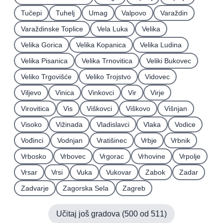
Tučepi
Tuhelj
Umag
Valpovo
Varaždin
Varaždinske Toplice
Vela Luka
Velika
Velika Gorica
Velika Kopanica
Velika Ludina
Velika Pisanica
Velika Trnovitica
Veliki Bukovec
Veliko Trgovišće
Veliko Trojstvo
Vidovec
Viljevo
Vinica
Vinkovci
Vir
Virje
Virovitica
Vis
Viškovci
Viškovo
Višnjan
Visoko
Vižinada
Vladislavci
Vlaka
Vodice
Vođinci
Vodnjan
Vratišinec
Vrbje
Vrbnik
Vrbosko
Vrbovec
Vrgorac
Vrhovine
Vrpolje
Vrsar
Vrsi
Vuka
Vukovar
Zabok
Zadar
Zadvarje
Zagorska Sela
Zagreb
Učitaj još gradova (
500
od
511
)