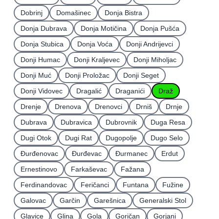
Dobrinj
Domašinec
Donja Bistra
Donja Dubrava
Donja Motičina
Donja Pušća
Donja Stubica
Donja Voća
Donji Andrijevci
Donji Humac
Donji Kraljevec
Donji Miholjac
Donji Muć
Donji Proložac
Donji Seget
Donji Vidovec
Dragalić
Draganići
Draž
Drenje
Drenova
Drenovci
Drniš
Drnje
Dubrava
Dubravica
Dubrovnik
Duga Resa
Dugi Otok
Dugi Rat
Dugopolje
Dugo Selo
Ðurđenovac
Ðurđevac
Ðurmanec
Erdut
Ernestinovo
Farkaševac
Fažana
Ferdinandovac
Feričanci
Funtana
Fužine
Galovac
Garčin
Garešnica
Generalski Stol
Glavice
Glina
Gola
Goričan
Gorjani