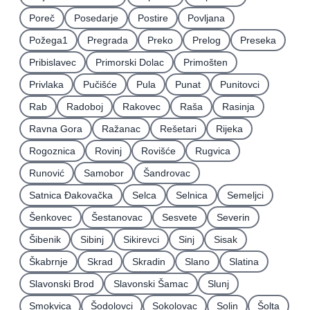
Poreč
Posedarje
Postire
Povljana
Požega1
Pregrada
Preko
Prelog
Preseka
Pribislavec
Primorski Dolac
Primošten
Privlaka
Pučišće
Pula
Punat
Punitovci
Rab
Radoboj
Rakovec
Raša
Rasinja
Ravna Gora
Ražanac
Rešetari
Rijeka
Rogoznica
Rovinj
Rovišće
Rugvica
Runović
Samobor
Šandrovac
Satnica Ðakovačka
Selca
Selnica
Semeljci
Šenkovec
Šestanovac
Sesvete
Severin
Šibenik
Sibinj
Sikirevci
Sinj
Sisak
Škabrnje
Skrad
Skradin
Slano
Slatina
Slavonski Brod
Slavonski Šamac
Slunj
Smokvica
Šodolovci
Sokolovac
Solin
Šolta