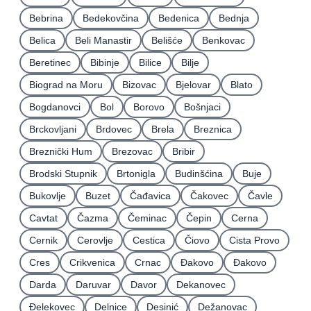
Bebrina
Bedekovčina
Bedenica
Bednja
Belica
Beli Manastir
Belišće
Benkovac
Beretinec
Bibinje
Bilice
Bilje
Biograd na Moru
Bizovac
Bjelovar
Blato
Bogdanovci
Bol
Borovo
Bošnjaci
Brckovljani
Brdovec
Brela
Breznica
Breznički Hum
Brezovac
Bribir
Brodski Stupnik
Brtonigla
Budinšćina
Buje
Bukovlje
Buzet
Čađavica
Čakovec
Čavle
Cavtat
Čazma
Čeminac
Čepin
Cerna
Cernik
Cerovlje
Cestica
Čiovo
Cista Provo
Cres
Crikvenica
Crnac
Đakovo
Ðakovo
Darda
Daruvar
Davor
Dekanovec
Ðelekovec
Delnice
Desinić
Dežanovac