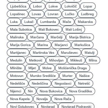
Ljubešćica
Lobor
Lokve
Lokvičič
Lopar
Lopatinec
Lovas
Lovran
Lučko
Ludbreg
Luka
Lukač
Lumbarda
Mače
Makarska
Mala Subotica
Mali Bukovec
Mali Lošinj
Malinska
Marčana
Marčelji
Marija Bistrica
Marija Gorica
Marina
Marjanci
Markušica
Martijanec
Martinska Ves
Maruševec
Matulji
Medulin
Metković
Mihovljan
Mikleuš
Milna
Mlinište
Mljet
Molve
Mošćenička Draga
Motovun
Mursko Središće
Murter
Našice
Nedelišće
Nedeščina
Negoslavci
Netretić
Nijemci
Nin
Nova Bukovica
Nova Gradiška
Nova Kapela
Novalja
Nova Rača
Novi Golubovec
Novigrad
Novigrad Podravski