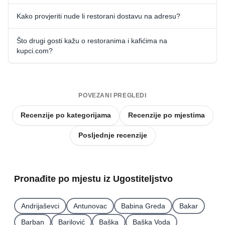
Kako provjeriti nude li restorani dostavu na adresu?
Što drugi gosti kažu o restoranima i kafićima na
kupci.com?
POVEZANI PREGLEDI
Recenzije po kategorijama
Recenzije po mjestima
Posljednje recenzije
Pronađite po mjestu iz Ugostiteljstvo
Andrijaševci
Antunovac
Babina Greda
Bakar
Barban
Barilović
Baška
Baška Voda