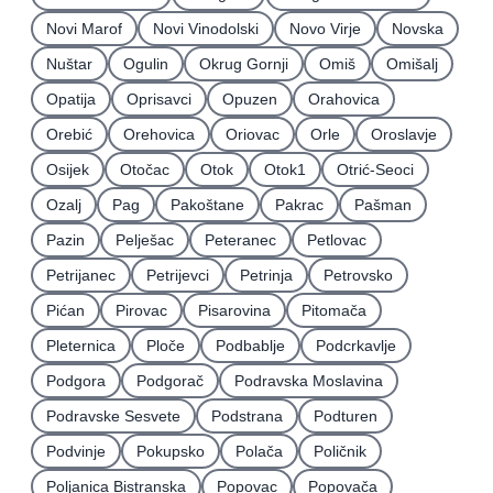
Novi Marof
Novi Vinodolski
Novo Virje
Novska
Nuštar
Ogulin
Okrug Gornji
Omiš
Omišalj
Opatija
Oprisavci
Opuzen
Orahovica
Orebić
Orehovica
Oriovac
Orle
Oroslavje
Osijek
Otočac
Otok
Otok1
Otrić-Seoci
Ozalj
Pag
Pakoštane
Pakrac
Pašman
Pazin
Pelješac
Peteranec
Petlovac
Petrijanec
Petrijevci
Petrinja
Petrovsko
Pićan
Pirovac
Pisarovina
Pitomača
Pleternica
Ploče
Podbablje
Podcrkavlje
Podgora
Podgorač
Podravska Moslavina
Podravske Sesvete
Podstrana
Podturen
Podvinje
Pokupsko
Polača
Poličnik
Poljanica Bistranska
Popovac
Popovača