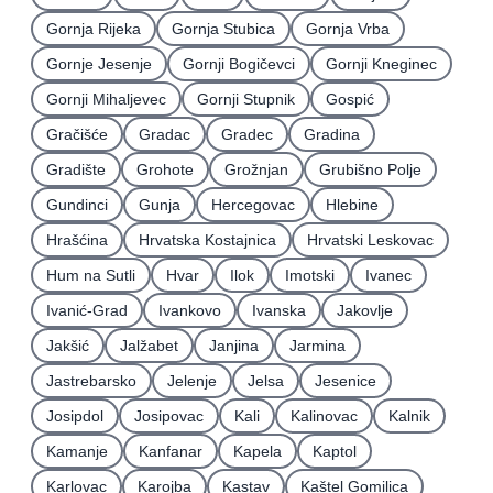
Gornja Rijeka
Gornja Stubica
Gornja Vrba
Gornje Jesenje
Gornji Bogičevci
Gornji Kneginec
Gornji Mihaljevec
Gornji Stupnik
Gospić
Gračišće
Gradac
Gradec
Gradina
Gradište
Grohote
Grožnjan
Grubišno Polje
Gundinci
Gunja
Hercegovac
Hlebine
Hrašćina
Hrvatska Kostajnica
Hrvatski Leskovac
Hum na Sutli
Hvar
Ilok
Imotski
Ivanec
Ivanić-Grad
Ivankovo
Ivanska
Jakovlje
Jakšić
Jalžabet
Janjina
Jarmina
Jastrebarsko
Jelenje
Jelsa
Jesenice
Josipdol
Josipovac
Kali
Kalinovac
Kalnik
Kamanje
Kanfanar
Kapela
Kaptol
Karlovac
Karojba
Kastav
Kaštel Gomilica