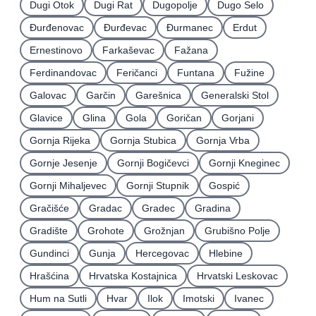
Dugi Otok
Dugi Rat
Dugopolje
Dugo Selo
Ðurđenovac
Ðurđevac
Ðurmanec
Erdut
Ernestinovo
Farkaševac
Fažana
Ferdinandovac
Feričanci
Funtana
Fužine
Galovac
Garčin
Garešnica
Generalski Stol
Glavice
Glina
Gola
Goričan
Gorjani
Gornja Rijeka
Gornja Stubica
Gornja Vrba
Gornje Jesenje
Gornji Bogičevci
Gornji Kneginec
Gornji Mihaljevec
Gornji Stupnik
Gospić
Gračišće
Gradac
Gradec
Gradina
Gradište
Grohote
Grožnjan
Grubišno Polje
Gundinci
Gunja
Hercegovac
Hlebine
Hrašćina
Hrvatska Kostajnica
Hrvatski Leskovac
Hum na Sutli
Hvar
Ilok
Imotski
Ivanec