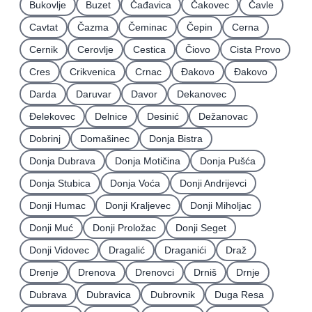
Bukovlje
Buzet
Čađavica
Čakovec
Čavle
Cavtat
Čazma
Čeminac
Čepin
Cerna
Cernik
Cerovlje
Cestica
Čiovo
Cista Provo
Cres
Crikvenica
Crnac
Đakovo
Ðakovo
Darda
Daruvar
Davor
Dekanovec
Ðelekovec
Delnice
Desinić
Dežanovac
Dobrinj
Domašinec
Donja Bistra
Donja Dubrava
Donja Motičina
Donja Pušća
Donja Stubica
Donja Voća
Donji Andrijevci
Donji Humac
Donji Kraljevec
Donji Miholjac
Donji Muć
Donji Proložac
Donji Seget
Donji Vidovec
Dragalić
Draganići
Draž
Drenje
Drenova
Drenovci
Drniš
Drnje
Dubrava
Dubravica
Dubrovnik
Duga Resa