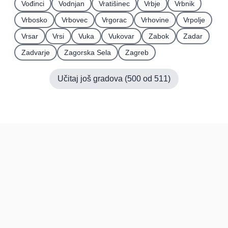
Vođinci
Vodnjan
Vratišinec
Vrbje
Vrbnik
Vrbosko
Vrbovec
Vrgorac
Vrhovine
Vrpolje
Vrsar
Vrsi
Vuka
Vukovar
Zabok
Zadar
Zadvarje
Zagorska Sela
Zagreb
Učitaj još gradova (
500
od
511
)
Hrvatska
Pravi kupci, prave recenzije.
Recenzije
Platforma
Recenzije po mjestima
O nama
Recenzije po kategorijama
Paketi