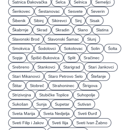
Satnica Ðakovačka
Selca
Selnica
Semeljci
Šenkovec
Šestanovac
Sesvete
Severin
Šibenik
Sibinj
Sikirevci
Sinj
Sisak
Škabrnje
Skrad
Skradin
Slano
Slatina
Slavonski Brod
Slavonski Šamac
Slunj
Smokvica
Šodolovci
Sokolovac
Solin
Šolta
Sopje
Špišić-Bukovica
Split
Sračinec
Srebreno
Stankovci
Starigrad
Stari Jankovci
Stari Mikanovci
Staro Petrovo Selo
Štefanje
Štitar
Stobreč
Strahoninec
Štrigova
Strizivojna
Stubičke Toplice
Suhopolje
Sukošan
Sunja
Supetar
Sutivan
Sveta Marija
Sveta Nedjelja
Sveti Ðurđ
Sveti Filip i Jakov
Sveti Ilija
Sveti Ivan Žabno