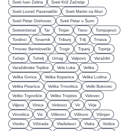
Sveti Ivan Zelina
Sveti Križ Začretje
Sveti Lovreč Pazenatički
Sveti Martin na Muri
Sveti Petar Orehovec
Sveti Petar u Šumi
Svetvinčenat
Tar
Tinjan
Tisno
Tompojevci
Tordinci
Tovarnik
Tribunj
Trilj
Trnava
Trnovec Bartolovečki
Trogir
Trpanj
Trpinja
Tučepi
Tuhelj
Umag
Valpovo
Varaždin
Varaždinske Toplice
Vela Luka
Velika
Velika Gorica
Velika Kopanica
Velika Ludina
Velika Pisanica
Velika Trnovitica
Veliki Bukovec
Veliko Trgovišće
Veliko Trojstvo
Vidovec
Viljevo
Vinica
Vinkovci
Vir
Virje
Virovitica
Vis
Viškovci
Viškovo
Višnjan
Visoko
Vižinada
Vladislavci
Vlaka
Vodice