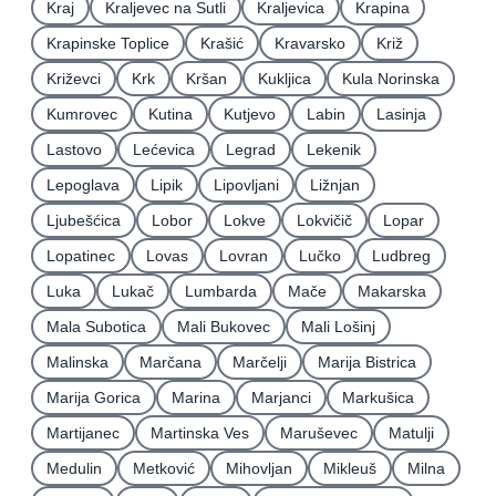
Kraj
Kraljevec na Sutli
Kraljevica
Krapina
Krapinske Toplice
Krašić
Kravarsko
Križ
Križevci
Krk
Kršan
Kukljica
Kula Norinska
Kumrovec
Kutina
Kutjevo
Labin
Lasinja
Lastovo
Lećevica
Legrad
Lekenik
Lepoglava
Lipik
Lipovljani
Ližnjan
Ljubešćica
Lobor
Lokve
Lokvičič
Lopar
Lopatinec
Lovas
Lovran
Lučko
Ludbreg
Luka
Lukač
Lumbarda
Mače
Makarska
Mala Subotica
Mali Bukovec
Mali Lošinj
Malinska
Marčana
Marčelji
Marija Bistrica
Marija Gorica
Marina
Marjanci
Markušica
Martijanec
Martinska Ves
Maruševec
Matulji
Medulin
Metković
Mihovljan
Mikleuš
Milna