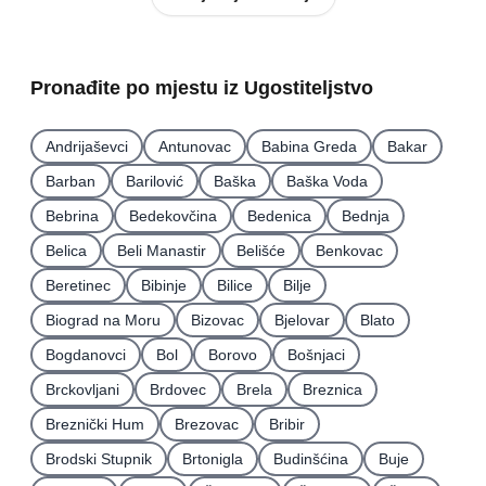
Pronađite po mjestu iz Ugostiteljstvo
Andrijaševci
Antunovac
Babina Greda
Bakar
Barban
Barilović
Baška
Baška Voda
Bebrina
Bedekovčina
Bedenica
Bednja
Belica
Beli Manastir
Belišće
Benkovac
Beretinec
Bibinje
Bilice
Bilje
Biograd na Moru
Bizovac
Bjelovar
Blato
Bogdanovci
Bol
Borovo
Bošnjaci
Brckovljani
Brdovec
Brela
Breznica
Breznički Hum
Brezovac
Bribir
Brodski Stupnik
Brtonigla
Budinšćina
Buje