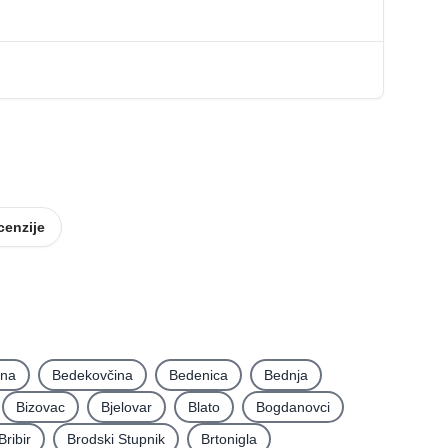
cenzije
ina
Bedekovčina
Bedenica
Bednja
Bizovac
Bjelovar
Blato
Bogdanovci
Bribir
Brodski Stupnik
Brtonigla