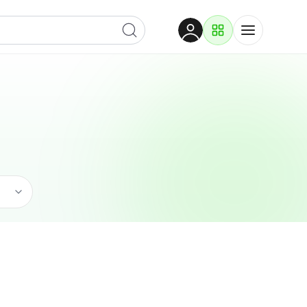
Dobrodošli
Prijavite se za pristup
Proizvodi i rješenja
Prijavi se
Ugostiteljstvo
Po kategoriji
Pogledaj podkategorije