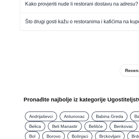
Kako provjeriti nude li restorani dostavu na adresu?
Što drugi gosti kažu o restoranima i kafićima na ku
Recenz
Pronađite najbolje iz kategorije Ugostiteljs
Andrijaševci
Antunovac
Babina Greda
Ba
Belica
Beli Manastir
Belišće
Benkovac
Bol
Borovo
Bošnjaci
Brckovljani
Brd