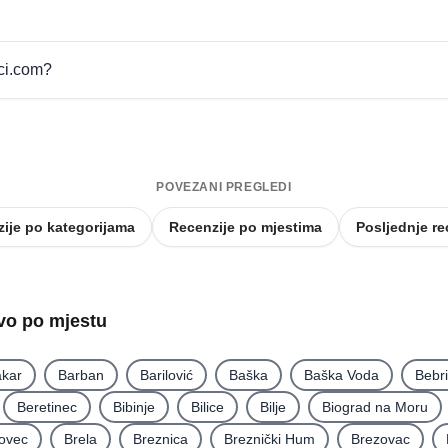
pci.com?
POVEZANI PREGLEDI
ije po kategorijama
Recenzije po mjestima
Posljednje re
tvo po mjestu
kar
Barban
Barilović
Baška
Baška Voda
Bebr
Beretinec
Bibinje
Bilice
Bilje
Biograd na Moru
ovec
Brela
Breznica
Breznički Hum
Brezovac