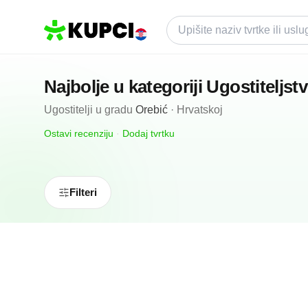
Najbolje u kategoriji
Ugostiteljst
Ugostitelji
u gradu
Orebić
·
Hrvatskoj
Ostavi recenziju
·
Dodaj tvrtku
Filteri
N/A
(0 recenzija)
Caffe Bar And Pizzeria Felix
Orebić, HR