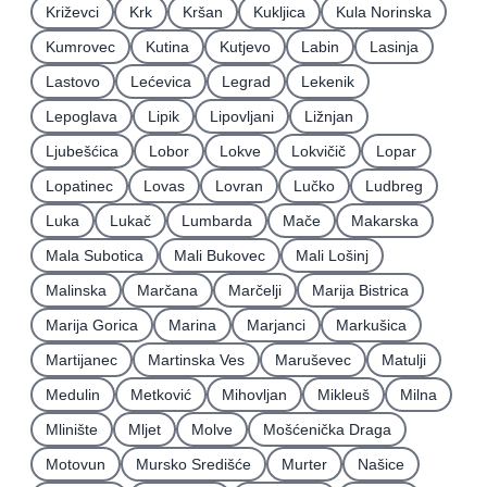
Križevci
Krk
Kršan
Kukljica
Kula Norinska
Kumrovec
Kutina
Kutjevo
Labin
Lasinja
Lastovo
Lećevica
Legrad
Lekenik
Lepoglava
Lipik
Lipovljani
Ližnjan
Ljubešćica
Lobor
Lokve
Lokvičič
Lopar
Lopatinec
Lovas
Lovran
Lučko
Ludbreg
Luka
Lukač
Lumbarda
Mače
Makarska
Mala Subotica
Mali Bukovec
Mali Lošinj
Malinska
Marčana
Marčelji
Marija Bistrica
Marija Gorica
Marina
Marjanci
Markušica
Martijanec
Martinska Ves
Maruševec
Matulji
Medulin
Metković
Mihovljan
Mikleuš
Milna
Mlinište
Mljet
Molve
Mošćenička Draga
Motovun
Mursko Središće
Murter
Našice