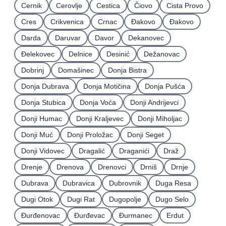
Cernik
Cerovlje
Cestica
Čiovo
Cista Provo
Cres
Crikvenica
Crnac
Đakovo
Ðakovo
Darda
Daruvar
Davor
Dekanovec
Ðelekovec
Delnice
Desinić
Dežanovac
Dobrinj
Domašinec
Donja Bistra
Donja Dubrava
Donja Motičina
Donja Pušća
Donja Stubica
Donja Voća
Donji Andrijevci
Donji Humac
Donji Kraljevec
Donji Miholjac
Donji Muć
Donji Proložac
Donji Seget
Donji Vidovec
Dragalić
Draganići
Draž
Drenje
Drenova
Drenovci
Drniš
Drnje
Dubrava
Dubravica
Dubrovnik
Duga Resa
Dugi Otok
Dugi Rat
Dugopolje
Dugo Selo
Ðurđenovac
Ðurđevac
Ðurmanec
Erdut