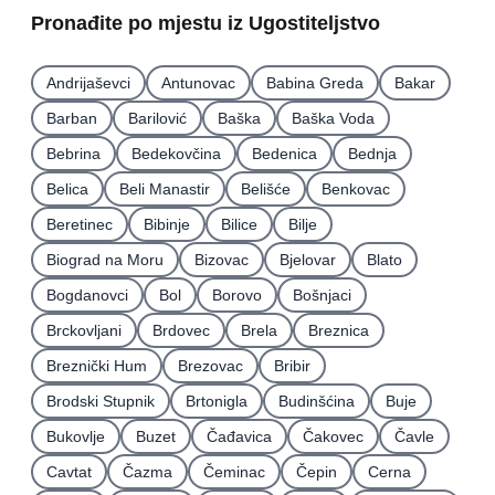
Pronađite po mjestu iz Ugostiteljstvo
Andrijaševci
Antunovac
Babina Greda
Bakar
Barban
Barilović
Baška
Baška Voda
Bebrina
Bedekovčina
Bedenica
Bednja
Belica
Beli Manastir
Belišće
Benkovac
Beretinec
Bibinje
Bilice
Bilje
Biograd na Moru
Bizovac
Bjelovar
Blato
Bogdanovci
Bol
Borovo
Bošnjaci
Brckovljani
Brdovec
Brela
Breznica
Breznički Hum
Brezovac
Bribir
Brodski Stupnik
Brtonigla
Budinšćina
Buje
Bukovlje
Buzet
Čađavica
Čakovec
Čavle
Cavtat
Čazma
Čeminac
Čepin
Cerna