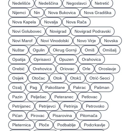
Nedelišće
Nedeščina
Negoslavci
Netretić
Nijemci
Nin
Nova Bukovica
Nova Gradiška
Nova Kapela
Novalja
Nova Rača
Novi Golubovec
Novigrad
Novigrad Podravski
Novi Marof
Novi Vinodolski
Novo Virje
Novska
Nuštar
Ogulin
Okrug Gornji
Omiš
Omišalj
Opatija
Oprisavci
Opuzen
Orahovica
Orebić
Orehovica
Oriovac
Orle
Oroslavje
Osijek
Otočac
Otok
Otok1
Otrić-Seoci
Ozalj
Pag
Pakoštane
Pakrac
Pašman
Pazin
Pelješac
Peteranec
Petlovac
Petrijanec
Petrijevci
Petrinja
Petrovsko
Pićan
Pirovac
Pisarovina
Pitomača
Pleternica
Ploče
Podbablje
Podcrkavlje