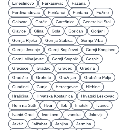
Ernestinovo
Farkaševac
Fažana
Ferdinandovac
Feričanci
Funtana
Fužine
Galovac
Garčin
Garešnica
Generalski Stol
Glavice
Glina
Gola
Goričan
Gorjani
Gornja Rijeka
Gornja Stubica
Gornja Vrba
Gornje Jesenje
Gornji Bogičevci
Gornji Kneginec
Gornji Mihaljevec
Gornji Stupnik
Gospić
Gračišće
Gradac
Gradec
Gradina
Gradište
Grohote
Grožnjan
Grubišno Polje
Gundinci
Gunja
Hercegovac
Hlebine
Hrašćina
Hrvatska Kostajnica
Hrvatski Leskovac
Hum na Sutli
Hvar
Ilok
Imotski
Ivanec
Ivanić-Grad
Ivankovo
Ivanska
Jakovlje
Jakšić
Jalžabet
Janjina
Jarmina