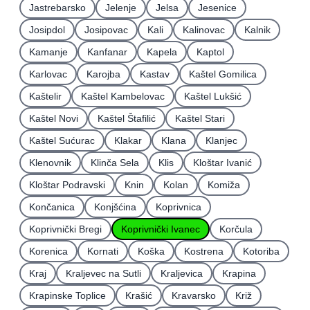
Jastrebarsko
Jelenje
Jelsa
Jesenice
Josipdol
Josipovac
Kali
Kalinovac
Kalnik
Kamanje
Kanfanar
Kapela
Kaptol
Karlovac
Karojba
Kastav
Kaštel Gomilica
Kaštelir
Kaštel Kambelovac
Kaštel Lukšić
Kaštel Novi
Kaštel Štafilić
Kaštel Stari
Kaštel Sućurac
Klakar
Klana
Klanjec
Klenovnik
Klinča Sela
Klis
Kloštar Ivanić
Kloštar Podravski
Knin
Kolan
Komiža
Končanica
Konjšćina
Koprivnica
Koprivnički Bregi
Koprivnički Ivanec
Korčula
Korenica
Kornati
Koška
Kostrena
Kotoriba
Kraj
Kraljevec na Sutli
Kraljevica
Krapina
Krapinske Toplice
Krašić
Kravarsko
Križ