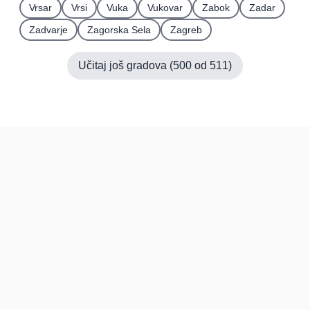
Vrsar
Vrsi
Vuka
Vukovar
Zabok
Zadar
Zadvarje
Zagorska Sela
Zagreb
Učitaj još gradova (
500
od
511
)
Hrvatska
Pravi kupci, prave recenzije.
Recenzije
Platforma
Recenzije po mjestima
O nama
Recenzije po kategorijama
Paketi
Posljednje recenzije
Dokumentacija