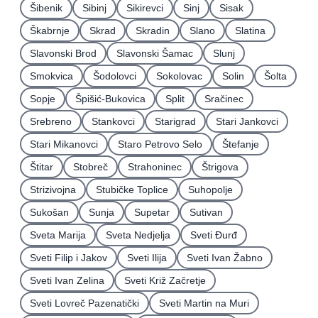
Šibenik
Sibinj
Sikirevci
Sinj
Sisak
Škabrnje
Skrad
Skradin
Slano
Slatina
Slavonski Brod
Slavonski Šamac
Slunj
Smokvica
Šodolovci
Sokolovac
Solin
Šolta
Sopje
Špišić-Bukovica
Split
Sračinec
Srebreno
Stankovci
Starigrad
Stari Jankovci
Stari Mikanovci
Staro Petrovo Selo
Štefanje
Štitar
Stobreč
Strahoninec
Štrigova
Strizivojna
Stubičke Toplice
Suhopolje
Sukošan
Sunja
Supetar
Sutivan
Sveta Marija
Sveta Nedjelja
Sveti Ðurđ
Sveti Filip i Jakov
Sveti Ilija
Sveti Ivan Žabno
Sveti Ivan Zelina
Sveti Križ Začretje
Sveti Lovreč Pazenatički
Sveti Martin na Muri