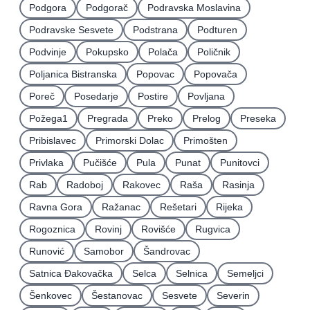
Podgora
Podgorač
Podravska Moslavina
Podravske Sesvete
Podstrana
Podturen
Podvinje
Pokupsko
Polača
Poličnik
Poljanica Bistranska
Popovac
Popovača
Poreč
Posedarje
Postire
Povljana
Požega1
Pregrada
Preko
Prelog
Preseka
Pribislavec
Primorski Dolac
Primošten
Privlaka
Pučišće
Pula
Punat
Punitovci
Rab
Radoboj
Rakovec
Raša
Rasinja
Ravna Gora
Ražanac
Rešetari
Rijeka
Rogoznica
Rovinj
Rovišće
Rugvica
Runović
Samobor
Šandrovac
Satnica Ðakovačka
Selca
Selnica
Semeljci
Šenkovec
Šestanovac
Sesvete
Severin