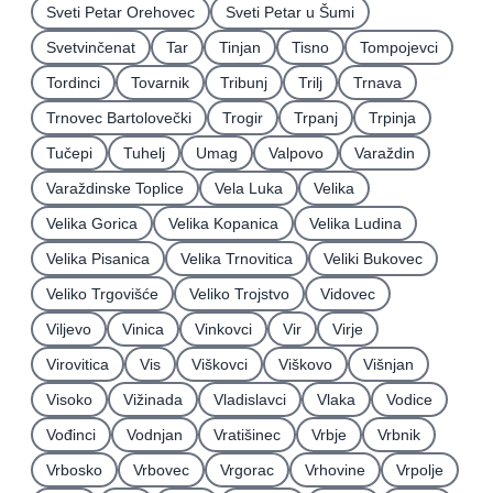
Sveti Petar Orehovec
Sveti Petar u Šumi
Svetvinčenat
Tar
Tinjan
Tisno
Tompojevci
Tordinci
Tovarnik
Tribunj
Trilj
Trnava
Trnovec Bartolovečki
Trogir
Trpanj
Trpinja
Tučepi
Tuhelj
Umag
Valpovo
Varaždin
Varaždinske Toplice
Vela Luka
Velika
Velika Gorica
Velika Kopanica
Velika Ludina
Velika Pisanica
Velika Trnovitica
Veliki Bukovec
Veliko Trgovišće
Veliko Trojstvo
Vidovec
Viljevo
Vinica
Vinkovci
Vir
Virje
Virovitica
Vis
Viškovci
Viškovo
Višnjan
Visoko
Vižinada
Vladislavci
Vlaka
Vodice
Vođinci
Vodnjan
Vratišinec
Vrbje
Vrbnik
Vrbosko
Vrbovec
Vrgorac
Vrhovine
Vrpolje