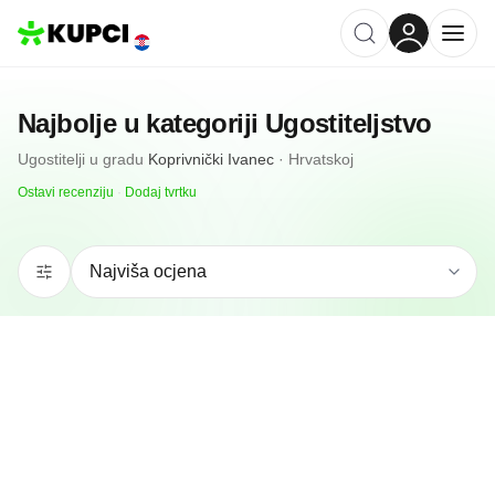
Najbolje u kategoriji
Ugostiteljstvo
Ugostitelji
u gradu
Koprivnički Ivanec
·
Hrvatskoj
Ostavi recenziju
·
Dodaj tvrtku
N/A
(0 recenzija)
CAFFE BAR LA VERNA
Koprivnički Ivanec, HR