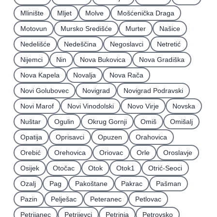
Mlinište
Mljet
Molve
Mošćenička Draga
Motovun
Mursko Središće
Murter
Našice
Nedelišće
Nedeščina
Negoslavci
Netretić
Nijemci
Nin
Nova Bukovica
Nova Gradiška
Nova Kapela
Novalja
Nova Rača
Novi Golubovec
Novigrad
Novigrad Podravski
Novi Marof
Novi Vinodolski
Novo Virje
Novska
Nuštar
Ogulin
Okrug Gornji
Omiš
Omišalj
Opatija
Oprisavci
Opuzen
Orahovica
Orebić
Orehovica
Oriovac
Orle
Oroslavje
Osijek
Otočac
Otok
Otok1
Otrić-Seoci
Ozalj
Pag
Pakoštane
Pakrac
Pašman
Pazin
Pelješac
Peteranec
Petlovac
Petrijanec
Petrijevci
Petrinja
Petrovsko