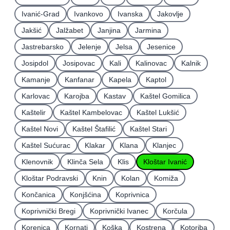
Ivanić-Grad
Ivankovo
Ivanska
Jakovlje
Jakšić
Jalžabet
Janjina
Jarmina
Jastrebarsko
Jelenje
Jelsa
Jesenice
Josipdol
Josipovac
Kali
Kalinovac
Kalnik
Kamanje
Kanfanar
Kapela
Kaptol
Karlovac
Karojba
Kastav
Kaštel Gomilica
Kaštelir
Kaštel Kambelovac
Kaštel Lukšić
Kaštel Novi
Kaštel Štafilić
Kaštel Stari
Kaštel Sućurac
Klakar
Klana
Klanjec
Klenovnik
Klinča Sela
Klis
Kloštar Ivanić
Kloštar Podravski
Knin
Kolan
Komiža
Končanica
Konjšćina
Koprivnica
Koprivnički Bregi
Koprivnički Ivanec
Korčula
Korenica
Kornati
Koška
Kostrena
Kotoriba