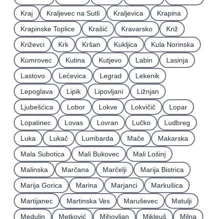
Kraj
Kraljevec na Sutli
Kraljevica
Krapina
Krapinske Toplice
Krašić
Kravarsko
Križ
Križevci
Krk
Kršan
Kukljica
Kula Norinska
Kumrovec
Kutina
Kutjevo
Labin
Lasinja
Lastovo
Lećevica
Legrad
Lekenik
Lepoglava
Lipik
Lipovljani
Ližnjan
Ljubešćica
Lobor
Lokve
Lokvičič
Lopar
Lopatinec
Lovas
Lovran
Lučko
Ludbreg
Luka
Lukač
Lumbarda
Mače
Makarska
Mala Subotica
Mali Bukovec
Mali Lošinj
Malinska
Marčana
Marčelji
Marija Bistrica
Marija Gorica
Marina
Marjanci
Markušica
Martijanec
Martinska Ves
Maruševec
Matulji
Medulin
Metković
Mihovljan
Mikleuš
Milna