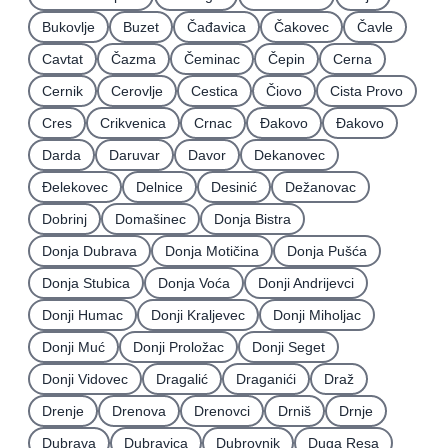
Bukovlje
Buzet
Čađavica
Čakovec
Čavle
Cavtat
Čazma
Čeminac
Čepin
Cerna
Cernik
Cerovlje
Cestica
Čiovo
Cista Provo
Cres
Crikvenica
Crnac
Đakovo
Ðakovo
Darda
Daruvar
Davor
Dekanovec
Ðelekovec
Delnice
Desinić
Dežanovac
Dobrinj
Domašinec
Donja Bistra
Donja Dubrava
Donja Motičina
Donja Pušća
Donja Stubica
Donja Voća
Donji Andrijevci
Donji Humac
Donji Kraljevec
Donji Miholjac
Donji Muć
Donji Proložac
Donji Seget
Donji Vidovec
Dragalić
Draganići
Draž
Drenje
Drenova
Drenovci
Drniš
Drnje
Dubrava
Dubravica
Dubrovnik
Duga Resa