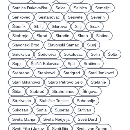
Satnica Ðakovačka
Selca
Selnica
Semeljci
Šenkovec
Šestanovac
Sesvete
Severin
Šibenik
Sibinj
Sikirevci
Sinj
Sisak
Škabrnje
Skrad
Skradin
Slano
Slatina
Slavonski Brod
Slavonski Šamac
Slunj
Smokvica
Šodolovci
Sokolovac
Solin
Šolta
Sopje
Špišić-Bukovica
Split
Sračinec
Srebreno
Stankovci
Starigrad
Stari Jankovci
Stari Mikanovci
Staro Petrovo Selo
Štefanje
Štitar
Stobreč
Strahoninec
Štrigova
Strizivojna
Stubičke Toplice
Suhopolje
Sukošan
Sunja
Supetar
Sutivan
Sveta Marija
Sveta Nedjelja
Sveti Ðurđ
Sveti Filip i Jakov
Sveti Ilija
Sveti Ivan Žabno