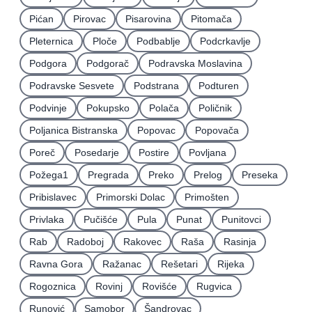
Pićan
Pirovac
Pisarovina
Pitomača
Pleternica
Ploče
Podbablje
Podcrkavlje
Podgora
Podgorač
Podravska Moslavina
Podravske Sesvete
Podstrana
Podturen
Podvinje
Pokupsko
Polača
Poličnik
Poljanica Bistranska
Popovac
Popovača
Poreč
Posedarje
Postire
Povljana
Požega1
Pregrada
Preko
Prelog
Preseka
Pribislavec
Primorski Dolac
Primošten
Privlaka
Pučišće
Pula
Punat
Punitovci
Rab
Radoboj
Rakovec
Raša
Rasinja
Ravna Gora
Ražanac
Rešetari
Rijeka
Rogoznica
Rovinj
Rovišće
Rugvica
Runović
Samobor
Šandrovac