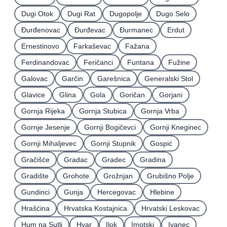
Dugi Otok
Dugi Rat
Dugopolje
Dugo Selo
Ðurđenovac
Ðurđevac
Ðurmanec
Erdut
Ernestinovo
Farkaševac
Fažana
Ferdinandovac
Feričanci
Funtana
Fužine
Galovac
Garčin
Garešnica
Generalski Stol
Glavice
Glina
Gola
Goričan
Gorjani
Gornja Rijeka
Gornja Stubica
Gornja Vrba
Gornje Jesenje
Gornji Bogičevci
Gornji Kneginec
Gornji Mihaljevec
Gornji Stupnik
Gospić
Gračišće
Gradac
Gradec
Gradina
Gradište
Grohote
Grožnjan
Grubišno Polje
Gundinci
Gunja
Hercegovac
Hlebine
Hrašćina
Hrvatska Kostajnica
Hrvatski Leskovac
Hum na Sutli
Hvar
Ilok
Imotski
Ivanec