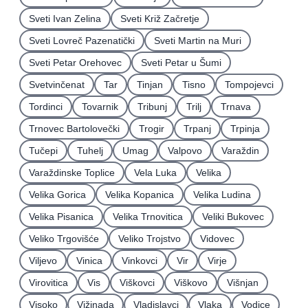
Sveti Ivan Zelina
Sveti Križ Začretje
Sveti Lovreč Pazenatički
Sveti Martin na Muri
Sveti Petar Orehovec
Sveti Petar u Šumi
Svetvinčenat
Tar
Tinjan
Tisno
Tompojevci
Tordinci
Tovarnik
Tribunj
Trilj
Trnava
Trnovec Bartolovečki
Trogir
Trpanj
Trpinja
Tučepi
Tuhelj
Umag
Valpovo
Varaždin
Varaždinske Toplice
Vela Luka
Velika
Velika Gorica
Velika Kopanica
Velika Ludina
Velika Pisanica
Velika Trnovitica
Veliki Bukovec
Veliko Trgovišće
Veliko Trojstvo
Vidovec
Viljevo
Vinica
Vinkovci
Vir
Virje
Virovitica
Vis
Viškovci
Viškovo
Višnjan
Visoko
Vižinada
Vladislavci
Vlaka
Vodice