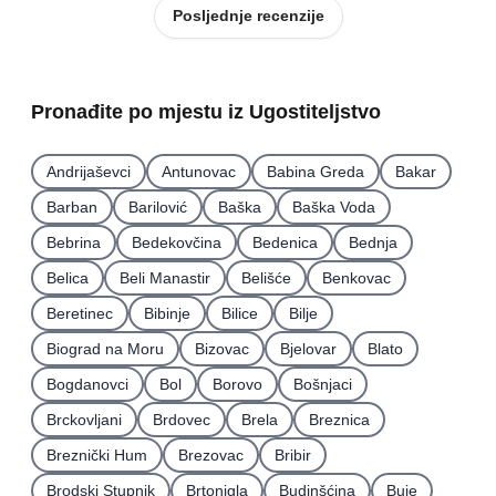
Posljednje recenzije
Pronađite po mjestu iz Ugostiteljstvo
Andrijaševci
Antunovac
Babina Greda
Bakar
Barban
Barilović
Baška
Baška Voda
Bebrina
Bedekovčina
Bedenica
Bednja
Belica
Beli Manastir
Belišće
Benkovac
Beretinec
Bibinje
Bilice
Bilje
Biograd na Moru
Bizovac
Bjelovar
Blato
Bogdanovci
Bol
Borovo
Bošnjaci
Brckovljani
Brdovec
Brela
Breznica
Breznički Hum
Brezovac
Bribir
Brodski Stupnik
Brtonigla
Budinšćina
Buje