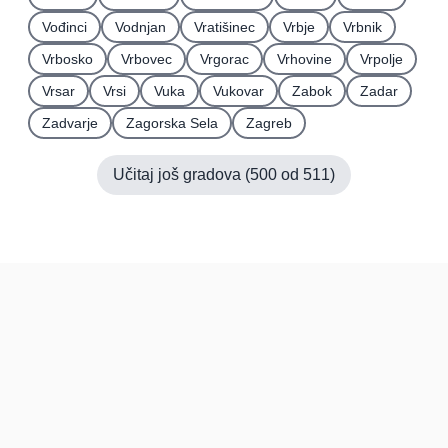
Vođinci
Vodnjan
Vratišinec
Vrbje
Vrbnik
Vrbosko
Vrbovec
Vrgorac
Vrhovine
Vrpolje
Vrsar
Vrsi
Vuka
Vukovar
Zabok
Zadar
Zadvarje
Zagorska Sela
Zagreb
Učitaj još gradova (
500
od
511
)
Hrvatska
Pravi kupci, prave recenzije.
Recenzije
Platforma
Recenzije po mjestima
O nama