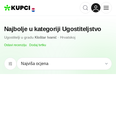
Najbolje u kategoriji
Ugostiteljstvo
Ugostitelji
u gradu
Kloštar Ivanić
·
Hrvatskoj
Ostavi recenziju
·
Dodaj tvrtku
N/A
(0 recenzija)
Konoba Agapa
Kloštar Ivanić, HR