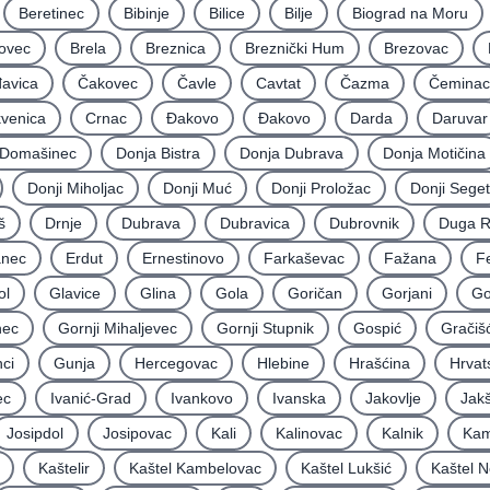
Beretinec
Bibinje
Bilice
Bilje
Biograd na Moru
ovec
Brela
Breznica
Breznički Hum
Brezovac
avica
Čakovec
Čavle
Cavtat
Čazma
Čeminac
kvenica
Crnac
Đakovo
Ðakovo
Darda
Daruvar
Domašinec
Donja Bistra
Donja Dubrava
Donja Motičina
Donji Miholjac
Donji Muć
Donji Proložac
Donji Seget
š
Drnje
Dubrava
Dubravica
Dubrovnik
Duga 
nec
Erdut
Ernestinovo
Farkaševac
Fažana
F
ol
Glavice
Glina
Gola
Goričan
Gorjani
Go
nec
Gornji Mihaljevec
Gornji Stupnik
Gospić
Gračiš
ci
Gunja
Hercegovac
Hlebine
Hrašćina
Hrvat
ec
Ivanić-Grad
Ivankovo
Ivanska
Jakovlje
Jakš
Josipdol
Josipovac
Kali
Kalinovac
Kalnik
Kam
Kaštelir
Kaštel Kambelovac
Kaštel Lukšić
Kaštel N