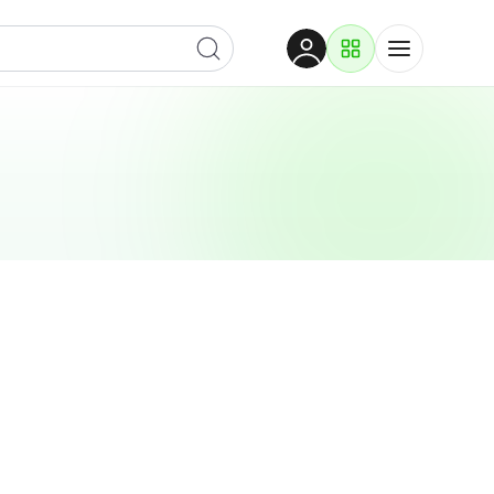
Dobrodošli
Prijavite se za pristup
Proizvodi i rješenja
Prijavi se
Po kategoriji