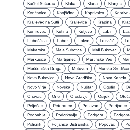
Kaštel Sućurac
Klakar
Klana
Klanjec
Končanica
Konjšćina
Koprivnica
Koprivni
Kraljevec na Sutli
Kraljevica
Krapina
Krap
Kumrovec
Kutina
Kutjevo
Labin
Las
Ljubešćica
Lobor
Lokve
Lokvičič
Lo
Makarska
Mala Subotica
Mali Bukovec
M
Markušica
Martijanec
Martinska Ves
Mar
Mošćenička Draga
Motovun
Mursko Središće
Nova Bukovica
Nova Gradiška
Nova Kapela
Novo Virje
Novska
Nuštar
Ogulin
Ok
Oriovac
Orle
Oroslavje
Osijek
Otoč
Pelješac
Peteranec
Petlovac
Petrijanec
Podbablje
Podcrkavlje
Podgora
Podgora
Poličnik
Poljanica Bistranska
Popovac
Po