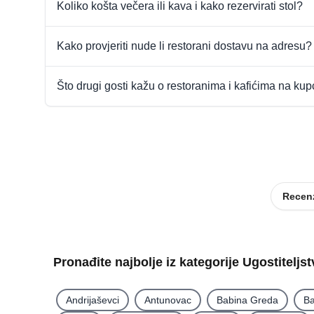
Koliko košta večera ili kava i kako rezervirati stol?
Kako provjeriti nude li restorani dostavu na adresu?
Što drugi gosti kažu o restoranima i kafićima na ku
Recenz
Pronađite najbolje iz kategorije Ugostiteljs
Andrijaševci
Antunovac
Babina Greda
Ba