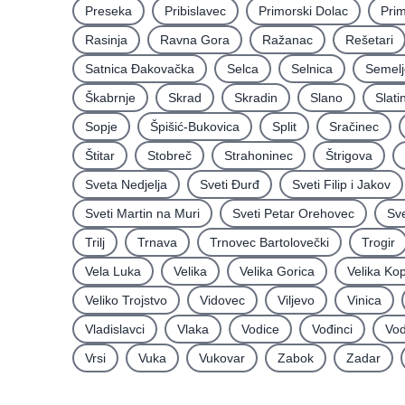
Preseka
Pribislavec
Primorski Dolac
Pri
Rasinja
Ravna Gora
Ražanac
Rešetari
Satnica Ðakovačka
Selca
Selnica
Semelj
Škabrnje
Skrad
Skradin
Slano
Slati
Sopje
Špišić-Bukovica
Split
Sračinec
Štitar
Stobreč
Strahoninec
Štrigova
Sveta Nedjelja
Sveti Ðurđ
Sveti Filip i Jakov
Sveti Martin na Muri
Sveti Petar Orehovec
Sve
Trilj
Trnava
Trnovec Bartolovečki
Trogir
Vela Luka
Velika
Velika Gorica
Velika Ko
Veliko Trojstvo
Vidovec
Viljevo
Vinica
Vladislavci
Vlaka
Vodice
Vođinci
Vod
Vrsi
Vuka
Vukovar
Zabok
Zadar