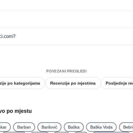
pci.com?
POVEZANI PREGLEDI
ije po kategorijama
Recenzije po mjestima
Posljednje re
tvo po mjestu
kar
Barban
Barilović
Baška
Baška Voda
Bebr