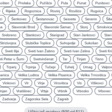
mošten
Privlaka
Pučišće
Pula
Punat
Punitovci
Rijeka
Rogoznica
Rovinj
Rovišće
Rugvica
ci
Šenkovec
Šestanovac
Sesvete
Severin
Šib
na
Slavonski Brod
Slavonski Šamac
Slunj
Smokvica
Srebreno
Stankovci
Starigrad
Stari Jankovci
Star
Strizivojna
Stubičke Toplice
Suhopolje
Sukošan
Su
Sveti Ilija
Sveti Ivan Žabno
Sveti Ivan Zelina
Sveti Kr
ti Petar u Šumi
Svetvinčenat
Tar
Tinjan
Tisno
Trpanj
Trpinja
Tučepi
Tuhelj
Umag
Valpo
panica
Velika Ludina
Velika Pisanica
Velika Trnovitica
Vinkovci
Vir
Virje
Virovitica
Vis
Viškovci
njan
Vratišinec
Vrbje
Vrbnik
Vrbosko
Vrbovec
Zadvarje
Zagorska Sela
Zagreb
Učitaj još gradova (
500
od
511
)