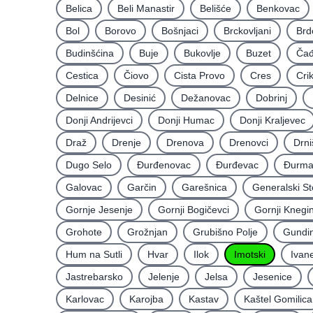
Belica
Beli Manastir
Belišće
Benkovac
Bol
Borovo
Bošnjaci
Brckovljani
Brd
Budinšćina
Buje
Bukovlje
Buzet
Čađ
Cestica
Čiovo
Cista Provo
Cres
Cri
Delnice
Desinić
Dežanovac
Dobrinj
Donji Andrijevci
Donji Humac
Donji Kraljevec
Draž
Drenje
Drenova
Drenovci
Drni
Dugo Selo
Ðurđenovac
Ðurđevac
Ðurma
Galovac
Garčin
Garešnica
Generalski St
Gornje Jesenje
Gornji Bogičevci
Gornji Knegi
Grohote
Grožnjan
Grubišno Polje
Gundin
Hum na Sutli
Hvar
Ilok
Imotski
Ivan
Jastrebarsko
Jelenje
Jelsa
Jesenice
Karlovac
Karojba
Kastav
Kaštel Gomilica