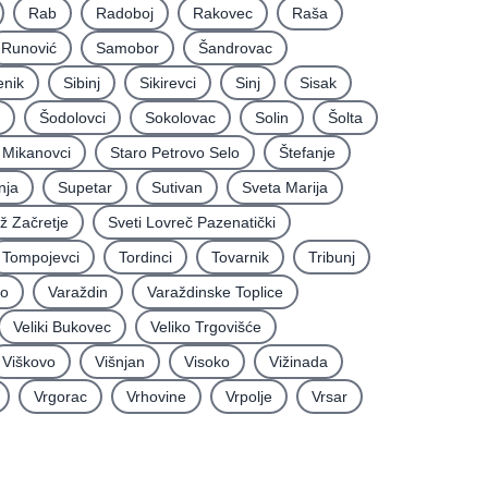
Rab
Radoboj
Rakovec
Raša
Runović
Samobor
Šandrovac
enik
Sibinj
Sikirevci
Sinj
Sisak
Šodolovci
Sokolovac
Solin
Šolta
i Mikanovci
Staro Petrovo Selo
Štefanje
nja
Supetar
Sutivan
Sveta Marija
iž Začretje
Sveti Lovreč Pazenatički
Tompojevci
Tordinci
Tovarnik
Tribunj
vo
Varaždin
Varaždinske Toplice
Veliki Bukovec
Veliko Trgovišće
Viškovo
Višnjan
Visoko
Vižinada
Vrgorac
Vrhovine
Vrpolje
Vrsar