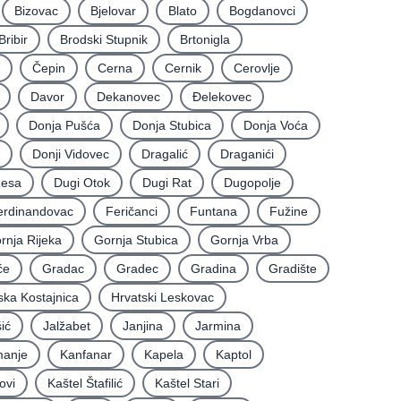
Bizovac
Bjelovar
Blato
Bogdanovci
Bribir
Brodski Stupnik
Brtonigla
Čepin
Cerna
Cernik
Cerovlje
Davor
Dekanovec
Ðelekovec
Donja Pušća
Donja Stubica
Donja Voća
Donji Vidovec
Dragalić
Draganići
Resa
Dugi Otok
Dugi Rat
Dugopolje
erdinandovac
Feričanci
Funtana
Fužine
rnja Rijeka
Gornja Stubica
Gornja Vrba
će
Gradac
Gradec
Gradina
Gradište
ska Kostajnica
Hrvatski Leskovac
ić
Jalžabet
Janjina
Jarmina
anje
Kanfanar
Kapela
Kaptol
ovi
Kaštel Štafilić
Kaštel Stari