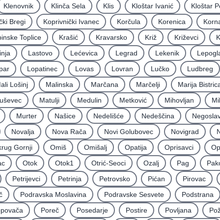
Klenovnik
Klinča Sela
Klis
Kloštar Ivanić
Kloštar P
čki Bregi
Koprivnički Ivanec
Korčula
Korenica
Korna
inske Toplice
Krašić
Kravarsko
Križ
Križevci
K
inja
Lastovo
Lećevica
Legrad
Lekenik
Lepogl
par
Lopatinec
Lovas
Lovran
Lučko
Ludbreg
ali Lošinj
Malinska
Marčana
Marčelji
Marija Bistric
uševec
Matulji
Medulin
Metković
Mihovljan
Mi
Murter
Našice
Nedelišće
Nedeščina
Negoslav
Novalja
Nova Rača
Novi Golubovec
Novigrad
N
rug Gornji
Omiš
Omišalj
Opatija
Oprisavci
Op
ac
Otok
Otok1
Otrić-Seoci
Ozalj
Pag
Pak
Petrijevci
Petrinja
Petrovsko
Pićan
Pirovac
č
Podravska Moslavina
Podravske Sesvete
Podstrana
povača
Poreč
Posedarje
Postire
Povljana
Po