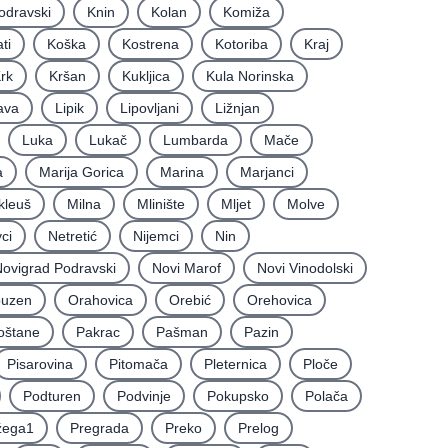
odravski
Knin
Kolan
Komiža
ti
Koška
Kostrena
Kotoriba
Kraj
rk
Kršan
Kukljica
Kula Norinska
ava
Lipik
Lipovljani
Ližnjan
Luka
Lukač
Lumbarda
Mače
a
Marija Gorica
Marina
Marjanci
kleuš
Milna
Mlinište
Mljet
Molve
ci
Netretić
Nijemci
Nin
ovigrad Podravski
Novi Marof
Novi Vinodolski
uzen
Orahovica
Orebić
Orehovica
oštane
Pakrac
Pašman
Pazin
Pisarovina
Pitomača
Pleternica
Ploče
Podturen
Podvinje
Pokupsko
Polača
žega1
Pregrada
Preko
Prelog