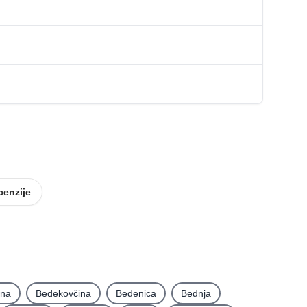
cenzije
ina
Bedekovčina
Bedenica
Bednja