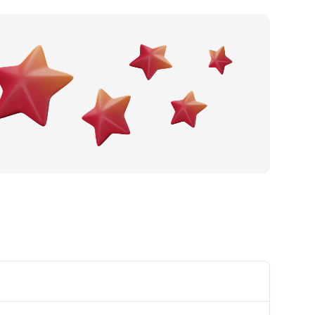
Po gradu ili mjestu
Posljednje recenzije
Dodaj tvrtku
Ostavi recenziju