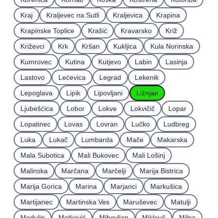
Kraj
Kraljevec na Sutli
Kraljevica
Krapina
Krapinske Toplice
Krašić
Kravarsko
Križ
Križevci
Krk
Kršan
Kukljica
Kula Norinska
Kumrovec
Kutina
Kutjevo
Labin
Lasinja
Lastovo
Lećevica
Legrad
Lekenik
Lepoglava
Lipik
Lipovljani
Ližnjan
Ljubešćica
Lobor
Lokve
Lokvičič
Lopar
Lopatinec
Lovas
Lovran
Lučko
Ludbreg
Luka
Lukač
Lumbarda
Mače
Makarska
Mala Subotica
Mali Bukovec
Mali Lošinj
Malinska
Marčana
Marčelji
Marija Bistrica
Marija Gorica
Marina
Marjanci
Markušica
Martijanec
Martinska Ves
Maruševec
Matulji
Medulin
Metković
Mihovljan
Mikleuš
Milna