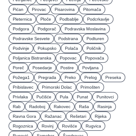
Pićan
Pirovac
Pisarovina
Pitomača
Pleternica
Ploče
Podbablje
Podcrkavlje
Podgora
Podgorač
Podravska Moslavina
Podravske Sesvete
Podstrana
Podturen
Podvinje
Pokupsko
Polača
Poličnik
Poljanica Bistranska
Popovac
Popovača
Poreč
Posedarje
Postire
Povljana
Požega1
Pregrada
Preko
Prelog
Preseka
Pribislavec
Primorski Dolac
Primošten
Privlaka
Pučišće
Pula
Punat
Punitovci
Rab
Radoboj
Rakovec
Raša
Rasinja
Ravna Gora
Ražanac
Rešetari
Rijeka
Rogoznica
Rovinj
Rovišće
Rugvica
Runović
Samobor
Šandrovac