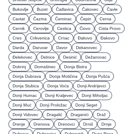
Bukovlje
Buzet
Čađavica
Čakovec
Čavle
Cavtat
Čazma
Čeminac
Čepin
Cerna
Cernik
Cerovlje
Cestica
Čiovo
Cista Provo
Cres
Crikvenica
Crnac
Đakovo
Ðakovo
Darda
Daruvar
Davor
Dekanovec
Ðelekovec
Delnice
Desinić
Dežanovac
Dobrinj
Domašinec
Donja Bistra
Donja Dubrava
Donja Motičina
Donja Pušća
Donja Stubica
Donja Voća
Donji Andrijevci
Donji Humac
Donji Kraljevec
Donji Miholjac
Donji Muć
Donji Proložac
Donji Seget
Donji Vidovec
Dragalić
Draganići
Draž
Drenje
Drenova
Drenovci
Drniš
Drnje
Dubrava
Dubravica
Dubrovnik
Duga Resa