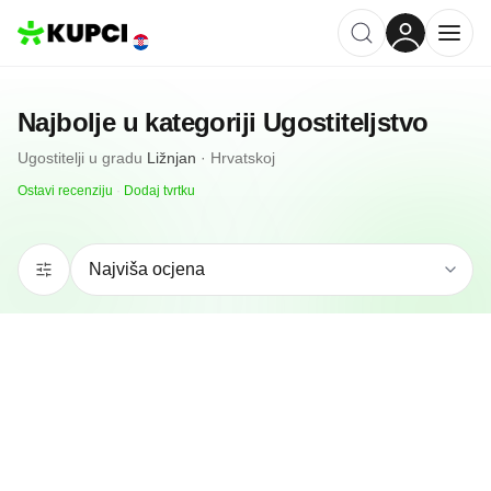
Najbolje u kategoriji
Ugostiteljstvo
Ugostitelji
u gradu
Ližnjan
·
Hrvatskoj
Ostavi recenziju
·
Dodaj tvrtku
N/A
(0 recenzija)
Sunshine Levan Beach Bar And Restaurant
Ližnjan, HR