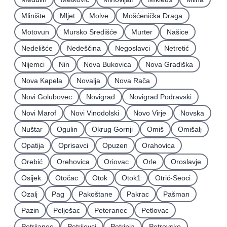
Mlinište
Mljet
Molve
Mošćenička Draga
Motovun
Mursko Središće
Murter
Našice
Nedelišće
Nedeščina
Negoslavci
Netretić
Nijemci
Nin
Nova Bukovica
Nova Gradiška
Nova Kapela
Novalja
Nova Rača
Novi Golubovec
Novigrad
Novigrad Podravski
Novi Marof
Novi Vinodolski
Novo Virje
Novska
Nuštar
Ogulin
Okrug Gornji
Omiš
Omišalj
Opatija
Oprisavci
Opuzen
Orahovica
Orebić
Orehovica
Oriovac
Orle
Oroslavje
Osijek
Otočac
Otok
Otok1
Otrić-Seoci
Ozalj
Pag
Pakoštane
Pakrac
Pašman
Pazin
Pelješac
Peteranec
Petlovac
Petrijanec
Petrijevci
Petrinja
Petrovsko