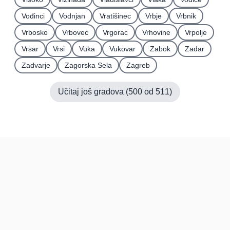
Vođinci
Vodnjan
Vratišinec
Vrbje
Vrbnik
Vrbosko
Vrbovec
Vrgorac
Vrhovine
Vrpolje
Vrsar
Vrsi
Vuka
Vukovar
Zabok
Zadar
Zadvarje
Zagorska Sela
Zagreb
Učitaj još gradova (
500
od
511
)
Hrvatska
Pravi kupci, prave recenzije.
Recenzije
Platforma
Recenzije po mjestima
O nama