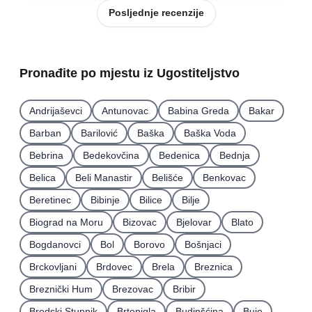
Posljednje recenzije
Pronađite po mjestu iz Ugostiteljstvo
Andrijaševci
Antunovac
Babina Greda
Bakar
Barban
Barilović
Baška
Baška Voda
Bebrina
Bedekovčina
Bedenica
Bednja
Belica
Beli Manastir
Belišće
Benkovac
Beretinec
Bibinje
Bilice
Bilje
Biograd na Moru
Bizovac
Bjelovar
Blato
Bogdanovci
Bol
Borovo
Bošnjaci
Brckovljani
Brdovec
Brela
Breznica
Breznički Hum
Brezovac
Bribir
Brodski Stupnik
Brtonigla
Budinšćina
Buje