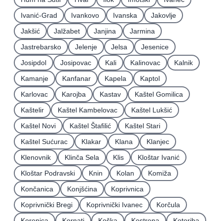
Ivanić-Grad
Ivankovo
Ivanska
Jakovlje
Jakšić
Jalžabet
Janjina
Jarmina
Jastrebarsko
Jelenje
Jelsa
Jesenice
Josipdol
Josipovac
Kali
Kalinovac
Kalnik
Kamanje
Kanfanar
Kapela
Kaptol
Karlovac
Karojba
Kastav
Kaštel Gomilica
Kaštelir
Kaštel Kambelovac
Kaštel Lukšić
Kaštel Novi
Kaštel Štafilić
Kaštel Stari
Kaštel Sućurac
Klakar
Klana
Klanjec
Klenovnik
Klinča Sela
Klis
Kloštar Ivanić
Kloštar Podravski
Knin
Kolan
Komiža
Končanica
Konjšćina
Koprivnica
Koprivnički Bregi
Koprivnički Ivanec
Korčula
Korenica
Kornati
Koška
Kostrena
Kotoriba