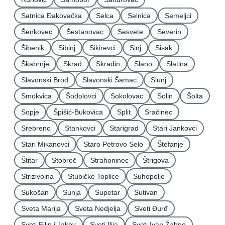
Satnica Ðakovačka
Selca
Selnica
Semeljci
Šenkovec
Šestanovac
Sesvete
Severin
Šibenik
Sibinj
Sikirevci
Sinj
Sisak
Škabrnje
Skrad
Skradin
Slano
Slatina
Slavonski Brod
Slavonski Šamac
Slunj
Smokvica
Šodolovci
Sokolovac
Solin
Šolta
Sopje
Špišić-Bukovica
Split
Sračinec
Srebreno
Stankovci
Starigrad
Stari Jankovci
Stari Mikanovci
Staro Petrovo Selo
Štefanje
Štitar
Stobreč
Strahoninec
Štrigova
Strizivojna
Stubičke Toplice
Suhopolje
Sukošan
Sunja
Supetar
Sutivan
Sveta Marija
Sveta Nedjelja
Sveti Ðurđ
Sveti Filip i Jakov
Sveti Ilija
Sveti Ivan Žabno