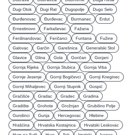
Dugi Otok
Dugi Rat
Dugopolje
Dugo Selo
Ðurđenovac
Ðurđevac
Ðurmanec
Erdut
Ernestinovo
Farkaševac
Fažana
Ferdinandovac
Feričanci
Funtana
Fužine
Galovac
Garčin
Garešnica
Generalski Stol
Glavice
Glina
Gola
Goričan
Gorjani
Gornja Rijeka
Gornja Stubica
Gornja Vrba
Gornje Jesenje
Gornji Bogičevci
Gornji Kneginec
Gornji Mihaljevec
Gornji Stupnik
Gospić
Gračišće
Gradac
Gradec
Gradina
Gradište
Grohote
Grožnjan
Grubišno Polje
Gundinci
Gunja
Hercegovac
Hlebine
Hrašćina
Hrvatska Kostajnica
Hrvatski Leskovac
Hum na Sutli
Hvar
Ilok
Imotski
Ivanec