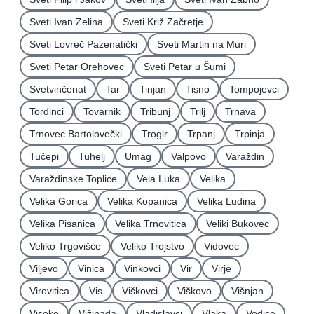
Sveti Ivan Zelina
Sveti Križ Začretje
Sveti Lovreč Pazenatički
Sveti Martin na Muri
Sveti Petar Orehovec
Sveti Petar u Šumi
Svetvinčenat
Tar
Tinjan
Tisno
Tompojevci
Tordinci
Tovarnik
Tribunj
Trilj
Trnava
Trnovec Bartolovečki
Trogir
Trpanj
Trpinja
Tučepi
Tuhelj
Umag
Valpovo
Varaždin
Varaždinske Toplice
Vela Luka
Velika
Velika Gorica
Velika Kopanica
Velika Ludina
Velika Pisanica
Velika Trnovitica
Veliki Bukovec
Veliko Trgovišće
Veliko Trojstvo
Vidovec
Viljevo
Vinica
Vinkovci
Vir
Virje
Virovitica
Vis
Viškovci
Viškovo
Višnjan
Visoko
Vižinada
Vladislavci
Vlaka
Vodice