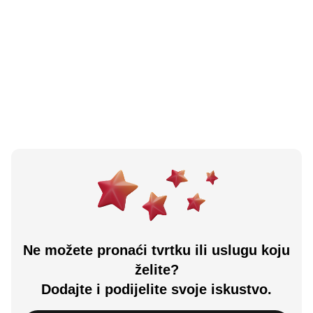
N/A
(0 recenzija)
Beravci
Gundinci, HR
Učitali ste sve.
Ne možete pronaći tvrtku ili uslugu koju
želite?
Dodajte i podijelite svoje iskustvo.