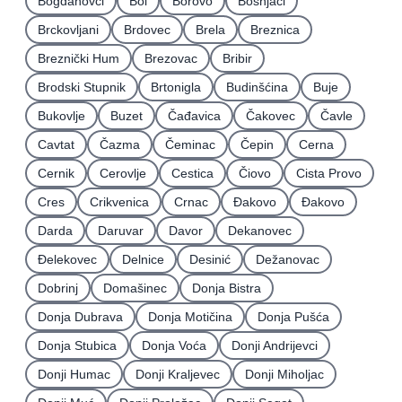
Bogdanovci
Bol
Borovo
Bošnjaci
Brckovljani
Brdovec
Brela
Breznica
Breznički Hum
Brezovac
Bribir
Brodski Stupnik
Brtonigla
Budinšćina
Buje
Bukovlje
Buzet
Čađavica
Čakovec
Čavle
Cavtat
Čazma
Čeminac
Čepin
Cerna
Cernik
Cerovlje
Cestica
Čiovo
Cista Provo
Cres
Crikvenica
Crnac
Đakovo
Ðakovo
Darda
Daruvar
Davor
Dekanovec
Ðelekovec
Delnice
Desinić
Dežanovac
Dobrinj
Domašinec
Donja Bistra
Donja Dubrava
Donja Motičina
Donja Pušća
Donja Stubica
Donja Voća
Donji Andrijevci
Donji Humac
Donji Kraljevec
Donji Miholjac