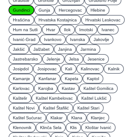
Gradište
Grohote
Grožnjan
Grubišno Polje
Gundinci
Gunja
Hercegovac
Hlebine
Hrašćina
Hrvatska Kostajnica
Hrvatski Leskovac
Hum na Sutli
Hvar
Ilok
Imotski
Ivanec
Ivanić-Grad
Ivankovo
Ivanska
Jakovlje
Jakšić
Jalžabet
Janjina
Jarmina
Jastrebarsko
Jelenje
Jelsa
Jesenice
Josipdol
Josipovac
Kali
Kalinovac
Kalnik
Kamanje
Kanfanar
Kapela
Kaptol
Karlovac
Karojba
Kastav
Kaštel Gomilica
Kaštelir
Kaštel Kambelovac
Kaštel Lukšić
Kaštel Novi
Kaštel Štafilić
Kaštel Stari
Kaštel Sućurac
Klakar
Klana
Klanjec
Klenovnik
Klinča Sela
Klis
Kloštar Ivanić