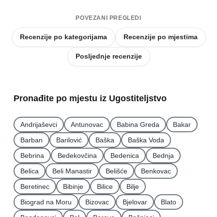
POVEZANI PREGLEDI
Recenzije po kategorijama
Recenzije po mjestima
Posljednje recenzije
Pronađite po mjestu iz Ugostiteljstvo
Andrijaševci
Antunovac
Babina Greda
Bakar
Barban
Barilović
Baška
Baška Voda
Bebrina
Bedekovčina
Bedenica
Bednja
Belica
Beli Manastir
Belišće
Benkovac
Beretinec
Bibinje
Bilice
Bilje
Biograd na Moru
Bizovac
Bjelovar
Blato