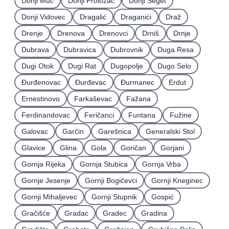
Donji Muć
Donji Proložac
Donji Seget
Donji Vidovec
Dragalić
Draganići
Draž
Drenje
Drenova
Drenovci
Drniš
Drnje
Dubrava
Dubravica
Dubrovnik
Duga Resa
Dugi Otok
Dugi Rat
Dugopolje
Dugo Selo
Ðurđenovac
Ðurđevac
Ðurmanec
Erdut
Ernestinovo
Farkaševac
Fažana
Ferdinandovac
Feričanci
Funtana
Fužine
Galovac
Garčin
Garešnica
Generalski Stol
Glavice
Glina
Gola
Goričan
Gorjani
Gornja Rijeka
Gornja Stubica
Gornja Vrba
Gornje Jesenje
Gornji Bogičevci
Gornji Kneginec
Gornji Mihaljevec
Gornji Stupnik
Gospić
Gračišće
Gradac
Gradec
Gradina