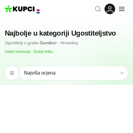
Najbolje u kategoriji
Ugostiteljstvo
Ugostitelji
u gradu
Gundinci
·
Hrvatskoj
Ostavi recenziju
·
Dodaj tvrtku
N/A
(0 recenzija)
Caffe Bar Tena Gundinci
Gundinci, HR