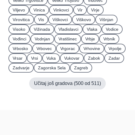
Veliko Trgovišće
Veliko Trojstvo
Vidovec
Viljevo
Vinica
Vinkovci
Vir
Virje
Virovitica
Vis
Viškovci
Viškovo
Višnjan
Visoko
Vižinada
Vladislavci
Vlaka
Vodice
Vođinci
Vodnjan
Vratišinec
Vrbje
Vrbnik
Vrbosko
Vrbovec
Vrgorac
Vrhovine
Vrpolje
Vrsar
Vrsi
Vuka
Vukovar
Zabok
Zadar
Zadvarje
Zagorska Sela
Zagreb
Učitaj još gradova (
500
od
511
)
Hrvatska