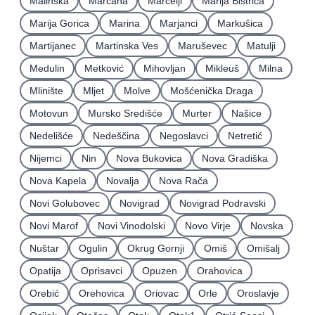
Malinska
Marčana
Marčelji
Marija Bistrica
Marija Gorica
Marina
Marjanci
Markušica
Martijanec
Martinska Ves
Maruševec
Matulji
Medulin
Metković
Mihovljan
Mikleuš
Milna
Mlinište
Mljet
Molve
Mošćenička Draga
Motovun
Mursko Središće
Murter
Našice
Nedelišće
Nedeščina
Negoslavci
Netretić
Nijemci
Nin
Nova Bukovica
Nova Gradiška
Nova Kapela
Novalja
Nova Rača
Novi Golubovec
Novigrad
Novigrad Podravski
Novi Marof
Novi Vinodolski
Novo Virje
Novska
Nuštar
Ogulin
Okrug Gornji
Omiš
Omišalj
Opatija
Oprisavci
Opuzen
Orahovica
Orebić
Orehovica
Oriovac
Orle
Oroslavje