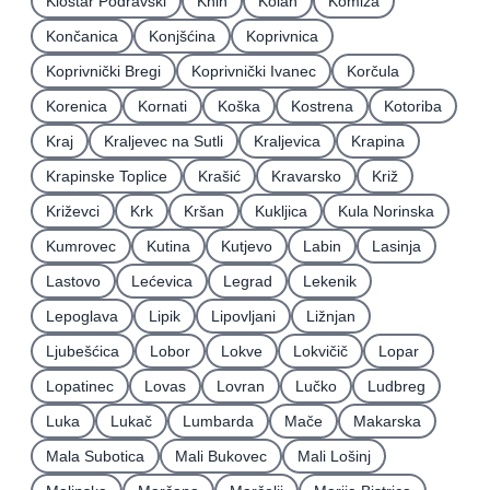
Kloštar Podravski
Knin
Kolan
Komiža
Končanica
Konjšćina
Koprivnica
Koprivnički Bregi
Koprivnički Ivanec
Korčula
Korenica
Kornati
Koška
Kostrena
Kotoriba
Kraj
Kraljevec na Sutli
Kraljevica
Krapina
Krapinske Toplice
Krašić
Kravarsko
Križ
Križevci
Krk
Kršan
Kukljica
Kula Norinska
Kumrovec
Kutina
Kutjevo
Labin
Lasinja
Lastovo
Lećevica
Legrad
Lekenik
Lepoglava
Lipik
Lipovljani
Ližnjan
Ljubešćica
Lobor
Lokve
Lokvičič
Lopar
Lopatinec
Lovas
Lovran
Lučko
Ludbreg
Luka
Lukač
Lumbarda
Mače
Makarska
Mala Subotica
Mali Bukovec
Mali Lošinj