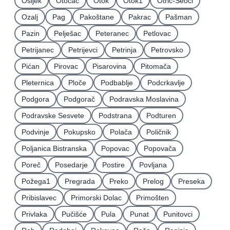
Osijek
Otočac
Otok
Otok1
Otrić-Seoci
Ozalj
Pag
Pakoštane
Pakrac
Pašman
Pazin
Pelješac
Peteranec
Petlovac
Petrijanec
Petrijevci
Petrinja
Petrovsko
Pićan
Pirovac
Pisarovina
Pitomača
Pleternica
Ploče
Podbablje
Podcrkavlje
Podgora
Podgorač
Podravska Moslavina
Podravske Sesvete
Podstrana
Podturen
Podvinje
Pokupsko
Polača
Poličnik
Poljanica Bistranska
Popovac
Popovača
Poreč
Posedarje
Postire
Povljana
Požega1
Pregrada
Preko
Prelog
Preseka
Pribislavec
Primorski Dolac
Primošten
Privlaka
Pučišće
Pula
Punat
Punitovci