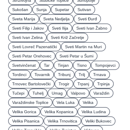
Strizivojna
Stubičke Toplice
Suhopolje
Sukošan
Sunja
Supetar
Sutivan
Sveta Marija
Sveta Nedjelja
Sveti Ðurđ
Sveti Filip i Jakov
Sveti Ilija
Sveti Ivan Žabno
Sveti Ivan Zelina
Sveti Križ Začretje
Sveti Lovreč Pazenatički
Sveti Martin na Muri
Sveti Petar Orehovec
Sveti Petar u Šumi
Svetvinčenat
Tar
Tinjan
Tisno
Tompojevci
Tordinci
Tovarnik
Tribunj
Trilj
Trnava
Trnovec Bartolovečki
Trogir
Trpanj
Trpinja
Tučepi
Tuhelj
Umag
Valpovo
Varaždin
Varaždinske Toplice
Vela Luka
Velika
Velika Gorica
Velika Kopanica
Velika Ludina
Velika Pisanica
Velika Trnovitica
Veliki Bukovec