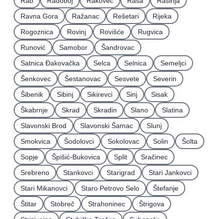
Rab
Radoboj
Rakovec
Raša
Rasinja
Ravna Gora
Ražanac
Rešetari
Rijeka
Rogoznica
Rovinj
Rovišće
Rugvica
Runović
Samobor
Šandrovac
Satnica Ðakovačka
Selca
Selnica
Semeljci
Šenkovec
Šestanovac
Sesvete
Severin
Šibenik
Sibinj
Sikirevci
Sinj
Sisak
Škabrnje
Skrad
Skradin
Slano
Slatina
Slavonski Brod
Slavonski Šamac
Slunj
Smokvica
Šodolovci
Sokolovac
Solin
Šolta
Sopje
Špišić-Bukovica
Split
Sračinec
Srebreno
Stankovci
Starigrad
Stari Jankovci
Stari Mikanovci
Staro Petrovo Selo
Štefanje
Štitar
Stobreč
Strahoninec
Štrigova