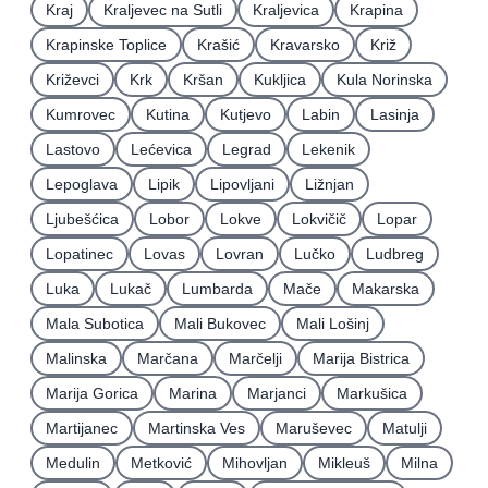
Kraj
Kraljevec na Sutli
Kraljevica
Krapina
Krapinske Toplice
Krašić
Kravarsko
Križ
Križevci
Krk
Kršan
Kukljica
Kula Norinska
Kumrovec
Kutina
Kutjevo
Labin
Lasinja
Lastovo
Lećevica
Legrad
Lekenik
Lepoglava
Lipik
Lipovljani
Ližnjan
Ljubešćica
Lobor
Lokve
Lokvičič
Lopar
Lopatinec
Lovas
Lovran
Lučko
Ludbreg
Luka
Lukač
Lumbarda
Mače
Makarska
Mala Subotica
Mali Bukovec
Mali Lošinj
Malinska
Marčana
Marčelji
Marija Bistrica
Marija Gorica
Marina
Marjanci
Markušica
Martijanec
Martinska Ves
Maruševec
Matulji
Medulin
Metković
Mihovljan
Mikleuš
Milna