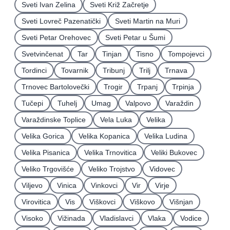
Sveti Ivan Zelina
Sveti Križ Začretje
Sveti Lovreč Pazenatički
Sveti Martin na Muri
Sveti Petar Orehovec
Sveti Petar u Šumi
Svetvinčenat
Tar
Tinjan
Tisno
Tompojevci
Tordinci
Tovarnik
Tribunj
Trilj
Trnava
Trnovec Bartolovečki
Trogir
Trpanj
Trpinja
Tučepi
Tuhelj
Umag
Valpovo
Varaždin
Varaždinske Toplice
Vela Luka
Velika
Velika Gorica
Velika Kopanica
Velika Ludina
Velika Pisanica
Velika Trnovitica
Veliki Bukovec
Veliko Trgovišće
Veliko Trojstvo
Vidovec
Viljevo
Vinica
Vinkovci
Vir
Virje
Virovitica
Vis
Viškovci
Viškovo
Višnjan
Visoko
Vižinada
Vladislavci
Vlaka
Vodice