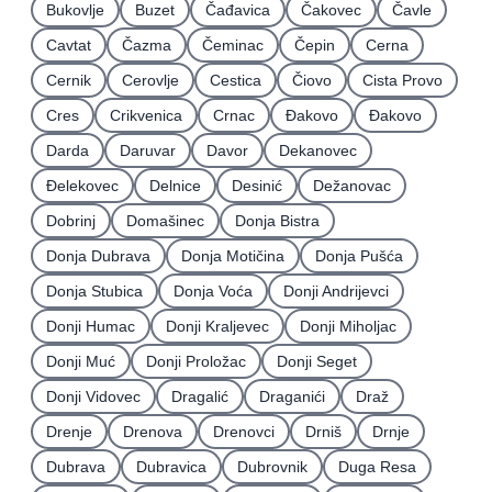
Bukovlje
Buzet
Čađavica
Čakovec
Čavle
Cavtat
Čazma
Čeminac
Čepin
Cerna
Cernik
Cerovlje
Cestica
Čiovo
Cista Provo
Cres
Crikvenica
Crnac
Đakovo
Ðakovo
Darda
Daruvar
Davor
Dekanovec
Ðelekovec
Delnice
Desinić
Dežanovac
Dobrinj
Domašinec
Donja Bistra
Donja Dubrava
Donja Motičina
Donja Pušća
Donja Stubica
Donja Voća
Donji Andrijevci
Donji Humac
Donji Kraljevec
Donji Miholjac
Donji Muć
Donji Proložac
Donji Seget
Donji Vidovec
Dragalić
Draganići
Draž
Drenje
Drenova
Drenovci
Drniš
Drnje
Dubrava
Dubravica
Dubrovnik
Duga Resa