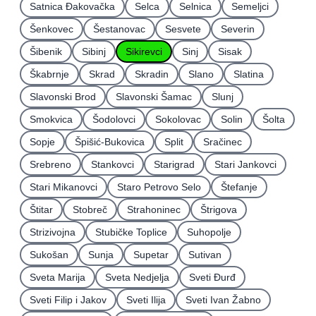
Satnica Ðakovačka
Selca
Selnica
Semeljci
Šenkovec
Šestanovac
Sesvete
Severin
Šibenik
Sibinj
Sikirevci
Sinj
Sisak
Škabrnje
Skrad
Skradin
Slano
Slatina
Slavonski Brod
Slavonski Šamac
Slunj
Smokvica
Šodolovci
Sokolovac
Solin
Šolta
Sopje
Špišić-Bukovica
Split
Sračinec
Srebreno
Stankovci
Starigrad
Stari Jankovci
Stari Mikanovci
Staro Petrovo Selo
Štefanje
Štitar
Stobreč
Strahoninec
Štrigova
Strizivojna
Stubičke Toplice
Suhopolje
Sukošan
Sunja
Supetar
Sutivan
Sveta Marija
Sveta Nedjelja
Sveti Ðurđ
Sveti Filip i Jakov
Sveti Ilija
Sveti Ivan Žabno