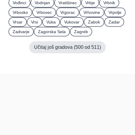
Vođinci
Vodnjan
Vratišinec
Vrbje
Vrbnik
Vrbosko
Vrbovec
Vrgorac
Vrhovine
Vrpolje
Vrsar
Vrsi
Vuka
Vukovar
Zabok
Zadar
Zadvarje
Zagorska Sela
Zagreb
Učitaj još gradova (
500
od
511
)
Hrvatska
Pravi kupci, prave recenzije.
Recenzije
Platforma
Recenzije po mjestima
O nama
Recenzije po kategorijama
Paketi