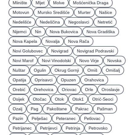
Mlinište
Mljet
Molve
Mošćenička Draga
Motovun
Mursko Središće
Murter
Našice
Nedelišće
Nedeščina
Negoslavci
Netretić
Nijemci
Nin
Nova Bukovica
Nova Gradiška
Nova Kapela
Novalja
Nova Rača
Novi Golubovec
Novigrad
Novigrad Podravski
Novi Marof
Novi Vinodolski
Novo Virje
Novska
Nuštar
Ogulin
Okrug Gornji
Omiš
Omišalj
Opatija
Oprisavci
Opuzen
Orahovica
Orebić
Orehovica
Oriovac
Orle
Oroslavje
Osijek
Otočac
Otok
Otok1
Otrić-Seoci
Ozalj
Pag
Pakoštane
Pakrac
Pašman
Pazin
Pelješac
Peteranec
Petlovac
Petrijanec
Petrijevci
Petrinja
Petrovsko