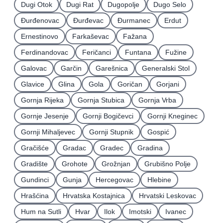
Dugi Otok
Dugi Rat
Dugopolje
Dugo Selo
Ðurđenovac
Ðurđevac
Ðurmanec
Erdut
Ernestinovo
Farkaševac
Fažana
Ferdinandovac
Feričanci
Funtana
Fužine
Galovac
Garčin
Garešnica
Generalski Stol
Glavice
Glina
Gola
Goričan
Gorjani
Gornja Rijeka
Gornja Stubica
Gornja Vrba
Gornje Jesenje
Gornji Bogičevci
Gornji Kneginec
Gornji Mihaljevec
Gornji Stupnik
Gospić
Gračišće
Gradac
Gradec
Gradina
Gradište
Grohote
Grožnjan
Grubišno Polje
Gundinci
Gunja
Hercegovac
Hlebine
Hrašćina
Hrvatska Kostajnica
Hrvatski Leskovac
Hum na Sutli
Hvar
Ilok
Imotski
Ivanec