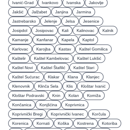
Ivanić-Grad
Ivankovo
Ivanska
Jakovlje
Jakšić
Jalžabet
Janjina
Jarmina
Jastrebarsko
Jelenje
Jelsa
Jesenice
Josipdol
Josipovac
Kali
Kalinovac
Kalnik
Kamanje
Kanfanar
Kapela
Kaptol
Karlovac
Karojba
Kastav
Kaštel Gomilica
Kaštelir
Kaštel Kambelovac
Kaštel Lukšić
Kaštel Novi
Kaštel Štafilić
Kaštel Stari
Kaštel Sućurac
Klakar
Klana
Klanjec
Klenovnik
Klinča Sela
Klis
Kloštar Ivanić
Kloštar Podravski
Knin
Kolan
Komiža
Končanica
Konjšćina
Koprivnica
Koprivnički Bregi
Koprivnički Ivanec
Korčula
Korenica
Kornati
Koška
Kostrena
Kotoriba