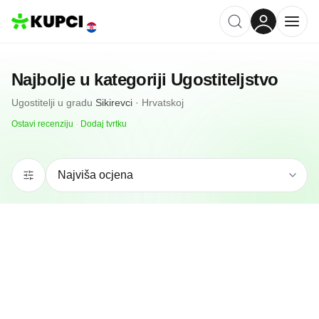
Najbolje u kategoriji
Ugostiteljstvo
Ugostitelji
u gradu
Sikirevci
·
Hrvatskoj
Ostavi recenziju
·
Dodaj tvrtku
N/A
(0 recenzija)
Caffebar Napoleon
Sikirevci, HR