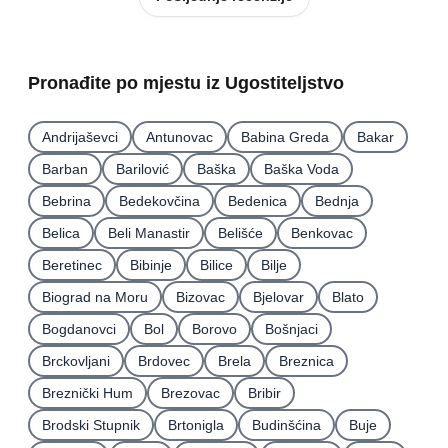
Pronađite po mjestu iz Ugostiteljstvo
Andrijaševci
Antunovac
Babina Greda
Bakar
Barban
Barilović
Baška
Baška Voda
Bebrina
Bedekovčina
Bedenica
Bednja
Belica
Beli Manastir
Belišće
Benkovac
Beretinec
Bibinje
Bilice
Bilje
Biograd na Moru
Bizovac
Bjelovar
Blato
Bogdanovci
Bol
Borovo
Bošnjaci
Brckovljani
Brdovec
Brela
Breznica
Breznički Hum
Brezovac
Bribir
Brodski Stupnik
Brtonigla
Budinšćina
Buje