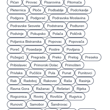
Pićan
Pirovac
Pisarovina
Pitomača
Pleternica
Ploče
Podbablje
Podcrkavlje
Podgora
Podgorač
Podravska Moslavina
Podravske Sesvete
Podstrana
Podturen
Podvinje
Pokupsko
Polača
Poličnik
Poljanica Bistranska
Popovac
Popovača
Poreč
Posedarje
Postire
Povljana
Požega1
Pregrada
Preko
Prelog
Preseka
Pribislavec
Primorski Dolac
Primošten
Privlaka
Pučišće
Pula
Punat
Punitovci
Rab
Radoboj
Rakovec
Raša
Rasinja
Ravna Gora
Ražanac
Rešetari
Rijeka
Rogoznica
Rovinj
Rovišće
Rugvica
Runović
Samobor
Šandrovac