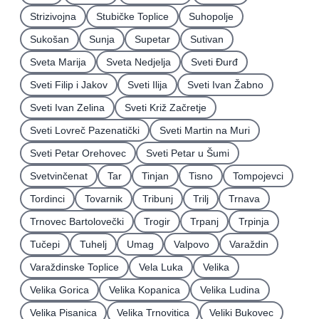
Strizivojna
Stubičke Toplice
Suhopolje
Sukošan
Sunja
Supetar
Sutivan
Sveta Marija
Sveta Nedjelja
Sveti Ðurđ
Sveti Filip i Jakov
Sveti Ilija
Sveti Ivan Žabno
Sveti Ivan Zelina
Sveti Križ Začretje
Sveti Lovreč Pazenatički
Sveti Martin na Muri
Sveti Petar Orehovec
Sveti Petar u Šumi
Svetvinčenat
Tar
Tinjan
Tisno
Tompojevci
Tordinci
Tovarnik
Tribunj
Trilj
Trnava
Trnovec Bartolovečki
Trogir
Trpanj
Trpinja
Tučepi
Tuhelj
Umag
Valpovo
Varaždin
Varaždinske Toplice
Vela Luka
Velika
Velika Gorica
Velika Kopanica
Velika Ludina
Velika Pisanica
Velika Trnovitica
Veliki Bukovec