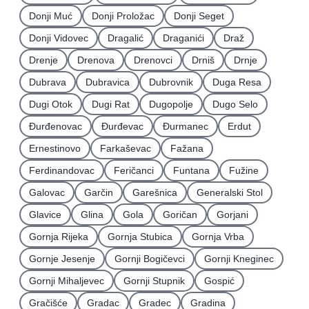
Donji Muć
Donji Proložac
Donji Seget
Donji Vidovec
Dragalić
Draganići
Draž
Drenje
Drenova
Drenovci
Drniš
Drnje
Dubrava
Dubravica
Dubrovnik
Duga Resa
Dugi Otok
Dugi Rat
Dugopolje
Dugo Selo
Ðurđenovac
Ðurđevac
Ðurmanec
Erdut
Ernestinovo
Farkaševac
Fažana
Ferdinandovac
Feričanci
Funtana
Fužine
Galovac
Garčin
Garešnica
Generalski Stol
Glavice
Glina
Gola
Goričan
Gorjani
Gornja Rijeka
Gornja Stubica
Gornja Vrba
Gornje Jesenje
Gornji Bogičevci
Gornji Kneginec
Gornji Mihaljevec
Gornji Stupnik
Gospić
Gračišće
Gradac
Gradec
Gradina