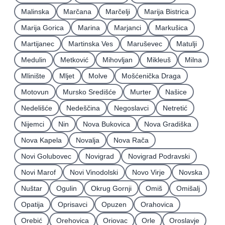
Malinska
Marčana
Marčelji
Marija Bistrica
Marija Gorica
Marina
Marjanci
Markušica
Martijanec
Martinska Ves
Maruševec
Matulji
Medulin
Metković
Mihovljan
Mikleuš
Milna
Mlinište
Mljet
Molve
Mošćenička Draga
Motovun
Mursko Središće
Murter
Našice
Nedelišće
Nedeščina
Negoslavci
Netretić
Nijemci
Nin
Nova Bukovica
Nova Gradiška
Nova Kapela
Novalja
Nova Rača
Novi Golubovec
Novigrad
Novigrad Podravski
Novi Marof
Novi Vinodolski
Novo Virje
Novska
Nuštar
Ogulin
Okrug Gornji
Omiš
Omišalj
Opatija
Oprisavci
Opuzen
Orahovica
Orebić
Orehovica
Oriovac
Orle
Oroslavje