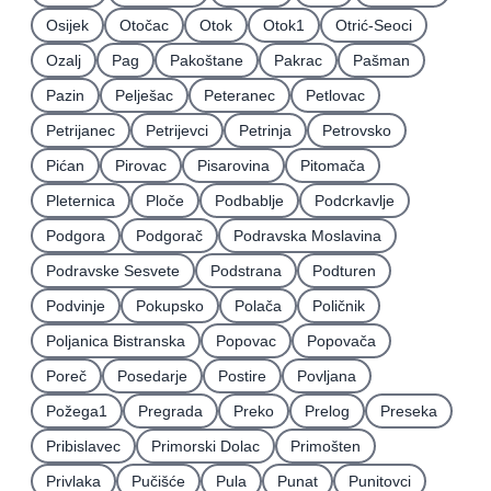
Osijek
Otočac
Otok
Otok1
Otrić-Seoci
Ozalj
Pag
Pakoštane
Pakrac
Pašman
Pazin
Pelješac
Peteranec
Petlovac
Petrijanec
Petrijevci
Petrinja
Petrovsko
Pićan
Pirovac
Pisarovina
Pitomača
Pleternica
Ploče
Podbablje
Podcrkavlje
Podgora
Podgorač
Podravska Moslavina
Podravske Sesvete
Podstrana
Podturen
Podvinje
Pokupsko
Polača
Poličnik
Poljanica Bistranska
Popovac
Popovača
Poreč
Posedarje
Postire
Povljana
Požega1
Pregrada
Preko
Prelog
Preseka
Pribislavec
Primorski Dolac
Primošten
Privlaka
Pučišće
Pula
Punat
Punitovci