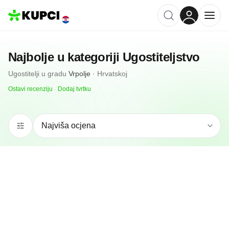
Najbolje u kategoriji
Ugostiteljstvo
Ugostitelji
u gradu
Vrpolje
·
Hrvatskoj
Ostavi recenziju
·
Dodaj tvrtku
N/A
(0 recenzija)
Caffee Bar Piccadilly
Vrpolje, HR