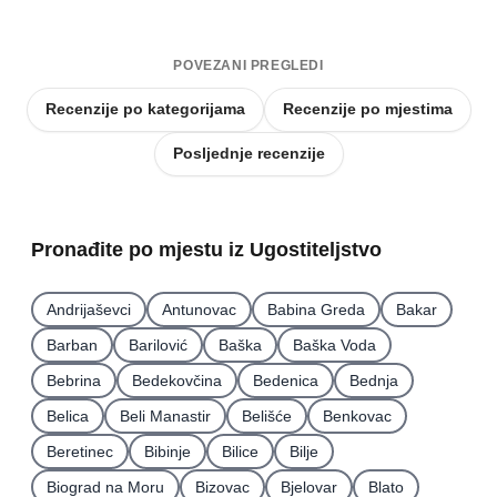
POVEZANI PREGLEDI
Recenzije po kategorijama
Recenzije po mjestima
Posljednje recenzije
Pronađite po mjestu iz Ugostiteljstvo
Andrijaševci
Antunovac
Babina Greda
Bakar
Barban
Barilović
Baška
Baška Voda
Bebrina
Bedekovčina
Bedenica
Bednja
Belica
Beli Manastir
Belišće
Benkovac
Beretinec
Bibinje
Bilice
Bilje
Biograd na Moru
Bizovac
Bjelovar
Blato