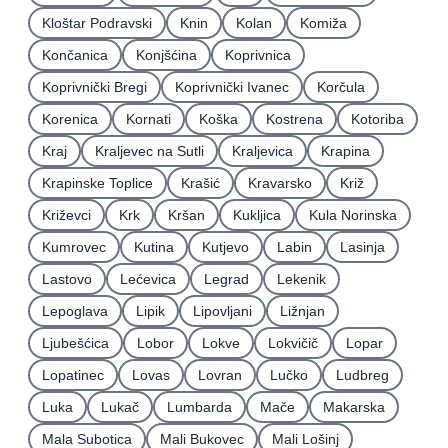
Kloštar Podravski
Knin
Kolan
Komiža
Končanica
Konjšćina
Koprivnica
Koprivnički Bregi
Koprivnički Ivanec
Korčula
Korenica
Kornati
Koška
Kostrena
Kotoriba
Kraj
Kraljevec na Sutli
Kraljevica
Krapina
Krapinske Toplice
Krašić
Kravarsko
Križ
Križevci
Krk
Kršan
Kukljica
Kula Norinska
Kumrovec
Kutina
Kutjevo
Labin
Lasinja
Lastovo
Lećevica
Legrad
Lekenik
Lepoglava
Lipik
Lipovljani
Ližnjan
Ljubešćica
Lobor
Lokve
Lokvičič
Lopar
Lopatinec
Lovas
Lovran
Lučko
Ludbreg
Luka
Lukač
Lumbarda
Mače
Makarska
Mala Subotica
Mali Bukovec
Mali Lošinj