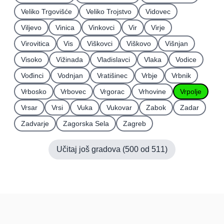
Veliko Trgovišće
Veliko Trojstvo
Vidovec
Viljevo
Vinica
Vinkovci
Vir
Virje
Virovitica
Vis
Viškovci
Viškovo
Višnjan
Visoko
Vižinada
Vladislavci
Vlaka
Vodice
Vođinci
Vodnjan
Vratišinec
Vrbje
Vrbnik
Vrbosko
Vrbovec
Vrgorac
Vrhovine
Vrpolje
Vrsar
Vrsi
Vuka
Vukovar
Zabok
Zadar
Zadvarje
Zagorska Sela
Zagreb
Učitaj još gradova (
500
od
511
)