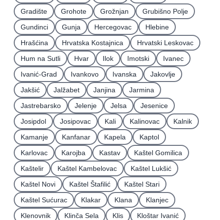
Gradište
Grohote
Grožnjan
Grubišno Polje
Gundinci
Gunja
Hercegovac
Hlebine
Hrašćina
Hrvatska Kostajnica
Hrvatski Leskovac
Hum na Sutli
Hvar
Ilok
Imotski
Ivanec
Ivanić-Grad
Ivankovo
Ivanska
Jakovlje
Jakšić
Jalžabet
Janjina
Jarmina
Jastrebarsko
Jelenje
Jelsa
Jesenice
Josipdol
Josipovac
Kali
Kalinovac
Kalnik
Kamanje
Kanfanar
Kapela
Kaptol
Karlovac
Karojba
Kastav
Kaštel Gomilica
Kaštelir
Kaštel Kambelovac
Kaštel Lukšić
Kaštel Novi
Kaštel Štafilić
Kaštel Stari
Kaštel Sućurac
Klakar
Klana
Klanjec
Klenovnik
Klinča Sela
Klis
Kloštar Ivanić