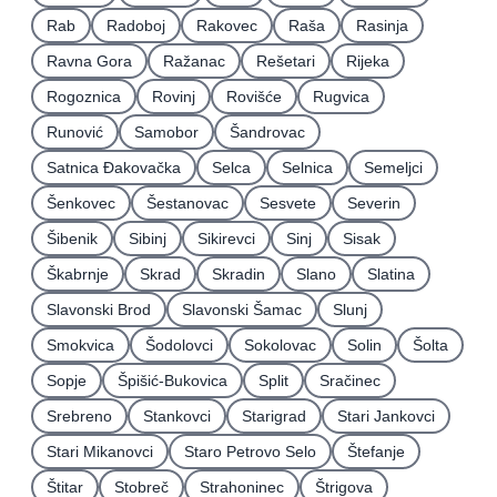
Rab
Radoboj
Rakovec
Raša
Rasinja
Ravna Gora
Ražanac
Rešetari
Rijeka
Rogoznica
Rovinj
Rovišće
Rugvica
Runović
Samobor
Šandrovac
Satnica Ðakovačka
Selca
Selnica
Semeljci
Šenkovec
Šestanovac
Sesvete
Severin
Šibenik
Sibinj
Sikirevci
Sinj
Sisak
Škabrnje
Skrad
Skradin
Slano
Slatina
Slavonski Brod
Slavonski Šamac
Slunj
Smokvica
Šodolovci
Sokolovac
Solin
Šolta
Sopje
Špišić-Bukovica
Split
Sračinec
Srebreno
Stankovci
Starigrad
Stari Jankovci
Stari Mikanovci
Staro Petrovo Selo
Štefanje
Štitar
Stobreč
Strahoninec
Štrigova