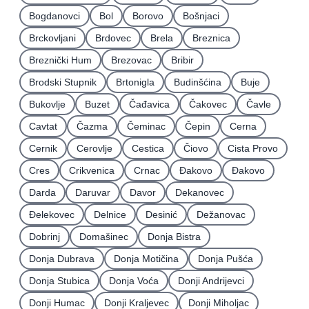
Bogdanovci
Bol
Borovo
Bošnjaci
Brckovljani
Brdovec
Brela
Breznica
Breznički Hum
Brezovac
Bribir
Brodski Stupnik
Brtonigla
Budinšćina
Buje
Bukovlje
Buzet
Čađavica
Čakovec
Čavle
Cavtat
Čazma
Čeminac
Čepin
Cerna
Cernik
Cerovlje
Cestica
Čiovo
Cista Provo
Cres
Crikvenica
Crnac
Đakovo
Ðakovo
Darda
Daruvar
Davor
Dekanovec
Ðelekovec
Delnice
Desinić
Dežanovac
Dobrinj
Domašinec
Donja Bistra
Donja Dubrava
Donja Motičina
Donja Pušća
Donja Stubica
Donja Voća
Donji Andrijevci
Donji Humac
Donji Kraljevec
Donji Miholjac